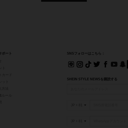
サポート
SNSフォローはこちら：
せ
イント
フトカード
SHEIN STYLE NEWSを購読する
ォレット
入方法
価ルール
問
JP + 81
JP + 81