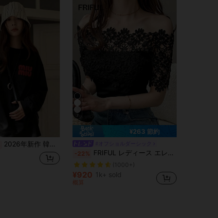
7
¥263 節約
2026年新作 韓国風カジュアル 万能 レディース 長袖・半袖Tシャツ レディースTシャツ
#オフショルダーシック
%
FRIFUL レディース エレガント 無地 レース切り替え オフショルダー 半袖 Tシャツ 夏 お出かけトップス
-22%
(1000+)
¥920
1k+ sold
概算