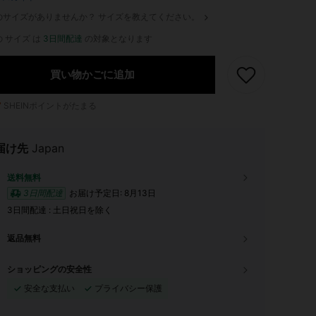
のサイズがありませんか？ サイズを教えてください。
 サイズ は
3日間配達
の対象となります
買い物かごに追加
7
SHEINポイントがたまる
届け先
Japan
送料無料
3日間配達
お届け予定日:
8月13日
3日間配達 : 土日祝日を除く
返品無料
ショッピングの安全性
安全な支払い
プライバシー保護