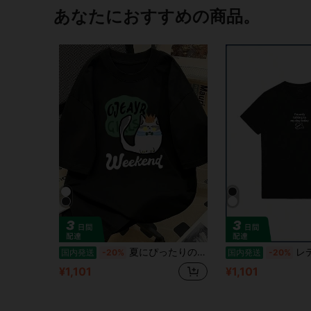
あなたにおすすめの商品。
夏にぴったりの、若々しい雰囲気を醸し出すユニークなデザインが特徴の、新しいスタイリッシュな猫プリントTシャツ。
レディース & メンズ「I‘m only talking t
国内発送
-20%
国内発送
-20%
¥1,101
¥1,101