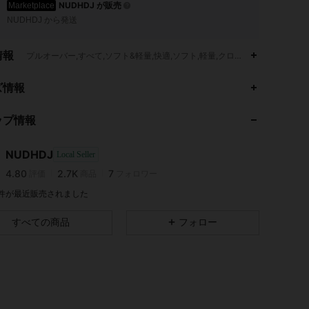
NUDHDJ が販売
Marketplace
NUDHDJ から発送
情報
プルオーバー,すべて,ソフト&軽量,快適,ソフト,軽量,クロシェ
ズ情報
4.80
2.7K
7
4.80
2.7K
7
ップ情報
4.80
2.7K
7
4.80
2.7K
7
NUDHDJ
Local Seller
4.80
2.7K
7
評価
商品
フォロワー
4.80
2.7K
7
3 件が最近販売されました
4.80
2.7K
7
すべての商品
フォロー
4.80
2.7K
7