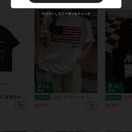
ログインしてクーポンをチェック
トゥーン風ユーモラスな子猫プリント アメリカンヴィンテージ風 アカデミック風上衣 半袖デザイン 日常のカジュアルコーディネートに最適 可愛らしさと復古感を兼ね備えた個性的スタイルを演出
レディース シンプル 半袖Tシャツ カジュアル デイリーウェアY2K スタイル、なアメリカン柄プリントTシャツ、レディースカジュアルトップ、ラウンドネック、夏用半袖デザイン。
国内発送
-20%
国内発送
-20
¥1,101
¥1,101