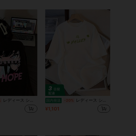
レディース シンプル 半袖Tシャツ カジュアル デイリーウェア女性用の日本のアニメプリントラウンドネック半袖Tシャツ、ファッショナブルな夏の風景にデザインされた、ゆったりとフレンチなトップス。
レディース シンプル 半袖Tシャツ カジュアル デイリーウェア【年夏】アメリカン クリエイティブ フラワー シー デザイン レディース 半袖 Tシャツ - 新作ルーズで着回し力抜群
%
国内発送
-20%
¥1,101