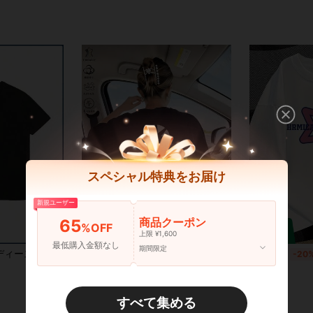
スペシャル特典をお届け
新規ユーザー
商品クーポン
65
%OFF
上限 ¥1,600
最低購入金額なし
期間限定
o my dog today（今日は犬としか話さない）」ユーモラスな文字と犬のプリント T シャツ｜純綿素材のルーズフィットで可愛らしく風趣に富み、着心地が良く通気性に優れる｜シンプル風で万能搭載可能なクルーネック半袖上衣
レディース シンプル 半袖Tシャツ カジュアル デイリーウェア【BANDEL 幾何学ロゴ柄 100% 半袖Tシャツ】「BANDEL」と「BALAN& FOR」のテキスト装飾要素付きの黒の幾何学スターパターン。 ミニマリストで機能的なスタイル、ルーズなカジュアルフィット、通気性と肌に優しい生地。 フレッシュ。
国内発送
-20%
国内発送
-20
¥1,101
¥1,101
すべて集める