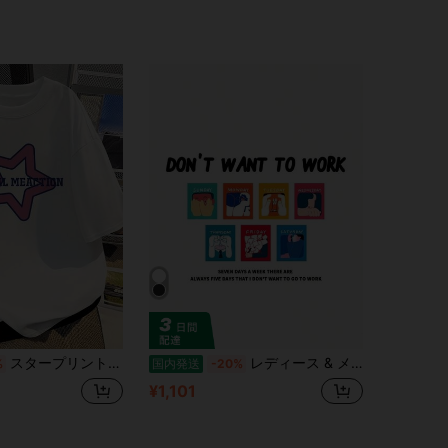
スタープリントと「ヒマラヤーメーション」デザインのレディースカジュアルコットンタートルシャツ - 軽量、通気性、夏の日常着に最適、カジュアルアウトフィットウェア | ボールドグラフィックティー
レディース & メンズ「DON'T WANT TO WORK（一週間中、仕事に適した日はない）」創意プリント半袖Tシャツ｜ホワイト&ブラックの2色展開｜純綿素材のルーズフィットでカジュアル感溢れ、風趣に富み着心地良好｜万能搭載可能なクルーネック半袖上衣スタイル
%
国内発送
-20%
¥1,101