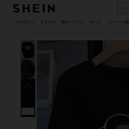
スク
Use up
カテゴリ
おすすめ
新作アイテム
セール
レディース服
ホーム
レディース アパレル
レディース ファッション
レディース
/
/
/