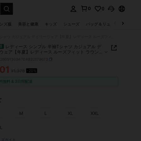
0
0
select.
ンズ服
美容と健康
キッズ
シューズ
バッグ＆リュック
下着＆
レディース シンプル 半袖Tシャツ カジュアル デイリーウェア【年夏】レディース ルーズフィット ラウンドネック Tシャツ。 快適でカジュアル、若々しく元気なデイリーウェアに最適。
レディース シンプル 半袖Tシャツ カジュアル デ
送
ウェア【年夏】レディース ルーズフィット ラウンド
快適でカジュアル、若々しく元気なデイ
z260513094704832179673
ェアに最適。
101
¥1,376
-20%
ICE AND AVAILABILITY
料無料 & 3日間配達
ズ
M
L
XL
XXL
L
イズガイド