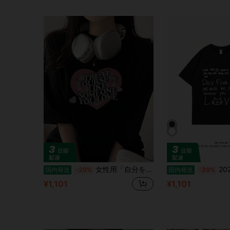
女性用「自分を愛する人のように扱う」グラフィックTシャツ - ハートデザインの軽量夏カジュアルトップ、快適な服装に最適なショートスリーブブラックティー | ポジティブメッセージトップ | レディースTシャツ
2025 夏季新作 レディース T シャツ - カー
国内発送
-20%
国内発送
-20%
¥1,101
¥1,101