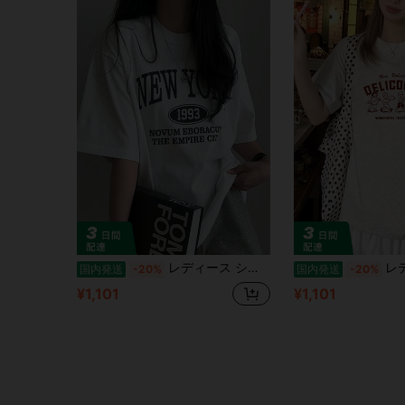
レディース シンプル 半袖Tシャツ カジュアル デイリーウェア女性用 "ニューヨーク 50.62 メートル グラフィック T シャツ - "Novum Eboracum The Empire City" プリント付きのブラック カジュアル T シャツ、半袖、ラウンドネック、夏のファッション、カジュアルウェア | カジュアルスタイル | 半袖シャツ
レディース シンプル 半袖Tシャツ カジュアル デイリーウェアレディース Y2
国内発送
-20%
国内発送
-20%
¥1,101
¥1,101