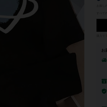
お探し
すべての
購入で
お