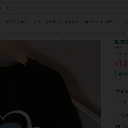
イーズ
 and down arrow keys to navigate search 検索履歴 and 人気ワード. Press Enter to 
ビーチウェア
ジュエリー & アクセサリー
ホーム＆インテリア
メ
 トップス＆ブラウス＆Tシャツ
レディース Tシャツ
/
/
国内発
イリー
ネック Tシャツ。 
SKU: s
リーウ
1,
¥
PR
送
サイ
S
XXX
サ