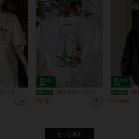
K カジュアル半袖Tシャツ - ライトグレー レタープリント ラウンドネックトップ、春夏秋用ソフト軽量生地、レギュラーフィットカジュアルウェア、リラックステンウィークエンドスタイル、レトロインスパイアデザイン、通気性素材、グラフィックティー
レディース シンプル 半袖Tシャツ カジュアル デイリーウェアエッフェル塔とヴィンテージ自転車のプリントが特徴的なスタイリッシュなレディースTシャツ - カジュアルなラウンドネック、半袖、花柄アクセント付き
国内発送
-20%
国内発送
-51
¥1,101
¥840
もっと見る