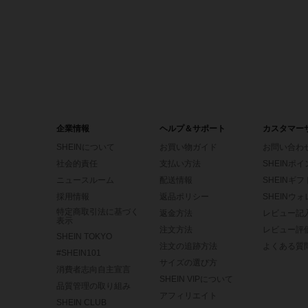
企業情報
ヘルプ＆サポート
カスタマー
SHEINについて
お買い物ガイド
お問い合わ
社会的責任
支払い方法
SHEINポ
ニュースルーム
配送情報
SHEINギ
採用情報
返品ポリシー
SHEINウ
特定商取引法に基づく
返金方法
レビュー記
表示
注文方法
レビュー評
SHEIN TOKYO
注文の追跡方法
よくある質
#SHEIN101
サイズの選び方
消費者志向自主宣言
SHEIN VIPについて
品質管理の取り組み
アフィリエイト
SHEIN CLUB