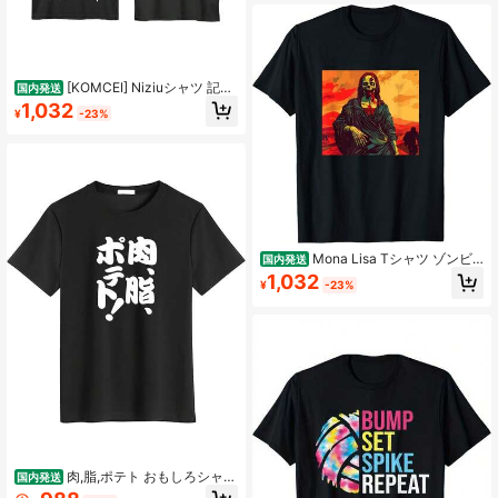
[KOMCEI] Niziuシャツ 記念
国内発送
デザイン 半袖 メンズ レディース ゆ
1,032
¥
-23%
ったり 推し活グッズファン向け コレ
クション 応援-B [並行輸入品]
Mona Lisa Tシャツ ゾンビ
国内発送
モナリザ ホラー モナ パーカー リサ
1,032
¥
-23%
Tシャツ
肉,脂,ポテト おもしろシャツ
国内発送
面白 半袖シャツ ()レディースシャツ