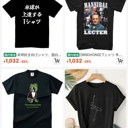
卓球好き向けシャツ、面白
[WNDHONG] Tシャツ 羊た
国内発送
国内発送
いパロディシャツ、メンズ半袖、ギ
ちの沈黙 ひつじたちのちんもく The
1,032
1,032
¥
-23%
¥
-23%
フト、タッセル付き、卓球文字シャ
Silence of the Lambs 映画 メンズ 半
ツ
袖 春 夏 プリント 綿製 大きいサイズ
男女兼用