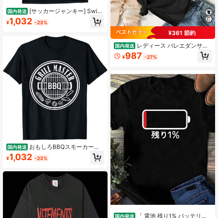
[サッカージャンキー] Swim
国内発送
ming Junky カエル男犬 DRYTEE S
1,032
¥
-23%
W17502
¥361 節約
レディース バレエダンサー
国内発送
ラインアート Tシャツ - ソフトピン
987
¥
-27%
ク ルーズフィット ラウンドネック
半袖トップス バレエポーズプリント
インり ミディアムストレッチ 通気性
の良い生地 通常のアパレル・ダンス
練習する・休暇の服装に最
おもしろBBQスモーカーグ
国内発送
リルマスター レジェンドバーベキュ
1,032
¥
-23%
ーグリルマスター Tシャツ
「 電池 残り1% バッテリー
国内発送