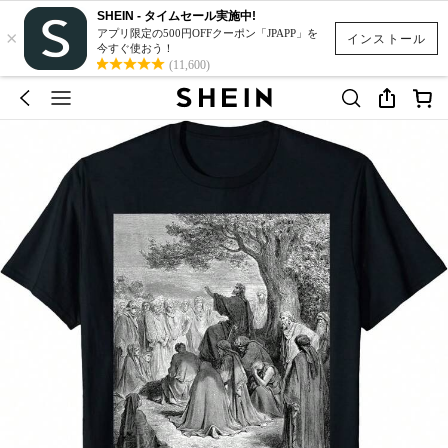
SHEIN - タイムセール実施中!
×
アプリ限定の500円OFFクーポン「JPAPP」を
インストール
今すぐ使おう！
(11,600)