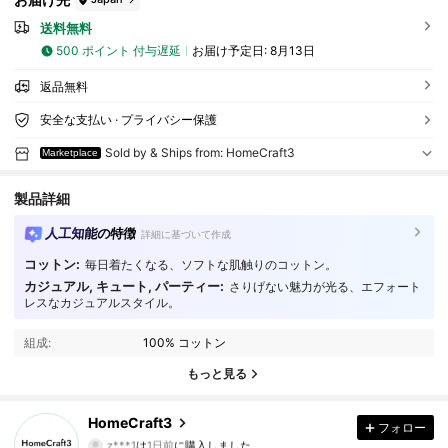
送料無料
500 ポイント 付与遅延
お届け予定日:
8月13日
返品無料
安全な支払い · プライバシー保護
Sold by & Ships from: HomeCraft3
Marketplace
製品詳細
人工知能の特徴
詳細に基づいて作成
コットン:
毎日着たくなる、ソフトな肌触りのコットン。
カジュアル, キュート, パーティー:
さりげない魅力が光る、エフォート
レスなカジュアルスタイル。
組成:
100% コットン
もっと見る
2 フォロワー
4.61
HomeCraft3
2 フォロワー
フォロー
4.61
z***1
は
1日前
に購入しました