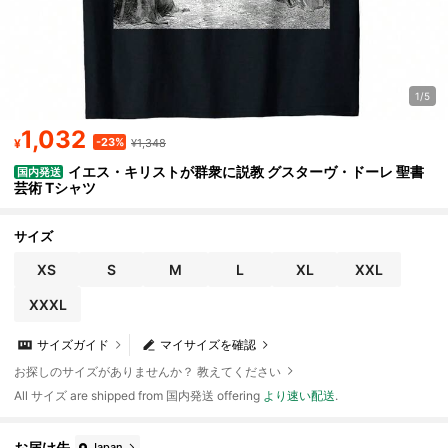
1/5
1,032
-23%
¥
¥1,348
イエス・キリストが群衆に説教 グスターヴ・ドーレ 聖書
国内発送
芸術 Tシャツ
サイズ
XS
S
M
L
XL
XXL
XXXL
サイズガイド
マイサイズを確認
お探しのサイズがありませんか？ 教えてください
All サイズ are shipped from 国内発送 offering
より速い配送
.
お届け先
Japan