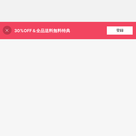
30%OFF＆全品送料無料特典
買い物かごに追加
登録
23% 割引！