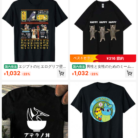
¥316 節約
エジプトのヒエログリフ壁
男性と女性のためのミーム
国内発送
国内発送
画 エジプト Tシャツ
半袖Tシャツ, 楽しい, かわいい猫, グ
1,032
1,032
¥
-23%
¥
-23%
ラフィック, ハッピーダンス, カジュ
アルファッション, 綿, 50747