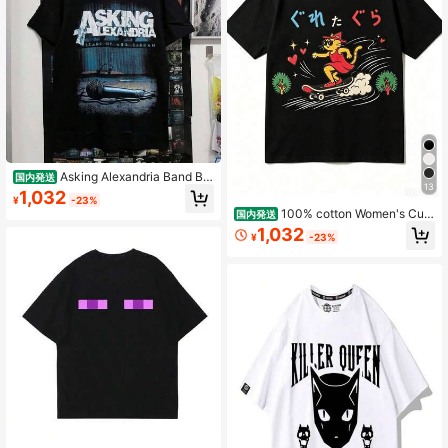
Asking Alexandria Band Brit
国内発送
13
ish Metal Core Men's Summer Cott
1,032
¥
-23%
on Casual Sports Comfortable Breat
100% cotton Women's Cute
国内発送
hable Short Sleeve T-Shirt Top
Cartoon Cat Skateboard Graphic Pr
1,032
¥
-23%
int Casual Cotton Short Sleeve Rou
nd Neck T-Shirt