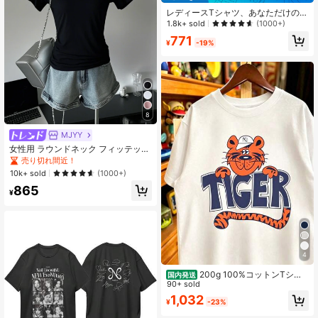
レディースTシャツ、あなただけのオ
リジナルTシャツをプリント、テキス
1.8k+ sold
(1000+)
ト/画像を追加(バッジパターン/会社
771
ロゴ/家族写真/自撮り)。夏ブラッ
¥
-19%
ク、誕生日ギフト
8
MJYY
女性用 ラウンドネック フィッテッド
半袖Tシャツ、アメリカンスタイル、
売り切れ間近！
ホワイト、春夏新作カジュアル ブラ
10k+ sold
(1000+)
ック
865
¥
4
200g 100%コットンTシャ
国内発送
ツ 2026年レディース夏ファッション
90+ sold
プリント柄 半袖Tシャツ カップル向
1,032
¥
-23%
けクルーネック半袖トップス