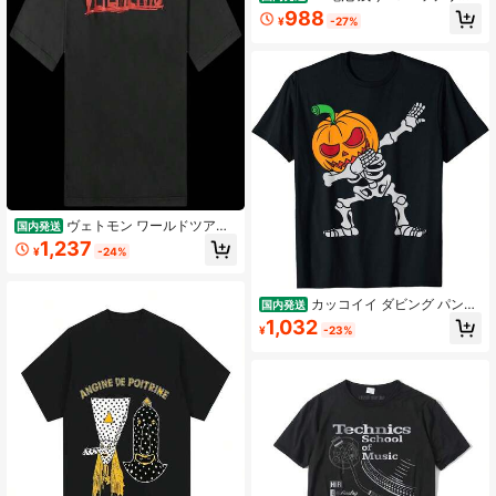
電池切れ」おもしろ 筆文字!服の背面
988
¥
-27%
に面白い文字入りシャツ
ヴェトモン ワールドツアー
国内発送
ロゴTシャツ、ウォッシュドブラック
1,237
¥
-24%
カッコイイ ダビング パンプ
国内発送
キン スケルトン ゾンビ 目 ハローウ
1,032
¥
-23%
ィーン ゴシック Tシャツ