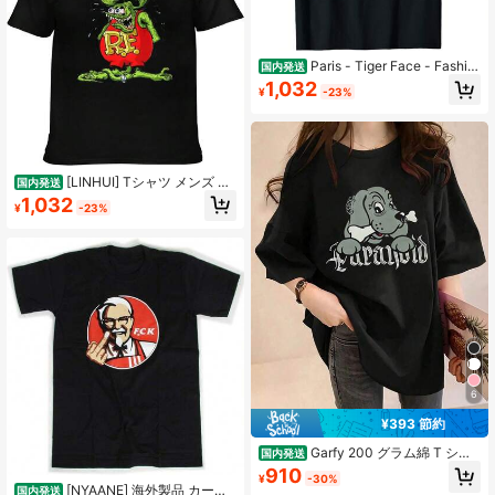
Paris - Tiger Face - Fashio
国内発送
n Tシャツ
1,032
¥
-23%
[LINHUI] Tシャツ メンズ 半
国内発送
袖 ラットフィンク クルーネックtシ
1,032
¥
-23%
ャツ 丸襟 上着 柔らかい肌触り 肌着
吸汗 速乾 通気性 ファッション スト
レッチ コットン オーバーサイズ カ
ットソー 春夏秋冬
6
¥393 節約
Garfy 200 グラム綿 T シャ
国内発送
ツ ガルフィー半袖 【病みに染まりし
910
¥
-30%
Ｔシャツ大型犬 】
[NYAANE] 海外製品 カーネ
国内発送