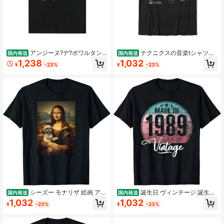
アンジーヌ?デ?ポワルタン
テクニクスの音楽tシャツト
国内発送
国内発送
Tシャツ ソフトコットン ロックバン
ップスtシャツクリスマス日無地カミ
1,238
1,032
¥
-23%
¥
-23%
ド アルバムアート グラフィックプリ
ーサ綿男性トップtシャツクラシック
ントTシャツ ストリートウェア レデ
無料船
ィース メンズ レディース ラウンド
ネック トップス レディース.jpg
シーズー モナリザ 絵画 アー
誕生日 ヴィンテージ 誕生日
国内発送
国内発送
ト 犬 ママ お父さん Tシャツ
年 1989 誕生日 誕生日 T シャツ
1,032
1,032
¥
-23%
¥
-23%