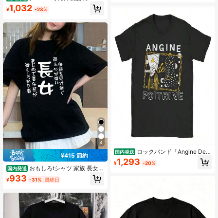
ルサンダース ブラックジョーク プリ
1,032
¥
-23%
ント パロディ 半袖 tシャツ おもしろ
Tシャツ メンズ レディース
4
ロックバンド「Angine De P
国内発送
¥415 節約
oitrine」メタルバンドTシャツ メン
1,293
¥
-20%
ズ レディース 純綿 ノベルティTシャ
おもしろtシャツ 家族 長女
国内発送
ツ クルーネック 半袖 衣類.jpg
(伝統を受け継ぐ)ブラック ピュアコ
933
¥
-31%
最終日
ットン半袖Tシャツ セットアップ 夏
レディース（バックプリント）