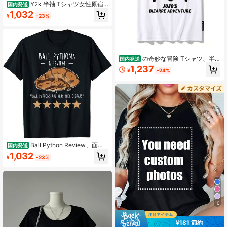
Y2k 半袖 Tシャツ女性原宿
国内発送
グラフィックプリントアメリカンス
1,032
¥
-23%
タイルセクシーなかわいい夏のヴィ
ンテージファッションストリートシ
ックカジュアル(1)
の奇妙な冒険 Tシャツ、半
国内発送
袖、下着、スタープラチナ、クイー
1,237
¥
-24%
ンオブスローター、ザ?ワールド、空
条承太郎、吉良吉影、夏服、カジュ
アル、白 (10)
Ball Python Review、面白
国内発送
いペット爬虫類蛇愛好家ママ Tシャ
1,032
¥
-23%
ツ
10
¥181 節約