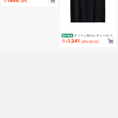
988
¥
-27%
ティーン向けレディースバ
国内発送
レーボールTシャツ - 「バンプセッ
1,341
¥
-27%
残り2日
ト」「スパイクリピート」のスロー
ガンとバレーボールスパイクデザイ
ン、半袖カジュアルジャージ、チー
ムユニフォームまたはカジュアルウ
ェア、洗濯機で洗えるバレーボール
アパレル