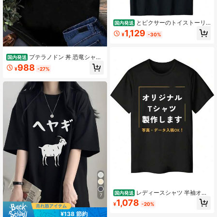
とピクサーのトイストーリ
国内発送
ー4 ダッキー&バニー ゾディアック
1,129
¥
-30%
双子座 Tシャツ
プテラノドン 丼 恐竜シャツ
国内発送
おもしろシャツ 面白いシャツ おもし
988
¥
-27%
ろ メンズ 半袖 プレゼント パロディ
レディースシャツ 半袖オリ
国内発送
7
ジナル製作 オーダーメイドシャツ 写
1,078
¥
-20%
真 プリント 印刷 名入れ 制服 ユニフ
ォーム シャツ データ入稿 ロン半袖
¥138 節約