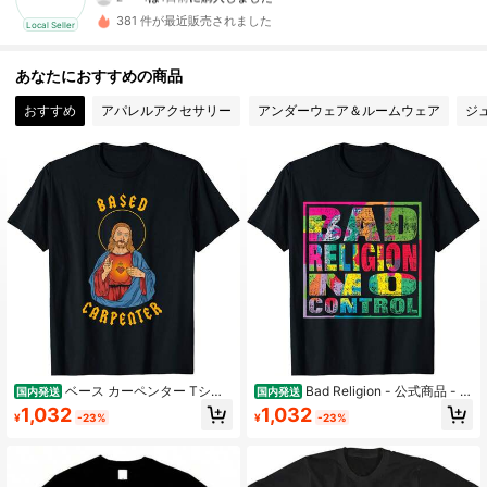
c***3
が
1日前
にフォローしました
381 件が最近販売されました
2 フォロワー
Local Seller
4.61
あなたにおすすめの商品
おすすめ
アパレルアクセサリー
アンダーウェア＆ルームウェア
ジ
ベース カーペンター Tシャ
Bad Religion - 公式商品 - N
国内発送
国内発送
ツ - イエスキリスト クリスチャン 面
o Control Tシャツ
1,032
1,032
¥
-23%
¥
-23%
白い Tシャツ