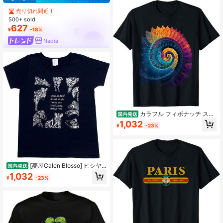
半袖
売り切れ間近！
500+ sold
627
¥
-18%
Nadia
カラフル フィボナッチ スパ
国内発送
イラル サイケデリック カラー 抽象
1,032
¥
-23%
的 数学 Tシャツ
[菱屋Calen Blosso] ヒシヤ
国内発送
カレンブロッソ Tシャツ レディース
1,032
¥
-23%
うまくいく紋 シマウマ ネイビー