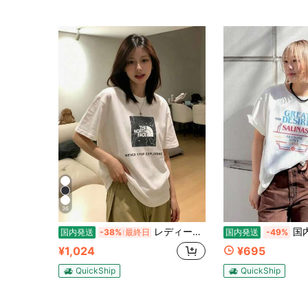
36
レディース 綿素材 プリント柄 半袖 T シャツ クルーネック カジュアル 柔らか肌触り 通気性良好 夏新作 普段着 通勤着 おしゃれデイリーカジュアルトップス
国内発送。2026年春夏新作：20
国内発送
-38%
最終日
国内発送
-49%
¥1,024
¥695
QuickShip
QuickShip