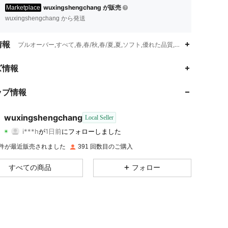
wuxingshengchang が販売
Marketplace
wuxingshengchang から発送
情報
プルオーバー,すべて,春,春/秋,春/夏,夏,ソフト,優れた品質,肌にやさしい,プ
ズ情報
ップ情報
4.18
4.8K
86
4.18
4.8K
86
wuxingshengchang
Local Seller
i***h
が
1日前
にフォローしました
n***v
が閲覧中
4.18
4.8K
86
K 件が最近販売されました
391 回数目のご購入
4.18
4.8K
86
すべての商品
フォロー
4.18
4.8K
86
4.18
4.8K
86