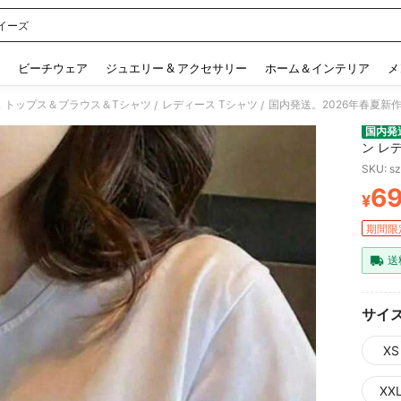
イーズ
 and down arrow keys to navigate search 検索履歴 and 人気ワード. Press Enter to 
ビーチウェア
ジュエリー & アクセサリー
ホーム＆インテリア
メ
 トップス＆ブラウス＆Tシャツ
レディース Tシャツ
/
/
国内発
ン レ
ーネッ
SKU: s
6
¥
PR
期間限
送
サイ
XS
XX