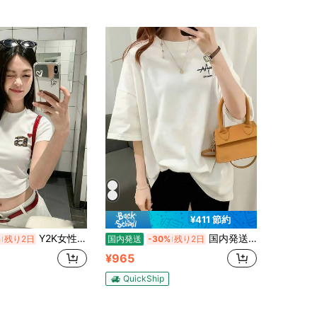
¥411 節約
Y2K女性用ショートTシャツ プリントフィットラウンドネック半袖 アシンメトリーヘムTシャツ シンプルカジュアルトップス 夏の新作 国内発送
国内発送 200g 純綿 T シャツ 2026 夏新作 プリント柄 レディース丸首半袖 カジュアルコーデ カップル着用可
%
残り2日
国内発送
-30%
残り2日
¥965
QuickShip