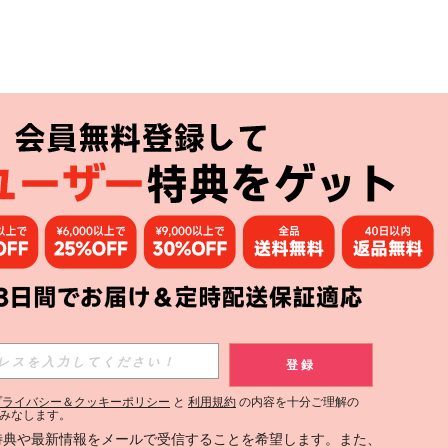
アプリ
購読
登録
登録する
プライバシー＆クッキーポリシー
と
利用規約
の内容を十分ご理解の
みなします。
購読
定特典や最新情報をメールで受信することを希望します。また、