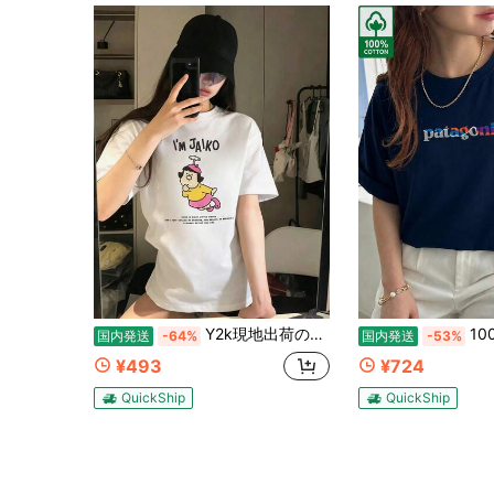
Y2k現地出荷の100%純綿200g Tシャツ、2026レディース夏ファッションプリント半袖Tシャツ、カップルスタイル、インナーにもアウターにも適し、オフィスカジュアルラウンドネックの楽しい半袖トップス。
100%コットン レディース半袖 夏服
国内発送
-64%
国内発送
-53%
¥493
¥724
QuickShip
QuickShip