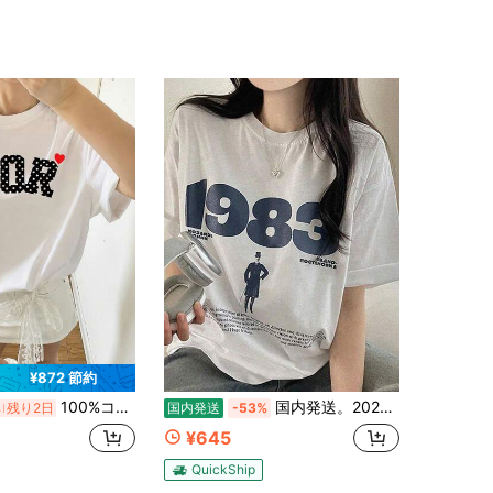
4.18
4.8K
86
4.18
4.8K
86
4.18
4.8K
86
4.18
4.8K
86
¥872 節約
100%コットン女性用半袖 可愛いプリント 韓国風トップス 春夏新作 ゆったり通気Tシャツ Y2Kラウンドネックトップス 国内発送
国内発送。2026年春夏新作：200g 100%コットン レディース 半袖Tシャツ、ユニセックス ゆったり クルーネック、韓国風カジュアルトップス。
%
残り2日
国内発送
-53%
¥645
QuickShip