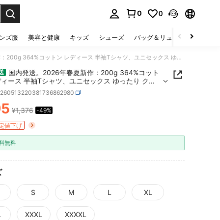
0
0
select.
ンズ服
美容と健康
キッズ
シューズ
バッグ＆リュック
下着＆
国内発送。2026年春夏新作：200g 364%コットン レディース 半袖Tシャツ、ユニセックス ゆったり クルーネック、韓国風カジュアルトップス。
国内発送。2026年春夏新作：200g 364%コット
送
ディース 半袖Tシャツ、ユニセックス ゆったり クル
ク、韓国風カジュアルトップス。
z260513220381736862980
95
¥1,376
-49%
ICE AND AVAILABILITY
定値下げ
料無料
ズ
S
M
L
XL
L
XXXL
XXXXL