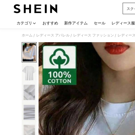
スク
Use up
カテゴリ
おすすめ
新作アイテム
セール
レディース服
ホーム
レディース アパレル
レディース ファッション
レディース
/
/
/