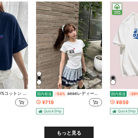
y2kスタイルトップ レディースカジュアルプリントTシャツ 春夏新作 ゆったり快適 韓国風トップス ス キャラクター tシャツ 国内発送
aeaeレディース レギュラーショルダー半袖Tシャツ、夏用クルーネックスリムフィット、アメリカンファッションスタイル、着回し抜群セクシーカジュアルトップス
国内発送
-54%
国内発送
-39
¥719
¥859
QuickShip
QuickShip
もっと見る