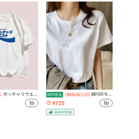
ポッチャリウエスト英字パロディプリント半袖 ぽっちゃりさん向けカップルデートコーデ綿シャツ
綿100％のカジュアル無地半袖Tシャツ 夏の新作ラウンドネックトップス ゆったりでリラックス感のあるスリム見えコーデしやすいインナー 男女兼用Tシャツ 国内発送
%
国内発送
-55%
残り2日
¥725
QuickShip