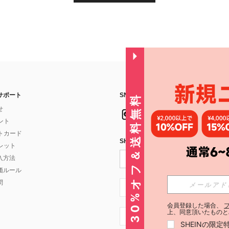
サポート
SNSフォローはこちら：
30%オフ＆送料無料
せ
イント
フトカード
SHEIN STYLE NEWSを購読する
ォレット
入方法
価ルール
問
JP + 81
会員登録した場合、
上、同意頂いたものと
JP + 81
SHEINの限