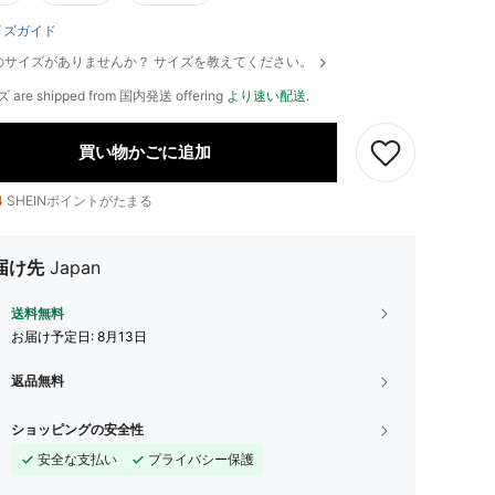
イズガイド
のサイズがありませんか？ サイズを教えてください。
ズ are shipped from 国内発送 offering
より速い配送
.
買い物かごに追加
4
SHEINポイントがたまる
届け先
Japan
送料無料
お届け予定日:
8月13日
返品無料
ショッピングの安全性
安全な支払い
プライバシー保護