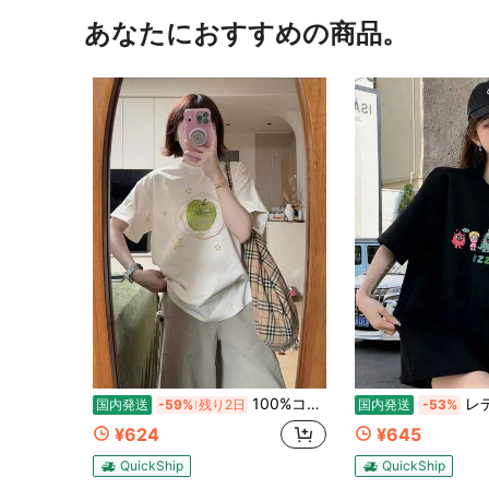
あなたにおすすめの商品。
100%コットン レディース半袖 夏服y2kスタイルトップ レディースカジュアルプリントTシャツ 春夏新作 ゆったり快適 韓国風トップス ス キャラクター tシャツ 国内発送
レディース夏新作デイリーカジュアルルーズ
国内発送
-59%
残り2日
国内発送
-53%
¥624
¥645
QuickShip
QuickShip