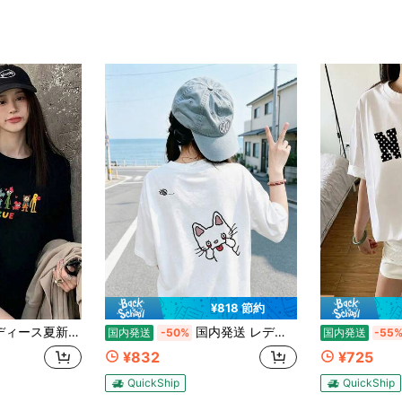
¥818 節約
ラウンドネックコットン半袖Tシャツ。キュートで万能なプリントがプリントされており、ファッショナブルで万能、デイリーウェアレディーストップスに最適。
国内発送 レディース春夏新作 ユニークデザイン ファッションプリント ラウンドネック カジュアル万能 ティーンガール風 200g コットン半袖 T シャツ 着心地抜群
国内発送
-50%
国内発送
-55
¥832
¥725
QuickShip
QuickShip