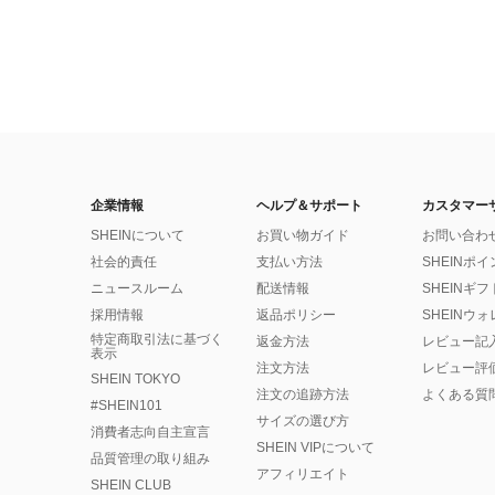
企業情報
ヘルプ＆サポート
カスタマー
SHEINについて
お買い物ガイド
お問い合わ
社会的責任
支払い方法
SHEINポ
ニュースルーム
配送情報
SHEINギ
採用情報
返品ポリシー
SHEINウ
特定商取引法に基づく
返金方法
レビュー記
表示
注文方法
レビュー評
SHEIN TOKYO
注文の追跡方法
よくある質
#SHEIN101
サイズの選び方
消費者志向自主宣言
SHEIN VIPについて
品質管理の取り組み
アフィリエイト
SHEIN CLUB