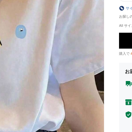
サ
お探し
All サイ
購入で
お