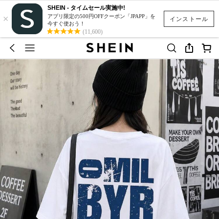
SHEIN - タイムセール実施中!
×
アプリ限定の500円OFFクーポン「JPAPP」を
インストール
今すぐ使おう！
(11,600)