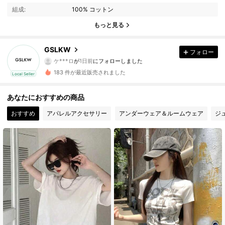
組成:
100% コットン
3 フォロワー
4.77
もっと見る
3 フォロワー
4.77
GSLKW
フォロー
ケ***ロ
が
1日前
にフォローしました
3 フォロワー
4.77
183 件が最近販売されました
Local Seller
あなたにおすすめの商品
おすすめ
アパレルアクセサリー
アンダーウェア＆ルームウェア
ジ