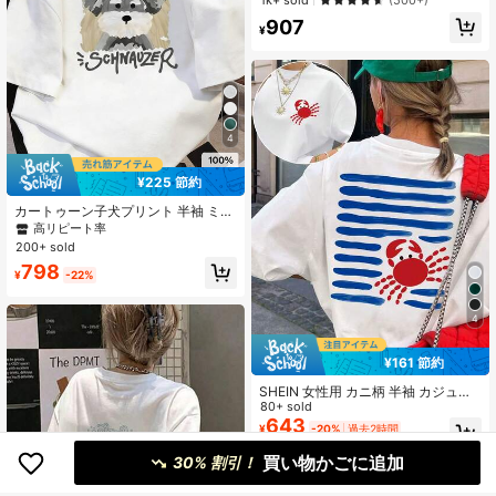
(500+)
ツ ホワイト
907
¥
4
¥225 節約
カートゥーン子犬プリント 半袖 ミド
ル丈Tシャツ、ファッショナブルなカ
高リピート率
ジュアルトップス レディース ホワイ
200+ sold
ト 夏用
798
¥
-22%
4
¥161 節約
SHEIN 女性用 カニ柄 半袖 カジュア
ル ラウンドネック Tシャツ
80+ sold
643
¥
-20%
過去2時間
概算
買い物かごに追加
30% 割引！