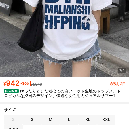
1/7
942
¥
-30%
残り2日
¥1,348
ゆったりとした着心地の白いニット生地のトップス、ト
国内発送
ロピカルな夕日のデザイン、快適な女性用カジュアルサマーT
シャツ
サイズ
3
S
M
L
XL
XXL