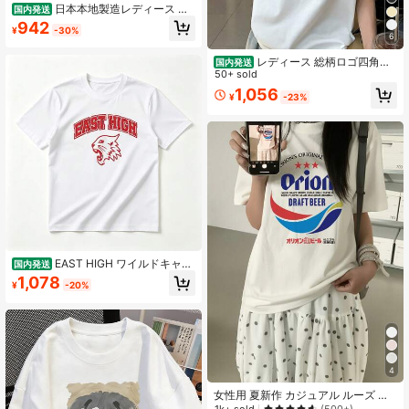
日本本地製造レディース 夏
国内発送
カジュアル ゆったりオーバーサイズ
942
¥
-30%
丸首 ダークグラフィティ風英字プリ
6
ント コットン半袖Tシャツ
レディース 総柄ロゴ四角フ
国内発送
レーム「NEVER STOP EXPLORIN
50+ sold
G」アウトドア英字プリント T シャ
1,056
¥
-23%
ツ 夏用 春夏 レトロ ゆったり 半袖 綿
100% トップス
EAST HIGH ワイルドキャッ
国内発送
ツ Tシャツ - カレッジ風ロゴ 半袖 綿
1,078
¥
-20%
100% 通気性抜群 柔らか素材 夏服 カ
ジュアル スポーツ 運動会 部活 チー
ムウェア お揃い ペアルック プレゼ
ント メンズ レディース
4
女性用 夏新作 カジュアル ルーズ ピ
ンク ビール ロゴプリント 半袖Tシャ
1k+ sold