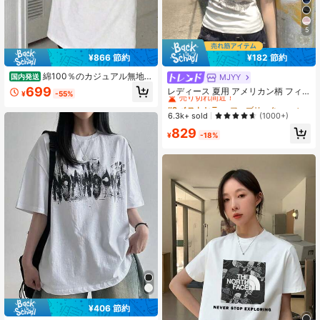
5
¥866 節約
¥182 節約
綿100％のカジュアル無地半
MJYY
国内発送
#9 ベストセラー
ファブリック 女性用Tシャツ
袖Tシャツ 夏の新作ラウンドネック
699
売り切れ間近！
レディース 夏用 アメリカン柄 フィ
¥
-55%
トップス ゆったりでリラックス感の
ット 半袖Tシャツ ホワイト カジュア
#9 ベストセラー
#9 ベストセラー
ファブリック 女性用Tシャツ
ファブリック 女性用Tシャツ
あるスリム見えコーデしやすいイン
ルトップス
売り切れ間近！
売り切れ間近！
6.3k+ sold
(1000+)
ナー 男女兼用Tシャツ 国内発送
#9 ベストセラー
ファブリック 女性用Tシャツ
829
¥
-18%
売り切れ間近！
¥406 節約