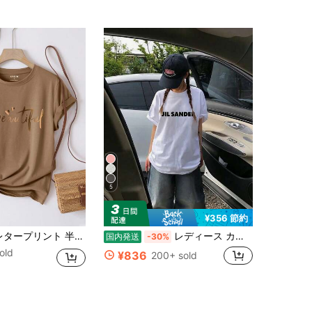
4.30
5.1K
23
4.30
5.1K
23
5
¥356 節約
ント 半袖Tシャツ、ウィメンズグラフィックTシャツ
レディース カジュアル ラウンドネック 半袖 レギュラー丈 ドロップショルダー ニット生地 Tシャツ
国内発送
-30%
sold
¥836
200+ sold