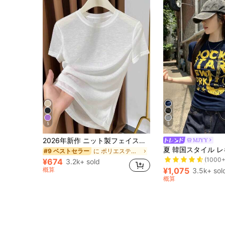
5
5
2026年新作 ニット製フェイスマスク付き半袖インナーシャツ、レディース夏用薄手ラウンドネック白Tシャツカジュアル
MJYY
売り切れ間近！
に ポリエステル デイリーTシャツ
#9 ベストセラー
(1000+
売り切れ間近！
売り切れ間近！
¥674
3.2k+ sold
(1000+
(1000+
概算
¥1,075
3.5k+ sol
売り切れ間近！
概算
(1000+