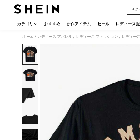
スク
Use up
カテゴリ
おすすめ
新作アイテム
セール
レディース服
ホーム
レディース アパレル
レディース ファッション
レディース
/
/
/