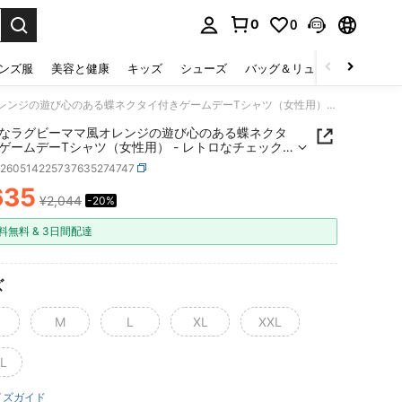
0
0
select.
ンズ服
美容と健康
キッズ
シューズ
バッグ＆リュック
下着＆
レトロなラグビーママ風オレンジの遊び心のある蝶ネクタイ付きゲームデーTシャツ（女性用） - レトロなチェック柄のフットボールヘルメットと蝶ネクタイのパターン、一年中快適なラウンドネックの半袖、カジュアルでスポーティーなスタイル、テールゲートパーティーや普段着に最適。
なラグビーママ風オレンジの遊び心のある蝶ネクタ
ゲームデーTシャツ（女性用） - レトロなチェック
ットボールヘルメットと蝶ネクタイのパターン、一
z260514225737635274747
適なラウンドネックの半袖、カジュアルでスポーテ
スタイル、テールゲートパーティーや普段着に最
635
¥2,044
-20%
ICE AND AVAILABILITY
料無料 & 3日間配達
ズ
M
L
XL
XXL
L
イズガイド