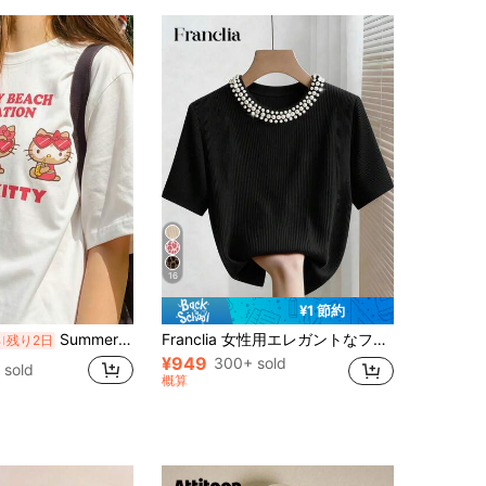
16
¥1 節約
Summer Japanese-style cute girl look, Sanrio Hello Kitty simple pattern print, pure cotton sweet-style T-shirt
Franclia 女性用エレガントなフィッテッドラウンドネックビーズ付きリブ編みショートスリーブTシャツ
%
残り2日
¥949
300+ sold
 sold
概算