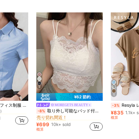
6
5
¥62 節約
に プロ 女性用ビジネスブラウス
2025年春夏新作 オフィス制服 レディース ブルー 半袖ブラウス、ビジネス プロフェッショナル アパレル
Resyla レタープリ
MOREGETS BEAUTY
-3%
)
モスク 女性用タンクトップ&キャミス
#1 ベストセラー
取り外し可能なパッド付きレースキャミソール、多用途ノースリーブアンダーシャツ、女性向け、新学期、クリスマス、春節、カジュアルホワイトサマー、シック&エレガント
-8%
に プロ 女性用ビジネスブラウス
に プロ 女性用ビジネスブラウス
¥835
1.1k+ 
売り切れ間近！
)
)
概算
d
モスク 女性用タンクトップ&キャミス
モスク 女性用タンクトップ&キャミス
#1 ベストセラー
#1 ベストセラー
に プロ 女性用ビジネスブラウス
売り切れ間近！
売り切れ間近！
¥699
10k+ sold
)
モスク 女性用タンクトップ&キャミス
#1 ベストセラー
概算
売り切れ間近！