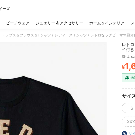
イーズ
 and down arrow keys to navigate search 検索履歴 and 人気ワード. Press Enter to 
ビーチウェア
ジュエリー & アクセサリー
ホーム＆インテリア
メ
 トップス＆ブラウス＆Tシャツ
レディース Tシャツ
/
/
レトロ
イ付き
柄のフ
SKU: s
年中快
ィーな
1,
¥
PR
適。
送
サイ
S
XXX
サ