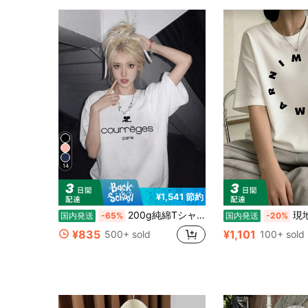
14
¥1,541 節約
200g純綿Tシャツ2026年夏レディース新作半袖純綿ホリデー柄半袖丸首カップル着用小シャツトップス
現地出荷の100%純綿200g Tシャツ、2
国内発送
-65%
国内発送
-20%
¥835
¥1,101
500+ sold
100+ sold