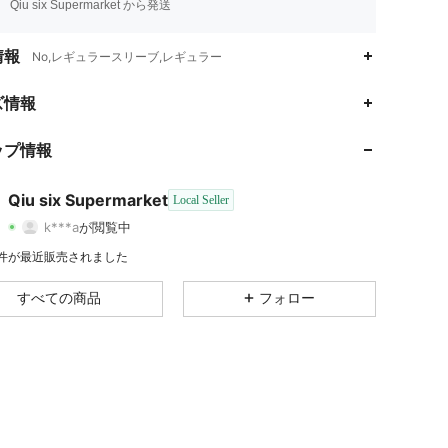
Qiu six Supermarket から発送
情報
No,レギュラースリーブ,レギュラー
4.30
5.1K
23
ズ情報
4.30
5.1K
23
ップ情報
4.30
5.1K
23
Qiu six Supermarket
Local Seller
k***a
が閲覧中
4.30
5.1K
23
評価
商品
フォロワー
3 件が最近販売されました
4.30
5.1K
23
すべての商品
フォロー
4.30
5.1K
23
4.30
5.1K
23
4.30
5.1K
23