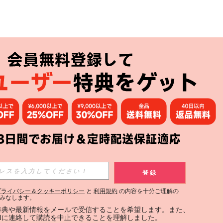
アプリ
購読
登録
登録する
プライバシー＆クッキーポリシー
と
利用規約
の内容を十分ご理解の
みなします。
購読
定特典や最新情報をメールで受信することを希望します。また、
INに連絡して購読を中止できることを理解しました。