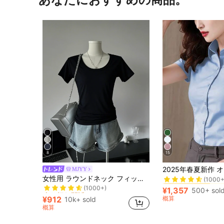
8
15
#1 ベストセラー
MJYY
売り切れ間近！
(1000+
女性用 ラウンドネック フィッテッド 半袖Tシャツ、アメリカンスタイル、ホワイト、春夏新作カジュアル ブラック
#1 ベストセラー
#1 ベストセラー
(1000+)
売り切れ間近！
売り切れ間近！
(1000+
(1000+
¥1,357
500+ sol
#1 ベストセラー
(1000+)
(1000+)
¥912
概算
10k+ sold
売り切れ間近！
(1000+
概算
(1000+)