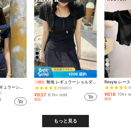
8
15
¥206 節約
売り切れ間近
売り切れ間近！
無地 レギュラーショルダー 半袖Tシャツ レディース、ラウンドネック スリムフィット 美シルエット 伸縮性トップ、軽量 通気性 快適 夏用 多用途 オールマッチTシャツ
-18%
(
(1000+)
夏 韓国スタイル レギュラーショルダー セクシー アメリカンプリント フィッテッド カジュアル 半袖Tシャツ レディース
売り切れ間近
売り切れ間近
売り切れ間近！
売り切れ間近！
)
(
(
¥818
(1000+)
(1000+)
10k+ s
¥937
6.1k+ sold
売り切れ間近
売り切れ間近！
)
)
概算
d
概算
(
(1000+)
)
もっと見る