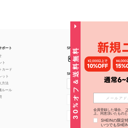
サポート
SNSフォローはこちら：
30%オフ＆送料無料
せ
イント
フトカード
SHEIN STYLE NEWSを購読する
ォレット
入方法
価ルール
問
JP + 81
会員登録した場合、
上、同意頂いたものと
JP + 81
SHEINの限
いつでもSHE