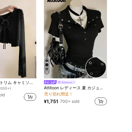
6
！
Resyla レーストリム キャミソールドレスカバーアップ、長袖ニットシャギートップス レディース、夏の日よけ
Attitoon
1000+)
Attitoon レディース 夏 カジュアル 万能 無地 半袖Tシャツ
！
！
1000+)
1000+)
売り切れ間近！
old
！
¥1,751
700+ sold
1000+)