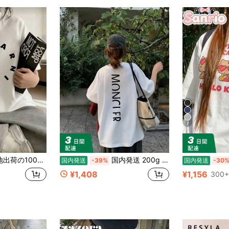
7
026レディース夏ファッションプリント半袖Tシャツ、カップルスタイル、インナーにもアウターにも適し、オフィスカジュアルラウンドネックの楽しい半袖トップス。
国内発送 200g 純綿 T シャツ 2026 夏新作 プリント柄 レディース丸首半袖 カジュアルコーデ カップル着用可
国内発送
-39%
国内発送
-30
¥1,408
¥1,156
300+