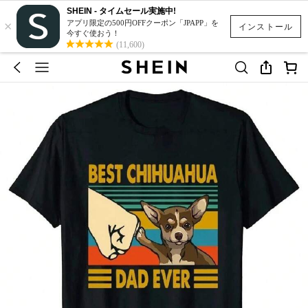
SHEIN - タイムセール実施中!
×
アプリ限定の500円OFFクーポン「JPAPP」を
インストール
今すぐ使おう！
(11,600)