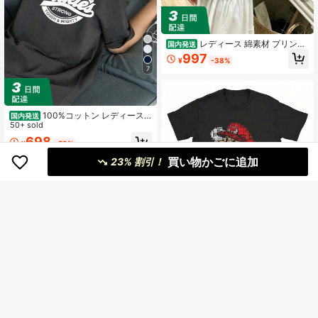
レディース 綿素材 プリント
国内発送
柄 半袖 T シャツ クルーネック カジ
997
¥
-38%
ュアル 柔らか肌触り 通気性良好 夏
7
新作 普段着 通勤着 おしゃれデイリ
ーカジュアルトップス
100%コットン レディース
国内発送
半袖 夏服y2kスタイルトップ レディ
50+ sold
ースカジュアルプリントTシャツ 春
698
¥
-53%
夏新作 ゆったり快適 韓国風トップス
ス キャラクター tシャツ 国内発送
買い物かごに追加
23% 割引！
コットン製 男女兼用半袖T
国内発送
シャツ レトロゲームコントローラー
980
¥
-27%
赤・金・紺・白配色 ゲーマー必見 お
しゃれなデザイン 日常着やゲームイ
4-5日
ベントに最適半袖 T シャツ