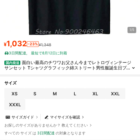
1/5
1,032
¥
-23%
¥1,348
3日間配達
最短で8月12日に到着
面白い最高のチワワお父さん今までレトロヴィンテージ
国内発送
サンセット Tシャツグラフィック綿ストリート男性服誕生日プ
レゼント夏の Tシャツ
サイズ
XS
S
M
L
XL
XXL
XXXL
サイズガイド
マイサイズを確認
お探しのサイズがありませんか？ 教えてください
すべての サイズ は
3日間配達
の対象となります