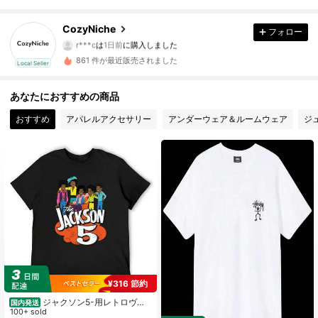
4.34
CozyNiche
フォロー
17 フォロワー
4.34
r***c
は
1日前
に購入しました
861 件が最近販売されました
Local Seller
17 フォロワー
4.34
あなたにおすすめの商品
17 フォロワー
4.34
おすすめ
アパレルアクセサリー
アンダーウェア＆ルームウェア
ジ
17 フォロワー
4.34
17 フォロワー
4.34
17 フォロワー
4.34
17 フォロワー
4.34
17 フォロワー
4.34
¥316 節約
ジャクソン5-用レトロヴィ
国内発送
ンテージ漫画Tシャツ,1970sユーズド
100+ sold