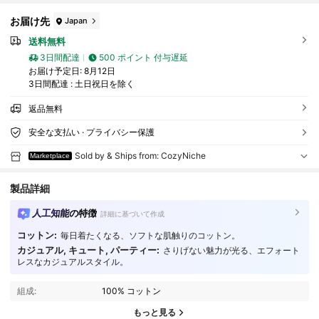
お届け先
Japan
送料無料
3日間配達
500 ポイント 付与遅延
お届け予定日:
8月12日
3日間配達 : 土日祝日を除く
返品無料
安全な支払い · プライバシー保護
Sold by & Ships from: CozyNiche
Marketplace
製品詳細
人工知能の特徴
詳細に基づいて作成
コットン:
毎日着たくなる、ソフトな肌触りのコットン。
カジュアル, キュート, パーティー:
さりげない魅力が光る、エフォート
17 フォロワー
4.34
レスなカジュアルスタイル。
17 フォロワー
4.34
組成:
100% コットン
もっと見る
17 フォロワー