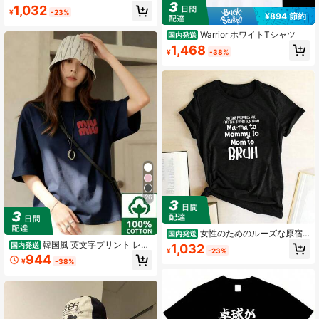
加工グラフィック,カワイイ服,スウェ
1,032
¥
-23%
ットシャツ,スウェットシャツ
¥894 節約
Warrior ホワイトTシャツ
国内発送
1,468
¥
-38%
26
女性のためのルーズな原宿T
国内発送
シャツ,夏のTシャツ,ラウンドネック,
韓国風 英文字プリント レデ
国内発送
1,032
¥
-23%
プリントからの移行を準備しません
ィース 綿Tシャツ 半袖 クルーネック
944
¥
-38%
カジュアル 柔らかい肌触り 通気性抜
群 夏新作 普段着 通勤着 おしゃれデ
イリーカジュアルトップス