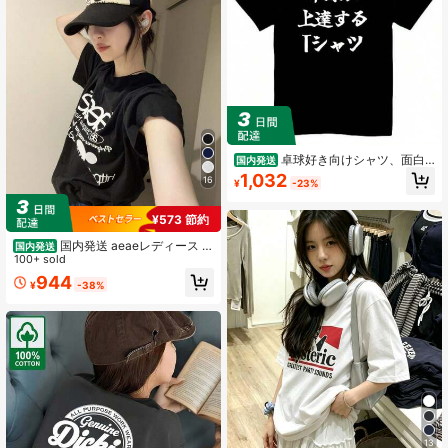
卓球好き向けシャツ、面白
国内発送
いパロディシャツ、メンズ半袖、ギ
1,032
16
¥
-23%
フト、タッセル付き、卓球文字シャ
ツ
¥573 節約
国内発送 aeaeレディース 斜
国内発送
め配置逆さ英字グラフィック半袖 T
100+ sold
シャツ 100% 綿素材 オーバーサイズ
944
¥
-38%
クルーネック 7 色展開 クール韓国カ
ジュアル ユニセックス 夏新作 デイ
リートップス
13