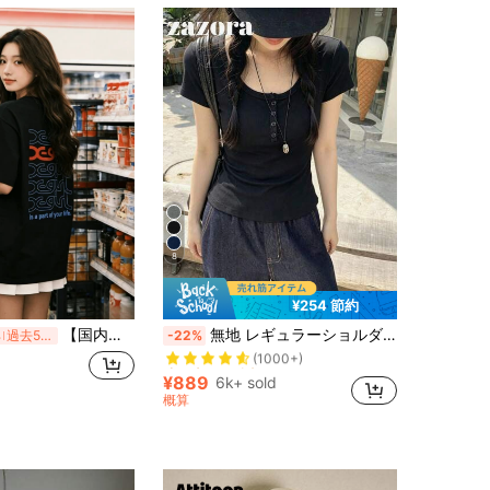
8
¥254 節約
売り切れ間近！
【国内発送】エックスガール バックロゴ T シャツ ホワイト 100% コットン ストリート オーバーサイズ ユニセックス
無地 レギュラーショルダー 半袖Tシャツ レディース ラウンドネック スリムフィット 美シルエット 伸縮性 軽量 通気性 快適素材 夏用 万能 オールマッチ
%
過去5時間
-22%
(1000+)
売り切れ間近！
売り切れ間近！
(1000+)
(1000+)
¥889
6k+ sold
売り切れ間近！
概算
(1000+)