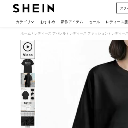
スク
Use up
カテゴリ
おすすめ
新作アイテム
セール
レディース服
ホーム
レディース アパレル
レディース ファッション
レディース
/
/
/
Video