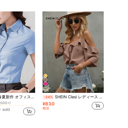
4.05
42
9
4.05
42
9
11
に プロ 女性用ビジネスブラウス
ディース ブルー 半袖ブラウス、ビジネス プロフェッショナル アパレル
SHEIN Clasi レディース ソリッドカラー オフショルダー フリル カジュアル 多用途 デイリー 半袖ブラウス
-24%
1000+)
¥830
に プロ 女性用ビジネスブラウス
に プロ 女性用ビジネスブラウス
1000+)
1000+)
概算
 sold
に プロ 女性用ビジネスブラウス
1000+)