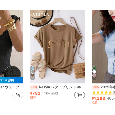
5
15
¥239 節約
#1 ベストセラー
ン ブラック 編み込みシャツ (レディース)
Resyla レタープリント 半袖Tシャツ、ウィメンズグラフィックTシャツ
2025年春夏新作 オフィス制服 レ
-8%
-5%
(
¥792
1.1k+ sold
#1 ベストセラー
#1 ベストセラー
概算
(
(
¥1,288
400+
#1 ベストセラー
概算
(