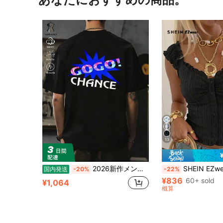
13
2026新作メンズTシャツ、シンプルな黒のプリント、綿100%材料で肌にYOしく通気性があり刺激が少ないない、感のあるデザインですごい雰囲気、ゆったりとしたシルエットで体型をカバー、春夏の通常使用いやデート、旅行するに最适
SHEIN EZwear ウェーブヘムデザイ
国内発送
-20%
-22%
¥836
60+ sold
¥1,064
概算