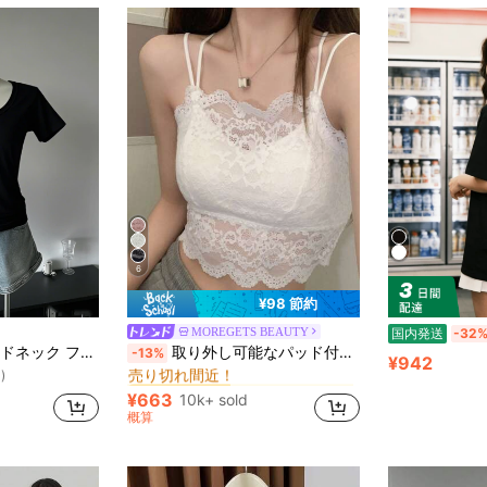
6
¥98 節約
MOREGETS BEAUTY
国内発送
-32
モスク 女性用タンクトップ&キャミス
#1 ベストセラー
カンスタイル、ホワイト、春夏新作カジュアル ブラック
取り外し可能なパッド付きレースキャミソール、多用途ノースリーブアンダーシャツ、女性向け、新学期、クリスマス、春節、カジュアルホワイトサマー、シック&エレガント
-13%
売り切れ間近！
)
¥942
モスク 女性用タンクトップ&キャミス
モスク 女性用タンクトップ&キャミス
#1 ベストセラー
#1 ベストセラー
売り切れ間近！
売り切れ間近！
)
)
¥663
10k+ sold
モスク 女性用タンクトップ&キャミス
#1 ベストセラー
概算
売り切れ間近！
)