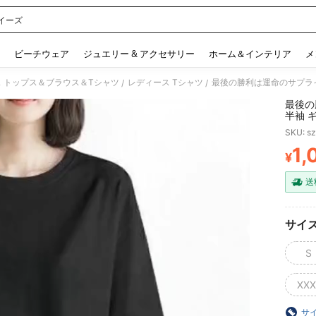
イーズ
 and down arrow keys to navigate search 検索履歴 and 人気ワード. Press Enter to 
ビーチウェア
ジュエリー & アクセサリー
ホーム＆インテリア
メ
 トップス＆ブラウス＆Tシャツ
レディース Tシャツ
最後の勝利は運命のサプライ
/
/
最後の
半袖 
SKU: s
1,
¥
PR
送
サイ
S
XXX
サ