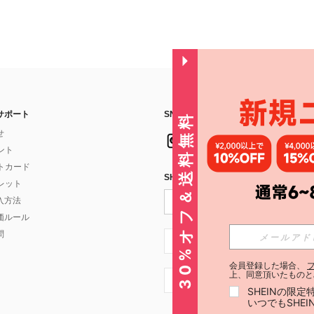
サポート
SNSフォローはこちら：
30%オフ＆送料無料
せ
イント
フトカード
SHEIN STYLE NEWSを購読する
ォレット
入方法
価ルール
問
JP + 81
会員登録した場合、
上、同意頂いたものと
JP + 81
SHEINの限
いつでもSHE