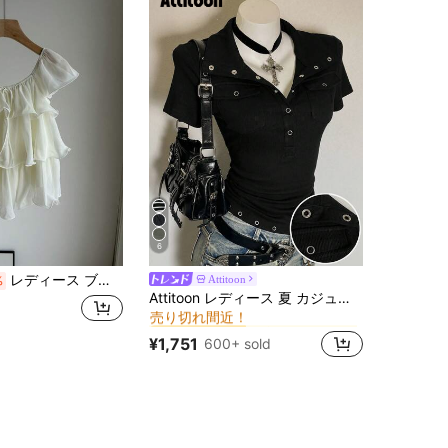
6
レディース ブラウス トップス シフォン フリル ティアード フリル袖 シアー 透け感 オフショル リボン ゆったり 体型カバー 二の腕カバー 着痩せ 骨格ウェーブ 大人可愛い フェミニン デート アプリコット
Attitoon
%
に 新しい 女性用Tシャツ
#6 ベストセラー
Attitoon レディース 夏 カジュアル 万能 無地 半袖Tシャツ
売り切れ間近！
に 新しい 女性用Tシャツ
に 新しい 女性用Tシャツ
#6 ベストセラー
#6 ベストセラー
売り切れ間近！
売り切れ間近！
¥1,751
600+ sold
に 新しい 女性用Tシャツ
#6 ベストセラー
売り切れ間近！