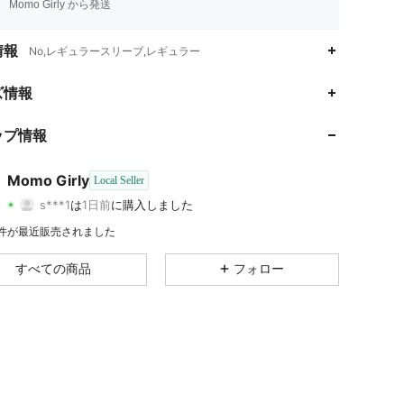
Momo Girly から発送
情報
No,レギュラースリーブ,レギュラー
ズ情報
4.05
42
9
ップ情報
4.05
42
9
Momo Girly
Local Seller
4.05
42
9
s***1
は
1日前
に購入しました
m***8
が
1日前
にフォローしました
4.05
42
9
0 件が最近販売されました
4.05
42
9
すべての商品
フォロー
4.05
42
9
4.05
42
9
4.05
42
9