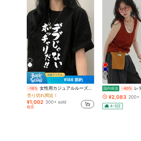
4
¥186 節約
女性用カジュアルルーズラウンドネック面白いカートゥーングラフィックショートスリーブTシャツ、ミニマリストデザイン、春夏ブラック
レディース タンクトップ フェイクレイヤード サマーニット 重ね着風 Uネック ノースリーブ トップス 前ボタン デザイン
-16%
国内発送
-40%
売り切れ間近！
¥2,083
200+ 
¥1,002
300+ sold
4-5日
概算