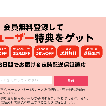
アプリ
購読
登録
登録する
プライバシー＆クッキーポリシー
と
利用規約
の内容を十分ご理解の
みなします。
購読
定特典や最新情報をメールで受信することを希望します。また、
INに連絡して購読を中止できることを理解しました。