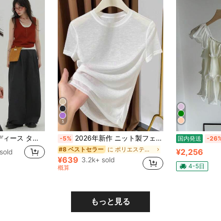
5
 接触冷感 涼しい 夏用 薄手 ニットキャミソール 体型カバー 着痩せ 細見え 骨格ウェーブ 骨格ナチュラル 大人可愛い きれいめ カジュアル レトロ フレンチガーリー モード 20代 30代 40代 デート お出かけ デイリー 普段使い インナー 重ね着 シンプル 無地 配色 バイカラー ヘンリーネック 抜け感 とろみ 柔らかい 伸縮性 ストレッチ 快適 高見え
2026年新作 ニット製フェイスマスク付き半袖インナーシャツ、レディース夏用薄手ラウンドネック白Tシャツカジュアル
-5%
国内発送
-26
に ポリエステル デイリーTシャツ
#8 ベストセラー
¥2,256
sold
¥639
3.2k+ sold
4-5日
概算
もっと見る