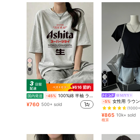
7
8
¥616 節約
100%綿 半袖 ラウンドネック Tシャツ 夏服 レディース おもしろプリント ゆったり カジュアル トップス
MJYY
国内発送
-45%
売り切れ間近！
女性用 ラウンドネック フィッテッド 半袖Tシャツ、アメリ
-5%
¥760
(1000+
500+ sold
売り切れ間近！
売り切れ間近！
(1000+
(1000+
¥865
10k+ sold
売り切れ間近！
概算
(1000+