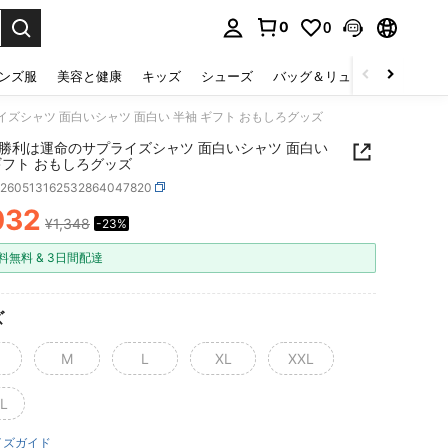
0
0
select.
ンズ服
美容と健康
キッズ
シューズ
バッグ＆リュック
下着＆
ズシャツ 面白いシャツ 面白い 半袖 ギフト おもしろグッズ
勝利は運命のサプライズシャツ 面白いシャツ 面白い
ギフト おもしろグッズ
z260513162532864047820
032
¥1,348
-23%
ICE AND AVAILABILITY
料無料 & 3日間配達
ズ
M
L
XL
XXL
L
イズガイド