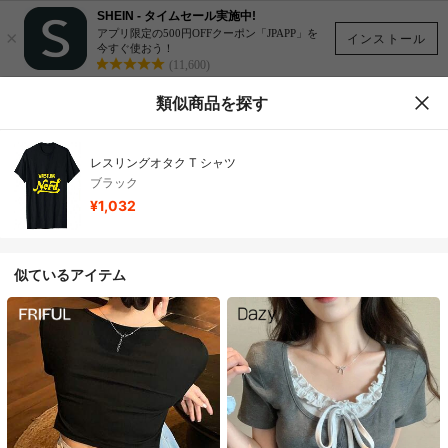
SHEIN - タイムセール実施中!
×
アプリ限定の500円OFFクーポン「JPAPP」を
インストール
今すぐ使おう！
(11,600)
類似商品を探す
レスリングオタク T シャツ
ブラック
¥1,032
似ているアイテム