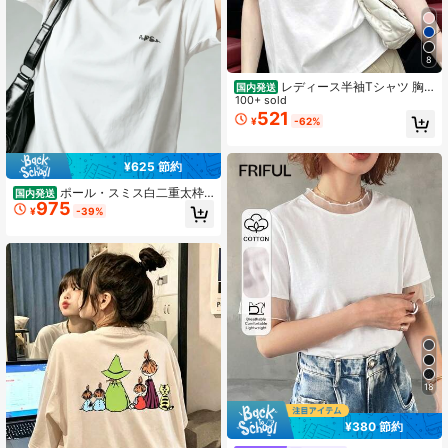
8
レディース半袖Tシャツ 胸
国内発送
元niko and..ロゴプリント ゆったり
100+ sold
ルーズシルエット ナチュラルカジュ
521
¥
-62%
アル夏トップス
¥625 節約
ポール・スミス白二重太枠
国内発送
975
ピンク長方形下地 濃ワインレッド大
¥
-39%
文字胸ワンポイントロゴプリント ブ
ラックオーバーサイズ半袖Tシャツ 1
00%綿 男女兼用 ルーズシルエット
英国デザイナーズカジュアル夏トッ
プス
18
¥380 節約