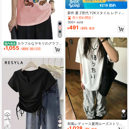
¥219 節約
新作 夏 Z世代 Y2Kスタイル レディー
ス おもしろ犬サーフィン柄 ラウンド
売り切れ間近！
ネック 半袖Tシャツ カジュアル
300+ sold
491
¥
-31%
概算
4
カラフルなヤモリのグラフ
国内発送
1,055
ィックをあしらったレディースTシャ
¥
-23%
残り2日
ツです。愛らしく新鮮なキャラクタ
ーデザインと、遊び心がありつつも
学びの要素を感じさせる動物のモチ
ーフが魅力です。軽量で着心地が良
く、爬虫類好きの方へのギフトにも
最適です。
和風レディース夏用ルーズストリー
1,028
トファッション和柄半袖Tシャツ、生
¥
-5%
概算
10