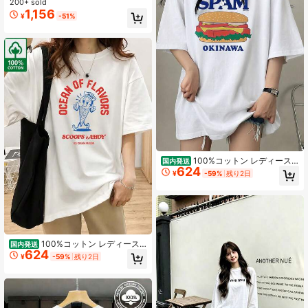
ピュアコットン半袖Tシャツ、新しい
200+ sold
夏のレタープリント、ファッショナ
1,156
¥
-51%
ブルでカジュアルで多用途なルーズ
トップ
100%コットン レディース
国内発送
624
半袖 夏服y2kスタイルトップ レディ
¥
-59%
残り2日
ースカジュアルプリントTシャツ 春
夏新作 ゆったり快適 韓国風トップス
ス キャラクター tシャツ 国内発送
100%コットン レディース
国内発送
624
半袖 夏服y2kスタイルトップ レディ
¥
-59%
残り2日
ースカジュアルプリントTシャツ 春
夏新作 ゆったり快適 韓国風トップス
ス キャラクター tシャツ 国内発送