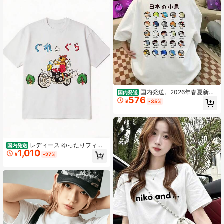
シャツ、女性用お祝いシャツ、パー
ティーウェアトップ
国内発送。2026年春夏新
国内発送
576
作：200g 100%コットン レディース
¥
-35%
半袖Tシャツ、ユニセックス ゆった
り クルーネック、韓国風カジュアル
トップス。
レディース ゆったりフィッ
国内発送
1,010
ト カジュアルTシャツ,咕咕恋人Tシ
¥
-27%
ャツ - 动漫角色印花纯棉短袖Tシャ
ツ,圆领休闲衫四季皆宜,可机洗服装,
适用于日常穿搭与主题服饰,200G 半
袖トップス,2026 Y2KTシャツ,個性
的ななレ