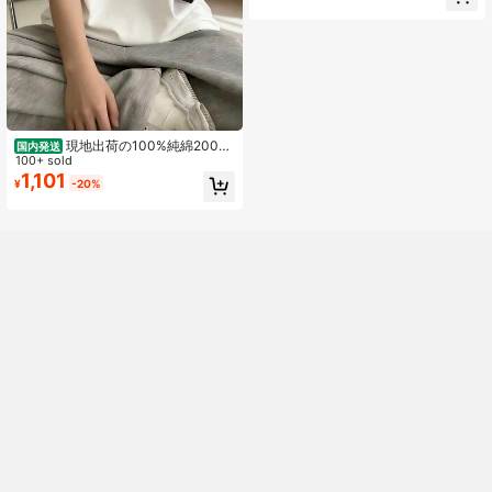
の文字をアクセントに効かせたユニ
ークなぬいぐるみのグラフィックデ
ザインが特徴で、楽しく遊び心あふ
れるスタイルを演出します。
現地出荷の100%純綿200g
国内発送
Tシャツ、2026レディース夏ファッ
100+ sold
ションプリント半袖Tシャツ、カップ
1,101
¥
-20%
ルスタイル、インナーにもアウター
にも適し、オフィスカジュアルラウ
ンドネックの楽しい半袖トップス。