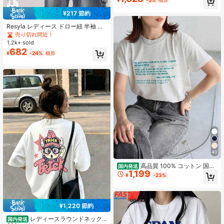
地、快適で通気性のあるホワイト
¥217 節約
Resyla レディース ドロー紐 半袖 無
地 Vネック カジュアルTシャツ
売り切れ間近！
1.2k+ sold
682
¥
-24%
概算
40
高品質 100% コットン 国内
国内発送
1,199
発送レディース半袖トップス クルー
¥
-23%
ネックルーズシルエット ヴィンテー
ジ木目英字ロゴプリント 肌に優しく
通気性に優れ 夏デイリー・カジュア
ルに最適 どんなボトムスにも合わせ
¥1,220 節約
やすい万能 T シャツ
レディースラウンドネック
国内発送