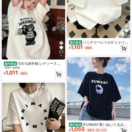
6
バッテリーレベル0 シャツ
国内発送
1,101
バッテリーハート空 充電中 バッテリ
¥
-20%
ー空 Tシャツ
6
100％綿半袖 レディース プ
国内発送
リント韓国風トップス 春夏新作 ゆっ
100+ sold
たり通気性tシャツ Y2Kトップス 韓
1,011
¥
-20%
国風ラウンドネックTシャツ 国内発
送
[FUWAA!! 青いぬいぐるみ柄
国内発送
1,055
コットン半袖Tシャツ] 「​​FUWAA!!」
¥
-23%
残り2日