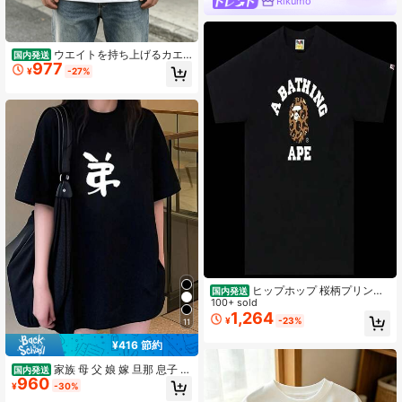
Rikumo
ウエイトを持ち上げるカエ
国内発送
977
ルプリント レディース風Tシャツ 10
¥
-27%
0%ピュアコットン ラウンドネック
洗濯機洗い可 快適なカジュアルウェ
ア フェスティバルやパーティーに最
適 トップス
ヒップホップ 桜柄プリント
国内発送
半袖 サメ猿人Tシャツ、クルーネッ
100+ sold
ク カートゥーン柄 純綿トップス、ユ
1,264
¥
-23%
11
ニセックス ティーンエイジャースタ
イル (978)
¥416 節約
家族 母 父 娘 嫁 旦那 息子 t
国内発送
960
シャツ おもしろtシャツ 面白いtシャ
¥
-30%
ツ おもしろ メンズ 半袖 プレゼント