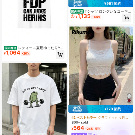
¥951 節約
Tシャツ ロングいなコーギ
国内発送
1,135
ー メンズ 半袖 春 夏 プリント 綿製
¥
-46%
大きいきいサイズ 男女兼用 tシャツ
夏服 半袖 春服
レディース夏用ゆったりY2
国内発送
1,064
KスタイルTシャツ、レトロなダメー
¥
-20%
ジ加工のテキストハンドルTシャツ、
ゆったりカジュアルトップス（ホワ
イト）ラウンドネック、半袖、洗う
濯機で洗えます。
¥179 節約
#2 ベストセラー
グラフィック 女性用タンクトップ&キャミス
800+ sold
564
¥
-24%
概算