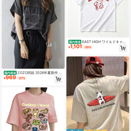
EAST HIGH ワイルドキャッ
国内発送
1,101
ツ Tシャツ - カレッジ風ロゴ 半袖 綿
¥
-20%
100% 通気性抜群 柔らか素材 夏服 カ
ジュアル スポーツ 運動会 部活 チー
ムウェア お揃い ペアルック プレゼ
ント メンズ レディース
ZOZO同款 2026年夏新作 韓
国内発送
969
国風プレミアム・アップグレード版
¥
-37%
レディース 綿100% プリント柄 半袖
Tシャツ クルーネック カジュアル 柔
らかい肌触り 通気性抜群 夏新作 普
段着 通勤着 おしゃれデイリーカジュ
アルトップス