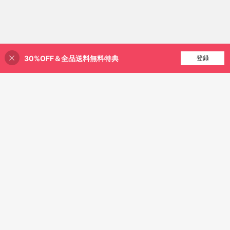
30%OFF＆全品送料無料特典
買い物かごに追加
登録
23% 割引！