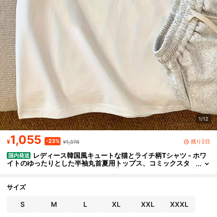
1/12
1,055
-23%
残り2日
¥
¥1,376
レディース韓国風キュートな猫とライチ柄Tシャツ - ホワ
国内発送
イトのゆったりとした半袖丸首夏用トップス、コミックスタ
イルカジュアルTシャツ、かわいい猫のヤンとフルーツのデザ
イン
サイズ
S
M
L
XL
XXL
XXXL