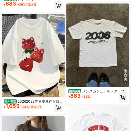
とめるやつ縦書き日本語グラフプリ
883
t) バドミントンウェア ドライTシャ
¥
-36%
最終日
ントゆったり y2k レディース トップ
ツ T-5101U-BLAPNK
ス
7
メンズカジュアルレタープ
国内発送
883
リントクルーネック半袖Tシャツ、夏
¥
-36%
用
20262023年春夏新作ドロ
国内発送
1,055
ップショルダー女性のための韓国フ
¥
-23%
残り2日
ァッション、韓国風女性用半袖Tシャ
ツ。 創造的ななイチゴ、猫、ウサ
ギ、ハートの柄が特で、キュートで
スイートなスタイル。 快适で肌にYO
しく、通常使用いに最适なカジュア
ルトップス。