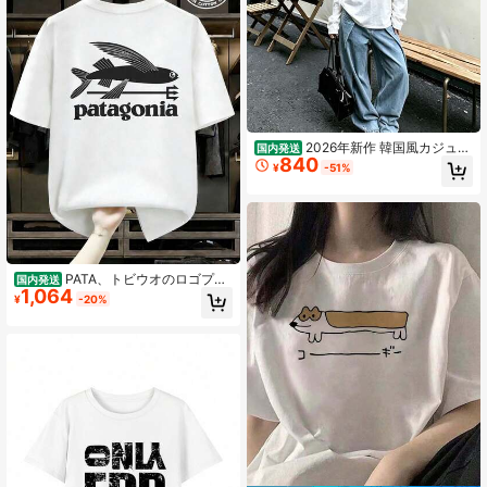
2026年新作 韓国風カジュア
国内発送
840
ル 万能 レディース 長袖・半袖Tシャ
¥
-51%
ツ レディースTシャツ
PATA、トビウオのロゴプリ
国内発送
1,064
ントインりホワイトい半袖Tシャツ、
¥
-20%
100%純綿、メンズアウトドアカジュ
アルスタイル、メンズ夏用トップ
ス、メンズ半袖Tシャツ、11個入り
り。 100%純綿製。 丈の標準。 快适
で著やすい。