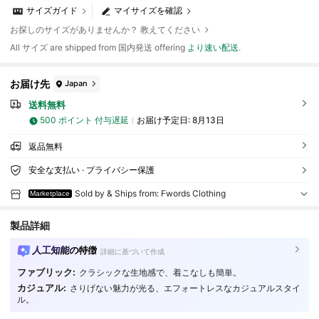
サイズガイド
マイサイズを確認
お探しのサイズがありませんか？ 教えてください
All サイズ are shipped from 国内発送 offering
より速い配送
.
お届け先
Japan
送料無料
500 ポイント 付与遅延
お届け予定日:
8月13日
返品無料
安全な支払い · プライバシー保護
Sold by & Ships from: Fwords Clothing
Marketplace
製品詳細
人工知能の特徴
詳細に基づいて作成
ファブリック:
クラシックな生地感で、着こなしも簡単。
4 フォロワー
4.82
カジュアル:
さりげない魅力が光る、エフォートレスなカジュアルスタイ
ル。
4 フォロワー
4.82