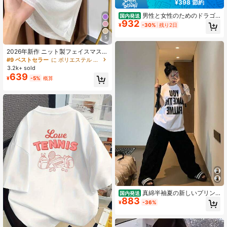
¥398 節約
男性と女性のためのドラゴ
国内発送
932
ンボールZTシャツ,綿100%,ラウンド
¥
-30%
残り2日
ネック,半袖,ラージサイズ,Android 1
8.jpg
5
2026年新作 ニット製フェイスマスク
付き半袖インナーシャツ、レディー
#9 ベストセラー
に ポリエステル デイリーTシャツ
ス夏用薄手ラウンドネック白Tシャツ
3.2k+ sold
カジュアル
639
¥
-5%
概算
真綿半袖夏の新しいプリン
国内発送
883
ト上着のおしゃれでゆったりしたtシ
¥
-36%
ャツ