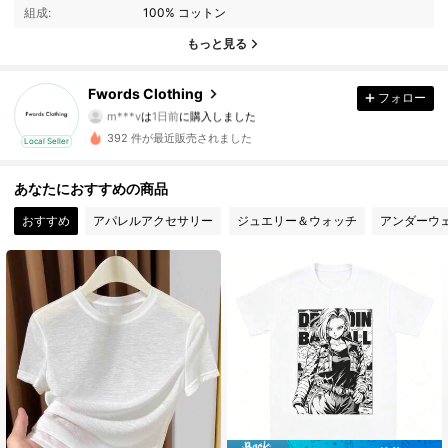
組成:
100% コットン
4 フォロワー
4.82
もっと見る
4 フォロワー
4.82
Fwords Clothing
フォロー
m***v
は
1日前
に購入しました
8***7
が
1日前
にフォローしました
4 フォロワー
4.82
392 件が最近販売されました
Local Seller
4 フォロワー
4.82
あなたにおすすめの商品
おすすめ
アパレルアクセサリー
ジュエリー＆ウォッチ
アンダーウ