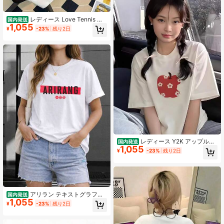
レディース Love Tennis グ
国内発送
1,055
ラフィック Tシャツ - カジュアルな
¥
-23%
残り2日
夏用半袖ラウンドネックトップ,ピン
クと赤いのテニスプリント払いき,快
适でスタイリッシュなカジュアルな
アパレル,テニスシャツ
レディース Y2K アップルプ
国内発送
1,055
リント 半袖Tシャツ - ルーズフィッ
¥
-23%
残り2日
ト ラウンドネック ブラウス,カジュ
アル夏用 Hライン トップス フルーツ
デザイン,100%柔らかいらかく通気
性のある生地でカジュアルウェア&レ
イヤリングに最适(厚いみなし)
アリラン テキストグラフィ
国内発送
1,055
ックシャツ 韓国の音楽 バンタン 202
¥
-23%
残り2日
6 レディースカジュアルファッショ
ンシャツ、クリエイティブプリン
ト、半袖、ラウンドネック、春夏用