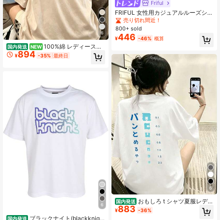
Friful
FRIFUL 女性用カジュアルルーズシア
ーメッシュ透け感のある無地Tシャ
売り切れ間近！
ツ、春夏に活躍
800+ sold
6
446
¥
-46%
概算
100%綿 レディース半
国内発送
NEW
894
袖 夏の新作プリントTシャツ カップ
¥
-35%
最終日
ル ゆったりカジュアル丸首トップス
6
おもしろ t シャツ夏服レディ
国内発送
6
883
ース ファッション t シャツ 半袖オ
¥
-36%
フィスカジュアル 200 グラム綿パン
ブラックナイト(blackknigh
国内発送