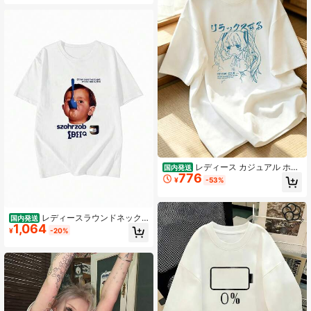
パロディ
レディース カジュアル ホワ
国内発送
776
イト コットンTシャツ 可愛いアニメ
¥
-53%
柄プリント、スクープネック 半袖ト
ップス、夏スタイルに最適
レディースラウンドネック
国内発送
1,064
半袖Tシャツ、夏の新しいポートレー
¥
-20%
ト柄とレタープリント、ファッショ
ナブルでカジュアルな万能ルーズト
ップ、ホワイト 友人、家族、ボーイ
フレンド、ガールフレンドへの誕生
日やホリデーギフトに最适です。