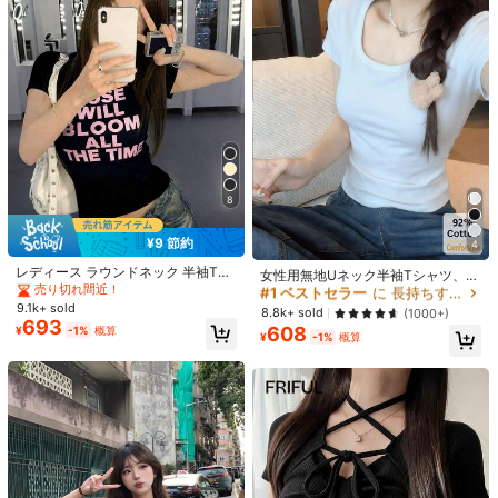
売り切れ間近！
5
#1 ベストセラー
#1 ベストセラー
に 刺繍 オフィスブラウス
に 刺繍 オフィスブラウス
1個 女性用梅の花刺繍フード付き長
袖シャツ、夏用薄手ルーズアウター
レディース ルーズVネック レギュラ
売り切れ間近！
売り切れ間近！
ウェア、アウトドア日よけ服 ホワイ
ーショルダー 半袖Tシャツ セクシー
売り切れ間近！
#1 ベストセラー
に 刺繍 オフィスブラウス
7.9k+ sold
(1000+)
ト
で着回しやすい スリミング効果のあ
1.4k+ sold
1,448
売り切れ間近！
る万能トップス 肌に優しい 夏服 ブ
¥
-1%
概算
933
¥
-1%
概算
ラック
8
#1 ベストセラー
に 長持ちする 女性用トップス、ブラウス、Tシャツ
¥9 節約
4
高リピート率
売り切れ間近！
レディース ラウンドネック 半袖Tシ
#1 ベストセラー
#1 ベストセラー
に 長持ちする 女性用トップス、ブラウス、Tシャツ
に 長持ちする 女性用トップス、ブラウス、Tシャツ
女性用無地Uネック半袖Tシャツ、夏
ャツ 夏新作 レタープリント アメリ
売り切れ間近！
に活躍するホワイトカジュアルスリ
高リピート率
高リピート率
売り切れ間近！
売り切れ間近！
カンホットガール風 ファッション カ
ムフィットアンダーシャツ
9.1k+ sold
#1 ベストセラー
に 長持ちする 女性用トップス、ブラウス、Tシャツ
8.8k+ sold
(1000+)
ジュアル 万能 スリムフィット クロ
693
608
¥
-1%
概算
高リピート率
売り切れ間近！
ップド丈トップス
¥
-1%
概算
8
25
¥8 節約
#1 ベストセラー
に ライトウェイト 女性用トップス、ブラウス、Tシャツ
類似した在庫アイテムはこちら
全てを見る
EMERY ROSE レディース ウーブン
売り切れ間近！
レディース ラウンドネック 半袖Tシ
ストライプ カジュアル ビーチウェア
100+ sold
ャツ 夏新作 レタープリント アメリ
#1 ベストセラー
#1 ベストセラー
に ライトウェイト 女性用トップス、ブラウス、Tシャツ
に ライトウェイト 女性用トップス、ブラウス、Tシャツ
サマートップ
1,094
申し訳ございませんが、この商品は完売しました。
¥
-1%
概算