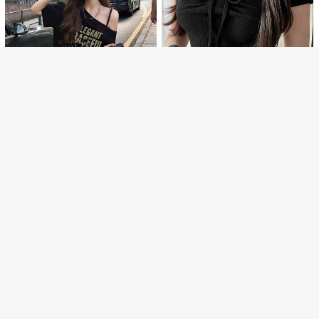
カンホットガール風 ファッション カ
売り切れ間近！
売り切れ間近！
9.2k+ sold
(1000+)
ジュアル 万能 スリムフィット クロ
610
#1 ベストセラー
に ライトウェイト 女性用トップス、ブラウス、Tシャツ
ップド丈 ホワイト
¥
-1%
概算
完売
売り切れ間近！
4
#1 ベストセラー
快適な 女性用Tシャツ
8
高リピート率
売り切れ間近！
ストリートスタイル ヒップホップ プ
#2 ベストセラー
に 恋人 女性用トップス、ブラウス、Tシャツ
FRIFUL Weekend
リント オフショルダー 半袖Tシャ
#1 ベストセラー
#1 ベストセラー
快適な 女性用Tシャツ
快適な 女性用Tシャツ
売り切れ間近！
FRIFUL レディース新作夏用 無地 プ
ツ、セクシーなオブリークショルダ
高リピート率
高リピート率
売り切れ間近！
売り切れ間近！
10k+ sold
(1000+)
リーツ ドローストリング リボン ウ
ー ブラックトップ レディース、夏カ
#2 ベストセラー
#2 ベストセラー
に 恋人 女性用トップス、ブラウス、Tシャツ
に 恋人 女性用トップス、ブラウス、Tシャツ
1,064
#1 ベストセラー
快適な 女性用Tシャツ
エストシェイプ スリミング カジュア
ジュアル
¥
-1%
概算
売り切れ間近！
売り切れ間近！
7k+ sold
(500+)
ル 万能 Tシャツ お出かけトップス
高リピート率
売り切れ間近！
1,337
#2 ベストセラー
に 恋人 女性用トップス、ブラウス、Tシャツ
¥
-1%
概算
売り切れ間近！
¥1,011 節約
国内発送 200g 純綿 T シャ
国内発送
14
1,075
#1 ベストセラー
に イエロー ベーシックなカジュアルTシャツ
ツ 2026 夏新作 プリント柄 レディー
¥
-48%
ス丸首半袖 カジュアルコーデ カップ
売り切れ間近！
女性用 フィットラウンドネック 半袖
ル着用可
Tシャツ、夏 アメリカンスパイシー
#1 ベストセラー
#1 ベストセラー
に イエロー ベーシックなカジュアルTシャツ
に イエロー ベーシックなカジュアルTシャツ
ヴィンテージスタイル 多用途カジュ
売り切れ間近！
売り切れ間近！
10k+ sold
(1000+)
アルトップス イエロー
828
#1 ベストセラー
に イエロー ベーシックなカジュアルTシャツ
¥
-1%
概算
売り切れ間近！