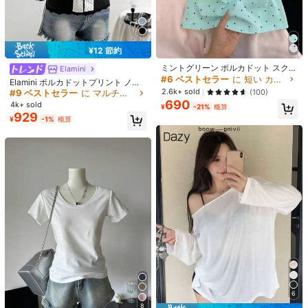
S
M
L
XL
XXL
XXXL
サイズガイド
#6 ベストセラー
に 短い カジュアルTシャツ
お探しのサイズがありませんか？ 教えてください
¥12 節約
売り切れ間近！
#9 ベストセラー
に マルチカラー 女性用Tシャツ
#6 ベストセラー
#6 ベストセラー
に 短い カジュアルTシャツ
に 短い カジュアルTシャツ
すべての サイズ は
3日間配達
の対象となります
ミントグリーン ポルカドット スクエ
売り切れ間近！
Elamini
アネック Y2K 半袖トップ、スター&
売り切れ間近！
売り切れ間近！
#9 ベストセラー
#9 ベストセラー
に マルチカラー 女性用Tシャツ
に マルチカラー 女性用Tシャツ
Elamini ポルカドットプリント ノッ
レターグラフィック、夏 セクシー ス
#6 ベストセラー
に 短い カジュアルTシャツ
2.6k+ sold
トフロント 半袖 カジュアルTシャツ
(100)
売り切れ間近！
売り切れ間近！
リムフィット Tシャツ レディース カ
(レディース)
お届け先
Japan
690
売り切れ間近！
#9 ベストセラー
に マルチカラー 女性用Tシャツ
4k+ sold
ジュアル
¥
-21%
概算
929
売り切れ間近！
¥
-1%
概算
送料無料
3日間配達
500 ポイント 付与遅延
お届け予定日:
8月13日
3日間配達 : 土日祝日を除く
返品無料
安全な支払い · プライバシー保護
Sold by & Ships from: PODJNV
製品詳細
素材:
コットン
6
組成:
100% コットン
8