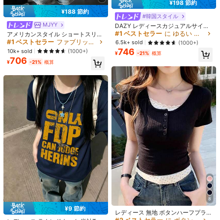
¥198 節約
3 フォロワー
4.55
#1 ベストセラー
に ゆるい ベーシックなカジュアルTシャツ
¥188 節約
もっと見る
#1 ベストセラー
ファブリック 女性用Tシャツ
売り切れ間近！
#韓国スタイル
#1 ベストセラー
#1 ベストセラー
に ゆるい ベーシックなカジュアルTシャツ
に ゆるい ベーシックなカジュアルTシャツ
売り切れ間近！
MJYY
DAZY レディースカジュアルサイド
3 フォロワー
4.55
スリットオーバーサイズTシャツ、
#1 ベストセラー
#1 ベストセラー
ファブリック 女性用Tシャツ
ファブリック 女性用Tシャツ
売り切れ間近！
売り切れ間近！
アメリカンスタイル ショートスリー
PODJNV
春夏秋用、長袖レディーストップ
ブ クルーネック フィッテッド Tシャ
#1 ベストセラー
に ゆるい ベーシックなカジュアルTシャツ
売り切れ間近！
売り切れ間近！
6.5k+ sold
(1000+)
ス、水着用カバーアップ
o***o
が
1日前
にフォローしました
ツ レディース、春夏、新作ホワイト
Local Seller
746
#1 ベストセラー
ファブリック 女性用Tシャツ
売り切れ間近！
10k+ sold
(1000+)
¥
-21%
概算
カジュアルトップス
3 フォロワー
4.55
472 件が最近販売されました
706
売り切れ間近！
¥
-21%
概算
フォロー
すべての商品
3 フォロワー
4.55
あなたにおすすめの商品
おすすめ
アパレルアクセサリー
ジュエリー＆ウォッチ
アンダーウ
#2 ベストセラー
に ボタン 女性用Tシャツ
8
#2 ベストセラー
に ライトウェイト 女性用トップス、ブラウス、Tシャツ
売り切れ間近！
¥9 節約
#2 ベストセラー
#2 ベストセラー
に ボタン 女性用Tシャツ
に ボタン 女性用Tシャツ
売り切れ間近！
レディース 無地 ボタンハーフプラケ
ット 半袖 カジュアルTシャツ 夏 ブ