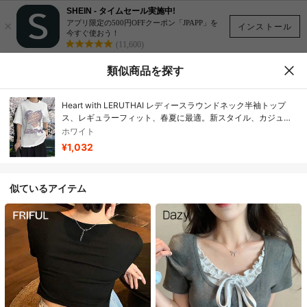
SHEIN - タイムセール実施中!
×
アプリ限定の500円OFFクーポン「JPAPP」を
インストール
今すぐ使おう！
(11,600)
類似商品を探す
Heart with LERUTHAI レディースラウンドネック半袖トップ
ス、レギュラーフィット、春夏に最適。新スタイル、カジュア
ルなお出かけに、多用途でエレガント、通勤にも最適。春夏の
ホワイト
必需品、新春夏スタイル、快適で通気性抜群、柔らかく快適、
¥1,032
日本と韓国スタイル、洗濯機洗い可能、ギフトにも最適！DX
似ているアイテム