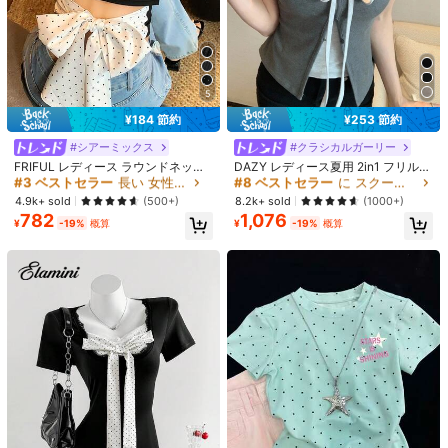
5
¥184 節約
¥253 節約
#3 ベストセラー
長い 女性用Tシャツ
#8 ベストセラー
に スクープネック 女性用トップス、ブラウス、Tシャツ
#シアーミックス
#クラシカルガーリー
売り切れ間近！
売り切れ間近！
FRIFUL レディース ラウンドネック
DAZY レディース夏用 2in1 フリル
バックポルカドット柄 ファブリック
ちょう結び 半袖Tシャツ
#3 ベストセラー
#3 ベストセラー
長い 女性用Tシャツ
長い 女性用Tシャツ
#8 ベストセラー
#8 ベストセラー
に スクープネック 女性用トップス、ブラウス、Tシャツ
に スクープネック 女性用トップス、ブラウス、Tシャツ
切り替え リボンストラップ装飾 透か
売り切れ間近！
売り切れ間近！
売り切れ間近！
売り切れ間近！
4.9k+ sold
8.2k+ sold
(500+)
(1000+)
しデザイン セクシー スウィート Tシ
782
1,076
#3 ベストセラー
長い 女性用Tシャツ
#8 ベストセラー
に スクープネック 女性用トップス、ブラウス、Tシャツ
ャツ
¥
-19%
概算
¥
-19%
概算
売り切れ間近！
売り切れ間近！
1/5
1,032
-23%
残り3日
¥
¥1,348
3日間配達
最短で8月13日に到着
Heart with LERUTHAI レディースラウンドネック半袖トップス、
レギュラーフィット、春夏に最適。新スタイル、カジュアル
なお出かけに、多用途でエレガント、通勤にも最適。春夏の
必需品、新春夏スタイル、快適で通気性抜群、柔らかく快適、日
本と韓国スタイル、洗濯機洗い可能、ギフトにも最適！DX
サイズ