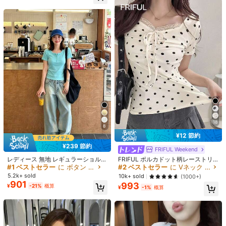
6
8
#6 ベストセラー
に 新しい 女性用Tシャツ
売り切れ間近！
Attitoon
レディース 無地 レギュラーショルダ
ー 半袖Tシャツ ラウンドネック スリ
#6 ベストセラー
#6 ベストセラー
に 新しい 女性用Tシャツ
に 新しい 女性用Tシャツ
売り切れ間近！
Attitoon レディース 夏 カジュアル 万
ムフィット 美シルエット 伸縮性 軽
能 無地 半袖Tシャツ
売り切れ間近！
売り切れ間近！
2.7k+ sold
(1000+)
量 通気性 快適素材 夏用 万能 オール
1,111
#6 ベストセラー
に 新しい 女性用Tシャツ
700+ sold
マッチ トップス
¥
-1%
概算
1,751
売り切れ間近！
¥
18
8
¥12 節約
#1 ベストセラー
に ボタン 女性用Tシャツ
#2 ベストセラー
に Vネック 女性用トップス、ブラウス、Tシャツ
¥239 節約
売り切れ間近！
売り切れ間近！
FRIFUL Weekend
#1 ベストセラー
#1 ベストセラー
に ボタン 女性用Tシャツ
に ボタン 女性用Tシャツ
#2 ベストセラー
#2 ベストセラー
に Vネック 女性用トップス、ブラウス、Tシャツ
に Vネック 女性用トップス、ブラウス、Tシャツ
レディース 無地 レギュラーショルダ
FRIFUL ポルカドット柄レーストリ
ー 半袖Tシャツ ラウンドネック スリ
ム付き タイフロントTシャツ、夏用
売り切れ間近！
売り切れ間近！
売り切れ間近！
売り切れ間近！
ムフィット 美シルエット 伸縮性 軽
グラフィックTシャツ(レディース)
#1 ベストセラー
に ボタン 女性用Tシャツ
#2 ベストセラー
に Vネック 女性用トップス、ブラウス、Tシャツ
5.2k+ sold
10k+ sold
(1000+)
量 通気性 快適素材 夏用 万能 オール
901
993
売り切れ間近！
売り切れ間近！
¥
-21%
概算
マッチ トップス
¥
-1%
概算
#1 ベストセラー
に 刺繍 オフィスブラウス
8