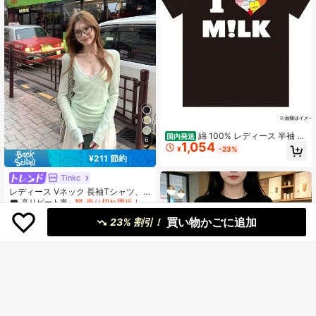
綿 100% レディース 半袖 T
国内発送
6
1,054
シャツ I LOVE MILK プリント シンプ
¥
-23%
ルカラーカジュアル
¥211 節約
#1 ベストセラー
プレーン レディーストップス
高リピート率
売り切れ間近！
Tinkc
#1 ベストセラー
#1 ベストセラー
プレーン レディーストップス
プレーン レディーストップス
レディース Vネック 長袖Tシャツ、
多用途な日よけレイヤリングトッ
高リピート率
高リピート率
売り切れ間近！
売り切れ間近！
プ、春/夏、UPF 50+
8.6k+ sold
#1 ベストセラー
プレーン レディーストップス
買い物かごに追加
23% 割引！
745
高リピート率
売り切れ間近！
¥
-22%
概算