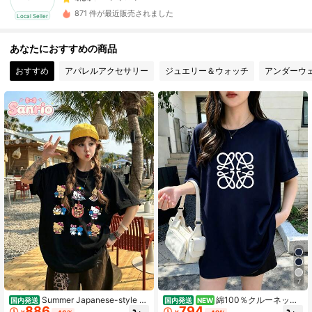
871 件が最近販売されました
Local Seller
17 フォロワー
4.34
17 フォロワー
4.34
あなたにおすすめの商品
17 フォロワー
4.34
おすすめ
アパレルアクセサリー
ジュエリー＆ウォッチ
アンダーウ
17 フォロワー
4.34
17 フォロワー
4.34
7
Summer Japanese-style w
綿100％クルーネック
国内発送
国内発送
NEW
886
794
omen's cotton T-shirt, cute Sanrio s
プリント半袖Tシャツ、女性用新作夏