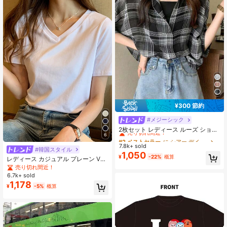
¥300 節約
#メジーシック
#2 ベストセラー
に シアー デイリーシャツ
売り切れ間近！
2枚セット レディース ルーズ ショー
6
トシャツ & キャミソールトップ、春/
#2 ベストセラー
#2 ベストセラー
に シアー デイリーシャツ
に シアー デイリーシャツ
夏新作、チェック柄 薄手 セミシアー
7.8k+ sold
売り切れ間近！
売り切れ間近！
#韓国スタイル
シフォン 日よけブラウス カジュアル
1,050
#2 ベストセラー
に シアー デイリーシャツ
¥
-22%
概算
ブラック
レディース カジュアル プレーン Vネ
売り切れ間近！
ック 半袖 Tシャツ、夏 ホワイト
売り切れ間近！
6.7k+ sold
1,178
¥
-5%
概算