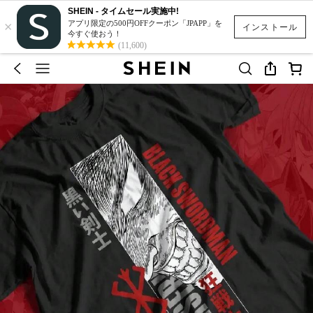
SHEIN - タイムセール実施中!
×
アプリ限定の500円OFFクーポン「JPAPP」を
インストール
今すぐ使おう！
(11,600)