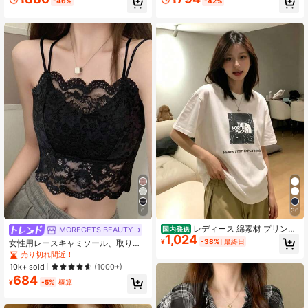
¥
-46%
¥
-42%
un-tanned Hello Kitty print, sweet s
服、スタイリッシュなゆったりカジ
hort sleeves
ュアルトップス
6
36
レディース 綿素材 プリント
MOREGETS BEAUTY
国内発送
1,024
柄 半袖 T シャツ クルーネック カジ
¥
-38%
最終日
女性用レースキャミソール、取り外
ュアル 柔らか肌触り 通気性良好 夏
し可能なパッド付き、かわいい&セク
売り切れ間近！
新作 普段着 通勤着 おしゃれデイリ
シーな無地インナー、新学期、冬、
10k+ sold
(1000+)
ーカジュアルトップス
クリスマス、春節、カジュアルブラ
684
ックサマーに適しています、シック&
¥
-5%
概算
エレガント