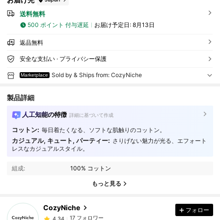
送料無料
500 ポイント 付与遅延
お届け予定日:
8月13日
返品無料
安全な支払い · プライバシー保護
Sold by & Ships from: CozyNiche
Marketplace
製品詳細
人工知能の特徴
詳細に基づいて作成
コットン:
毎日着たくなる、ソフトな肌触りのコットン。
カジュアル, キュート, パーティー:
さりげない魅力が光る、エフォート
17 フォロワー
4.34
レスなカジュアルスタイル。
17 フォロワー
4.34
組成:
100% コットン
17 フォロワー
4.34
もっと見る
17 フォロワー
4.34
17 フォロワー
4.34
CozyNiche
フォロー
17 フォロワー
4.34