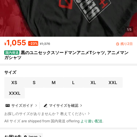
1/5
1,055
-23%
残り2日
¥
¥1,376
黒のユニセックスソードマンアニメTシャツ, アニメマン
国内発送
ガシャツ
サイズ
XS
S
M
L
XL
XXL
XXXL
サイズガイド
マイサイズを確認
お探しのサイズがありませんか？ 教えてください
All サイズ are shipped from 国内発送 offering
より速い配送
.
お届け先
Japan