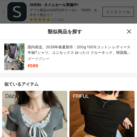
SHEIN - タイムセール実施中!
×
アプリ限定の500円OFFクーポン「JPAPP」を
インストール
今すぐ使おう！
(11,600)
類似商品を探す
国内発送。2026年春夏新作：200g 100%コットン レディース
半袖Tシャツ、ユニセックス ゆったり クルーネック、韓国風カ
ジュアルトップス。
ダークグレー
¥595
似ているアイテム