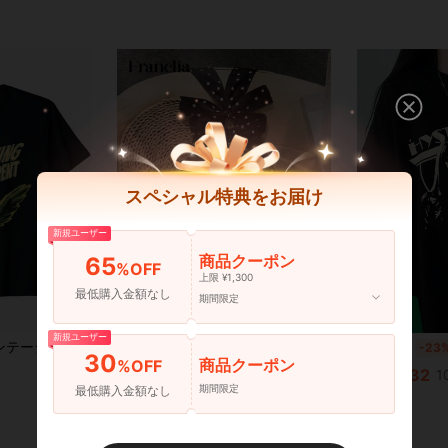
スペシャル特典をお届け
新規ユーザー
商品クーポン
65
%OFF
上限 ¥1,300
最低購入金額なし
期間限定
4
新規ユーザー
ホラー SF 空飛ぶ蛇 怪獣 Tシャツ
SHEIN Franclia レディース夏用カジュアル エレガントな通勤用ホルターネック ポルカドット テクスチャー生地ブラウス
国内発送
-23
30
商品クーポン
%OFF
¥677
500+ sold
¥1,032
1
期間限定
最低購入金額なし