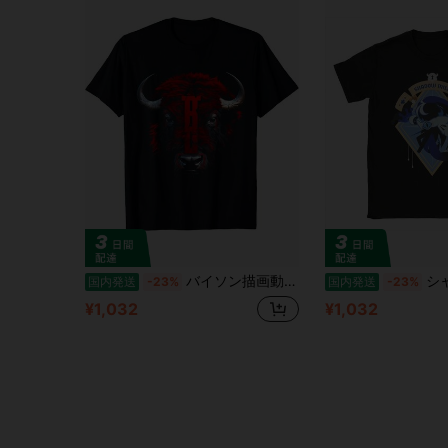
バイソン描画動物アート グラフィック モチーフ バッファロー T シャツ
シャドウミルククッキー Tシ
国内発送
-23%
国内発送
-23%
¥1,032
¥1,032