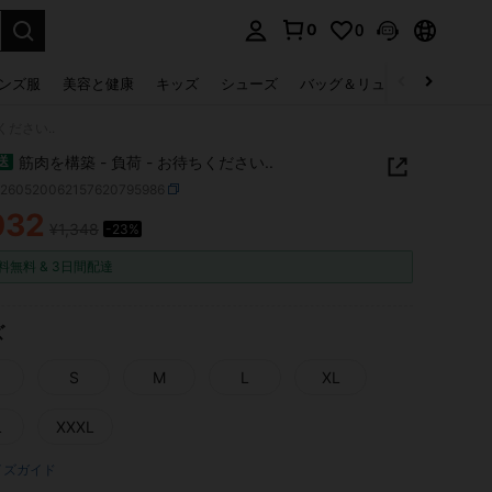
0
0
select.
ンズ服
美容と健康
キッズ
シューズ
バッグ＆リュック
下着＆
ください..
筋肉を構築 - 負荷 - お待ちください..
送
z260520062157620795986
032
¥1,348
-23%
ICE AND AVAILABILITY
料無料 & 3日間配達
ズ
S
M
L
XL
L
XXXL
イズガイド