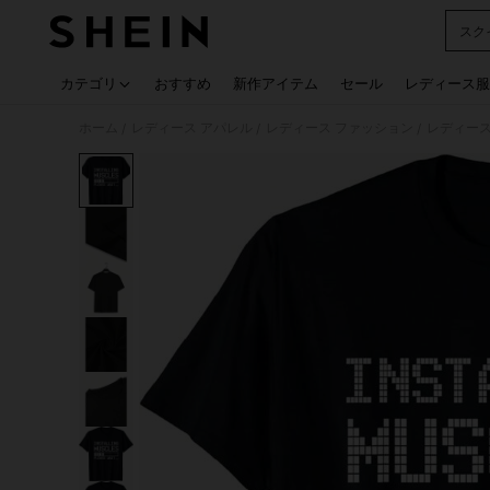
スク
Use up
カテゴリ
おすすめ
新作アイテム
セール
レディース服
ホーム
レディース アパレル
レディース ファッション
レディース
/
/
/