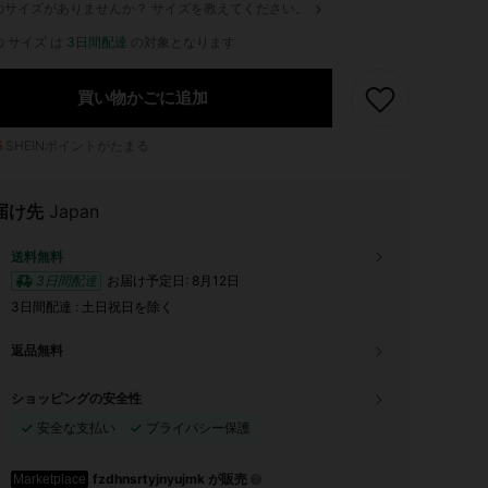
のサイズがありませんか？ サイズを教えてください。
 サイズ は
3日間配達
の対象となります
買い物かごに追加
6
SHEINポイントがたまる
届け先
Japan
送料無料
3日間配達
お届け予定日:
8月12日
3日間配達 : 土日祝日を除く
返品無料
ショッピングの安全性
安全な支払い
プライバシー保護
fzdhnsrtyjnyujmk が販売
Marketplace