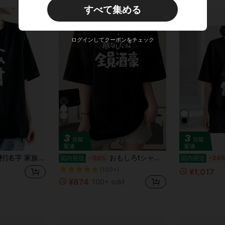
すべて集める
ログインしてクーポンをチェック
7
お揃い ギャグ ネタ ウケ狙い 贈り物 ギフト 面白い おもしろシャツ
おもしろtシャツ夏服レディース ファッションtシャツ 半袖オフィスカジュアル200グラム綿ゆったりプリントブラックy2kレディース トップス
国内発送
-50%
国内発送
-24
(100+)
¥1,017
¥874
100+ sold