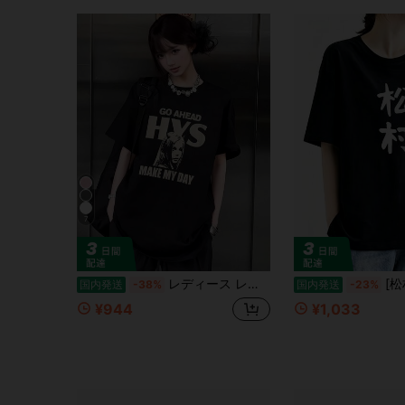
7
レディース レギュラーシルエット半袖 T シャツ ヴィンテージ英字グラフィックプリント クルーネックカジュアルトップス
[松村]名字 家族
国内発送
-38%
国内発送
-23%
¥944
¥1,033