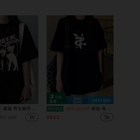
11
¥415 節約
夏服 男女兼用 少女猫プリント 春夏 かわいいカジュアル 半袖 トップス 婦人 ゆったりルーズ 着痩せ 洋服 日常着?プレゼント 100% コットン おもしろ t シャツ
家族 母 父 娘 嫁 旦那 息子 tシャツ おもしろtシャツ 面白いtシャツ おもしろ メンズ 半袖 プレゼント パロディ
%
国内発送
-31%
残り2日
¥933
00+ sold