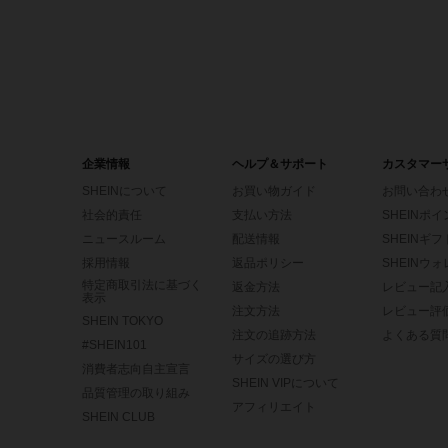
企業情報
ヘルプ＆サポート
カスタマー
SHEINについて
お買い物ガイド
お問い合わ
社会的責任
支払い方法
SHEINポ
ニュースルーム
配送情報
SHEINギ
採用情報
返品ポリシー
SHEINウ
特定商取引法に基づく
返金方法
レビュー記
表示
注文方法
レビュー評
SHEIN TOKYO
注文の追跡方法
よくある質
#SHEIN101
サイズの選び方
消費者志向自主宣言
SHEIN VIPについて
品質管理の取り組み
アフィリエイト
SHEIN CLUB