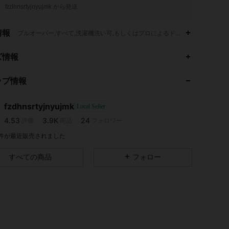
fzdhnsrtyjnyujmk から発送
情報
プルオーバー,すべて,洗濯機洗い可,もしくはプロによるドライクリーニング
ズ情報
4.53
3.9K
24
4.53
3.9K
24
ップ情報
4.53
3.9K
24
4.53
3.9K
24
fzdhnsrtyjnyujmk
Local Seller
4.53
3.9K
24
評価
商品
フォロワー
4.53
3.9K
24
1 件が最近販売されました
4.53
3.9K
24
すべての商品
フォロー
4.53
3.9K
24
4.53
3.9K
24