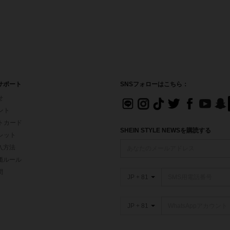
サポート
SNSフォローはこちら：
せ
イント
フトカード
SHEIN STYLE NEWSを購読する
ォレット
入方法
価ルール
問
JP + 81
JP + 81