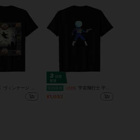
ヴィンテージ ゴシック ホーンテッド グレイブヤード ゴースト ハロウィン デザイン T シャツ
宇宙飛行士 宇宙人 おばちゃん ピクセルアート ドット絵 レトロゲーム 宇宙 ゲーマー メンズ レディース Tシャツ
%
国内発送
-23%
¥1,032