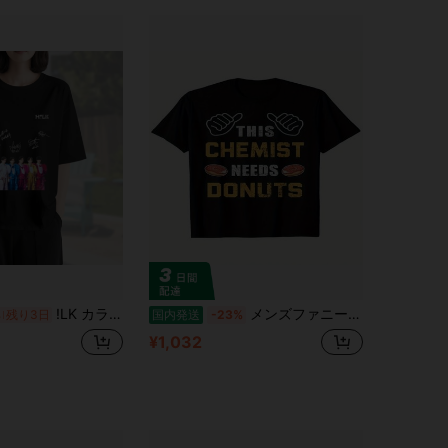
!LK カラーステージ衣装集合写真 全員サイン+グループロゴ 記念デザイン 半袖 レディース ゆったり 白黒 2 カラー展開 推し活グッズファン向け コレクション
メンズファニーチェミストリーシャツ - この化学者はドーナツが必要ですプリントされた半袖、ソフト、ブラック、ホワイト&イエローデザイン、科学愛好家やカジュアルなカジュアルな衣装に最適、カジュアルウェアラウンドネックティー快適なフィット、化学テーマのギフト
%
残り3日
国内発送
-23%
¥1,032