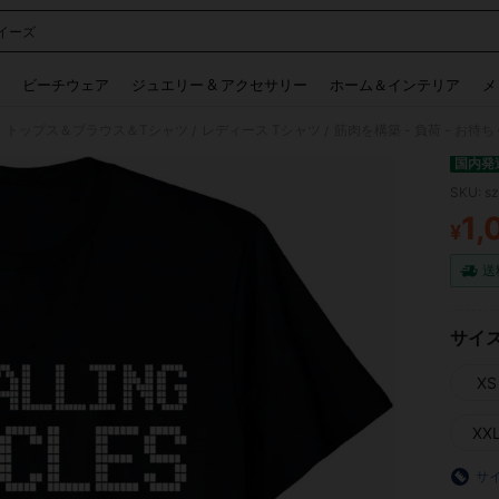
イーズ
 and down arrow keys to navigate search 検索履歴 and 人気ワード. Press Enter to 
ビーチウェア
ジュエリー & アクセサリー
ホーム＆インテリア
メ
 トップス＆ブラウス＆Tシャツ
レディース Tシャツ
筋肉を構築 - 負荷 - お待ち
/
/
国内発
SKU: s
1,
¥
PR
送
サイ
XS
XX
サ