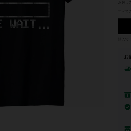
お探し
すべての
購入で
お