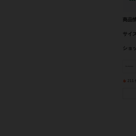
商品
サイ
ショ
21