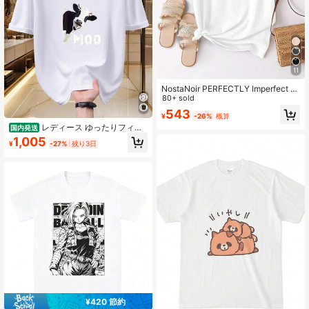
11
NostaNoir PERFECTLY Imperfect 白
夏カジュアル レディースTシャツ
80+ sold
543
¥
-26%
概算
レディース ゆったりフィッ
国内発送
ト カジュアルTシャツ,メンズ アパレ
1,005
¥
-27%
残り3日
ル「かわいい牛 楽しいMOO!カジュ
アルTシャツ」,200G 半袖トップス,2
026 Y2KTシャツ,個性的ななレトロ
シャツ,ミニマルベースシャツ,一年中
着用可能なデイリーシャツ,通気性の
ある素材で洗濯機対応,レギュラーラ
ウンドネック,柔らかいらかな筋肉の
タッチりのTシャツ,女性への贈呈り
物に最适
¥420 節約