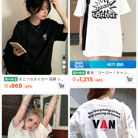
¥871 節約
10
蓄光「ゴーゴー！チャン
国内発送
ス！」グラフィックTシャツ 幾何学
1,215
オニツカタイガー 花柄 トラ
国内発送
¥
-42%
デザイン、カジュアルフィット、ラ
T シャツ レディース 半袖 綿 ホワイ
969
ウンドネック、半袖
¥
-37%
ト オーバーサイズ カジュアル おし
ゃれ