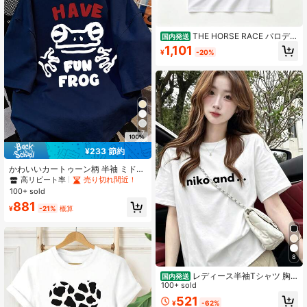
THE HORSE RACE パロディ
国内発送
Tシャツ - ユニークな競馬デザイン、
1,101
¥
-20%
綿100%・通気性抜群、柔らかい肌触
り、夏に最適、競馬ファンへのプレ
ゼント、誕生日・記念日・ギフトに
最適
7
¥233 節約
かわいいカートゥーン柄 半袖 ミドル
丈 Tシャツ レディース カジュアル ト
高リピート率
売り切れ間近！
ップス 夏用
100+ sold
881
¥
-21%
概算
8
レディース半袖Tシャツ 胸
国内発送
元niko and..ロゴプリント ゆったり
100+ sold
ルーズシルエット ナチュラルカジュ
521
¥
-62%
アル夏トップス