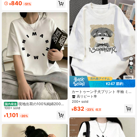
ル 万能 レディース 長袖・半袖Tシャ
性用Tシャツ
840
¥
-51%
ツ レディースTシャツ
4
¥247 節約
カートゥーン子犬プリント 半袖 ミド
ル丈Tシャツ、ファッショナブルなカ
高リピート率
ジュアルトップス レディース ホワイ
200+ sold
現地出荷の100%純綿200g
ト 夏用
国内発送
832
Tシャツ、2026レディース夏ファッ
100+ sold
¥
-23%
概算
ションプリント半袖Tシャツ、カップ
1,101
¥
-20%
ルスタイル、インナーにもアウター
にも適し、オフィスカジュアルラウ
ンドネックの楽しい半袖トップス。