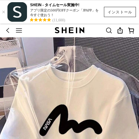
SHEIN - タイムセール実施中!
×
アプリ限定の500円OFFクーポン「JPAPP」を
インストール
今すぐ使おう！
(11,600)