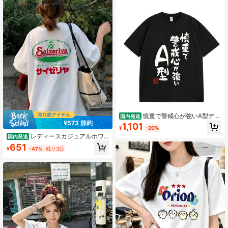
ジュアルウェア,洗濯機で洗えますい
対応のソフトなラウンドネックシャ
ツ,春・夏・秋のアパレルに最适,
慎重で警戒心が強いA型デザ
国内発送
インTシャツ - 大胆なアートグラフィ
¥573 節約
1,101
¥
-20%
ックプリント、短袖、コットン素
レディースカジュアルホワ
材、夏に最適なカジュアルスタイル
国内発送
イトオーバーサイズTシャツ、ユニー
のトップス全面プリント 230g 高品
651
¥
-47%
残り3日
クなバックプリント、半袖ラウンド
質コットン T シャツ ハイクオリティ
ネックドロップショルダートップ、
普段使いのストリートウェアに最適