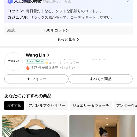
人工知能の特徴
詳細に基づいて作成
コットン:
毎日着たくなる、ソフトな肌触りのコットン。
4 フォロワー
4.73
カジュアル:
リラックス感があって、コーディネートしやすい。
組成:
100% コットン
4 フォロワー
4.73
もっと見る
4 フォロワー
4.73
Wang Lin
4 フォロワー
4.73
Local Seller
y***1
は
1日前
に購入しました
677 件が最近販売されました
4 フォロワー
4.73
フォロー
すべての商品
4 フォロワー
4.73
あなたにおすすめの商品
おすすめ
アパレルアクセサリー
ジュエリー＆ウォッチ
アンダーウ