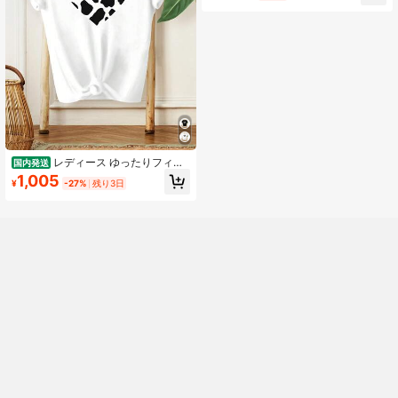
レディース ゆったりフィッ
国内発送
ト カジュアルTシャツ,白黒の牛柄ハ
1,005
¥
-27%
残り3日
ート型プリントの夏の新作半袖シャ
ツTレディースカジュアルファッショ
ンプリントシャツTエレガントな女性
用シャツ,200G 半袖トップス,2026
Y2KTシャツ,個性的ななレトロシャ
ツ,ミニマルベースシャツ,一年中着用
可能なデイリーシャツ,通気性のある
素材で洗濯機対応,レギュラーラウン
ドネック,柔らかいらかな筋肉のタッ
チりのTシャツ,女性への贈呈り物に
最适