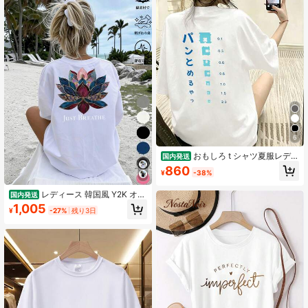
6
おもしろ t シャツ夏服レディ
国内発送
ース ファッション t シャツ 半袖オ
860
¥
-38%
フィスカジュアル 200 グラム綿パン
とめるやつ縦書き日本語グラフプリ
レディース 韓国風 Y2K オー
ントゆったり y2k レディース トップ
国内発送
バーサイズ Tシャツ 背面「JUST BR
ス
1,005
¥
-27%
残り3日
EATHE」プリント ロータスと幾何学
模様のロゴインり ピンク 半袖 ラウ
ンドネックトップス 100%通気性シ
ャツ カジュアルウェア・瞑想するに
最适 男女兼