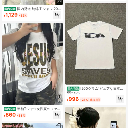
ジュアル スポーツ 運動会 部活 チー
30
ムウェア お揃い ペアルック プレゼ
ント メンズ レディース
国内発送 純綿 T シャツ 202
国内発送
6 夏新作 プリント柄 レディース丸首
1,129
¥
-32%
半袖 カジュアルコーデ カップル着用
可
[200グラム]ピュアな日本の
国内発送
プリント Ida Plus ユニセックス カッ
60+ sold
プル Tシャツ.白い地面に黒の抽象幾
996
¥
-28%
残り3日
何学模様.リラックスフィットのクル
ーネック半袖トップ.材料は100%.通
気性抜群のSHAXIANGけカジュアル
半袖Tシャツ女性夏のファッ
国内発送
ウェア.
ション versatileゆったりしたラウン
860
¥
-38%
ドネックの上着