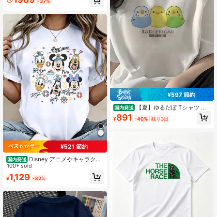
¥
-37%
ネックルーズシルエット ヴィンテー
ジ木目英字ロゴプリント 肌に優しく
通気性に優れ 夏デイリー・カジュア
ルに最適 どんなボトムスにも合わせ
やすい万能 T シャツ
¥597 節約
【夏】ゆるだぼ Tシャツ レ
国内発送
ディース | カジュアル / ロゴ / キャラ
891
¥
-40%
残り3日
トップス
¥521 節約
Disney アニメやキャラクタ
国内発送
ー柄のレディースTシャツ、メンズT
100+ sold
シャツ。この男女兼用のゆったりと
1,129
¥
-32%
したクルーネックTシャツは、春夏の
着用に最適です。普段着やショッピ
ング、パーティーなど、どんなシー
ンにもぴったりです。ギフトとして
も最適です。