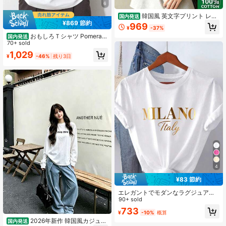
24
6
韓国風 英文字プリント レデ
国内発送
ィース 綿Tシャツ 半袖 クルーネック
¥869 節約
969
¥
-37%
カジュアル 柔らかい肌触り 通気性抜
おもしろＴシャツ Pomerani
群 夏新作 普段着 通勤着 おしゃれデ
国内発送
an ポメラニアン ジャンプ ユニーク
70+ sold
イリーカジュアルトップス
パロディ 面白い 服 ふざけ ウケ狙い
1,029
¥
-46%
残り3日
愛犬家 半袖クルーネックTシャツ 10
0%コットン 部屋着 通勤 通学 メンズ
レディース ユニセックス 国内発送
4
¥83 節約
エレガントでモダンなラグジュアリ
ーデザイン、大胆な輝くゴールドの
90+ sold
大文字「MILANO」とエレガントな
733
¥
-10%
概算
軽めのフォントで書かれた「ITAL
2026年新作 韓国風カジュア
Y」が特徴のミニマリストスタイル女
国内発送