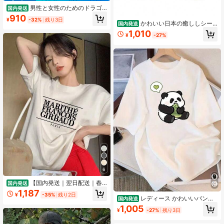
男性と女性のためのドラゴ
国内発送
ンボールZTシャツ,綿100%,ラウンド
910
¥
-32%
残り3日
ネック,半袖,ラージサイズ,Android 1
かわいい日本の癒ししシー
国内発送
8.jpg
リー タヌキ アライグマ犬 ホワイト
1,010
¥
-27%
コットンTシャツ
6
【国内発送｜翌日配送｜春
国内発送
の新作】Y2K レディースTシャツ｜
1,187
¥
-35%
残り2日
春夏のマストハブアイテム！綿10
レディース かわいいパンダ
国内発送
0％！普段使いから様々なシーンで活
と竹プリント Tシャツ - ルーズフィ
1,005
¥
-27%
残り3日
躍。カップルデートにも最適です。
ット ラウンドネック 半袖トップス,
通気性の良いオールシーズン対応カ