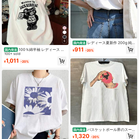
6
レディース夏新作 200g 純
国内発送
綿丸首半袖 T シャツ、美しいプリン
911
100％綿半袖 レディース プ
国内発送
¥
-20%
ト柄、カップルコーデ対応、インナ
リント韓国風トップス 春夏新作 ゆっ
100+ sold
ー・アウター兼用。デザインも着心
たり通気性tシャツ Y2Kトップス 韓
1,011
地も抜群、色落ちしにくく、ゆった
¥
-20%
国風ラウンドネックTシャツ 国内発
りシルエットで万能に使えます。
送
バスケットボール界のスー
国内発送
パースター,デニス・ロッドマンは,ア
1,320
¥
-20%
メリカンスタイルのダイレクトイン