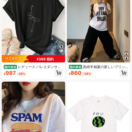
¥389 節約
レディース バレエダンサー
真綿半袖夏の新しいプリン
国内発送
国内発送
ラインアート Tシャツ - ソフトピン
ト上着のおしゃれでゆったりしたtシ
987
860
¥
-28%
¥
-38%
ク ルーズフィット ラウンドネック
ャツ
半袖トップス バレエポーズプリント
インり ミディアムストレッチ 通気性
の良い生地 通常のアパレル・ダンス
練習する・休暇の服装に最