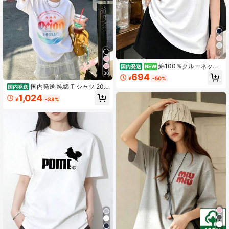
7
綿100％クルーネック
国内発送
NEW
プリント半袖Tシャツ、女性用新作夏
30
694
¥
-50%
服、スタイリッシュなゆったりカジ
国内発送 純綿 T シャツ 202
ュアルトップス
国内発送
6 夏新作 プリント柄 レディース丸首
1,024
¥
-38%
半袖 カジュアルコーデ カップル着用
可