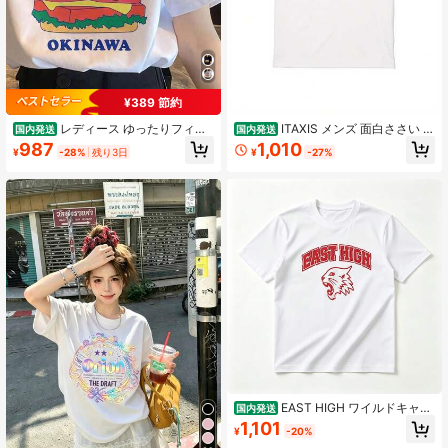
¥389 節約
レディース ゆったりフィッ
ITAXIS メンズ 面白ささい 内
国内発送
国内発送
ト カジュアルTシャツ,SPAM Tシャ
野タロウ スイカ Tシャツ - アニメデ
987
1,010
¥
-28%
残り3日
¥
-27%
ツ スパム OKINAWA OKINAWA BERG
ザイン カジュアル ラウンドネックT
ER 沖縄限定 スパムグッズ ふわちゃ
シャツ,洗う濯機で洗えますいできる,
ん着用 (L),200G 半袖トップス,2026
通常のアパレル・テーマコーデに最
Y2KTシャツ,個性的ななレトロシャ
適,ホワイト,サイズS
ツ,ミニマルベースシャツ,一年中着用
可能なデイリーシャツ,通気性のある
素材で洗濯機対応,レギュラーラウン
ドネック,柔らかいらかな筋肉のタッ
チりのTシャツ,女性への贈呈り物に
最适
EAST HIGH ワイルドキャッ
国内発送
ツ Tシャツ - カレッジ風ロゴ 半袖 綿
1,101
¥
-20%
100% 通気性抜群 柔らか素材 夏服 カ