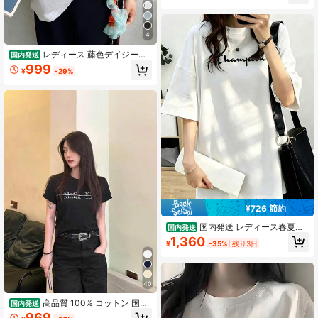
ジェクション製法の半袖シャツを着
用している.このシャツは,小さな襟,
汎用性の高いクルーネック,そして半
4
袖が特徴だ.
レディース 藤色デイジー
国内発送
「」四角ロゴアウトドアプリント T
999
¥
-29%
シャツ 夏用 春夏 おもしろい ゆった
り 半袖 綿 100% トップス 女性用 ス
トリート ップスリーブ通気性汗吸収
剤肌に優しい汎用性のあるし
¥726 節約
国内発送 レディース春夏新
国内発送
作 ユニークデザイン ファッションプ
1,360
¥
-35%
残り3日
リント ラウンドネック カジュアル万
能 ティーンガール風 200g コットン
半袖 T シャツ 着心地抜群
40
高品質 100% コットン 国内
国内発送
発送レディース半袖トップス クルー
969