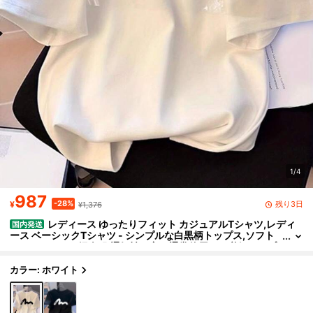
1/4
987
-28%
残り3日
¥
¥1,376
レディース ゆったりフィット カジュアルTシャツ,レディ
国内発送
ース ベーシックTシャツ - シンプルな白黒柄トップス,ソフト
でカジュアルな婦人服,通気性の良い通常使用いの必須トップ
ス,万能なアイテム,ルーズフィット,快适な生地,半袖シャツ,大人用
サイズ,200G 半袖トップス,2026 Y2KTシャツ,個性的ななレトロ
カラー: ホワイト
シャツ,ミニマルベースシャツ,一年中着用可能なデイリーシャツ,通
気性のある素材で洗濯機対応,レギュラーラウンドネック,柔らかい
らかな筋肉のタッチりのTシャツ,女性への贈呈り物に最适