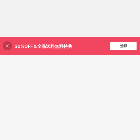
30%OFF＆全品送料無料特典
買い物かごに追加
登録
28% 割引！