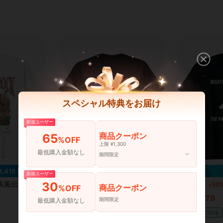
スペシャル特典をお届け
新規ユーザー
商品クーポン
65
%OFF
上限 ¥1,300
最低購入金額なし
期間限定
1,415 節約
¥895 節約
新規ユーザー
30
伝 歴史的火影岩観光アニメTシャツ
ティーンエイジ?ミュータント?ニンジャ?タートルズ シュレッダー TMNT ワールドツアー レトロTシャツ
国内発送
-30%
国内発送
-30
商品クーポン
%OFF
¥2,079
¥2,079
期間限定
最低購入金額なし
QuickShip
QuickShip