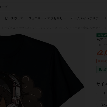
イーズ
 and down arrow keys to navigate search 検索履歴 and 人気ワード. Press Enter to 
ビーチウェア
ジュエリー & アクセサリー
ホーム＆インテリア
メ
 トップス＆ブラウス＆Tシャツ
レディース Tシャツ
アニメと音楽 少女アニメグ
/
/
国内発
系アメ
SKU: s
2,
¥
PR
期間限
送
サイ
S
3X