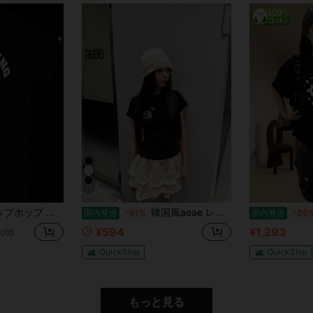
13
メ猿人Tシャツ、クルーネック カートゥーン柄 純綿トップス、ユニセックス ティーンエイジャースタイル (978)
韓国風aeae レディース レギュラーショルダー半袖Tシャツ、夏用クルーネック スリムフィット、アメリカンファッションスタイル、着回し抜群 セクシーカジュアルトップス
国内発送
-61%
国内発送
-20
¥594
¥1,293
old
QuickShip
QuickShip
もっと見る