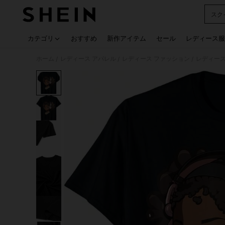
スク
Use up
カテゴリ
おすすめ
新作アイテム
セール
レディース服
ホーム
レディース アパレル
レディース ファッション
レディース
/
/
/