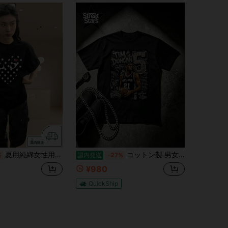
夏用純綿女性用ショートスリーブトップ,韓国風ファッションプリントシャツ.Y2Kスタイルの夏用万能ショートスリーブトップ.女性向け夏服ショートスリーブシャツ.日本国内発送可能で,自由に組み合わせて着用できます.
コットン製 男女兼用半袖Tシャツ ブラック系 バスケットボール選手グラフィックプリント スポーティスタイル カジュアル日常着 スポーツファン向けラウンドネック T シャツ オーバーサイズ T シャツ
%
国内発送
-27%
¥980
QuickShip