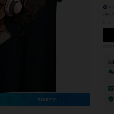
サ
お探し
All サイ
購入で
お
¥895節約