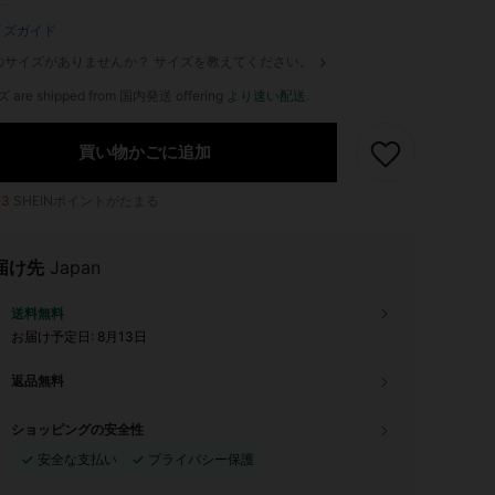
イズガイド
のサイズがありませんか？ サイズを教えてください。
ズ are shipped from 国内発送 offering
より速い配送
.
買い物かごに追加
13
SHEINポイントがたまる
届け先
Japan
送料無料
お届け予定日:
8月13日
返品無料
ショッピングの安全性
安全な支払い
プライバシー保護