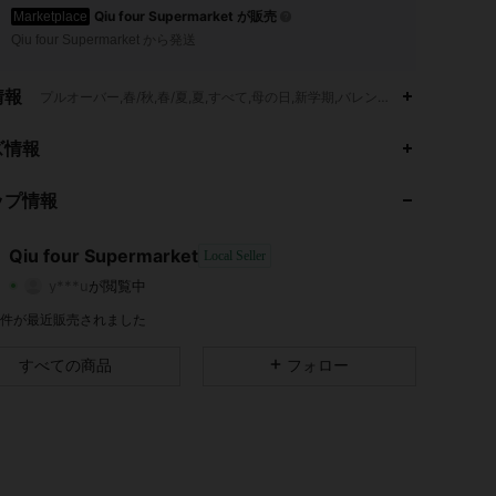
Qiu four Supermarket が販売
Marketplace
Qiu four Supermarket から発送
情報
プルオーバー,春/秋,春/夏,夏,すべて,母の日,新学期,バレンタインデー,卒業式
ズ情報
4.32
2.5K
19
ップ情報
4.32
2.5K
19
4.32
2.5K
19
Qiu four Supermarket
Local Seller
y***u
が閲覧中
4.32
2.5K
19
評価
商品
フォロワー
7K 件が最近販売されました
4.32
2.5K
19
すべての商品
フォロー
4.32
2.5K
19
4.32
2.5K
19