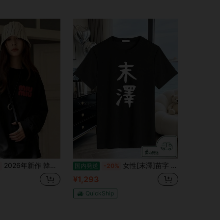
2026年新作 韓国風カジュアル 万能 レディース 長袖・半袖Tシャツ レディースTシャツ
女性[末澤]苗字 名字 名入れ 家族お揃い 女性 面白い 名前 おもしろ 服 ギャグ ネタ ウケ狙いシャツ
%
国内発送
-20%
¥1,293
QuickShip