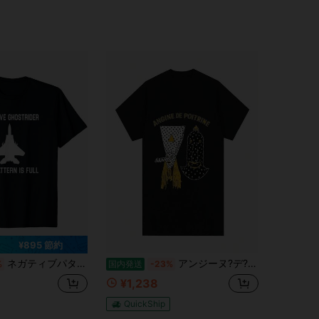
4.32
2.5K
19
4.32
2.5K
19
4.32
2.5K
19
¥895 節約
ネガティブパターン フルゴーストライダーTシャツ
アンジーヌ?デ?ポワルタン Tシャツ ソフトコットン ロックバンド アルバムアート グラフィックプリントTシャツ ストリートウェア レディース メンズ レディース ラウンドネック トップス レディース.jpg
%
国内発送
-23%
¥1,238
QuickShip