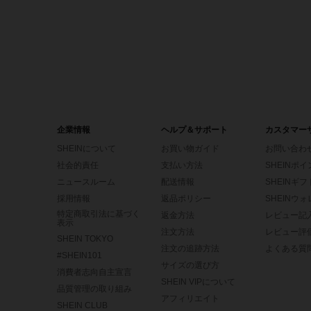
企業情報
ヘルプ＆サポート
カスタマー
SHEINについて
お買い物ガイド
お問い合わ
社会的責任
支払い方法
SHEINポ
ニュースルーム
配送情報
SHEINギ
採用情報
返品ポリシー
SHEINウ
特定商取引法に基づく
返金方法
レビュー記
表示
注文方法
レビュー評
SHEIN TOKYO
注文の追跡方法
よくある質
#SHEIN101
サイズの選び方
消費者志向自主宣言
SHEIN VIPについて
品質管理の取り組み
アフィリエイト
SHEIN CLUB