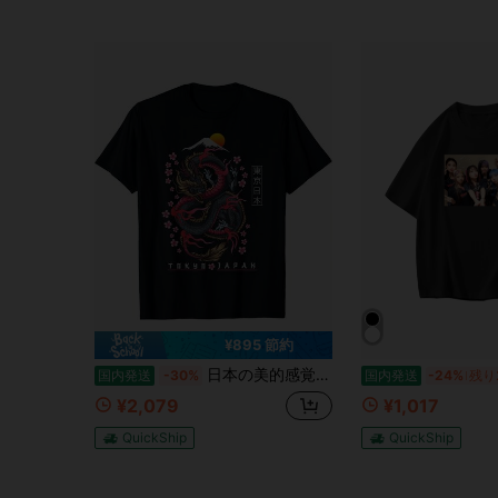
¥895 節約
日本の美的感覚 ドラゴン 東京 日本 マンガ アニメ アジア 80年代 Tシャツ
国内発送
-30%
国内発送
-24%
残り
¥2,079
¥1,017
QuickShip
QuickShip