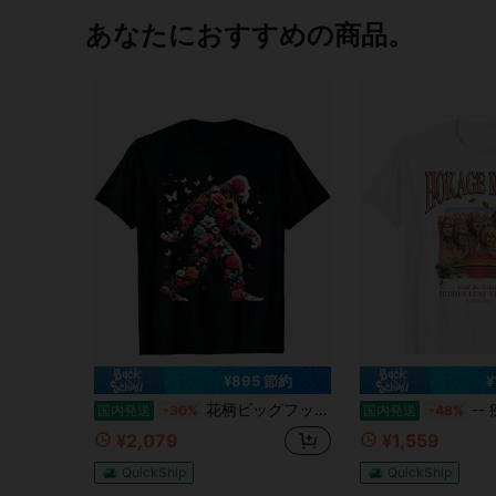
あなたにおすすめの商品。
¥895 節約
¥
花柄ビッグフット - ヴィンテージ風カラフルフラワー サスクワッチ愛好家Tシャツ
-- 疾風
国内発送
-30%
国内発送
-48%
¥2,079
¥1,559
QuickShip
QuickShip