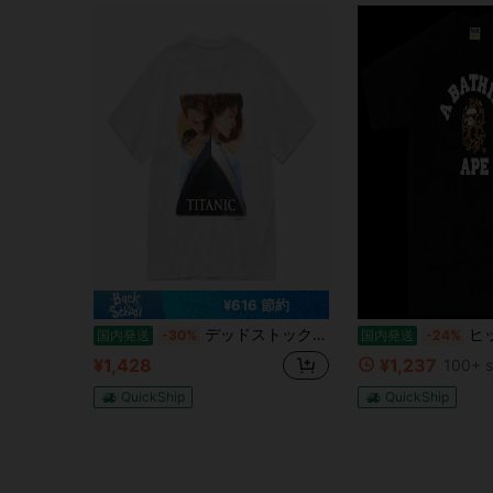
¥616 節約
デッドストック タグ付きs タイタニック tシャツ ホワイト ムービーのサムネイル
ヒップホップ 桜柄プリント 半袖 サ
国内発送
-30%
国内発送
-24%
¥1,428
¥1,237
100+ s
QuickShip
QuickShip