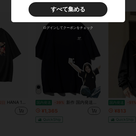
すべて集める
ログインしてクーポンをチェック
HANA 1st 2026 “Born to Bloom”シャツ 記念デザイン 半袖 メンズ レディース ゆったりhana 推し活グッズファン向け コレクション 応援
新作 国内発送｜甘辛スタイルの黒Tシャツ｜ゆるシルエット×カジュアル感が魅力◎ 綿100%｜プリーツスカートと好バランス◎
2日
国内発送
-39%
国内発送
-51
¥1,365
¥813
QuickShip
QuickShip