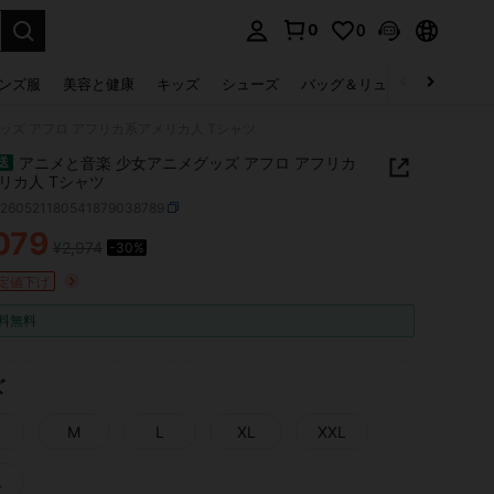
0
0
select.
ンズ服
美容と健康
キッズ
シューズ
バッグ＆リュック
下着＆
ッズ アフロ アフリカ系アメリカ人 Tシャツ
アニメと音楽 少女アニメグッズ アフロ アフリカ
送
リカ人 Tシャツ
z260521180541879038789
079
¥2,974
-30%
ICE AND AVAILABILITY
定値下げ
料無料
ズ
M
L
XL
XXL
L