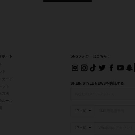
サポート
SNSフォローはこちら：
せ
イント
フトカード
SHEIN STYLE NEWSを購読する
ォレット
入方法
価ルール
問
JP + 81
JP + 81