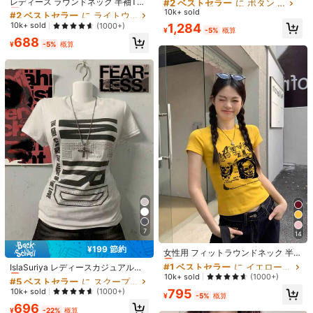
#2 ベストセラー
#2 ベストセラー
に ボタン 女性用Tシャツ
に ボタン 女性用Tシャツ
売り切れ間近！
レディース ラウンドネック 半袖Tシ
ラック エフォートレススタイル
ャツ 夏新作 レタープリント ファッ
#2 ベストセラー
#2 ベストセラー
に ライトウェイト 女性用トップス、ブラウス、Tシャツ
に ライトウェイト 女性用トップス、ブラウス、Tシャツ
10k+ sold
売り切れ間近！
売り切れ間近！
ション カジュアル 万能 ルーズフィ
#2 ベストセラー
に ボタン 女性用Tシャツ
売り切れ間近！
売り切れ間近！
10k+ sold
(1000+)
1,284
ット トップス
¥
-5%
概算
#2 ベストセラー
に ライトウェイト 女性用トップス、ブラウス、Tシャツ
売り切れ間近！
688
¥
-5%
概算
売り切れ間近！
THE HORSE RACE パロディ
国内発送
Tシャツ - ユニークな競馬デザイン、
1,101
¥
-20%
綿100%・通気性抜群、柔らかい肌触
り、夏に最適、競馬ファンへのプレ
6
QuickShip
ゼント、誕生日・記念日・ギフトに
MOREGETS BEAUTY
最適
女性用レースキャミソール、取り外
し可能なパッド付き、かわいい&セク
売り切れ間近！
シーな無地インナー、新学期、冬、
10k+ sold
(1000+)
7
14
クリスマス、春節、カジュアルブラ
#1 ベストセラー
に イエロー ベーシックなカジュアルTシャツ
684
ックサマーに適しています、シック&
¥199 節約
¥
-5%
概算
売り切れ間近！
女性用 フィットラウンドネック 半袖
#5 ベストセラー
に スクープネック 女性用トップス、ブラウス、Tシャツ
エレガント
Tシャツ、夏 アメリカンスパイシー
#1 ベストセラー
#1 ベストセラー
に イエロー ベーシックなカジュアルTシャツ
に イエロー ベーシックなカジュアルTシャツ
売り切れ間近！
IslaSuriya レディースカジュアルス
ヴィンテージスタイル 多用途カジュ
売り切れ間近！
売り切れ間近！
10k+ sold
ローガンプリントラインストーンシ
(1000+)
#5 ベストセラー
#5 ベストセラー
に スクープネック 女性用トップス、ブラウス、Tシャツ
に スクープネック 女性用トップス、ブラウス、Tシャツ
アルトップス イエロー
ョートスリーブTシャツ
#1 ベストセラー
に イエロー ベーシックなカジュアルTシャツ
売り切れ間近！
売り切れ間近！
10k+ sold
(1000+)
795
¥
-5%
概算
売り切れ間近！
#5 ベストセラー
に スクープネック 女性用トップス、ブラウス、Tシャツ
696
¥
-22%
概算