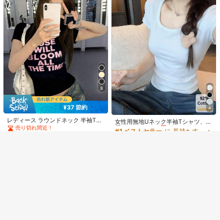
8
MJYY
女性用 ラウンドネック フィッテッド
半袖Tシャツ、アメリカンスタイル、
売り切れ間近！
ホワイト、春夏新作カジュアル ブラ
10k+ sold
(1000+)
ック
#1 ベストセラー
に 刺繍 オフィスブラウス
865
8
¥
-5%
概算
売り切れ間近！
類似した在庫アイテムはこちら
全てを見る
#1 ベストセラー
#1 ベストセラー
に 刺繍 オフィスブラウス
に 刺繍 オフィスブラウス
1個 女性用梅の花刺繍フード付き長
8
袖シャツ、夏用薄手ルーズアウター
売り切れ間近！
売り切れ間近！
申し訳ございませんが、この商品は完売しました。
ウェア、アウトドア日よけ服 ホワイ
#1 ベストセラー
に 刺繍 オフィスブラウス
7.9k+ sold
(1000+)
ト
¥37 節約
4
売り切れ間近！
#1 ベストセラー
に 長持ちする 女性用トップス、ブラウス、Tシャツ
1,390
30%OFF＆全品送料無料特典
完売
¥
-5%
概算
登録
レディース ラウンドネック 半袖Tシ
高リピート率
売り切れ間近！
女性用無地Uネック半袖Tシャツ、夏
ャツ 夏新作 レタープリント アメリ
売り切れ間近！
に活躍するホワイトカジュアルスリ
#1 ベストセラー
#1 ベストセラー
に 長持ちする 女性用トップス、ブラウス、Tシャツ
に 長持ちする 女性用トップス、ブラウス、Tシャツ
カンホットガール風 ファッション カ
ムフィットアンダーシャツ
9.1k+ sold
高リピート率
高リピート率
売り切れ間近！
売り切れ間近！
8.8k+ sold
(1000+)
ジュアル 万能 スリムフィット クロ
665
#1 ベストセラー
に 長持ちする 女性用トップス、ブラウス、Tシャツ
ップド丈トップス
584
¥
-5%
概算
¥
-5%
概算
高リピート率
売り切れ間近！
4