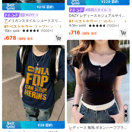
¥228 節約
¥216 節約
#1 ベストセラー
に ゆるい ベーシックなカジュアルTシャツ
#韓国スタイル
#1 ベストセラー
ファブリック 女性用Tシャツ
売り切れ間近！
MJYY
DAZY レディースカジュアルサイド
スリットオーバーサイズTシャツ、
#1 ベストセラー
#1 ベストセラー
に ゆるい ベーシックなカジュアルTシャツ
に ゆるい ベーシックなカジュアルTシャツ
売り切れ間近！
アメリカンスタイル ショートスリー
春夏秋用、長袖レディーストップ
ブ クルーネック フィッテッド Tシャ
#1 ベストセラー
#1 ベストセラー
ファブリック 女性用Tシャツ
ファブリック 女性用Tシャツ
売り切れ間近！
売り切れ間近！
6.5k+ sold
(1000+)
ス、水着用カバーアップ
ツ レディース、春夏、新作ホワイト
#1 ベストセラー
に ゆるい ベーシックなカジュアルTシャツ
売り切れ間近！
売り切れ間近！
10k+ sold
(1000+)
716
カジュアルトップス
¥
-24%
概算
#1 ベストセラー
ファブリック 女性用Tシャツ
売り切れ間近！
678
¥
-24%
概算
売り切れ間近！
9
¥58 節約
6
#1 ベストセラー
に イエロー オフィスデイリートップス
#クラシカルガーリー
#韓国スタイル
高リピート率
売り切れ間近！
夏 韓国風 ラウンドネック フィット
レディース カジュアル プレーン Vネ
カジュアル ドット柄 半袖Tシャツ イ
ック 半袖 Tシャツ、夏 ホワイト
#1 ベストセラー
#1 ベストセラー
に イエロー オフィスデイリートップス
に イエロー オフィスデイリートップス
売り切れ間近！
エロー、エステティック
6.7k+ sold
高リピート率
高リピート率
売り切れ間近！
売り切れ間近！
10k+ sold
(1000+)
#1 ベストセラー
に イエロー オフィスデイリートップス
1,178
1,069
¥
-5%
概算
¥
-5%
概算
8
高リピート率
売り切れ間近！
#2 ベストセラー
に ボタン 女性用Tシャツ
¥38 節約
#2 ベストセラー
に ライトウェイト 女性用トップス、ブラウス、Tシャツ
売り切れ間近！
レディース 無地 ボタンハーフプラケ
ット 半袖 カジュアルTシャツ 夏 ブ