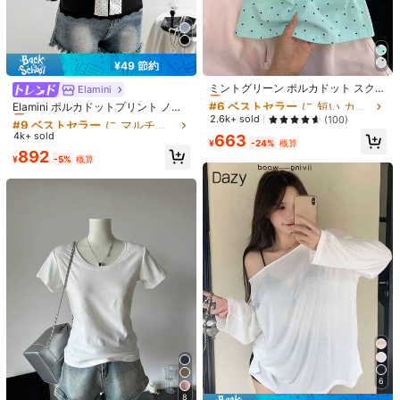
送料無料
500 ポイント 付与遅延
お届け予定日:
8月14日 - 8月17日
返品無料
¥49 節約
#6 ベストセラー
に 短い カジュアルTシャツ
安全な支払い · プライバシー保護
売り切れ間近！
ミントグリーン ポルカドット スクエ
#9 ベストセラー
に マルチカラー 女性用Tシャツ
Elamini
アネック Y2K 半袖トップ、スター&
#6 ベストセラー
#6 ベストセラー
に 短い カジュアルTシャツ
に 短い カジュアルTシャツ
売り切れ間近！
Elamini ポルカドットプリント ノッ
Sold by & Ships from: sdfghjhgfferbgf
レターグラフィック、夏 セクシー ス
売り切れ間近！
売り切れ間近！
2.6k+ sold
トフロント 半袖 カジュアルTシャツ
(100)
#9 ベストセラー
#9 ベストセラー
に マルチカラー 女性用Tシャツ
に マルチカラー 女性用Tシャツ
リムフィット Tシャツ レディース カ
(レディース)
#6 ベストセラー
に 短い カジュアルTシャツ
4k+ sold
売り切れ間近！
売り切れ間近！
663
ジュアル
¥
-24%
概算
売り切れ間近！
製品詳細
#9 ベストセラー
に マルチカラー 女性用Tシャツ
892
¥
-5%
概算
6 フォロワー
4.66
売り切れ間近！
素材:
コットン
6 フォロワー
4.66
組成:
100% コットン
6 フォロワー
4.66
もっと見る
6 フォロワー
4.66
6 フォロワー
4.66
sdfghjhgfferbgf
フォロー
6 フォロワー
4.66
Local Seller
6 フォロワー
4.66
あなたにおすすめの商品
6
おすすめ
アパレルアクセサリー
ジュエリー＆ウォッチ
アンダーウ
8