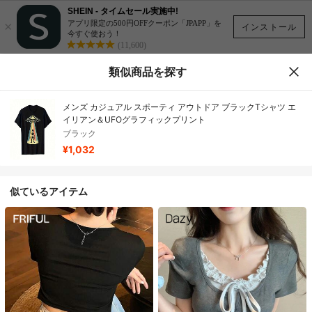
SHEIN - タイムセール実施中!
×
アプリ限定の500円OFFクーポン「JPAPP」を
インストール
今すぐ使おう！
(11,600)
類似商品を探す
メンズ カジュアル スポーティ アウトドア ブラックTシャツ エ
イリアン＆UFOグラフィックプリント
ブラック
¥1,032
似ているアイテム