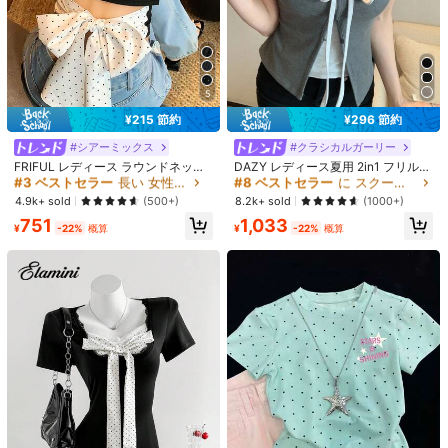
5
1/12
¥215 節約
¥296 節約
1,032
-23%
残り3日
¥
¥1,348
#3 ベストセラー
長い 女性用Tシャツ
#8 ベストセラー
に スクープネック 女性用トップス、ブラウス、Tシャツ
#シアーミックス
#クラシカルガーリー
売り切れ間近！
売り切れ間近！
FRIFUL レディース ラウンドネック
DAZY レディース夏用 2in1 フリル
メンズ カジュアル スポーティ アウトドア ブラックTシャツ エイリ
バックポルカドット柄 ファブリック
ちょう結び 半袖Tシャツ
#3 ベストセラー
#3 ベストセラー
長い 女性用Tシャツ
長い 女性用Tシャツ
#8 ベストセラー
#8 ベストセラー
に スクープネック 女性用トップス、ブラウス、Tシャツ
に スクープネック 女性用トップス、ブラウス、Tシャツ
アン＆UFOグラフィックプリント
切り替え リボンストラップ装飾 透か
売り切れ間近！
売り切れ間近！
売り切れ間近！
売り切れ間近！
4.9k+ sold
8.2k+ sold
(500+)
(1000+)
しデザイン セクシー スウィート Tシ
#3 ベストセラー
長い 女性用Tシャツ
#8 ベストセラー
に スクープネック 女性用トップス、ブラウス、Tシャツ
751
1,033
ャツ
¥
-22%
概算
¥
-22%
概算
サイズ
売り切れ間近！
売り切れ間近！
XS
S
M
L
XL
XXL
XXXL
サイズガイド
お探しのサイズがありませんか？ 教えてください
お届け先
Japan