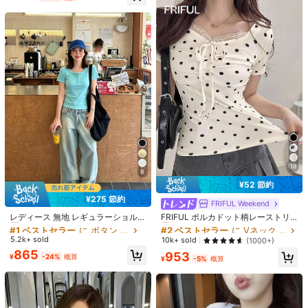
売り切れ間近！
7
¥142 節約
200g純綿tシャツ2026年夏
国内発送
レディース新品半袖純綿少女柄プリ
1.1k+ sold
(500+)
ント半袖丸首カップルが着る丸首レ
333
ディーストップス
¥
-30%
最終日
QuickShip
15
2025年春夏新作 オフィス制服 レデ
18
ィース ブルー 半袖ブラウス、ビジネ
#1 ベストセラー
に プロ 女性用ビジネスブラウス
8
ス プロフェッショナル アパレル
¥52 節約
500+ sold
(1000+)
¥275 節約
1,288
#1 ベストセラー
に ボタン 女性用Tシャツ
#2 ベストセラー
に Vネック 女性用トップス、ブラウス、Tシャツ
FRIFUL Weekend
¥
-5%
概算
売り切れ間近！
売り切れ間近！
レディース 無地 レギュラーショルダ
FRIFUL ポルカドット柄レーストリ
ー 半袖Tシャツ ラウンドネック スリ
ム付き タイフロントTシャツ、夏用
#1 ベストセラー
#1 ベストセラー
に ボタン 女性用Tシャツ
に ボタン 女性用Tシャツ
#2 ベストセラー
#2 ベストセラー
に Vネック 女性用トップス、ブラウス、Tシャツ
に Vネック 女性用トップス、ブラウス、Tシャツ
ムフィット 美シルエット 伸縮性 軽
グラフィックTシャツ(レディース)
5.2k+ sold
売り切れ間近！
売り切れ間近！
売り切れ間近！
売り切れ間近！
10k+ sold
(1000+)
量 通気性 快適素材 夏用 万能 オール
#1 ベストセラー
に ボタン 女性用Tシャツ
#2 ベストセラー
に Vネック 女性用トップス、ブラウス、Tシャツ
865
953
マッチ トップス
¥
-24%
概算
¥
-5%
概算
売り切れ間近！
売り切れ間近！