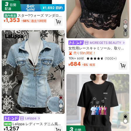
¥1,692 節約
スター?ウォーズ マンダロリ
国内発送
1,353
アンとチャイルドパイロットとコパ
¥
-56%
過去10時間
イロット。 Tシャツ.
6
MOREGETS BEAUTY
女性用レースキャミソール、取り外
し可能なパッド付き、かわいい&セク
売り切れ間近！
シーな無地インナー、新学期、冬、
10k+ sold
(1000+)
クリスマス、春節、カジュアルブラ
684
ックサマーに適しています、シック&
¥
-5%
概算
エレガント
6
Lalippa
Lalippa レディース デニム風プ
NEW
1,257
リント 半袖 カジュアルTシャツ
¥