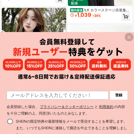
!LK カラーステージ衣装集合
国内発送
1,039
写真 全員サイン+グループロゴ 記念
¥
-24%
デザイン 半袖 レディース ゆったり
白黒 2 カラー展開 推し活グッズファ
ン向け コレクション
8
THE HORSE RACE パロディ
国内発送
登録
レディース半袖Tシャツ 胸
1,101
Tシャツ - ユニークな競馬デザイン、
国内発送
¥
-20%
元niko and..ロゴプリント ゆったり
100+ sold
綿100%・通気性抜群、柔らかい肌触
ルーズシルエット ナチュラルカジュ
521
り、夏に最適、競馬ファンへのプレ
会員登録した場合、
プライバシー＆クッキーポリシー
と
利用規約
の内容
¥
-62%
アル夏トップス
ゼント、誕生日・記念日・ギフトに
を十分ご理解の上、同意頂いたものとみなします。
最適
SHEINの限定特典や最新情報をメールで受信することを希望します。
また、いつでもSHEINに連絡して購読を中止できることを理解しまし
買い物かごに追加
30% 割引！