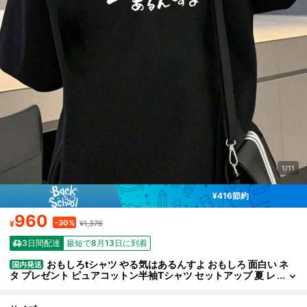
1/11
¥416節約
960
-30%
¥
¥1,376
3日間配達
最短で8月13日に到着
おもしろtシャツ やる気はあるんすよ おもしろ 面白い ネ
国内発送
タ プレゼント ピュアコットン半袖Tシャツ セットアップ 夏 レ
ディース（バックプリント）