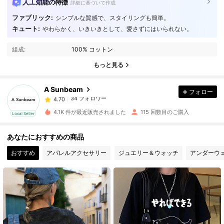
人工知能の特徴
詳細に基づいて作成
ファブリック:
シンプルな質感で、スタイリングも簡単。
キュート:
やわらかく、いきいきとして、愛さずにはいられない。
34 フォロワー
4.70
組成:
100% コットン
34 フォロワー
4.70
もっと見る
A Sunbeam
フォロー
34 フォロワー
4.70
n***2
は
1日前
に購入しました
4.1K 件が最近販売されました
115 回数目のご購入
Local Seller
34 フォロワー
4.70
あなたにおすすめの商品
おすすめ
アパレルアクセサリー
ジュエリー＆ウォッチ
アンダーウ
34 フォロワー
4.70
34 フォロワー
4.70
34 フォロワー
4.70