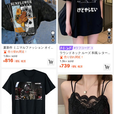
34 フォロワー
4.70
34 フォロワー
4.70
4
34 フォロワー
4.70
夏新作 ミニマルファッション オイル
#ラフコーデ
ペイント ひまわり花柄プリント カジ
売り切れ間近！
ラウンドネック ルーズ 和風 レター
ュアル ラウンドネック タイダイ 半
1.6k+ sold
プリント 可愛い猫 半袖Tシャツ、春
売り切れ間近！
袖Tシャツ 多用途 レディーストップ
34 フォロワー
816
4.70
夏カジュアル ブラック
1.3k+ sold
¥
-5%
概算
ス ブラック
739
¥
-5%
概算