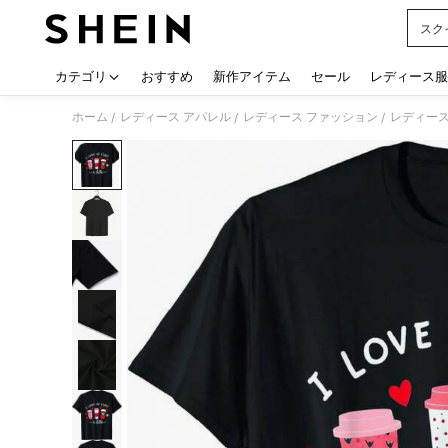
スク
Use up
カテゴリ
おすすめ
新作アイテム
セール
レディース服
ホーム
レディース アパレル
レディース ファッション
レディース
/
/
/