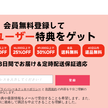
アプリ
購読
登録
登録する
プライバシー＆クッキーポリシー
と
利用規約
の内容を十分ご理解の
みなします。
購読
定特典や最新情報をメールで受信することを希望します。また、
INに連絡して購読を中止できることを理解しました。
用規約
」および「
プライバシーポリシー
」への同意が必要です。内容を