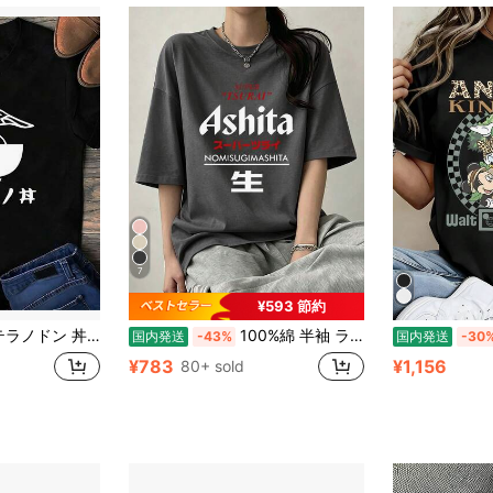
7
¥593 節約
シャツ おもしろシャツ 面白いシャツ おもしろ メンズ 半袖 プレゼント パロディ
100%綿 半袖 ラウンドネック Tシャツ 夏服 レディース おもしろプリント ゆったり カジュアル トップス
国内発送
-43%
国内発送
-30
¥783
¥1,156
80+ sold