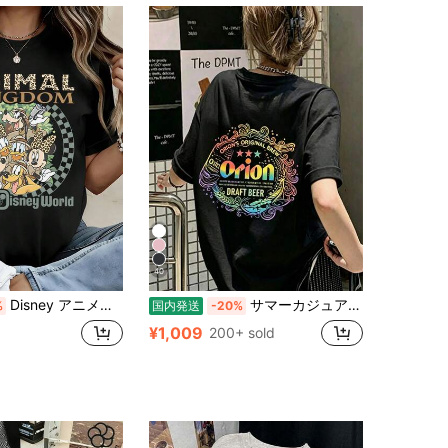
40
Disney アニメやキャラクター柄のレディースTシャツ、メンズTシャツ。この男女兼用のゆったりとしたクルーネックTシャツは、春夏の着用に最適です。普段着やショッピング、パーティーなど、どんなシーンにもぴったりです。ギフトとしても最適です。
サマーカジュアルレタープリントのオーバーサイズTシャツ、クルーネック半袖、女性用のゆったりとしたストリートウェアトップス
%
国内発送
-20%
¥1,009
200+ sold