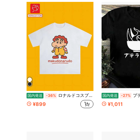
ロナルドコスプレ T シャツ――おもしろファストフードプリント半袖 T シャツ ユニセックス 夏用 純綿 アメリカンレトロ ノスタルジック トップス ゆったりカジュアル カップルコーデ パロディ クリエイティブ
プテラノドン 丼 恐竜
国内発送
-36%
国内発送
-27%
¥899
¥1,011