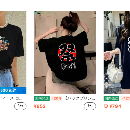
7
¥500 節約
ック カジュアル キュート Tシャツ カートゥーン グラフィック プリント入り レギュラーフィット 普段使いに最適
【バックプリント・背中側】祭 まつり（筆文字）日の丸 お祭り 衣装 体育祭 文化祭 イベント 面白い デザイン Tシャツ
国内発送
-20%
国内発送
-42
¥852
¥794