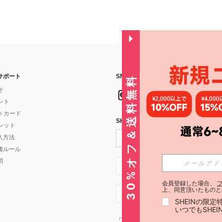
サポート
SNSフォローはこちら：
30%オフ＆送料無料
せ
イント
フトカード
SHEIN STYLE NEWSを購読する
ォレット
入方法
価ルール
問
JP + 81
会員登録した場合、
上、同意頂いたものと
JP + 81
SHEINの限
いつでもSHE
「SHEIN STYLE NEWSの購読には「
利