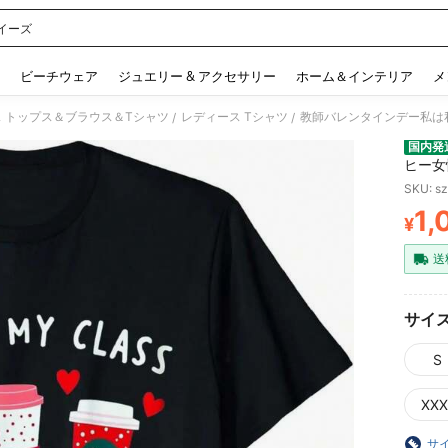
イーズ
 and down arrow keys to navigate search 検索履歴 and 人気ワード. Press Enter to 
ビーチウェア
ジュエリー & アクセサリー
ホーム＆インテリア
メ
 トップス＆ブラウス＆Tシャツ
レディース Tシャツ
/
/
国内発
ヒー女
な Ca
SKU: s
1,
¥
PR
送
サイ
S
XXX
サ