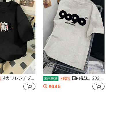
4犬 フレンチブルドッグ グラフィックプリント Tシャツ 半袖 クルーネック カジュアルトップ 夏と春のレディース服 レディース＆メンズ デイリーカジュアルウェアに最適 半袖Tシャツ 超快適
国内発送。2026年春夏新作：200g 100%コットン レディース 半袖Tシャツ、ユニセックス ゆったり クルーネック、韓国風カジュアルトップス。
%
国内発送
-53%
¥645