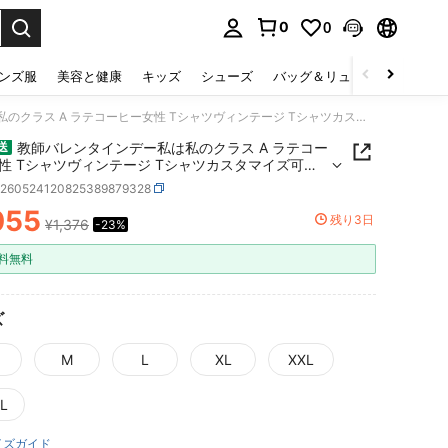
0
0
select.
ンズ服
美容と健康
キッズ
シューズ
バッグ＆リュック
下着＆
教師バレンタインデー私は私のクラス A ラテコーヒー女性 Tシャツヴィンテージ Tシャツカスタマイズ可能な Camisas ストリート
教師バレンタインデー私は私のクラス A ラテコー
送
性 Tシャツヴィンテージ Tシャツカスタマイズ可能
misas ストリート
z260524120825389879328
055
残り3日
¥1,376
-23%
ICE AND AVAILABILITY
料無料
ズ
M
L
XL
XXL
L
イズガイド