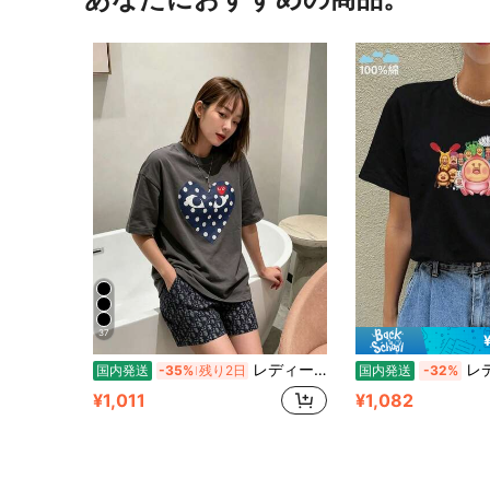
37
レディース 綿素材 プリント柄 半袖 T シャツ クルーネック カジュアル 柔らか肌触り 通気性良好 夏新作 普段着 通勤着 おしゃれデイリーカジュアルトップス
レディース コットン 半袖 ラウンドネ
国内発送
-35%
残り2日
国内発送
-32%
¥1,011
¥1,082