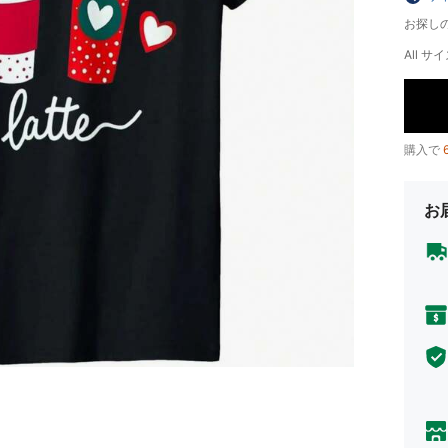
お探し
All サイ
購入で
お