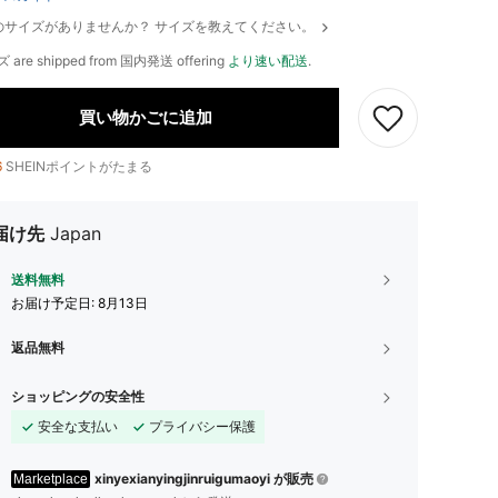
のサイズがありませんか？ サイズを教えてください。
ズ are shipped from 国内発送 offering
より速い配送
.
買い物かごに追加
6
SHEINポイントがたまる
届け先
Japan
送料無料
お届け予定日:
8月13日
返品無料
ショッピングの安全性
安全な支払い
プライバシー保護
xinyexianyingjinruigumaoyi が販売
Marketplace