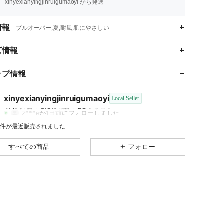
xinyexianyingjinruigumaoyi から発送
情報
プルオーバー,夏,耐風,肌にやさしい
4.47
3.9K
23
ズ情報
4.47
3.9K
23
ップ情報
4.47
3.9K
23
4.47
3.9K
23
xinyexianyingjinruigumaoyi
Local Seller
4.47
3.9K
23
評価
商品
フォロワー
z***e
が
1日前
にフォローしました
4.47
3.9K
23
1K 件が最近販売されました
4.47
3.9K
23
すべての商品
フォロー
4.47
3.9K
23
4.47
3.9K
23
4.47
3.9K
23