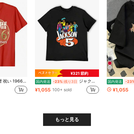
6
¥321 節約
Tシャツ - 1966生まれの節目をわかりやすく伝える、祝還暦と60th Anniversaryを組み合わせた記念デザイン。食事会、家族写真、旅行、誕生日祝いなどの特別な一日に合わせやすい落ち着いた雰囲気です。 大きく見やすい1966を中心に、還暦祝いの意味がひと目で伝わる構成。父 母 祖父 祖母 夫 妻への贈り物や、家族で還暦を祝うシーンの記念アイテムとしても選びやすい一枚です。
ジャクソン5-用レトロヴィンテージ漫画Tシャツ,1970sユーズド加工グラフィック,カワイイ服,スウェットシャツ,スウェットシャツ
国内発送
-23%
残り3日
国内発送
-23
¥1,055
¥1,055
100+ sold
もっと見る