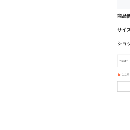
商品
サイ
ショ
1.