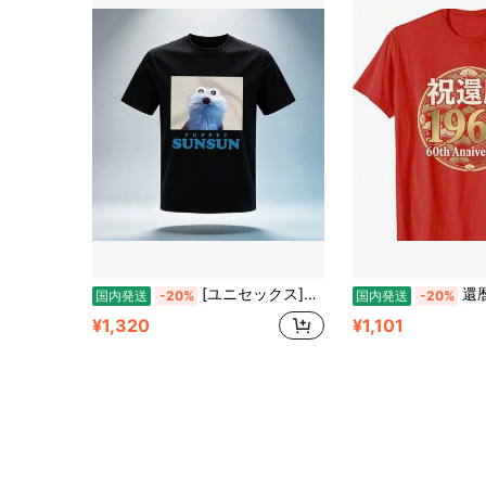
[ユニセックス]スンスンのかお 夏服 メンズ 半袖シャツ 綿 丸首 通気性 薄い 快適 レディース-SHIRT
還暦 祝い 1966 60th Anniversary 祝還暦 記念 デザイン 家族 お祝い プレゼント向け 
国内発送
-20%
国内発送
-20%
¥1,320
¥1,101