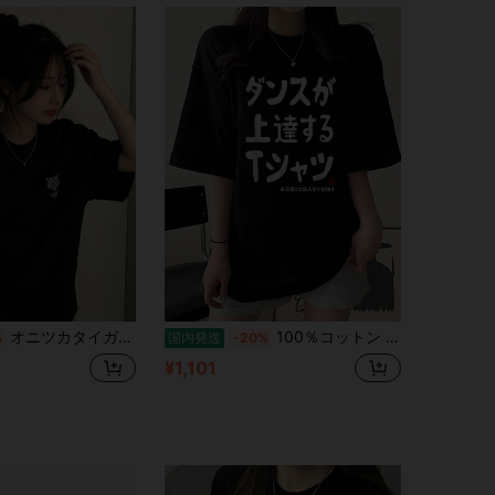
オニツカタイガー 花柄 トラ T シャツ レディース 半袖 綿 ホワイト オーバーサイズ カジュアル おしゃれ
100％コットン ユニセックス ダンスが上達する ダンス部 ダンス好き ダンサー ヒップホップ 願掛け ゲン担ぎ Tシャツ ユニセックスプリントTシャツ
%
国内発送
-20%
¥1,101