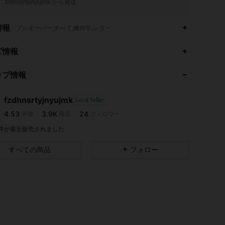
fzdhnsrtyjnyujmk から発送
情報
プルオーバー,すべて,幾何学,レター
ズ情報
4.53
3.9K
24
4.53
3.9K
24
ップ情報
4.53
3.9K
24
4.53
3.9K
24
fzdhnsrtyjnyujmk
Local Seller
4.53
3.9K
24
評価
商品
フォロワー
k***a
が
1日前
にフォローしました
4.53
3.9K
24
0 件が最近販売されました
4.53
3.9K
24
すべての商品
フォロー
4.53
3.9K
24
4.53
3.9K
24