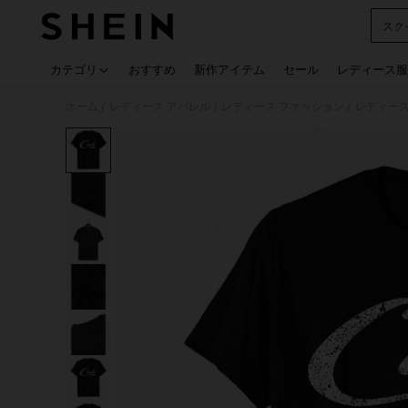
スク
Use up
カテゴリ
おすすめ
新作アイテム
セール
レディース服
ホーム
レディース アパレル
レディース ファッション
レディース
/
/
/