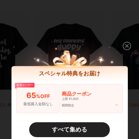
スペシャル特典をお届け
新規ユーザー
商品クーポン
65
%OFF
上限 ¥1,600
最低購入金額なし
今日は頭が痛いので、ダムな皮肉のTシャツを着ています
アンクル妊娠発表シャツアンクル飲酒仲間 T シャツ
2日
国内発送
-23%
残り2日
国内発送
-23
期間限定
¥1,055
¥1,055
すべて集める