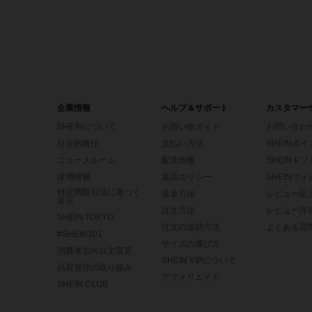
企業情報
ヘルプ＆サポート
カスタマー
SHEINについて
お買い物ガイド
お問い合わ
社会的責任
支払い方法
SHEINポ
ニュースルーム
配送情報
SHEINギ
採用情報
返品ポリシー
SHEINウ
特定商取引法に基づく
返金方法
レビュー記
表示
注文方法
レビュー評
SHEIN TOKYO
注文の追跡方法
よくある質
#SHEIN101
サイズの選び方
消費者志向自主宣言
SHEIN VIPについて
品質管理の取り組み
アフィリエイト
SHEIN CLUB