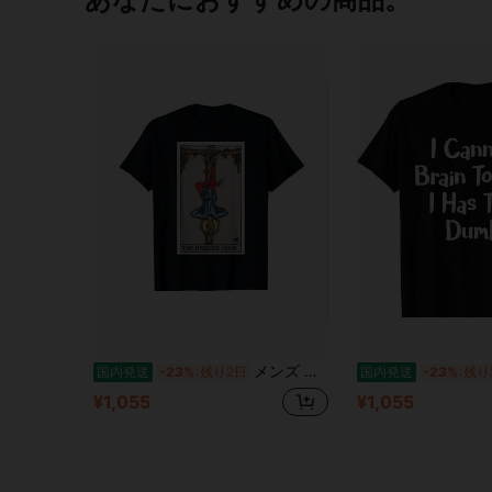
メンズ クイックドライ コットンTシャツ - 男性用タロットカードデザイン「The Hanged」
国内発送
-23%
残り2日
国内発送
-23%
残り
¥1,055
¥1,055