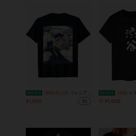
ミレニアムファルコン 宇宙波 ポスター Tシャツ
レディースシャツ渋谷 名字 
国内発送
-23%
残り2日
国内発送
-23%
¥1,055
¥1,056