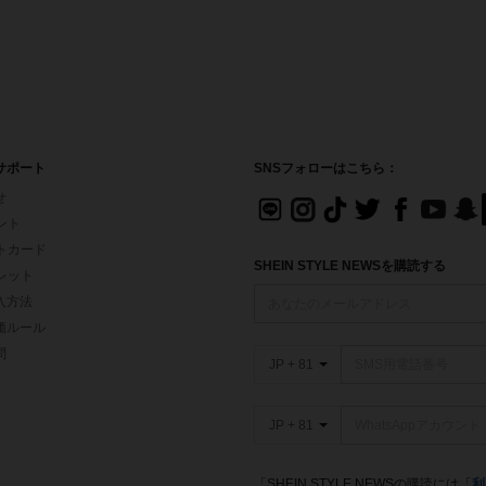
サポート
SNSフォローはこちら：
せ
イント
フトカード
SHEIN STYLE NEWSを購読する
ォレット
入方法
価ルール
問
JP + 81
JP + 81
「SHEIN STYLE NEWSの購読には「
利