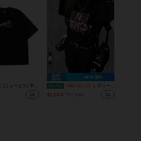
23
¥616 節約
[ニューエラ] 半袖Tシャツ コラボ SS OS CT TEE DORAEMON GRAFFITI.
レディース 綿素材 プリント柄 半袖 T シャツ クルーネック カジュアル 柔らか肌触り 通気性良好 夏新作 普段着 通勤着 おしゃれデイリーカジュアルトップス
%
国内発送
-38%
残り2日
¥1,024
70+ sold