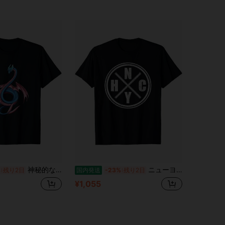
神秘的な蛇 - アンフィテール Tシャツ
ニューヨーク ハードコア NYHC ミュージック クール ヴィンテージ T シャツ
%
残り2日
国内発送
-23%
残り2日
¥1,055