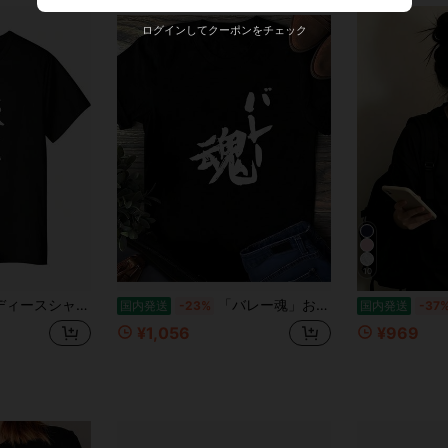
ログインしてクーポンをチェック
10
名前入り 面白シャツ おもしろ 家族 お揃い ギャグ ネタ ウケ狙い 贈り物 メンズ 面白いシャツ
「バレー魂」おもしろ 筆文字 服 面白い文字入りシャツ
国内発送
-23%
国内発送
-37
¥1,056
¥969