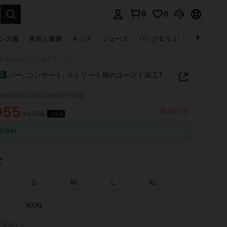
0
0
select.
ンズ服
美容と健康
キッズ
シューズ
バッグ＆リュック
下着＆
ート用のユーズド加工Tシャツ
バー, コンサート, ストリート用のユーズド加工T
送
z260523003312165167739
055
残り2日
¥1,376
-23%
ICE AND AVAILABILITY
料無料
ズ
S
M
L
XL
L
XXXL
イズガイド