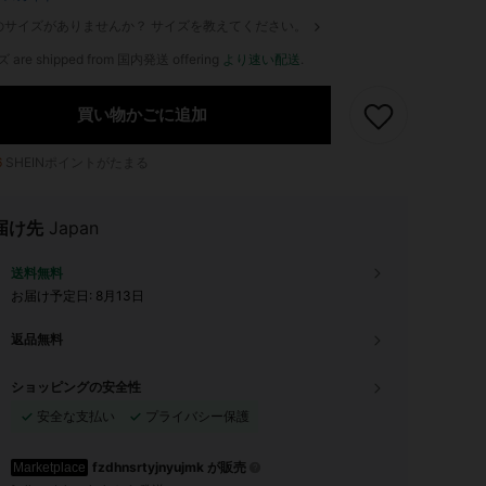
のサイズがありませんか？ サイズを教えてください。
ズ are shipped from 国内発送 offering
より速い配送
.
買い物かごに追加
6
SHEINポイントがたまる
届け先
Japan
送料無料
お届け予定日:
8月13日
返品無料
ショッピングの安全性
安全な支払い
プライバシー保護
fzdhnsrtyjnyujmk が販売
Marketplace