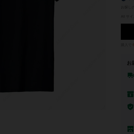
お探し
All サイ
購入で
お