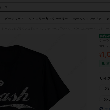
イーズ
 and down arrow keys to navigate search 検索履歴 and 人気ワード. Press Enter to 
ビーチウェア
ジュエリー & アクセサリー
ホーム＆インテリア
メ
 トップス＆ブラウス＆Tシャツ
レディース Tシャツ
バー, コンサート, ストリ
/
/
国内発
シャツ
SKU: s
1,
¥
PR
送
サイ
XS
XX
サ