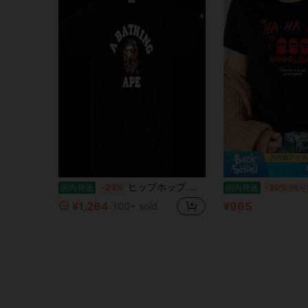
ヒップホップ 桜柄プリント 半袖 サメ猿人Tシャツ、クルーネック カートゥーン柄 純綿トップス、ユニセックス ティーンエイジャースタイル (978)
国内発送
-23%
国内発送
-30%
残り
¥1,264
¥965
100+ sold