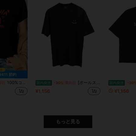
¥411 節約
100%コットン製の女性用ショート丈Tシャツ。バララファ帽の柄がプリントされており、ゆったりとしたシルエット。ファッショナブルなレディースウェア、春夏向け。
[ポールスミス] Tシャツ メンズ Happy 半袖 242524 965XE [並行輸入品].
2日
国内発送
-30%
最終日
国内発送
-30
¥1,156
¥1,156
もっと見る