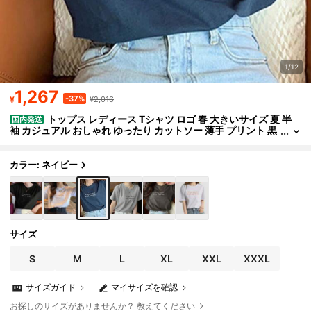
1/12
1,267
-37%
¥
¥2,016
トップス レディース Tシャツ ロゴ 春 大きいサイズ 夏 半
国内発送
袖 カジュアル おしゃれ ゆったり カットソー 薄手 プリント 黒
白 爆買
カラー: ネイビー
サイズ
S
M
L
XL
XXL
XXXL
サイズガイド
マイサイズを確認
お探しのサイズがありませんか？ 教えてください