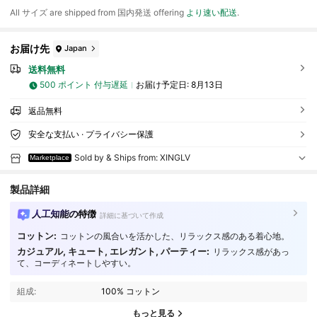
All サイズ are shipped from 国内発送 offering
より速い配送
.
お届け先
Japan
送料無料
500 ポイント 付与遅延
お届け予定日:
8月13日
返品無料
安全な支払い · プライバシー保護
Sold by & Ships from: XINGLV
Marketplace
製品詳細
人工知能の特徴
詳細に基づいて作成
コットン:
コットンの風合いを活かした、リラックス感のある着心地。
カジュアル, キュート, エレガント, パーティー:
リラックス感があっ
7 フォロワー
3.66
て、コーディネートしやすい。
7 フォロワー
3.66
組成:
100% コットン
もっと見る