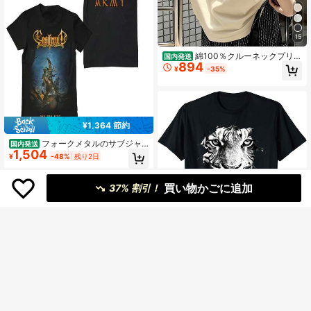
15
綿100％クルーネックプリン
国内発送
894
ト半袖Tシャツ、女性用新作夏服、ス
¥
-35%
タイリッシュなゆったりカジュアル
トップス
¥1,364 節約
フォークメタルのサブジャ
国内発送
1,504
ンルであるエンシフェルムは、ダー
¥
-48%
残り2日
クで美しいスタイルが特徴で、女性
らしい服装とそうでない服装の両方
を含む、素朴な綿の衣装を身に着け
買い物かごに追加
37% 割引！
た女性が登場する。
tiger face inside wild cat ey
国内発送
1,055
es tigers print feline effect Tシャツ
¥
-23%
残り2日