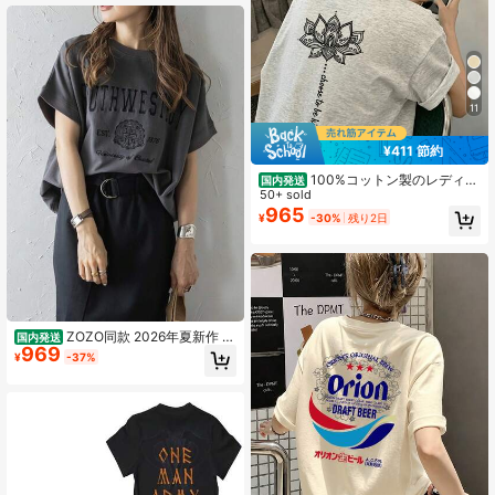
しゃつ オフィスカジュアル おしゃれ
旅行用ブラック半袖トップス
11
¥411 節約
100%コットン製のレディー
国内発送
スショート丈Tシャツ。前後身頃に短
50+ sold
い袖が付いています。優しい蓮の花
965
¥
-30%
残り2日
柄のファッショナブルなプリントが
特徴です。レディース春夏のプリン
トTシャツ、おしゃれなアイテムで
す。
ZOZO同款 2026年夏新作 韓
国内発送
969
国風プレミアム・アップグレード版
¥
-37%
レディース 綿100% プリント柄 半袖
Tシャツ クルーネック カジュアル 柔
らかい肌触り 通気性抜群 夏新作 普
段着 通勤着 おしゃれデイリーカジュ
アルトップス