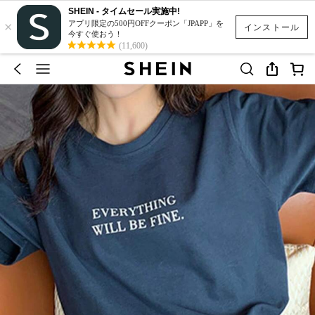
SHEIN - タイムセール実施中!
×
アプリ限定の500円OFFクーポン「JPAPP」を
インストール
今すぐ使おう！
(11,600)