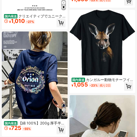
¥
-23%
残り2日
クリエイティブでユニーク
国内発送
1,010
な楽しい柄のラウンドネック半袖シ
¥
-27%
ャツ,純綿ファッショントップ,通常使
用いのカジュアルなホームTシャツ,
アウターや重いね著に最适
カンガルー動物モチーフイ
国内発送
1,055
ラスト カンガルー。 Tシャツ
¥
-23%
残り2日
【綿 100%】200g 厚手半袖
国内発送
725
t シャツレディース 夏服 y2k レイン
¥
-55%
ボーオリオンビール紋章バックプリ
ントトップス オーバーサイズてぃー