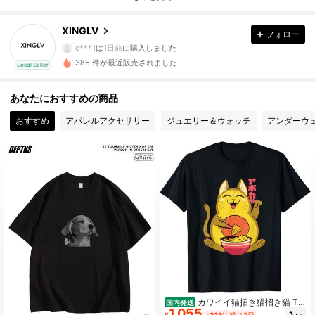
7 フォロワー
3.66
XINGLV
フォロー
7 フォロワー
3.66
c***1
は
1日前
に購入しました
386 件が最近販売されました
Local Seller
7 フォロワー
3.66
あなたにおすすめの商品
7 フォロワー
3.66
おすすめ
アパレルアクセサリー
ジュエリー＆ウォッチ
アンダーウ
7 フォロワー
3.66
7 フォロワー
3.66
7 フォロワー
3.66
7 フォロワー
3.66
7 フォロワー
3.66
カワイイ猫招き猫招き猫 T
国内発送
1,055
シャツ