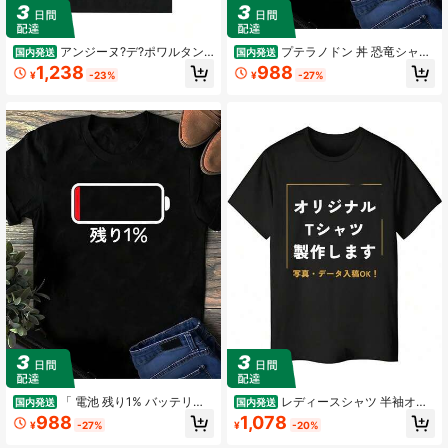
アンジーヌ?デ?ポワルタン
プテラノドン 丼 恐竜シャツ
国内発送
国内発送
Tシャツ ソフトコットン ロックバン
おもしろシャツ 面白いシャツ おもし
1,238
988
¥
-23%
¥
-27%
ド アルバムアート グラフィックプリ
ろ メンズ 半袖 プレゼント パロディ
ントTシャツ ストリートウェア レデ
ィース メンズ レディース ラウンド
ネック トップス レディース.jpg
「 電池 残り1% バッテリー
レディースシャツ 半袖オリ
国内発送
国内発送
電池切れ」おもしろ 筆文字!服の背面
ジナル製作 オーダーメイドシャツ 写
988
1,078
¥
-27%
¥
-20%
に面白い文字入りシャツ
真 プリント 印刷 名入れ 制服 ユニフ
ォーム シャツ データ入稿 ロン半袖