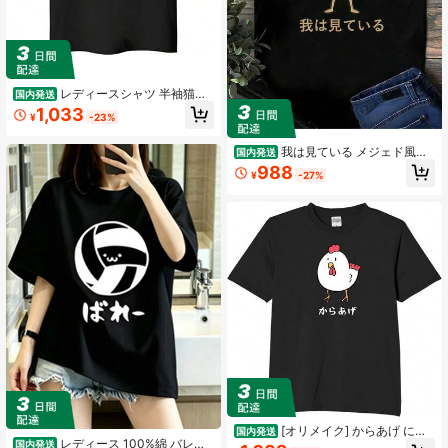
レディースシャツ 半袖猫ギ
国内発送
ター 猫シャツ おもしろ 可愛い ネコ
1,033
¥
-23%
猫シャツ メンズ レディースシャツ
半袖 ネコ 猫柄 黒 白 可愛い服 誕生日
プレゼント 彼女 猫好き
我は見ている メジェド風お
国内発送
もしろキャラシャツ
988
¥
-27%
[オリメイク] からあげ にわ
国内発送
レディース 100%綿 バレー
とりイラスト tシャツ おもしろtシャ
国内発送