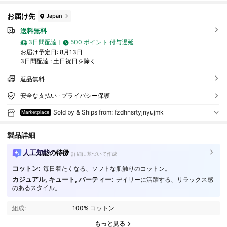
お届け先
Japan
送料無料
3日間配達
500 ポイント 付与遅延
お届け予定日:
8月13日
3日間配達 : 土日祝日を除く
返品無料
安全な支払い · プライバシー保護
Sold by & Ships from: fzdhnsrtyjnyujmk
Marketplace
製品詳細
人工知能の特徴
詳細に基づいて作成
コットン:
毎日着たくなる、ソフトな肌触りのコットン。
カジュアル, キュート, パーティー:
デイリーに活躍する、リラックス感
24 フォロワー
4.53
のあるスタイル。
24 フォロワー
4.53
組成:
100% コットン
24 フォロワー
4.53
もっと見る