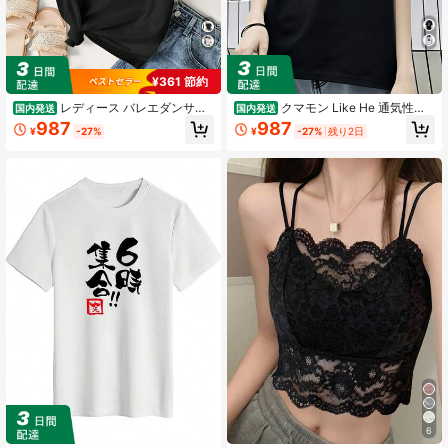
¥361 節約
レディース バレエダンサー
クマモン Like He 通気性抜
国内発送
国内発送
ラインアート Tシャツ - ソフトピン
群 100%フロントプリント Tシャツ
987
987
¥
-27%
¥
-27%
残り2日
ク ルーズフィット ラウンドネック
男女兼用 夏のDINGFANアイテム 1枚
半袖トップス バレエポーズプリント
インり ミディアムストレッチ 通気性
の良い生地 通常のアパレル・ダンス
練習する・休暇の服装に最
6