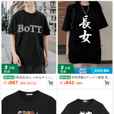
半袖
¥406 節約
[商品名]おしゃれなチェッカ
女性用夏ルTシャツ家族 長
国内発送
国内発送
ーパターン Tシャツ チェック柄 リラ
女 Tシャツ
987
942
¥
-27%
残り2日
¥
-30%
ックスフィット カジュアル ストリー
トウェア メンズ 91