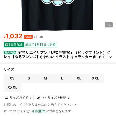
1/12
1,032
-23%
¥
¥1,348
3日間配達
最短で8月13日に到着
宇宙人 エイリアン『UFO 宇宙船』（ビッグプリント）グ
国内発送
レイ【ゆるフレンズ】かわいい イラスト キャラクター 面白い
Tシャツ
サイズ
XS
S
M
L
XL
XXL
XXXL
サイズガイド
マイサイズを確認
お探しのサイズがありませんか？ 教えてください
すべての サイズ は
3日間配達
の対象となります