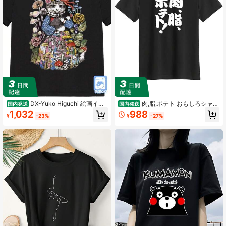
DX-Yuko Higuchi 絵画イラ
肉,脂,ポテト おもしろシャツ
国内発送
国内発送
スト ゆこひぐち 通気性コットン Tシ
面白 半袖シャツ ()レディースシャツ
1,032
988
¥
-23%
¥
-27%
ャツ ソフトで快適 クルーネックTシ
ャツ オールシーズン対応 洗濯機可
和風プリント Boris Department Stor
e