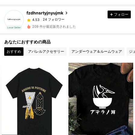
24 フォロワー
4.53
24 フォロワー
4.53
fzdhnsrtyjnyujmk
フォロー
24 フォロワー
4.53
m***9
が
1日前
にフォローしました
209 件が最近販売されました
Local Seller
24 フォロワー
4.53
24 フォロワー
4.53
あなたにおすすめの商品
24 フォロワー
4.53
おすすめ
アパレルアクセサリー
アンダーウェア＆ルームウェア
ジ
24 フォロワー
4.53