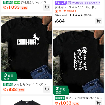
[6時集合!!]シャツ ロン
MOREGETS BEAUTY
国内発送
NEW
半袖 長袖 女性 女性 大きいサイズ お
1,033
女性用レースキャミソール、取り外
¥
-23%
もしろ おふざけ ギャグ ジョーク 名
し可能なパッド付き、かわいい&セク
売り切れ間近！
言 格言 筆文字 漢字 パロディ プレゼ
シーな無地インナー、新学期、冬、
10k+ sold
(1000+)
ント ギフト 贈り物 お土産 外国人 景
クリスマス、春節、カジュアルブラ
品 グッズ 父の日 母の日 敬老の日
684
ックサマーに適しています、シック&
¥
エレガント
おもしろシャツ メンズ レデ
国内発送
ィース [ チワワ ジャンプ スムースコ
988
¥
-27%
ート デザインシャツ ] 面白い 男性 女
性 おもしろ 雑貨 可愛い グッズ プレ
ゼント
夢とチンコは大きいほうが
国内発送
いいんだな おもしろシャツ 面白いシ
1,033
¥
-23%
ャツシャツ 半袖 長袖 メンズ 漢字 文