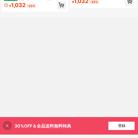
1,032
¥
-23%
ボールのキャラクター「ばれー」プ
ツ 面白いtシャツ おもしろ メンズ 半
1,032
¥
-23%
リント Tシャツ カジュアルトップス
袖 プレゼント パロディ
30%OFF＆全品送料無料特典
買い物かごに追加
登録
23% 割引！