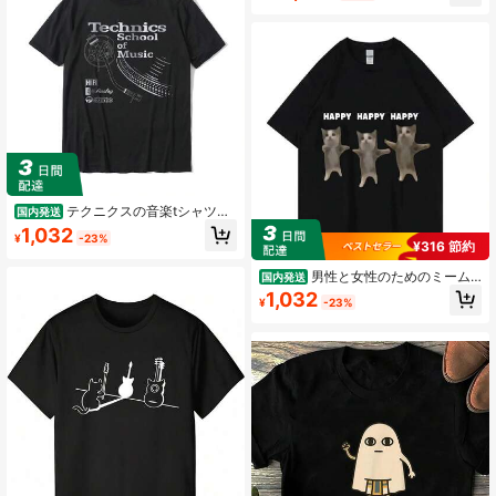
字
テクニクスの音楽tシャツト
国内発送
ップスtシャツクリスマス日無地カミ
1,032
¥
-23%
ーサ綿男性トップtシャツクラシック
¥316 節約
無料船
男性と女性のためのミーム
国内発送
半袖Tシャツ, 楽しい, かわいい猫, グ
1,032
¥
-23%
ラフィック, ハッピーダンス, カジュ
アルファッション, 綿, 50747