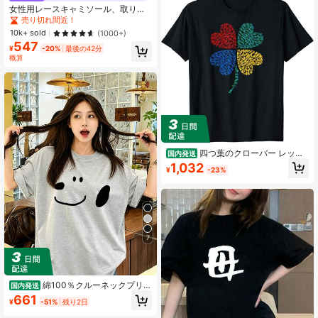
女性用レースキャミソール、取り外
し可能なパッド付き、かわいい&セク
売り切れ間近！
シーな無地インナー、新学期、冬、
10k+ sold
(1000+)
クリスマス、春節、カジュアルブラ
547
ックサマーに適しています、シック&
¥
-20%
最後の42分
エレガント
概算
四つ葉のクローバー レッド
国内発送
ブルー イエロー グリーン 車 トラッ
1,032
¥
-23%
ク ハート Tシャツ
7
綿100％クルーネックプリン
国内発送
ト半袖Tシャツ、女性用新作夏服、ス
661
¥
-51%
残り2日
タイリッシュなゆったりカジュアル
トップス