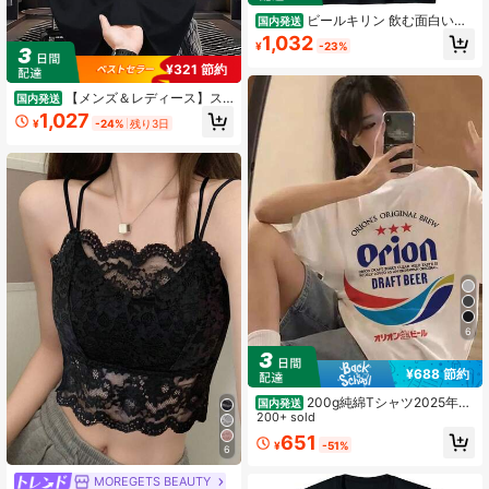
ビールキリン 飲む面白いビ
国内発送
ールを飲む人の言葉 Tシャツ
1,032
¥
-23%
¥321 節約
【メンズ＆レディース】ス
国内発送
ライム リムル アニメシャツ - ブラッ
1,027
¥
-24%
残り3日
ク。 8種類の表情のスライムとリム
ルキャラクターのプリントが特徴。
普段使い、アニメコンベンションに
最適。 スライムファンへのテーマギ
フトにも。 レギュラーフィット。
6
¥688 節約
200g純綿Tシャツ2025年夏
国内発送
レディース新作半袖純綿ホリデー柄
200+ sold
半袖丸首カップル着用小シャツトッ
651
¥
-51%
プス
6
MOREGETS BEAUTY