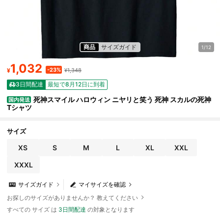
商品
サイズガイド
1/12
1,032
-23%
¥
¥1,348
3日間配達
最短で8月12日に到着
死神スマイル ハロウィン ニヤリと笑う 死神 スカルの死神
国内発送
Tシャツ
サイズ
XS
S
M
L
XL
XXL
XXXL
サイズガイド
マイサイズを確認
お探しのサイズがありませんか？ 教えてください
すべての サイズ は
3日間配達
の対象となります