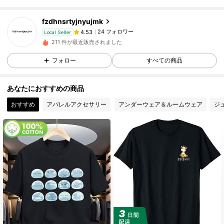
24 フォロワー
4.53
fzdhnsrtyjnyujmk
24 フォロワー
4.53
Local Seller
211 件が最近販売されました
24 フォロワー
4.53
フォロー
すべての商品
24 フォロワー
4.53
24 フォロワー
4.53
あなたにおすすめの商品
24 フォロワー
4.53
おすすめ
アパレルアクセサリー
アンダーウェア＆ルームウェア
ジ