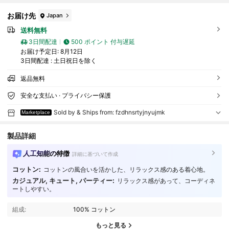
お届け先
Japan
送料無料
3日間配達
500 ポイント 付与遅延
お届け予定日:
8月12日
3日間配達 : 土日祝日を除く
返品無料
安全な支払い · プライバシー保護
Sold by & Ships from: fzdhnsrtyjnyujmk
Marketplace
製品詳細
人工知能の特徴
詳細に基づいて作成
コットン:
コットンの風合いを活かした、リラックス感のある着心地。
24 フォロワー
4.53
カジュアル, キュート, パーティー:
リラックス感があって、コーディネ
ートしやすい。
24 フォロワー
4.53
組成:
100% コットン
24 フォロワー
4.53
もっと見る
24 フォロワー
4.53