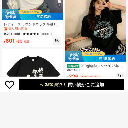
8
#1 ベストセラー
に ライトウェイト 女性用トップス、ブラウス、Tシャツ
¥17 節約
売り切れ間近！
#1 ベストセラー
#1 ベストセラー
に ライトウェイト 女性用トップス、ブラウス、Tシャツ
に ライトウェイト 女性用トップス、ブラウス、Tシャツ
レディース ラウンドネック 半袖Tシ
ャツ 夏新作 レタープリント アメリ
売り切れ間近！
売り切れ間近！
カンホットガール風 ファッション カ
#1 ベストセラー
に ライトウェイト 女性用トップス、ブラウス、Tシャツ
9.2k+ sold
(1000+)
ジュアル 万能 スリムフィット クロ
売り切れ間近！
601
ップド丈 ホワイト
¥
-3%
概算
¥149 節約
200g純綿tシャツ2026年夏
国内発送
レディース新品半袖純綿少女柄プリ
80+ sold
ント半袖丸首カップルが着る丸首レ
326
¥
-31%
残り3日
ディーストップス
買い物かごに追加
25% 割引！
慎重で警戒心が強いA型デザ
国内発送
インTシャツ - 大胆なアートグラフィ
1,101
¥
-20%
ックプリント、短袖、コットン素
材、夏に最適なカジュアルスタイル