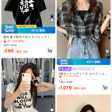
¥210 節約
新作 夏 Z世代 Y2Kスタイル レディー
ストップス 楽しい日本柄 ラウンドネ
売り切れ間近！
ック 半袖Tシャツ カジュアル ブラッ
100+ sold
ク
599
¥
-26%
概算
¥271 節約
#メジーシック
#2 ベストセラー
に シアー デイリーシャツ
売り切れ間近！
2枚セット レディース ルーズ ショー
トシャツ & キャミソールトップ、春/
#2 ベストセラー
#2 ベストセラー
に シアー デイリーシャツ
に シアー デイリーシャツ
夏新作、チェック柄 薄手 セミシアー
7.8k+ sold
売り切れ間近！
売り切れ間近！
シフォン 日よけブラウス カジュアル
#2 ベストセラー
に シアー デイリーシャツ
1,079
ブラック
¥
-20%
概算
売り切れ間近！