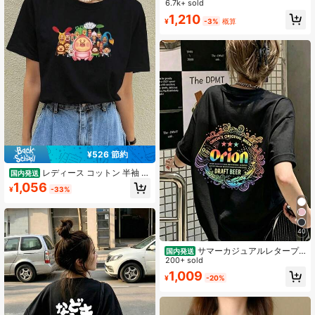
6.7k+ sold
1,210
¥
-3%
概算
¥526 節約
レディース コットン 半袖 ラ
国内発送
ウンドネック カジュアル キュート T
1,056
¥
-33%
シャツ カートゥーン グラフィック
プリント入り レギュラーフィット 普
段使いに最適
40
サマーカジュアルレタープ
国内発送
リントのオーバーサイズTシャツ、ク
200+ sold
ルーネック半袖、女性用のゆったり
1,009
¥
-20%
としたストリートウェアトップス