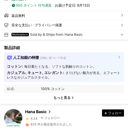
500 ポイント 付与遅延
お届け予定日:
8月13日
返品無料
安全な支払い · プライバシー保護
Sold by & Ships from: Hana Basic
Marketplace
製品詳細
人工知能の特徴
詳細に基づいて作成
コットン:
毎日着たくなる、ソフトな肌触りのコットン。
カジュアル, キュート, エレガント:
さりげない魅力が光る、エフォート
11 フォロワー
4.24
レスなカジュアルスタイル。
11 フォロワー
4.24
組成:
100% コットン
11 フォロワー
4.24
もっと見る
11 フォロワー
4.24
11 フォロワー
4.24
Hana Basic
フォロー
11 フォロワー
4.24
825 件が最近販売されました
Local Seller
11 フォロワー
4.24