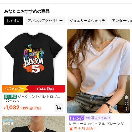
11 フォロワー
4.24
あなたにおすすめの商品
11 フォロワー
4.24
おすすめ
アパレルアクセサリー
ジュエリー＆ウォッチ
アンダーウ
11 フォロワー
4.24
11 フォロワー
4.24
¥344 節約
ジャクソン5-用レトロヴィ
国内発送
ンテージ漫画Tシャツ,1970sユーズド
100+ sold
加工グラフィック,カワイイ服,スウェ
1,032
¥
-25%
残り3日
ットシャツ,スウェットシャツ
6
#韓国スタイル
レディース カジュアル プレーン Vネ
ック 半袖 Tシャツ、夏 ホワイト
売り切れ間近！