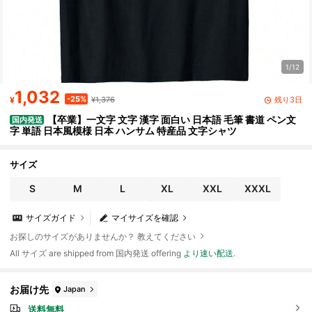
1/12
1,032
-25%
残り3日
¥
¥1,376
【卒業】一文字 文字 漢字 面白い 日本語 毛筆 書道 ペン文
国内発送
字 単語 日本風模様 日本 ハンサム 特産品 文字シャツ
サイズ
S
M
L
XL
XXL
XXXL
サイズガイド
マイサイズを確認
お探しのサイズがありませんか？ 教えてください
All サイズ are shipped from 国内発送 offering
より速い配送
.
お届け先
Japan
送料無料