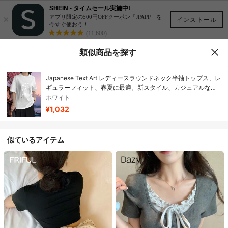
SHEIN - タイムセール実施中!
×
アプリ限定の500円OFFクーポン「JPAPP」を
インストール
今すぐ使おう！
(11,600)
類似商品を探す
Japanese Text Art レディースラウンドネック半袖トップス、レ
ギュラーフィット、春夏に最適。新スタイル、カジュアルなお
出かけに、多用途でエレガント、通勤にも最適。春夏の必需
ホワイト
品、新春夏スタイル、快適で通気性抜群、柔らかく快適、日本
¥1,032
と韓国スタイル、洗濯機洗い可能、ギフトにも最適！DX
似ているアイテム