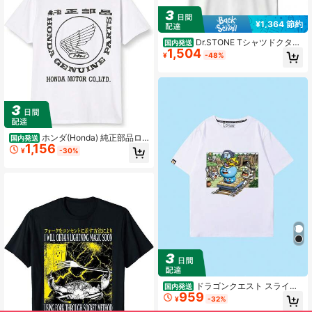
¥1,364 節約
Dr.STONE Tシャツドクタッ
国内発送
1,504
ストーン 半袖 メンズ トップス 服 柔
¥
-48%
らかい おしゃれ 萌え 限定 ギフト ド
クター 石神千空 ストーン 西園寺羽
京 漫画 アニメ 男女兼用
ホンダ(Honda) 純正部品ロ
国内発送
1,156
ゴ Tシャツ ホワイト Mサイズ 0SYE
¥
-30%
P-25V-WM
ドラゴンクエスト スライム
国内発送
959
ゲームグッズ テーマTシャツ 半袖 男
¥
-32%
女?ティーン向け 夏用 キュートで着