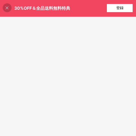
回ししやすいカジュアルTシャツ ア
ニメファッション
30%OFF＆全品送料無料特典
買い物かごに追加
登録
48% 割引！
稲妻の魔法が手に入る 近い
国内発送
1,046
ヴィンテージ日本蟹シャツ
¥
-24%
過去11時間
¥1,364 節約
サンリオキャラクターズ マ
国内発送
1,504
ーメイド Tシャツ
¥
-48%
マーベルズスパイダーマン
国内発送
1,101
女性男性 Tシャツファッションプリ
¥
-20%
ント夏服マーベルズアニメ漫画 Tシ
ャツ半袖トップス