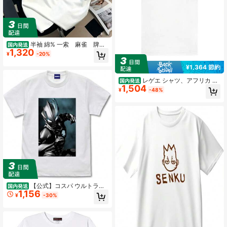
半袖 綿% 一索 麻雀 牌
国内発送
1,320
シャツ おもしろ グッズ 服 面白
¥
-20%
いシャツ 文字入り 面白い 文字 ネタ
レトロ麻雀愛好家へシャツ
¥1,364 節約
レゲエ シャツ、アフリカ シ
国内発送
1,504
ャツ、ママ アフリカ シャツ、アカエ
¥
-48%
ベカ、ヴォーン ベンジャミン、ミッ
ドナイト バンド シャツ、ヴァージン
諸島 シャツ、ユニセックス シャツ
【公式】コスパ ウルトラマ
国内発送
1,156
ンブレーザー ウルトラマン ブレーザ
¥
-30%
ーTシャツ WHITE Lサイズ