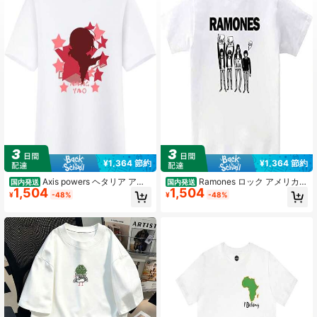
11 フォロワー
4.16
11 フォロワー
4.16
11 フォロワー
4.16
¥1,364 節約
¥1,364 節約
Axis powers ヘタリア アニ
Ramones ロック アメリカ
国内発送
国内発送
1,504
1,504
メ 漫画 流行 Tシャツ メンズレディー
欧米風 音楽 Tシャツ メンズレディー
¥
-48%
¥
-48%
ス プリント スポーツ 夏服 トップス
ス Tシャツ夏服 スポーツ おしゃれ イ
半袖 無地 通気性 ファッション ゆっ
ンナー 半袖 無地 ゆったり ファッシ
たり おもしろTシャツ
ョン 大きいサイズ 男女兼用