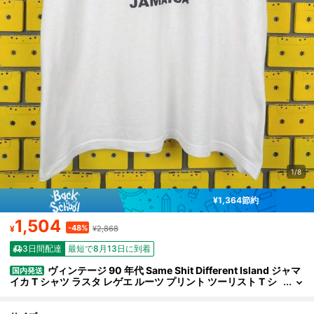
1/8
¥1,364節約
1,504
-48%
¥
¥2,868
3日間配達
最短で8月13日に到着
ヴィンテージ 90 年代 Same Shit Different Island ジャマ
国内発送
イカ T シャツ ラスタ レゲエ ルーツ プリント ツーリスト T シ
ャツ サイズ XL