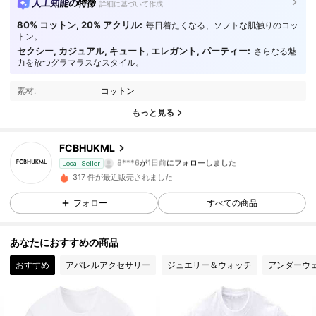
人工知能の特徴
詳細に基づいて作成
80% コットン, 20% アクリル:
毎日着たくなる、ソフトな肌触りのコッ
トン。
セクシー, カジュアル, キュート, エレガント, パーティー:
さらなる魅
力を放つグラマラスなスタイル。
11 フォロワー
4.16
素材:
コットン
11 フォロワー
4.16
もっと見る
11 フォロワー
4.16
FCBHUKML
8***6
が
1日前
にフォローしました
Local Seller
11 フォロワー
4.16
317 件が最近販売されました
フォロー
すべての商品
11 フォロワー
4.16
11 フォロワー
4.16
あなたにおすすめの商品
おすすめ
アパレルアクセサリー
ジュエリー＆ウォッチ
アンダーウ
11 フォロワー
4.16
11 フォロワー
4.16