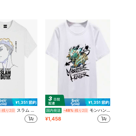
4.16
3.7K
10
4.16
3.7K
10
4.16
3.7K
10
¥1,351 節約
¥1,351 節約
スラム ダンク メンズ Tシャツ 桜木花道 三井寿 流川楓 通学 ファッション カジュアル シャツ おしゃれ 日常着用 快適 軽い 柔らかい 大きいサイズ 春 夏 秋
モンハン シャツ メンズ レディース 綿 ゆったり uネック プリント 記念シャツ コットン100% 夏服 ファッション トップス
%
残り2日
国内発送
-48%
残り2日
¥1,458