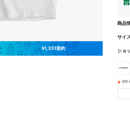
商品
サイ
¥1,351節約
ショ
30