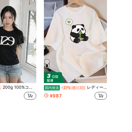
200g 100%コットンTシャツ、2026年夏ファッション柄プリント半袖Tシャツ、カップルスタイル、インナーウェア、アウターウェア、オフィスカジュアルラウンドネック半袖トップス
レディース かわいいパンダと竹プリント Tシャツ - ルーズフィット ラウンドネック 半袖トップス,通気性の良いオールシーズン対応カジュアルウェア,洗濯機で洗えますい対応のソフトなラウンドネックシャツ,春・夏・秋のアパレルに最适,
%
国内発送
-27%
残り3日
¥987