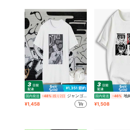
¥1,351 節約
ジャンゴ?ラインハルト、1934年コンサートポスター、フランスのホットクラブ ジプシージャズ、ギタリスト、ウェス?モンゴメリー、パリ、書籍、文学、ブルース、ニューヨーク
地縛少年花子くん tシャツ 花子くん
国内発送
-48%
残り2日
国内発送
-46%
¥1,458
¥1,508