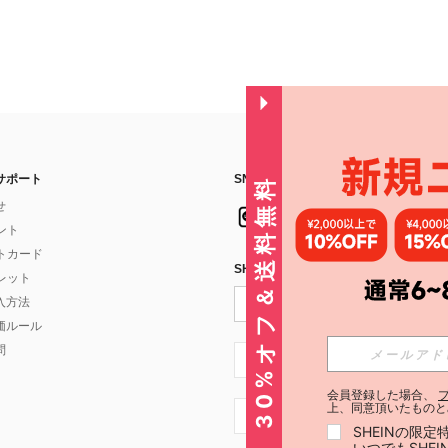
サポート
SNSフォローはこちら：
30%オフ＆送料無料
せ
イント
フトカード
SHEIN STYLE NEWSを購読する
ォレット
入方法
価ルール
問
JP + 81
会員登録した場合、
上、同意頂いたものと
JP + 81
SHEINの限
いつでもSHE