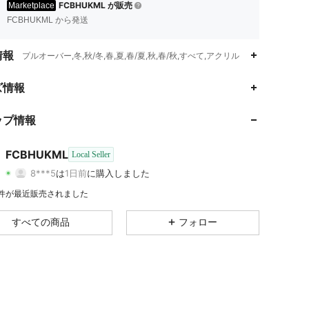
FCBHUKML が販売
Marketplace
FCBHUKML から発送
情報
プルオーバー,冬,秋/冬,春,夏,春/夏,秋,春/秋,すべて,アクリル
ズ情報
4.16
3.7K
10
ップ情報
4.16
3.7K
10
FCBHUKML
Local Seller
4.16
3.7K
10
8***5
は
1日前
に購入しました
r***o
が
1日前
にフォローしました
4.16
3.7K
10
5 件が最近販売されました
すべての商品
フォロー
4.16
3.7K
10
4.16
3.7K
10
4.16
3.7K
10