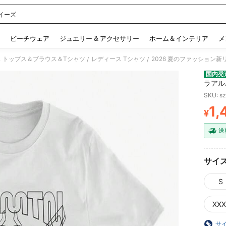
イーズ
 and down arrow keys to navigate search 検索履歴 and 人気ワード. Press Enter to 
ビーチウェア
ジュエリー & アクセサリー
ホーム＆インテリア
メ
 トップス＆ブラウス＆Tシャツ
レディース Tシャツ
/
/
国内発
ラアル
メリカ
SKU: s
1,
¥
PR
送
サイ
S
XXX
サ