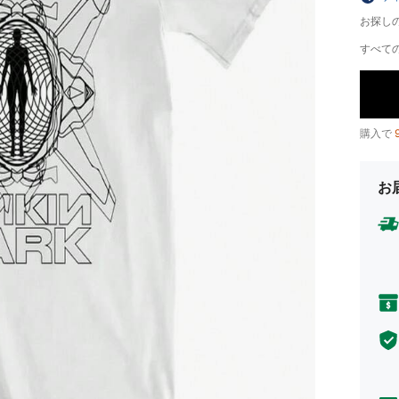
お探し
すべての
購入で
お