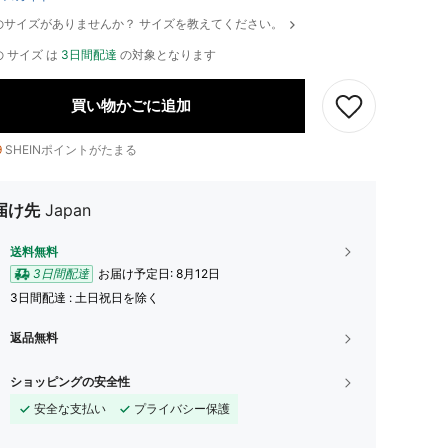
のサイズがありませんか？ サイズを教えてください。
 サイズ は
3日間配達
の対象となります
買い物かごに追加
9
SHEINポイントがたまる
届け先
Japan
送料無料
3日間配達
お届け予定日:
8月12日
3日間配達 : 土日祝日を除く
返品無料
ショッピングの安全性
安全な支払い
プライバシー保護