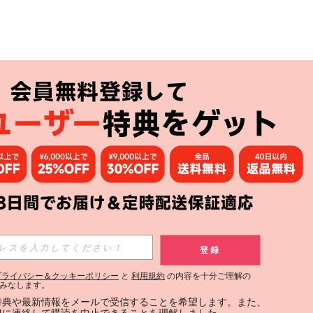
アプリ
購読
登録
登録する
プライバシー＆クッキーポリシー
と
利用規約
の内容を十分ご理解の
みなします。
購読
定特典や最新情報をメールで受信することを希望します。また、
INに連絡して購読を中止できることを理解しました。