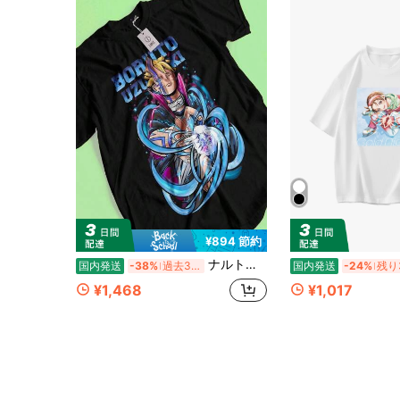
¥894 節約
ナルトソング サスケTシャツ、うちはイタチTシャツ、マダラシスイTシャツ、ユニセックスTシャツ（9）
国内発送
-38%
過去3時間
国内発送
-24%
残り
¥1,468
¥1,017