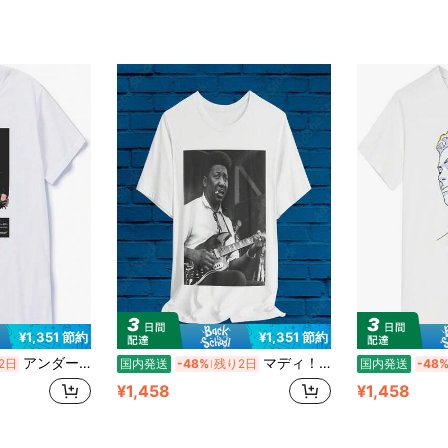
¥1,351 節約
¥1,351 節約
アンダーカバー UNDERCOVER flower Tシャツ 柔らかい 丸首 100%コットン メンズ カジュアル 無地 カットソー ファッション 快適 半袖 春夏
マディ！シカゴ?ブルース、デルタ?ブルース、ブルース?ギター、ハーモニカ、ハープ、ブルース?バンド、40年代、50年代、ルシール、アイム?ア?マン、リードベリー、ミ
2日
国内発送
-48%
残り2日
国内発送
-48
¥1,458
¥1,458