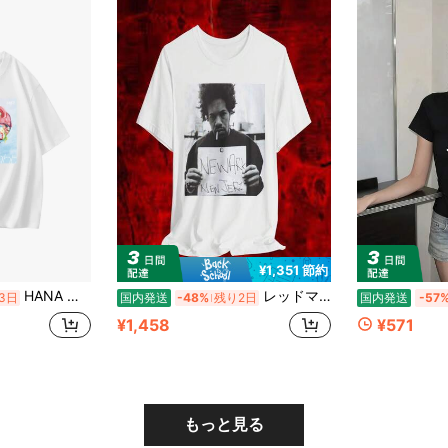
¥1,351 節約
HANA アニメスケート少女 記念デザイン 半袖 メンズ レディース ゆったり 推し活グッズファン向け コレクション
レッドマン?シャツ、ニューアーク、ジャージー！ マディ?ウォーターズ、ドックス?ダ?ネーム、ファンク?ドクター、90年代ヒップホップ、デ?ラ?ソウル、J?ディラ、モス?デフ、タリブ?クウェリ
3日
国内発送
-48%
残り2日
国内発送
-57
¥1,458
¥571
もっと見る