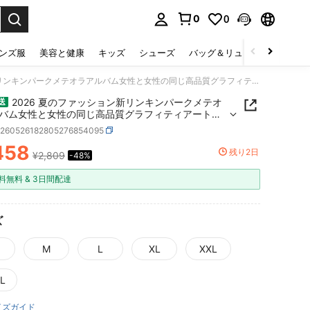
0
0
select.
ンズ服
美容と健康
キッズ
シューズ
バッグ＆リュック
下着＆
2026 夏のファッション新リンキンパークメテオラアルバム女性と女性の同じ高品質グラフィティアートアメリカンショート Tシャツ
2026 夏のファッション新リンキンパークメテオ
送
バム女性と女性の同じ高品質グラフィティアートア
ンショート Tシャツ
z260526182805276854095
458
残り2日
¥2,809
-48%
ICE AND AVAILABILITY
料無料 & 3日間配達
ズ
M
L
XL
XXL
L
イズガイド