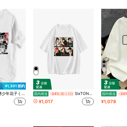
6
¥1,301 節約
 八尋寧々 綿シツ 半袖 ティーシャ カットソー コスチューム 夏服 カジュアル 軽い 柔らかい 萌えグッズ ゆったり プレゼント
SixTONES アイドルグループ 記念デザイン 半袖 メンズ レディース ゆったり 推し活グッズファン向け コレクション
国内発送
-24%
残り3日
国内発送
-20
¥1,017
¥1,078