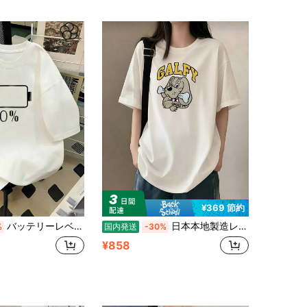
¥369 節約
バッテリーレベル0 シャツ バッテリーハート空 充電中 バッテリー空 Tシャツ
日本本地製造レディース 夏用 カジュアル ゆったり GALFY ドッグプリント コットン半袖Tシャツ
%
国内発送
-30%
¥858