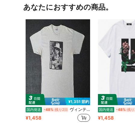
あなたにおすすめの商品。
¥1,351 節約
ヴィンテージ 90 年代 ジョン リー フッカー ディック ウォーターマンによる写真プリント T シャツ サイズ 90 年代 作曲家 ブルース ジャズ クール ビバップ アメリカン シンガー T シャツ
国内発送
-48%
残り2日
国内発送
-48%
残り
¥1,458
¥1,458