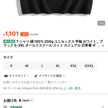
1/15
1,101
-20%
¥
¥1,376
T シャツ 綿 100% 200g ユニセックス 半袖 ホワイト _ ブ
国内発送
ラック S-3XL オールドスクール ストト カジュアル 日常着 ギ
フト 送料無料
サイズ
S
M
L
XL
XXL
XXXL
サイズガイド
マイサイズを確認
お探しのサイズがありませんか？ 教えてください
All サイズ are shipped from 国内発送 offering
より速い配送
.
お届け先
Japan
送料無料