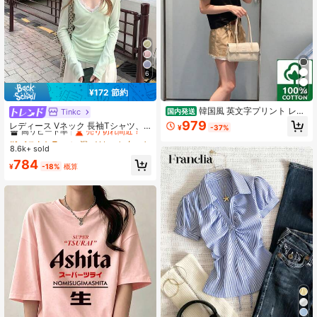
6
¥172 節約
24
韓国風 英文字プリント レデ
Tinkc
国内発送
#1 ベストセラー
に 深いVネック 女性用トップス、ブラウス、Tシャツ
ィース 綿Tシャツ 半袖 クルーネック
979
高リピート率
売り切れ間近！
レディース Vネック 長袖Tシャツ、
¥
-37%
カジュアル 柔らかい肌触り 通気性抜
多用途な日よけレイヤリングトッ
#1 ベストセラー
#1 ベストセラー
に 深いVネック 女性用トップス、ブラウス、Tシャツ
に 深いVネック 女性用トップス、ブラウス、Tシャツ
群 夏新作 普段着 通勤着 おしゃれデ
プ、春/夏、UPF 50+
8.6k+ sold
高リピート率
高リピート率
売り切れ間近！
売り切れ間近！
イリーカジュアルトップス
#1 ベストセラー
に 深いVネック 女性用トップス、ブラウス、Tシャツ
784
¥
-18%
概算
高リピート率
売り切れ間近！