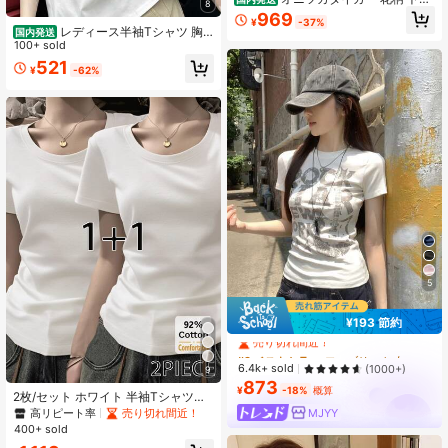
8
T シャツ レディース 半袖 綿 ホワイ
969
¥
-37%
ト オーバーサイズ カジュアル おし
レディース半袖Tシャツ 胸
国内発送
ゃれ
元niko and..ロゴプリント ゆったり
100+ sold
ルーズシルエット ナチュラルカジュ
521
¥
-62%
アル夏トップス
5
#9 ベストセラー
ファブリック 女性用Tシャツ
¥193 節約
売り切れ間近！
#9 ベストセラー
#9 ベストセラー
ファブリック 女性用Tシャツ
ファブリック 女性用Tシャツ
売り切れ間近！
売り切れ間近！
6.4k+ sold
(1000+)
9
873
#9 ベストセラー
ファブリック 女性用Tシャツ
¥
-18%
概算
2枚/セット ホワイト 半袖Tシャツ、
売り切れ間近！
ミニマリスト 無地 スリムフィット
高リピート率
売り切れ間近！
MJYY
トップス レディース、春/夏 カジュ
400+ sold
アル