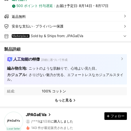
500 ポイント 付与遅延
お届け予定日:
8月14日 - 8月17日
返品無料
安全な支払い · プライバシー保護
Sold by & Ships from: JPAGaEVa
Marketplace
製品詳細
人工知能の特徴
詳細に基づいて作成
編み物生地:
ニットのような肌触りで、心地よい見た目。
カジュアル:
さりげない魅力が光る、エフォートレスなカジュアルスタイ
ル。
組成:
100% コットン
もっと見る
JPAGaEVa
2 フォロワー
3.53
フォロー
j***9
は
1日前
に購入しました
み***ぬ
が
1日前
にフォローしました
143 件が最近販売されました
2 フォロワー
3.53
Local Seller