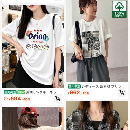
7
レディース 綿素材 プリント
国内発送
柄 半袖 T シャツ クルーネック カジ
962
綿100％クルーネック
国内発送
NEW
¥
-20%
ュアル 柔らか肌触り 通気性良好 夏
プリント半袖Tシャツ、女性用新作夏
694
新作 普段着 通勤着 おしゃれデイリ
¥
-50%
服、スタイリッシュなゆったりカジ
ーカジュアルトップス
ュアルトップス