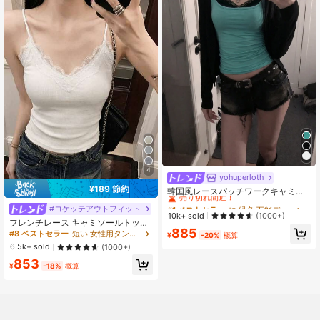
4
yohuperloth
#1 ベストセラー
に 緑色 万能デイリートップス
¥189 節約
売り切れ間近！
韓国風レースパッチワークキャミソ
ールタンクトップ、Y2Kエステティ
#1 ベストセラー
#1 ベストセラー
に 緑色 万能デイリートップス
に 緑色 万能デイリートップス
#コケッテアウトフィット
ック、ストリートウェアカジュアル
売り切れ間近！
売り切れ間近！
10k+ sold
(1000+)
サマー
フレンチレース キャミソールトップ
#1 ベストセラー
に 緑色 万能デイリートップス
885
パッド入りバスト ホワイト アンダー
#8 ベストセラー
短い 女性用タンクトップ&キャミス
¥
-20%
概算
売り切れ間近！
シャツ カジュアル
6.5k+ sold
(1000+)
853
¥
-18%
概算