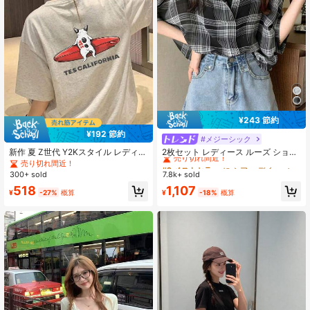
¥243 節約
¥192 節約
#メジーシック
#2 ベストセラー
に シアー デイリーシャツ
売り切れ間近！
新作 夏 Z世代 Y2Kスタイル レディー
2枚セット レディース ルーズ ショー
ス おもしろ犬サーフィン柄 ラウンド
トシャツ & キャミソールトップ、春/
売り切れ間近！
#2 ベストセラー
#2 ベストセラー
に シアー デイリーシャツ
に シアー デイリーシャツ
ネック 半袖Tシャツ カジュアル
夏新作、チェック柄 薄手 セミシアー
300+ sold
7.8k+ sold
売り切れ間近！
売り切れ間近！
シフォン 日よけブラウス カジュアル
#2 ベストセラー
に シアー デイリーシャツ
518
1,107
ブラック
¥
-27%
概算
¥
-18%
概算
売り切れ間近！