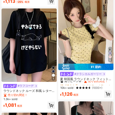
1,113
¥
-25%
概算
9
¥1 節約
#クラシカルガーリー
#1 ベストセラー
に イエロー オフィスデイリートップス
高リピート率
売り切れ間近！
夏 韓国風 ラウンドネック フィット
4
カジュアル ドット柄 半袖Tシャツ イ
#1 ベストセラー
#1 ベストセラー
に イエロー オフィスデイリートップス
に イエロー オフィスデイリートップス
#ラフコーデ
エロー、エステティック
高リピート率
高リピート率
売り切れ間近！
売り切れ間近！
10k+ sold
(1000+)
ラウンドネック ルーズ 和風 レター
#1 ベストセラー
に イエロー オフィスデイリートップス
1,126
プリント 可愛い猫 半袖Tシャツ、春
売り切れ間近！
¥
概算
高リピート率
売り切れ間近！
夏カジュアル ブラック
1.3k+ sold
1,081
¥
概算