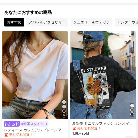
2 フォロワー
3.53
あなたにおすすめの商品
おすすめ
アパレルアクセサリー
ジュエリー＆ウォッチ
アンダーウ
2 フォロワー
3.53
6
夏新作 ミニマルファッション オイル
#韓国スタイル
ペイント ひまわり花柄プリント カジ
売り切れ間近！
レディース カジュアル プレーン Vネ
ュアル ラウンドネック タイダイ 半
1.6k+ sold
ック 半袖 Tシャツ、夏 ホワイト
売り切れ間近！
袖Tシャツ 多用途 レディーストップ