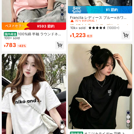
9
¥1 節約
#1 ベストセラー
に ファブリック 柔らかなオフィスブラウス
売り切れ間近！
Franclia レディース ブルー×ホワイ
7
ト ストライプ ボタン付きシャーリン
#1 ベストセラー
#1 ベストセラー
に ファブリック 柔らかなオフィスブラウス
に ファブリック 柔らかなオフィスブラウス
グ Vネックシャツ 夏向け エフォート
¥593 節約
売り切れ間近！
売り切れ間近！
10k+ sold
(1000+)
レスシック ブラウス 通学・新学期向
#1 ベストセラー
に ファブリック 柔らかなオフィスブラウス
100%綿 半袖 ラウンドネッ
1,223
け 春カジュアル
国内発送
¥
概算
ク Tシャツ 夏服 レディース おもしろ
100+ sold
売り切れ間近！
プリント ゆったり カジュアル トッ
783
¥
-43%
プス
10
オニツカタイガー 花柄 トラ
国内発送