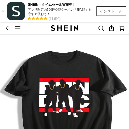
SHEIN - タイムセール実施中!
×
アプリ限定の500円OFFクーポン「JPAPP」を
インストール
今すぐ使おう！
(11,600)