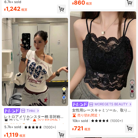
860
6.7k+ sold
ス ブラック
¥
概算
1,242
¥
概算
6
7
MOREGETS BEAUTY
女性用レースキャミソール、取り外
Tinkc
#1 ベストセラー
グラフィック レディーストップス
し可能なパッド付き、かわいい&セク
売り切れ間近！
高リピート率
売り切れ間近！
レトロアメリカンスター柄 非対称ネ
シーな無地インナー、新学期、冬、
10k+ sold
ック カジュアル セクシー 半袖 スタ
(1000+)
#1 ベストセラー
#1 ベストセラー
グラフィック レディーストップス
グラフィック レディーストップス
クリスマス、春節、カジュアルブラ
イリッシュ スリムフィット トップス
高リピート率
高リピート率
売り切れ間近！
売り切れ間近！
5.7k+ sold
(1000+)
721
ックサマーに適しています、シック&
ホワイト 夏用
¥
概算
エレガント
#1 ベストセラー
グラフィック レディーストップス
1,119
¥
概算
高リピート率
売り切れ間近！