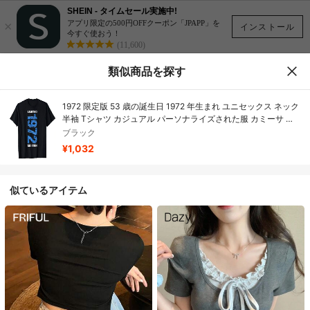
SHEIN - タイムセール実施中!
×
アプリ限定の500円OFFクーポン「JPAPP」を
インストール
今すぐ使おう！
(11,600)
類似商品を探す
1972 限定版 53 歳の誕生日 1972 年生まれ ユニセックス ネック
半袖 Tシャツ カジュアル パーソナライズされた服 カミーサ ス
トリートウェア
ブラック
¥1,032
似ているアイテム