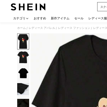
スク
Use up
カテゴリ
おすすめ
新作アイテム
セール
レディース服
ホーム
レディース アパレル
レディース ファッション
レディース
/
/
/