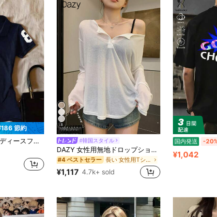
8
¥186 節約
カラーブロック ボタン付き 半袖Tシャツ
#韓国スタイル
国内発送
-20
DAZY 女性用無地ドロップショルダーTシャツ シアー長袖トップス、秋の女性用衣類 水着用カバーアップ
¥1,042
長い 女性用Tシャツ
#4 ベストセラー
¥1,117
4.7k+ sold