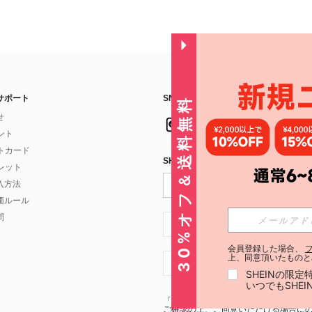
サポート
SNSフォローはこちら：
30%オフ＆送料無料
せ
イント
フトカード
SHEIN STYLE NEWSを購読する
ォレット
入方法
価ルール
問
JP + 81
会員登録した場合、
上、同意頂いたものと
JP + 81
SHEINの限
いつでもSHE
「SHEIN STYLE NEWSの購読には「
利
ご確認の上、ご同意いただける場合にのみ