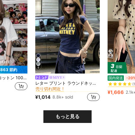
6
¥863 節約
#1 ベストセラー
ディース白 t シャツ半袖 モンチッチ可愛いキャラクタープリント 夏服トップス y2k カジュアル オーバーサイズ柔らか綿素材 通勤旅行両用てぃーしゃつ白トップス
MJYY
国内発送
-20
に 作物 カジュアルTシャツ
#1 ベストセラー
(
レター プリント ラウンドネック フィッテッド 半袖 Tシャツ レディース、夏カジュアル
売り切れ間近！
#1 ベストセラー
#1 ベストセラー
に 作物 カジュアルTシャツ
に 作物 カジュアルTシャツ
#1 ベストセラー
#1 ベストセラー
(
(
¥1,666
2.1k
売り切れ間近！
売り切れ間近！
#1 ベストセラー
¥1,014
8.8k+ sold
に 作物 カジュアルTシャツ
#1 ベストセラー
(
売り切れ間近！
もっと見る