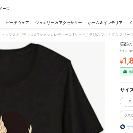
イーズ
 and down arrow keys to navigate search 検索履歴 and 人気ワード. Press Enter to 
ビーチウェア
ジュエリー & アクセサリー
ホーム＆インテリア
メ
 トップス＆ブラウス＆Tシャツ
レディース Tシャツ
笑顔の プレミアム スリー
/
/
笑顔の
SKU: s
1,
¥
PR
送
サイ
S
XXX
サ