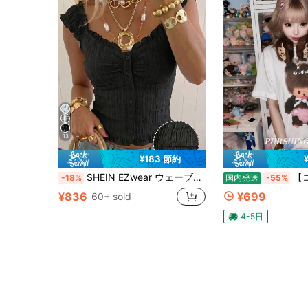
13
¥183 節約
SHEIN EZwear ウェーブヘムデザイン ブラック 編み込みシャツ (レディース)
【コットン 100% 200g 高目付き】レ
-18%
国内発送
-55%
¥836
¥699
60+ sold
4-5日