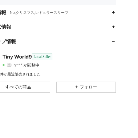
情報
No,クリスマス,レギュラースリーブ
4.26
3.5K
50
ズ情報
4.26
3.5K
50
ップ情報
4.26
3.5K
50
Tiny World9
Local Seller
h***i
が閲覧中
4.26
3.5K
50
評価
商品
フォロワー
5K 件が最近販売されました
4.26
3.5K
50
すべての商品
フォロー
4.26
3.5K
50
4.26
3.5K
50
4.26
3.5K
50
4.26
3.5K
50