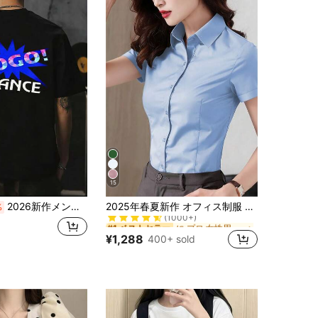
15
に プロ 女性用ビジネスブラウス
#1 ベストセラー
2026新作メンズTシャツ、シンプルな黒のプリント、綿100%材料で肌にYOしく通気性があり刺激が少ないない、感のあるデザインですごい雰囲気、ゆったりとしたシルエットで体型をカバー、春夏の通常使用いやデート、旅行するに最适
2025年春夏新作 オフィス制服 レディース ブルー 半袖ブラウス、ビジネス プロフェッショナル アパレル
%
(1000+)
に プロ 女性用ビジネスブラウス
に プロ 女性用ビジネスブラウス
#1 ベストセラー
#1 ベストセラー
(1000+)
(1000+)
¥1,288
400+ sold
に プロ 女性用ビジネスブラウス
#1 ベストセラー
(1000+)