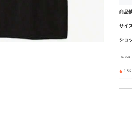
商品
サイ
ショ
1.