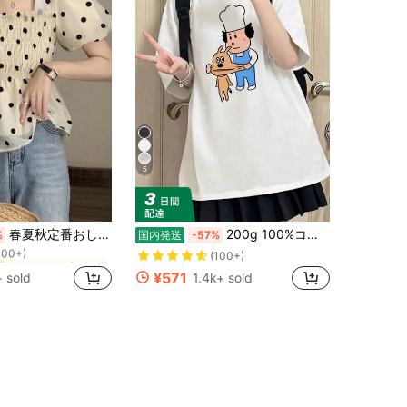
5
に クーラー 女性用トップス、ブラウス、Tシャツ
春夏秋定番おしゃれトップス 韓国ファッションレディース半袖ブラウス 水玉ドット柄スクエアネックにパフスリーブ盛り袖を採用 シャーリングとペプラム、ウエストマークがアクセントのショート丈 シフォン素材の透け感で涼しい着心地 鎖骨を美しく見せ小顔に、二の腕体型カバーで着痩せ華奢見え レトロフレンチテイスト漂う清楚上品なガーリーフェミニンスタイル カジュアルからフォーマルまで対応 通勤通学デート女子会旅行お呼ばれに最適な 20 代～40 代向け春服夏服
200g 100%コットンTシャツ、2026年夏ファッション柄プリント半袖Tシャツ、カップルスタイル、インナーウェア、アウターウェア、オフィスカジュアルラウンドネック半袖トップス
%
国内発送
-57%
100+)
に クーラー 女性用トップス、ブラウス、Tシャツ
に クーラー 女性用トップス、ブラウス、Tシャツ
(100+)
100+)
100+)
¥571
+ sold
1.4k+ sold
に クーラー 女性用トップス、ブラウス、Tシャツ
100+)