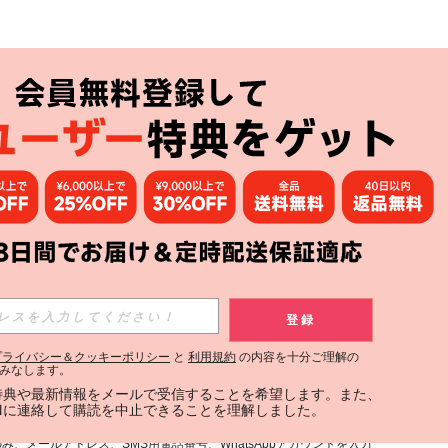
アプリ
購読
登録
登録する
プライバシー＆クッキーポリシー
と
利用規約
の内容を十分ご理解の
みなします。
購読
定特典や最新情報をメールで受信することを希望します。また、
INに連絡して購読を中止できることを理解しました。
用規約
」および「
プライバシーポリシー
」への同意が必要です。内容を
、メールアドレス、SMS用電話番号、WhatsAppアカウントを入力