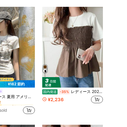
4.26
3.5K
50
¥182 節約
レディース 2026夏新作 Tシャツ 半袖 トップス ドッキング ビスチェ風 シャーリング ペプラム 切り替え バイカラー モノトーン ショート丈 クロップド 細見え 脚長効果 二の腕カバー 体型カバー 着痩せ
国内発送
-35%
ファブリック 女性用Tシャツ
ー
柄 フィット 半袖Tシャツ ホワイト カジュアルトップス
！
¥2,236
ファブリック 女性用Tシャツ
ファブリック 女性用Tシャツ
ー
ー
！
！
sold
ファブリック 女性用Tシャツ
ー
！