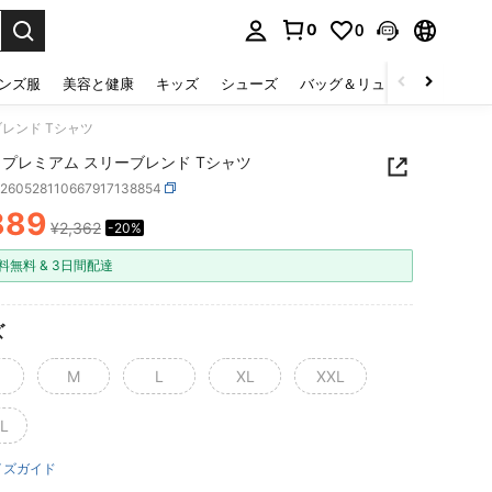
0
0
select.
ンズ服
美容と健康
キッズ
シューズ
バッグ＆リュック
下着＆
ブレンド Tシャツ
 プレミアム スリーブレンド Tシャツ
z260528110667917138854
889
¥2,362
-20%
ICE AND AVAILABILITY
料無料 & 3日間配達
ズ
M
L
XL
XXL
L
イズガイド