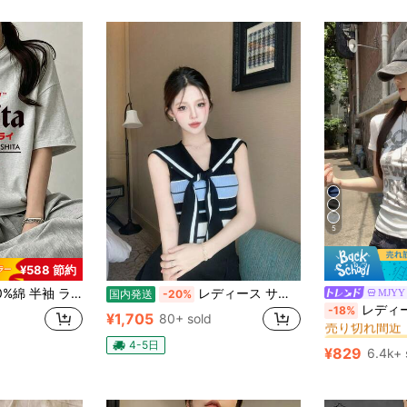
5
¥588 節約
ドネック Tシャツ 夏服 レディース おもしろプリント ゆったり カジュアル トップス
レディース サマーニット ベスト セーラーカラー セーラー襟 ボーダー柄 ノースリーブ タンクトップ トップス タイト スリム 着痩せ 細見え 骨格ウェーブ 華奢見え フロントリボン ボウタイ 襟付き 配色 春 夏 春夏用 大人可愛い きれいめ フェミニン 韓国ファッション 量産型 フレンチガーリー ガーリー デート服 お出かけ 海 ビーチ リゾート カジュアル 上品 清楚 重ね着 レイヤード 涼しい 伸縮性 フィット感 スタイルアップ 10代 20代 30代 ブラック ブルー ホワイト ビスチェ
MJYY
国内発送
-20%
#9 ベストセラ
レディース 夏用 アメリカン
-18%
売り切れ間近
¥1,705
80+ sold
#9 ベストセラ
#9 ベストセラ
売り切れ間近
売り切れ間近
4-5日
¥829
6.4k+ 
#9 ベストセラ
売り切れ間近