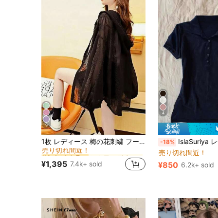
4
9
に シアー デイリーシャツ
#4 ベストセラー
1枚 レディース 梅の花刺繍 フード付き 長袖シャツ、夏用薄手ルーズアウターウェア、アウトドア日よけ衣類 ブラック
IslaSuriya レディースファッション 
-18%
売り切れ間近！
に シアー デイリーシャツ
に シアー デイリーシャツ
#4 ベストセラー
#4 ベストセラー
売り切れ間近！
売り切れ間近！
売り切れ間近！
¥1,395
7.4k+ sold
¥850
6.2k+ sold
に シアー デイリーシャツ
#4 ベストセラー
売り切れ間近！