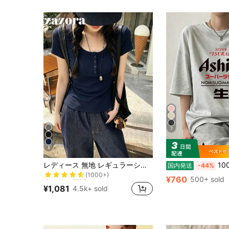
7
8
売り切れ間近！
レディース 無地 レギュラーショルダー 半袖Tシャツ ラウンドネック スリムフィット 美シルエット 伸縮性 軽量 通気性 快適素材 夏用 万能 オールマッチ トップス
100%綿 半袖 ラウン
国内発送
-44%
(1000+)
売り切れ間近！
売り切れ間近！
¥760
500+ sold
(1000+)
(1000+)
¥1,081
4.5k+ sold
売り切れ間近！
(1000+)