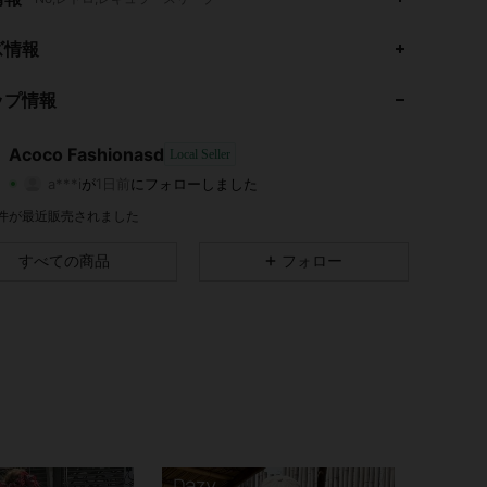
4.62
200
3
ズ情報
4.62
200
3
ップ情報
4.62
200
3
Acoco Fashionasd
Local Seller
a***i
が
1日前
にフォローしました
4.62
200
3
評価
商品
フォロワー
0 件が最近販売されました
すべての商品
フォロー