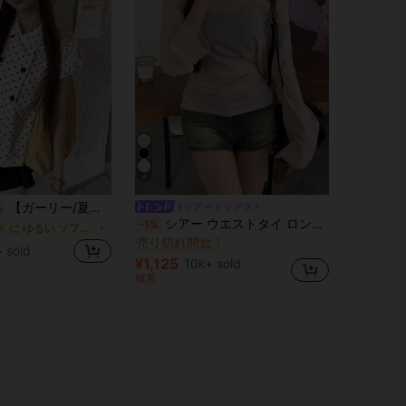
4
【ガーリー/夏新作】2026夏新作 水玉 ピーターパンカラーブラウス 半袖 ウエストマーク レディース
#シアーミックス
%
に ゆるい ベーシックなカジュアルTシャツ
#2 ベストセラー
シアー ウエストタイ ロング袖 ルーズカバーアップ、春カジュアル フラッタリングシルエット
-1%
に ゆるい ソフトデイリートップス
ー
売り切れ間近！
に ゆるい ベーシックなカジュアルTシャツ
に ゆるい ベーシックなカジュアルTシャツ
#2 ベストセラー
#2 ベストセラー
+ sold
売り切れ間近！
売り切れ間近！
¥1,125
10k+ sold
に ゆるい ベーシックなカジュアルTシャツ
#2 ベストセラー
概算
売り切れ間近！