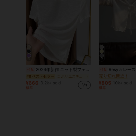
5
15
#1 ベストセラー
2026年新作 ニット製フェイスマスク付き半袖インナーシャツ、レディース夏用薄手ラウンドネック白Tシャツカジュアル
Resyla レーストリム キャミソールドレスカバーアップ、
-1%
-1%
売り切れ間近！
に ポリエステル デイリーTシャツ
#9 ベストセラー
#1 ベストセラー
#1 ベストセラー
売り切れ間近！
売り切れ間近！
¥666
¥805
3.2k+ sold
10k+ sold
#1 ベストセラー
概算
概算
売り切れ間近！