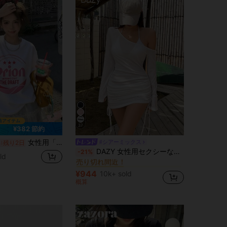
37
¥382 節約
女性用「Orion」グラフィックプリントTシャツ、クルーネック ドロップショルダー カジュアル半袖トップス、春に最適
#シアーミックス
%
残り2日
に モデストシック 女性用トップス、ブラウス、Tシャツ
#1 ベストセラー
DAZY 女性用セクシーなホルターネック リボン ストラップ ルーチェ シアー ビーチカバーアップ水着ラップ、夏のY2Kロングスリーブ女性用トップス オフショル
-21%
売り切れ間近！
ld
に モデストシック 女性用トップス、ブラウス、Tシャツ
に モデストシック 女性用トップス、ブラウス、Tシャツ
#1 ベストセラー
#1 ベストセラー
売り切れ間近！
売り切れ間近！
¥944
10k+ sold
に モデストシック 女性用トップス、ブラウス、Tシャツ
#1 ベストセラー
概算
売り切れ間近！