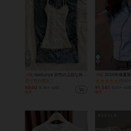
7
15
通常 女性用タンクトップ&キャミス
#2 ベストセラー
#1 ベストセラー
IslaSuriya 女性の上品な休暇スタイル ドット柄 レース切り替え スリムフィット キャミソールトップ
2025年春夏新作 オフィス制服 レディース ブルー 半袖
-1%
-1%
売り切れ間近！
(1000+
通常 女性用タンクトップ&キャミス
通常 女性用タンクトップ&キャミス
#2 ベストセラー
#2 ベストセラー
#1 ベストセラー
#1 ベストセラー
売り切れ間近！
売り切れ間近！
(1000+
(1000+
¥940
¥1,341
9.4k+ sold
500+ sol
通常 女性用タンクトップ&キャミス
#2 ベストセラー
#1 ベストセラー
概算
概算
売り切れ間近！
(1000+