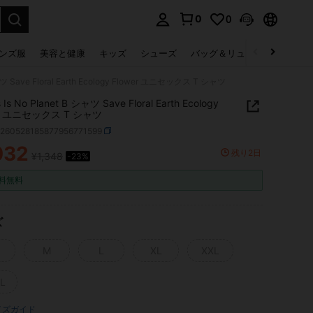
0
0
select.
ンズ服
美容と健康
キッズ
シューズ
バッグ＆リュック
下着＆
シャツ Save Floral Earth Ecology Flower ユニセックス T シャツ
 Is No Planet B シャツ Save Floral Earth Ecology
er ユニセックス T シャツ
z260528185877956771599
032
残り2日
¥1,348
-23%
ICE AND AVAILABILITY
料無料
ズ
M
L
XL
XXL
L
イズガイド