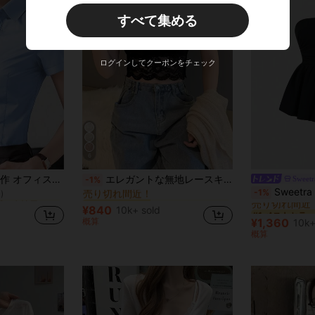
すべて集める
新規ユーザー
30
商品クーポン
%OFF
¥9,000以上のご注文
期間限定
ログインしてクーポンをチェック
6
に プロ 女性用ビジネスブラウス
に エレガント ノースリーブキャミソール
#2 ベストセラー
ブラウス、ビジネス プロフェッショナル アパレル
エレガントな無地レースキャミソール カジュアル ブラック 夏、デートナイト
Sweetr
-1%
売り切れ間近！
)
#1 ベストセラー
Sweetra ストラップレス ラ
-1%
に プロ 女性用ビジネスブラウス
に プロ 女性用ビジネスブラウス
に エレガント ノースリーブキャミソール
に エレガント ノースリーブキャミソール
#2 ベストセラー
#2 ベストセラー
売り切れ間近
売り切れ間近！
売り切れ間近！
)
)
#1 ベストセラー
#1 ベストセラー
¥840
d
10k+ sold
に プロ 女性用ビジネスブラウス
に エレガント ノースリーブキャミソール
#2 ベストセラー
売り切れ間近
売り切れ間近
概算
¥1,360
10k+
売り切れ間近！
)
#1 ベストセラー
概算
売り切れ間近