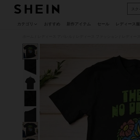
スク
Use up
カテゴリ
おすすめ
新作アイテム
セール
レディース服
ホーム
レディース アパレル
レディース ファッション
レディース
/
/
/