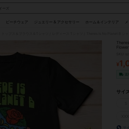
イーズ
 and down arrow keys to navigate search 検索履歴 and 人気ワード. Press Enter to 
ビーチウェア
ジュエリー & アクセサリー
ホーム＆インテリア
メ
 トップス＆ブラウス＆Tシャツ
レディース Tシャツ
Theres Is No Planet B 
/
/
Theres
Flow
SKU: s
1,
¥
PR
送
サイ
S
XXX
サ