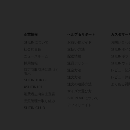
企業情報
ヘルプ＆サポート
カスタマー
SHEINについて
お買い物ガイド
お問い合わ
社会的責任
支払い方法
SHEINポ
ニュースルーム
配送情報
SHEINギ
採用情報
返品ポリシー
SHEINウ
特定商取引法に基づく
返金方法
レビュー記
表示
注文方法
レビュー評
SHEIN TOKYO
注文の追跡方法
よくある質
#SHEIN101
サイズの選び方
消費者志向自主宣言
SHEIN VIPについて
品質管理の取り組み
アフィリエイト
SHEIN CLUB