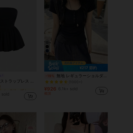
8
¥217 節約
売り切れ間近！
無地 レギュラーショルダー 半袖Tシャツ レディース、ラウンドネック スリムフィット 美シルエット 伸縮性トップ、軽量 通気性 快適 夏用 多用途 オールマッチTシャツ
a
-19%
(1000+)
ノースリーブ レディーストップス
ッフルトップ ルーチェ Y2Kデザイン レディース夏用シンプル
売り切れ間近！
売り切れ間近！
！
(1000+)
(1000+)
ノースリーブ レディーストップス
ノースリーブ レディーストップス
¥926
6.1k+ sold
売り切れ間近！
！
！
概算
 sold
(1000+)
ノースリーブ レディーストップス
！