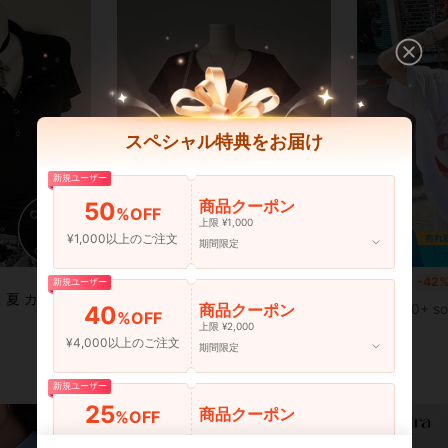
スペシャル特典をお届け
新規ユーザー
商品クーポン
50
%OFF
7
上限 ¥1,000
¥1,000以上のご注文
期間限定
8
MJYY
国内発送
-42
新規ユーザー
売り切れ間近！
Attitoon レディース 夏 カジュアル 万能 無地 半袖Tシャツ
女性用 ラウンドネック フィッテッド 半袖Tシャツ、アメリカンスタイル、ホワイト、春夏新作カジュアル ブラック
-1%
(1000+)
¥526
商品クーポン
70+ so
40
%OFF
売り切れ間近！
売り切れ間近！
上限 ¥2,000
(1000+)
(1000+)
¥901
10k+ sold
¥4,000以上のご注文
期間限定
売り切れ間近！
概算
(1000+)
新規ユーザー
25
商品クーポン
%OFF
¥6,000以上のご注文
期間限定