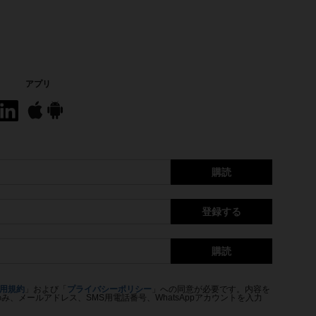
アプリ
購読
登録する
購読
用規約
」および「
プライバシーポリシー
」への同意が必要です。内容を
、メールアドレス、SMS用電話番号、WhatsAppアカウントを入力