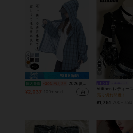
4
6
¥869 節約
2026夏新作 日焼け止め ジャケット 速乾 フード付き 長袖 シャツ カーディガン チェック柄 メンズ レディース 接触冷感 涼しい 快適 軽量 通気性抜群 紫外線対策 UVカット アウター
Attitoon
国内発送
-30%
残り2日
¥2,037
100+ sold
売り切れ間近！
¥1,751
700+ sold