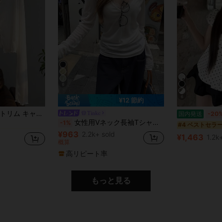
6
6
¥12 節約
に シアー デイリーシャツ
長袖ニットシアーカバーアップトップ レディース、夏
Tinkc
国内発送
-20
女性用Vネック長袖Tシャツ、多用途な日よけ、春夏に適しています ホワイト
-1%
に シアー デイリーシャツ
に シアー デイリーシャツ
#4 ベストセラ
¥963
2.2k+ sold
¥1,463
1.2k
に シアー デイリーシャツ
概算
高リピート率
もっと見る