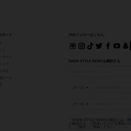
サポート
SNSフォローはこちら：
せ
イント
フトカード
SHEIN STYLE NEWSを購読する
ォレット
入方法
価ルール
問
JP + 81
JP + 81
「SHEIN STYLE NEWSの購読には「
利
ご確認の上、ご同意いただける場合にのみ
し、ご購読・ご登録ください。」