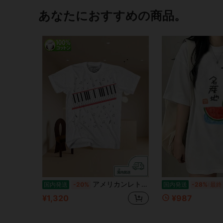
あなたにおすすめの商品。
アメリカンレトロスタイルのウエスタン風半袖シャツ - ,マイケル・ジョセフ・ジャクソン
国内発送
-20%
国内発送
-28%
最終
¥1,320
¥987