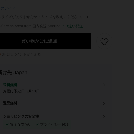
イズガイド
のサイズがありませんか？ サイズを教えてください。
ズ are shipped from 国内発送 offering
より速い配送
.
買い物かごに追加
6
SHEINポイントがたまる
届け先
Japan
送料無料
お届け予定日:
8月13日
返品無料
ショッピングの安全性
安全な支払い
プライバシー保護