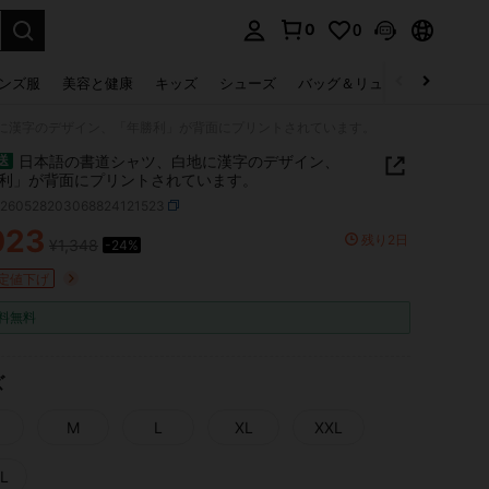
0
0
select.
ンズ服
美容と健康
キッズ
シューズ
バッグ＆リュック
下着＆
に漢字のデザイン、「年勝利」が背面にプリントされています。
日本語の書道シャツ、白地に漢字のデザイン、
送
利」が背面にプリントされています。
z260528203068824121523
023
残り2日
¥1,348
-24%
ICE AND AVAILABILITY
定値下げ
料無料
ズ
M
L
XL
XXL
L