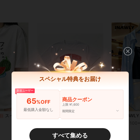
スペシャル特典をお届け
新規ユーザー
商品クーポン
65
%OFF
上限 ¥1,600
15
最低購入金額なし
期間限定
スイカの特産地 半袖 ゆるキャラ ユニセックス ユニセックスTシャツ
EAST HIGH ワイルドキャッツ Tシャツ - カレッジ風ロゴ 半袖 綿100% 通気性抜群 柔らか素材 夏服 カジュアル スポーツ 運動会 部活 チームウェア お揃い ペアルック プレゼント メンズ レディース
INAWLY レデ
日
国内発送
-20%
-3%
¥1,267
100+
¥1,101
概算
すべて集める