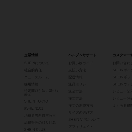
企業情報
ヘルプ＆サポート
カスタマー
SHEINについて
お買い物ガイド
お問い合わ
社会的責任
支払い方法
SHEINポ
ニュースルーム
配送情報
SHEINギ
採用情報
返品ポリシー
SHEINウ
特定商取引法に基づく
返金方法
レビュー記
表示
注文方法
レビュー評
SHEIN TOKYO
注文の追跡方法
よくある質
#SHEIN101
サイズの選び方
消費者志向自主宣言
SHEIN VIPについて
品質管理の取り組み
アフィリエイト
SHEIN CLUB