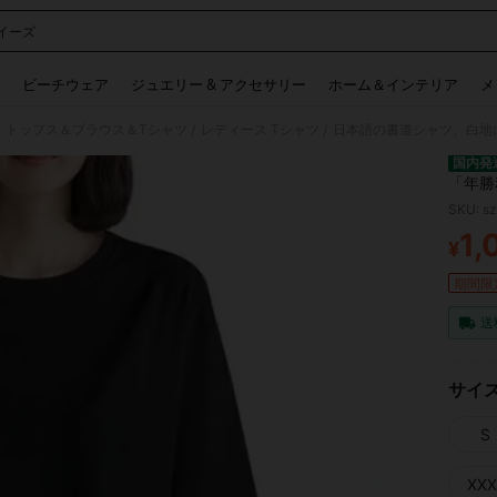
イーズ
 and down arrow keys to navigate search 検索履歴 and 人気ワード. Press Enter to 
ビーチウェア
ジュエリー & アクセサリー
ホーム＆インテリア
メ
 トップス＆ブラウス＆Tシャツ
レディース Tシャツ
日本語の書道シャツ、白地
/
/
国内発
「年勝
SKU: s
1,
¥
PR
期間限
送
サイ
S
XXX