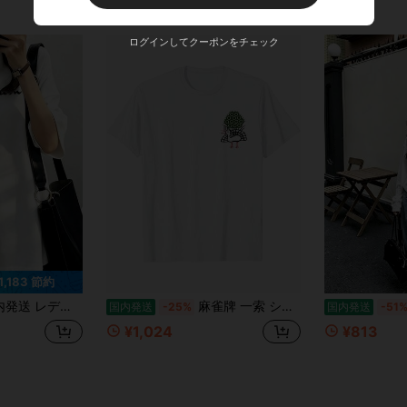
ログインしてクーポンをチェック
1,183 節約
ザイン ファッションプリント ラウンドネック カジュアル万能 ティーンガール風 200g コットン半袖 T シャツ 着心地抜群
麻雀牌 一索 シャツ 面白い 文字 物語 ヴィンテージ麻雀愛好家 シャツ ホワイト
国内発送
-25%
国内発送
-51
¥1,024
¥813