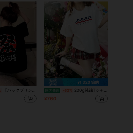
¥1,320 節約
【バックプリント・背中側】祭 まつり（筆文字）日の丸 お祭り 衣装 体育祭 文化祭 イベント 面白い デザイン Tシャツ
200g純綿Tシャツ2026年夏レディース新作半袖純綿ホリデー柄半袖丸首カップル着用小シャツトップス
%
国内発送
-63%
¥760