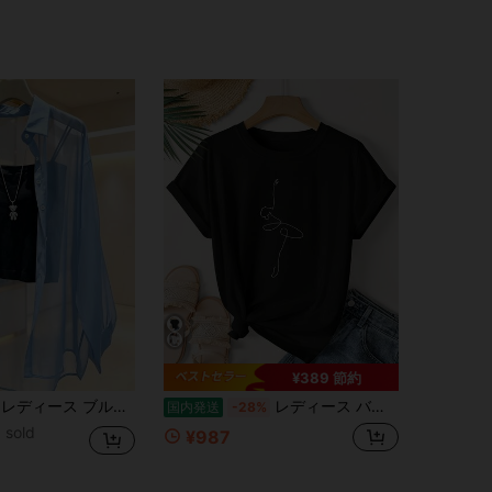
¥389 節約
ィース ブルー 襟付き 長袖シャツ
レディース バレエダンサー ラインアート Tシャツ - ソフトピンク ルーズフィット ラウンドネック 半袖トップス バレエポーズプリントインり ミディアムストレッチ 通気性の良い生地 通常のアパレル・ダンス練習する・休暇の服装に最
国内発送
-28%
 sold
¥987