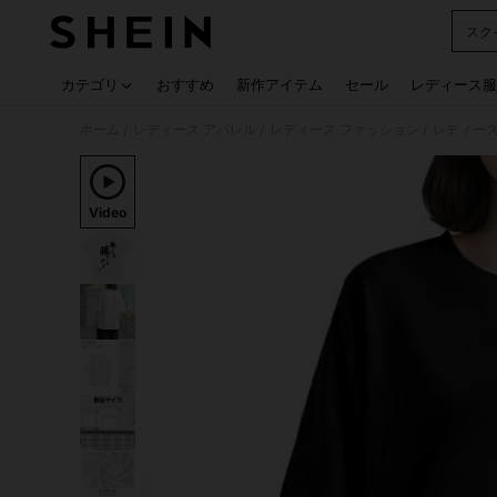
スク
Use up
カテゴリ
おすすめ
新作アイテム
セール
レディース服
ホーム
レディース アパレル
レディース ファッション
レディース
/
/
/
Video