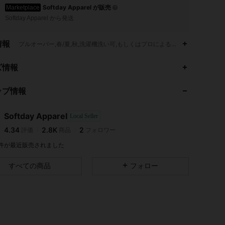
Softday Apparel が販売
Marketplace
Softday Apparel から発送
情報
プルオーバー,春/夏,秋,洗濯機洗い可,もしくはプロによるドライクリーニン
ズ情報
ップ情報
4.34
2.8K
2
Softday Apparel
Local Seller
4.34
2.8K
2
評価
商品
フォロワー
m***i
が
1日前
にフォローしました
1 件が最近販売されました
すべての商品
フォロー