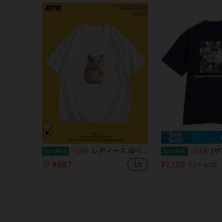
レディース ゆったりフィット カジュアルTシャツ,[商品名]コミックスタイルクリエイティブ柄クルーネックTシャツ | カジュアルな夏用半袖,生地,レギュラーフィット,週末のカジュアルなお出かけに最适,200G 半袖トップス,2026 Y2KTシャツ,個性的ななレトロシャツ,ミニマルベースシャツ,一年中着用可能なデイリーシャツ,通気性のある素材で洗濯機対応,レギュラーラウンドネック,柔らかいらかな筋肉のタッチりのTシャツ,女性への贈呈り物に最适
[ザ?ノース?フェイス
国内発送
-27%
国内発送
-32%
¥987
¥1,129
50+ sold