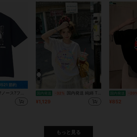
29
¥521 節約
] 半袖Tシャツ 半袖 吸汗速乾 抗菌防臭 メンズ レディース(1)
国内発送 純綿 T シャツ 2026 夏新作 プリント柄 レディース丸首半袖 カジュアルコーデ カップル着用可
国内発送
-32%
国内発送
-20
¥1,129
¥852
もっと見る