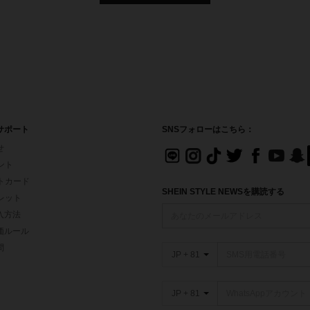
サポート
SNSフォローはこちら：
せ
イント
フトカード
SHEIN STYLE NEWSを購読する
ォレット
入方法
価ルール
問
JP + 81
JP + 81