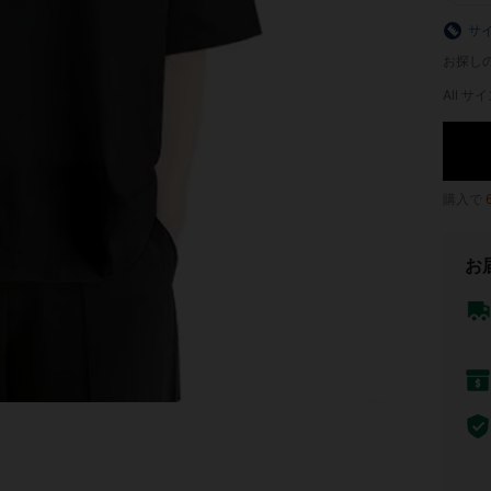
サ
お探し
All サイ
購入で
お