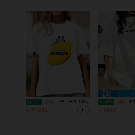
¥
レディース 100% コットン ゆったり T シャツ レモンキャラクター英字ロゴ カジュアル半袖カットソー
国内発送 レディース春夏新作 ユニークデ
国内発送
-25%
国内発送
-58%
¥1,032
¥860