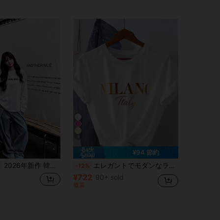
4
¥94 節約
2026年新作 韓国風カジュアル 万能 レディース 長袖・半袖Tシャツ レディースTシャツ
エレガントでモダンなラグジュアリーデザイン、大胆な輝くゴールドの大文字「MILANO」とエレガントな軽めのフォントで書かれた「ITALY」が特徴のミニマリストスタイル女性用Tシャツ
%
-12%
¥722
90+ sold
概算