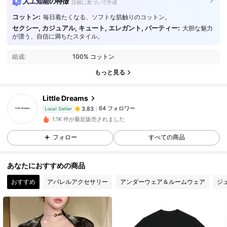
人工知能の特徴
詳細に基づいて作成
コットン:
毎日着たくなる、ソフトな肌触りのコットン。
セクシー, カジュアル, キュート, エレガント, パーティー:
大胆な魅力
64 フォロワー
3.83
が漂う、自信に満ちたスタイル。
組成:
100% コットン
64 フォロワー
3.83
もっと見る
Little Dreams
64 フォロワー
3.83
n***7
は
1日前
に購入しました
Local Seller
1.1K 件が最近販売されました
64 フォロワー
3.83
フォロー
すべての商品
あなたにおすすめの商品
64 フォロワー
3.83
おすすめ
アパレルアクセサリー
アンダーウェア＆ルームウェア
ジ
64 フォロワー
3.83