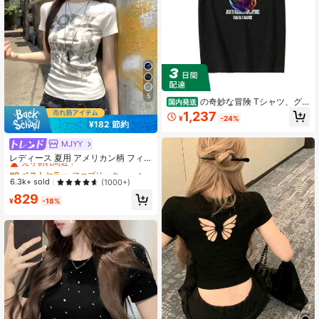
5
の奇妙な冒険 Tシャツ、グ
国内発送
イード?ミスタ、半袖、純綿、夏服、
1,237
¥
-24%
セックス?ピストルズ、丸首、インナ
¥182 節約
ーレイヤー、吸汗性と通気性、柔ら
かく快適、カジュアル (8)
MJYY
#9 ベストセラー
ファブリック 女性用Tシャツ
売り切れ間近！
レディース 夏用 アメリカン柄 フィ
ット 半袖Tシャツ ホワイト カジュア
#9 ベストセラー
#9 ベストセラー
ファブリック 女性用Tシャツ
ファブリック 女性用Tシャツ
ルトップス
売り切れ間近！
売り切れ間近！
6.3k+ sold
(1000+)
#9 ベストセラー
ファブリック 女性用Tシャツ
829
¥
-18%
売り切れ間近！