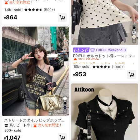
タープリント スリムフィット クルー
#10 ベストセラー
#10 ベストセラー
に イエロー ベーシックなカジュアルTシャツ
に イエロー ベーシックなカジュアルTシャツ
ネック Tシャツ レディース、半袖、
売り切れ間近！
売り切れ間近！
1.4k+ sold
(500+)
イエロー トップ カジュアル サマー
#10 ベストセラー
に イエロー ベーシックなカジュアルTシャツ
864
¥
売り切れ間近！
18
FRIFUL Weekend
#2 ベストセラー
に Vネック 女性用トップス、ブラウス、Tシャツ
売り切れ間近！
FRIFUL ポルカドット柄レーストリム
付き タイフロントTシャツ、夏用グ
#2 ベストセラー
#2 ベストセラー
に Vネック 女性用トップス、ブラウス、Tシャツ
に Vネック 女性用トップス、ブラウス、Tシャツ
ラフィックTシャツ(レディース)
売り切れ間近！
売り切れ間近！
10k+ sold
(1000+)
#2 ベストセラー
に Vネック 女性用トップス、ブラウス、Tシャツ
953
¥
売り切れ間近！
4
ストリートスタイル ヒップホッププ
リント アシンメトリーショルダー 半
高リピート率
売り切れ間近！
袖Tシャツ レディース 夏 ホットガー
800+ sold
ル アシンメトリーショルダー ブラッ
1,047
クトップ カジュアル
¥