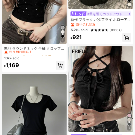
#目を引くカットアウトデザイン
新作 ブラック バタフライ ホローア
ウト 半袖 スタイリッシュ カジュア
売り切れ間近！
ル トップス 夏用 通気性
5.2k+ sold
(1000+)
921
¥
4
#3 ベストセラー
夜遊び 女性用Tシャツ
売り切れ間近！
無地 ラウンドネック 半袖 クロップ
ド フィット レディースTシャツ ショ
#3 ベストセラー
#3 ベストセラー
夜遊び 女性用Tシャツ
夜遊び 女性用Tシャツ
ルダーパッド付き、春/夏 カジュアル
10k+ sold
売り切れ間近！
売り切れ間近！
ブラック、ミニマリスト
#3 ベストセラー
夜遊び 女性用Tシャツ
1,169
¥
売り切れ間近！
7