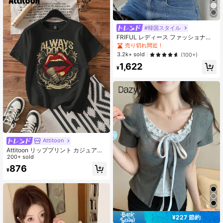
#韓国スタイル
FRIFUL レディース ファッショナブ
ル 多層ヘム Tシャツ、デートに最適
売り切れ間近！
3.2k+ sold
(100+)
1,622
¥
Attitoon
Attitoon リッププリント カジュアル
ルーズクルーネック 半袖 レディース
200+ sold
Tシャツ、夏に最適、コットンブレン
876
¥
ド
¥227 節約