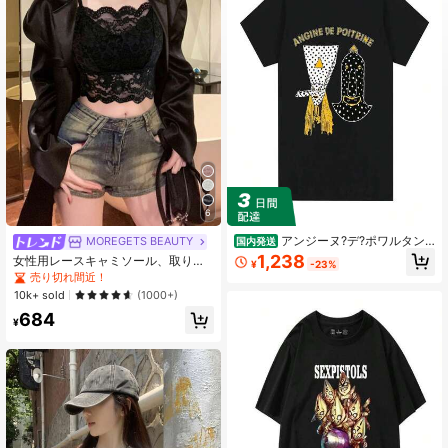
64 フォロワー
3.83
64 フォロワー
3.83
64 フォロワー
3.83
6
64 フォロワー
3.83
アンジーヌ?デ?ポワルタン
MOREGETS BEAUTY
国内発送
Tシャツ ソフトコットン ロックバン
1,238
女性用レースキャミソール、取り外
¥
-23%
ド アルバムアート グラフィックプリ
し可能なパッド付き、かわいい&セク
売り切れ間近！
ントTシャツ ストリートウェア レデ
64 フォロワー
3.83
シーな無地インナー、新学期、冬、
10k+ sold
(1000+)
ィース メンズ レディース ラウンド
クリスマス、春節、カジュアルブラ
ネック トップス レディース.jpg
684
ックサマーに適しています、シック&
¥
エレガント