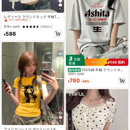
8
#1 ベストセラー
に ライトウェイト 女性用トップス、ブラウス、Tシャツ
売り切れ間近！
レディース ラウンドネック 半袖Tシ
ャツ 夏新作 レタープリント アメリ
#1 ベストセラー
#1 ベストセラー
に ライトウェイト 女性用トップス、ブラウス、Tシャツ
に ライトウェイト 女性用トップス、ブラウス、Tシャツ
カンホットガール風 ファッション カ
売り切れ間近！
売り切れ間近！
9.1k+ sold
(1000+)
ジュアル 万能 スリムフィット クロ
#1 ベストセラー
に ライトウェイト 女性用トップス、ブラウス、Tシャツ
586
ップド丈 ホワイト
¥
売り切れ間近！
7
¥588 節約
100%綿 半袖 ラウンドネッ
国内発送
ク Tシャツ 夏服 レディース おもしろ
500+ sold
プリント ゆったり カジュアル トッ
760
¥
-44%
プス
9
#10 ベストセラー
に イエロー ベーシックなカジュアルTシャツ
売り切れ間近！
アメリカンレトロ ポートレート&レ