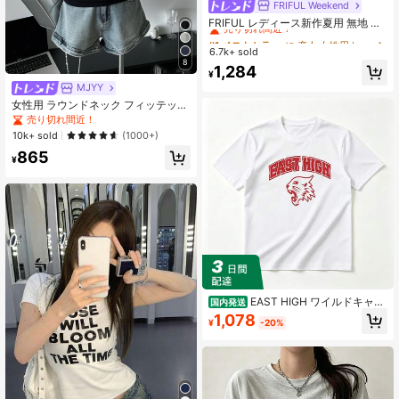
FRIFUL Weekend
#1 ベストセラー
に 恋人 女性用トップス、ブラウス、Tシャツ
売り切れ間近！
FRIFUL レディース新作夏用 無地 プ
リーツ ドローストリング リボン ウ
#1 ベストセラー
#1 ベストセラー
に 恋人 女性用トップス、ブラウス、Tシャツ
に 恋人 女性用トップス、ブラウス、Tシャツ
エストシェイプ スリミング カジュア
6.7k+ sold
売り切れ間近！
売り切れ間近！
ル 万能 Tシャツ お出かけトップス
8
#1 ベストセラー
に 恋人 女性用トップス、ブラウス、Tシャツ
1,284
¥
売り切れ間近！
MJYY
女性用 ラウンドネック フィッテッド
半袖Tシャツ、アメリカンスタイル、
売り切れ間近！
ホワイト、春夏新作カジュアル ブラ
10k+ sold
(1000+)
ック
865
¥
EAST HIGH ワイルドキャッ
国内発送
ツ Tシャツ - カレッジ風ロゴ 半袖 綿
1,078
¥
-20%
100% 通気性抜群 柔らか素材 夏服 カ
ジュアル スポーツ 運動会 部活 チー
ムウェア お揃い ペアルック プレゼ
ント メンズ レディース