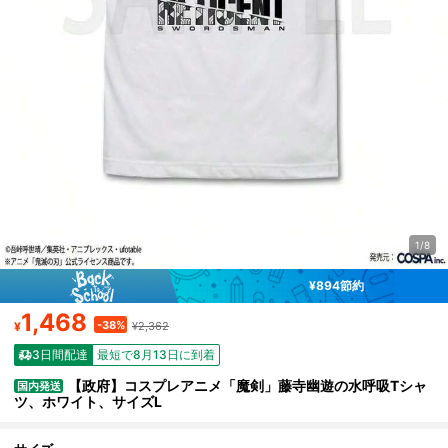
1/8
¥894節約
1,468
-38%
¥
¥2,362
3日間配達
最短で8月13日に到着
【政府】コスプレアニメ「魔剣」藤寺幽遊の水呼吸Tシャ
国内発送
ツ、ホワイト、サイズL