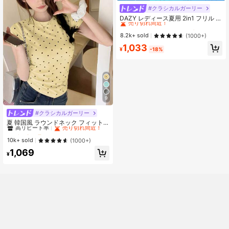
#クラシカルガーリー
#8 ベストセラー
に スクープネック 女性用トップス、ブラウス、Tシャツ
売り切れ間近！
DAZY レディース夏用 2in1 フリル ち
ょう結び 半袖Tシャツ
#8 ベストセラー
#8 ベストセラー
に スクープネック 女性用トップス、ブラウス、Tシャツ
に スクープネック 女性用トップス、ブラウス、Tシャツ
売り切れ間近！
売り切れ間近！
8.2k+ sold
(1000+)
#8 ベストセラー
に スクープネック 女性用トップス、ブラウス、Tシャツ
1,033
¥
-18%
売り切れ間近！
9
#クラシカルガーリー
#1 ベストセラー
に イエロー オフィスデイリートップス
高リピート率
売り切れ間近！
夏 韓国風 ラウンドネック フィット
カジュアル ドット柄 半袖Tシャツ イ
#1 ベストセラー
#1 ベストセラー
に イエロー オフィスデイリートップス
に イエロー オフィスデイリートップス
エロー、エステティック
高リピート率
高リピート率
売り切れ間近！
売り切れ間近！
10k+ sold
(1000+)
#1 ベストセラー
に イエロー オフィスデイリートップス
1,069
¥
高リピート率
売り切れ間近！