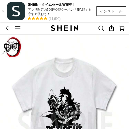
SHEIN - タイムセール実施中!
×
アプリ限定の500円OFFクーポン「JPAPP」を
インストール
今すぐ使おう！
(11,600)