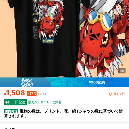
1/8
¥903節約
1,508
-37%
残り2日
¥
¥2,411
3日間配達
最短で8月13日に到着
宝物の数は、プリント、花、綿Tシャツの数に基づいて計
国内発送
算されます。