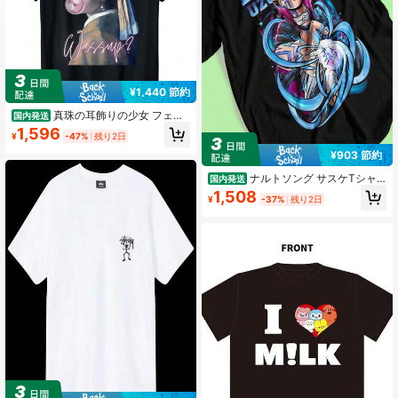
3.79
66 フォロワー
3.79
66 フォロワー
3.79
¥1,440 節約
真珠の耳飾りの少女 フェル
国内発送
メール 面白い オルタード アート Wa
1,596
¥
-47%
残り2日
ssup Tシャツ
¥903 節約
ナルトソング サスケTシャ
国内発送
ツ、うちはイタチTシャツ、マダラシ
1,508
¥
-37%
残り2日
スイTシャツ、ユニセックスTシャツ
（9）