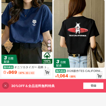
け
11
オニツカタイガー 花柄 トラ
国内発送
T シャツ レディース 半袖 綿 ホワイ
2026新作TES CALIFORNIA
国内発送
969
¥
-37%
残り3日
ト オーバーサイズ カジュアル おし
フレンチブルドッグサーフィンTシャ
1,064
¥
-20%
ゃれ
ツ - ホワイトいフレンチブルドッグ
と赤いいサーフボードのデザイン、1
00%ゆったりフィットのユニセック
30%OFF＆全品送料無料特典
買い物かごに追加
登録
37% 割引！
スTシャツ、カリフォルニアの犬愛好
家へけウェア、カ