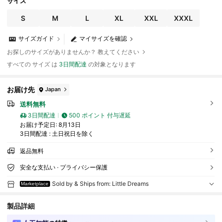
サイズ
S
M
L
XL
XXL
XXXL
サイズガイド
マイサイズを確認
お探しのサイズがありませんか？ 教えてください
すべての サイズ は
3日間配達
の対象となります
お届け先
Japan
送料無料
3日間配達
500 ポイント 付与遅延
お届け予定日:
8月13日
3日間配達 : 土日祝日を除く
返品無料
安全な支払い · プライバシー保護
Sold by & Ships from: Little Dreams
Marketplace
製品詳細