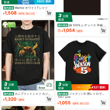
¥903 節約
Warrior ホワイトTシャツ
国内発送
1,508
¥
-37%
残り2日
綿 100% レディース 半袖 T
国内発送
シャツ I LOVE MILK プリント シンプ
1,054
¥
-23%
ルカラーカジュアル
¥321 節約
カニプリントシャツ カジュ
ジャクソン5-用レトロヴィ
国内発送
国内発送
アル メンズ 半袖 レトロ風 日本語テ
ンテージ漫画Tシャツ,1970sユーズド
100+ sold
1,320
¥
-20%
キスト 夏 年間通して ストリートウ
加工グラフィック,カワイイ服,スウェ
1,055
¥
-23%
残り2日
ェア 綿% 肌触りが良い 柔らかい マ
ットシャツ,スウェットシャツ
ルチシーン 日常使い 着回し お出か