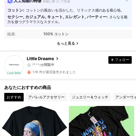
人工知能の特徴
詳細に基づいて作成
コットン:
コットンの風合いを活かした、リラックス感のある着心地。
セクシー, カジュアル, キュート, エレガント, パーティー:
さらなる魅
力を放つグラマラスなスタイル。
66 フォロワー
3.79
組成:
100% コットン
66 フォロワー
3.79
もっと見る
66 フォロワー
3.79
Little Dreams
フォロー
f***z
が閲覧中
66 フォロワー
3.79
1.1K 件が最近販売されました
Local Seller
66 フォロワー
3.79
あなたにおすすめの商品
66 フォロワー
3.79
おすすめ
アパレルアクセサリー
ジュエリー＆ウォッチ
アンダーウ
66 フォロワー
3.79
66 フォロワー
3.79
66 フォロワー