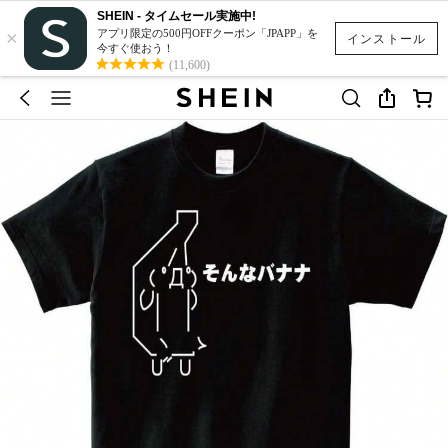
SHEIN - タイムセール実施中!
×
アプリ限定の500円OFFクーポン「JPAPP」を
インストール
今すぐ使おう！
(11,600)