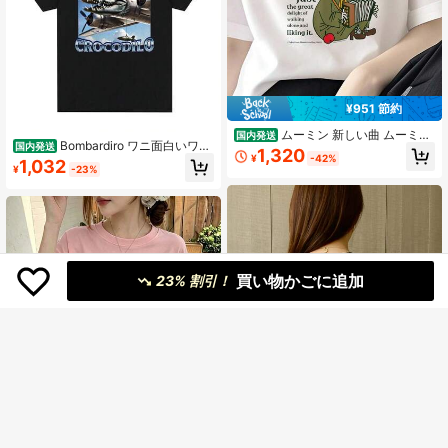
¥951 節約
ムーミン 新しい曲 ムーミン
国内発送
Bombardiro ワニ面白いワニ
国内発送
の谷の物語 スナフキンの引用 Tシャ
1,320
飛行機爆撃機ミーム Tシャツ男性女
¥
-42%
ツ
1,032
¥
-23%
性服カジュアル綿特大半袖 Tシャツ
買い物かごに追加
23% 割引！
4