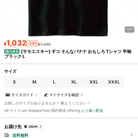
1/11
1,032
¥
-23%
¥1,348
[サモエスキー] ギコ そんなバナナ おもしろ Tシャツ 半袖
国内発送
ブラック L
サイズ
S
M
L
XL
XXL
XXXL
サイズガイド
マイサイズを確認
お探しのサイズがありませんか？ 教えてください
All サイズ are shipped from 国内発送 offering
より速い配送
.
お届け先
Japan
送料無料