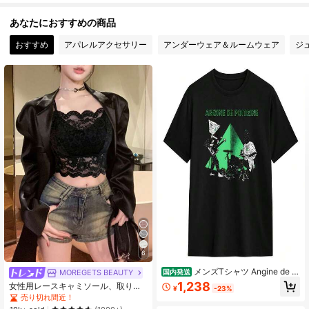
あなたにおすすめの商品
5 フォロワー
4.77
おすすめ
アパレルアクセサリー
アンダーウェア＆ルームウェア
ジ
6
メンズTシャツ Angine de P
MOREGETS BEAUTY
国内発送
oitrine ヴィンテージコットンTシャ
1,238
女性用レースキャミソール、取り外
¥
-23%
ツ 半袖Tシャツ ラウンドカラー服 プ
し可能なパッド付き、かわいい&セク
売り切れ間近！
ラスサイズ
シーな無地インナー、新学期、冬、