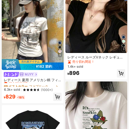
5
5
レディース ルーズVネック レギュラ
ーショルダー 半袖Tシャツ セクシー
売り切れ間近！
で着回しやすい スリミング効果のあ
¥182 節約
1.4k+ sold
る万能トップス 肌に優しい 夏服 ブ
896
ラック
¥
MJYY
#9 ベストセラー
ファブリック 女性用Tシャツ
売り切れ間近！
レディース 夏用 アメリカン柄 フィ
ット 半袖Tシャツ ホワイト カジュア
#9 ベストセラー
#9 ベストセラー
ファブリック 女性用Tシャツ
ファブリック 女性用Tシャツ
ルトップス
売り切れ間近！
売り切れ間近！
6.3k+ sold
(1000+)
#9 ベストセラー
ファブリック 女性用Tシャツ
829
¥
-18%
売り切れ間近！