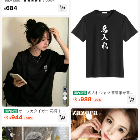
10k+ sold
(1000+)
クリスマス、春節、カジュアルブラ
684
ックサマーに適しています、シック&
¥
エレガント
名入れシャツ 書道家が書く
国内発送
筆文字 漢字 オーダーメイド オリジ
988
¥
-27%
ナル プリント レディー...レディース
10
シャツ
オニツカタイガー 花柄 トラ
国内発送
T シャツ レディース 半袖 綿 ホワイ
944
¥
-38%
ト オーバーサイズ カジュアル おし
ゃれ