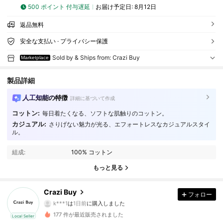
500 ポイント 付与遅延
お届け予定日:
8月12日
返品無料
安全な支払い · プライバシー保護
Sold by & Ships from: Crazi Buy
Marketplace
製品詳細
人工知能の特徴
詳細に基づいて作成
コットン:
毎日着たくなる、ソフトな肌触りのコットン。
カジュアル:
さりげない魅力が光る、エフォートレスなカジュアルスタイ
5 フォロワー
4.77
ル。
5 フォロワー
4.77
組成:
100% コットン
もっと見る
5 フォロワー
4.77
Crazi Buy
フォロー
5 フォロワー
4.77
k***1
は
1日前
に購入しました
177 件が最近販売されました
Local Seller
5 フォロワー
4.77