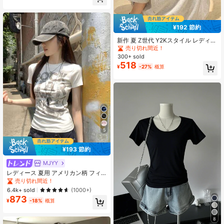
トップス
¥192 節約
新作 夏 Z世代 Y2Kスタイル レディー
ス おもしろ犬サーフィン柄 ラウンド
売り切れ間近！
ネック 半袖Tシャツ カジュアル
300+ sold
518
¥
-27%
概算
5
¥193 節約
#9 ベストセラー
ファブリック 女性用Tシャツ
売り切れ間近！
MJYY
#9 ベストセラー
#9 ベストセラー
ファブリック 女性用Tシャツ
ファブリック 女性用Tシャツ
レディース 夏用 アメリカン柄 フィ
ット 半袖Tシャツ ホワイト カジュア
売り切れ間近！
売り切れ間近！
ルトップス
#9 ベストセラー
ファブリック 女性用Tシャツ
6.4k+ sold
(1000+)
873
売り切れ間近！
¥
-18%
概算
8