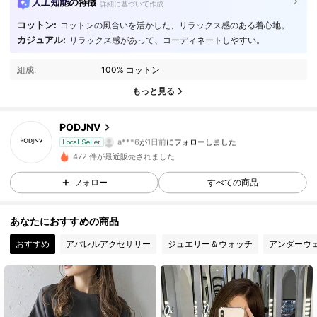
人工知能の特徴
詳細に基づいて作成
コットン:
コットンの風合いを活かした、リラックス感のある着心地。
3 フォロワー
4.55
カジュアル:
リラックス感があって、コーディネートしやすい。
組成:
100% コットン
3 フォロワー
4.55
もっと見る
3 フォロワー
4.55
PODJNV
a***6
が
1日前
にフォローしました
Local Seller
3 フォロワー
4.55
472 件が最近販売されました
3 フォロワー
4.55
フォロー
すべての商品
3 フォロワー
4.55
あなたにおすすめの商品
おすすめ
アパレルアクセサリー
ジュエリー＆ウォッチ
アンダーウ
3 フォロワー
4.55