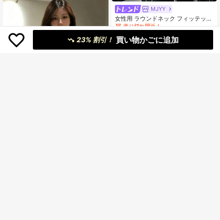
MJYY
女性用 ラウンドネック フィッテッド
半袖Tシャツ、アメリカンスタイル、
売り切れ間近！
ホワイト、春夏新作カジュアル ブラ
10k+ sold
(1000+)
買い物かごに追加
ック
23% 割引！
912
¥
概算
36
レディース 綿素材 プリント
国内発送
1,024
柄 半袖 T シャツ クルーネック カジ
¥
-38%
残り2日
ュアル 柔らか肌触り 通気性良好 夏
新作 普段着 通勤着 おしゃれデイリ
ーカジュアルトップス
8
レディース半袖Tシャツ 胸
国内発送
元niko and..ロゴプリント ゆったり
100+ sold