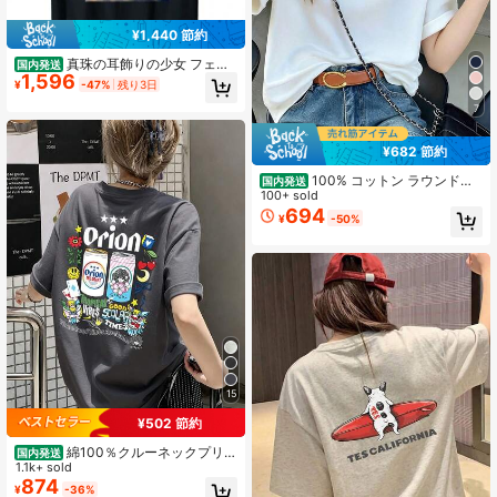
¥1,440 節約
真珠の耳飾りの少女 フェル
国内発送
1,596
メール 面白い オルタード アート Wa
¥
-47%
残り3日
ssup Tシャツ
7
¥682 節約
100% コットン ラウンドネ
国内発送
ック半袖 T シャツ、夏服レディース
100+ sold
ロゴプリント おしゃれゆったりカジ
694
¥
-50%
ュアルトップス
15
¥502 節約
綿100％クルーネックプリン
国内発送
ト半袖Tシャツ、女性用新作夏服、ス
1.1k+ sold
タイリッシュなゆったりカジュアル
874
¥
-36%