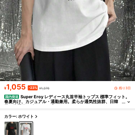
1/5
1,055
-23%
残り3日
¥
¥1,376
Super Eroy レディース丸首半袖トップス 標準フィット。
国内発送
春夏向け、カジュアル・通勤兼用。柔らか通気性抜群、日韓
風、洗濯可、ギフトにも◎
カラー: ホワイト