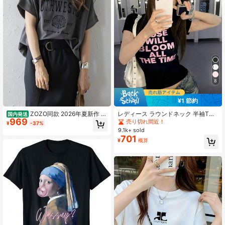
8
¥1 節約
ZOZO同款 2026年夏新作 韓
レディース ラウンドネック 半袖Tシ
国内発送
969
国風プレミアム・アップグレード版
ャツ 夏新作 レタープリント アメリ
売り切れ間近！
¥
-37%
レディース 綿100% プリント柄 半袖
カンホットガール風 ファッション カ
9.1k+ sold
Tシャツ クルーネック カジュアル 柔
ジュアル 万能 スリムフィット クロ
701
¥
概算
らかい肌触り 通気性抜群 夏新作 普
ップド丈トップス
段着 通勤着 おしゃれデイリーカジュ
アルトップス