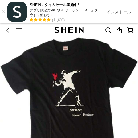
SHEIN - タイムセール実施中!
×
アプリ限定の500円OFFクーポン「JPAPP」を
インストール
今すぐ使おう！
(11,600)