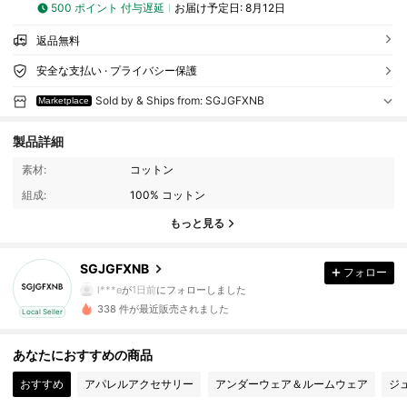
500 ポイント 付与遅延
お届け予定日:
8月12日
返品無料
安全な支払い · プライバシー保護
Sold by & Ships from: SGJGFXNB
Marketplace
製品詳細
素材:
コットン
組成:
100% コットン
もっと見る
2 フォロワー
4.57
SGJGFXNB
フォロー
l***e
が
1日前
にフォローしました
338 件が最近販売されました
Local Seller
2 フォロワー
4.57
あなたにおすすめの商品
2 フォロワー
4.57
おすすめ
アパレルアクセサリー
アンダーウェア＆ルームウェア
ジ