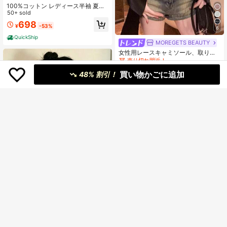
100%コットン レディース半袖 夏服
y2kスタイルトップ レディースカジ
50+ sold
ュアルプリントTシャツ 春夏新作 ゆ
698
¥
-53%
ったり快適 韓国風トップス ス キャ
6
ラクター tシャツ 国内発送
QuickShip
MOREGETS BEAUTY
女性用レースキャミソール、取り外
し可能なパッド付き、かわいい&セク
売り切れ間近！
シーな無地インナー、新学期、冬、
10k+ sold
(1000+)
買い物かごに追加
クリスマス、春節、カジュアルブラ
48% 割引！
547
ックサマーに適しています、シック&
¥
-20%
過去2時間
エレガント
概算
10
オニツカタイガー 花柄 トラ T シャツ
レディース 半袖 綿 ホワイト オーバ
944
¥
-38%
ーサイズ カジュアル おしゃれ
QuickShip