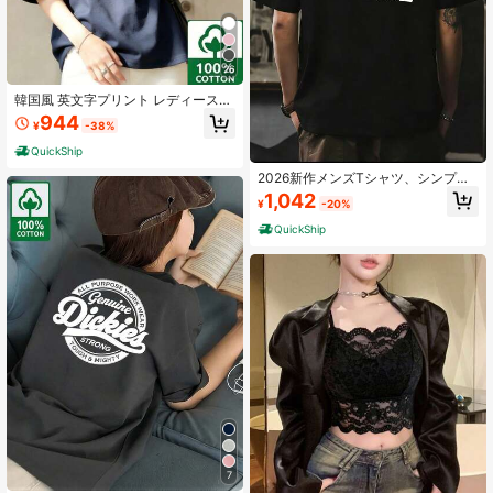
26
韓国風 英文字プリント レディース
綿Tシャツ 半袖 クルーネック カジュ
944
¥
-38%
アル 柔らかい肌触り 通気性抜群 夏
新作 普段着 通勤着 おしゃれデイリ
QuickShip
ーカジュアルトップス
2026新作メンズTシャツ、シンプル
な黒のプリント、綿100%材料で肌に
1,042
¥
-20%
YOしく通気性があり刺激が少ないな
い、感のあるデザインですごい雰囲
QuickShip
気、ゆったりとしたシルエットで体
型をカバー、春夏の通常使用いやデ
ート、旅行するに最适
7