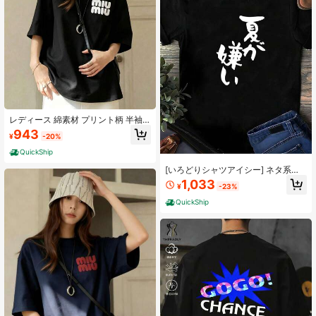
レディース 綿素材 プリント柄 半袖 T
シャツ クルーネック カジュアル 柔
943
¥
-20%
らか肌触り 通気性良好 夏新作 普段
着 通勤着 おしゃれデイリーカジュア
QuickShip
ルトップス
[いろどりシャツアイシー] ネタ系半
袖シャツ 夏が嫌い おもしろ ネタ 文
1,033
¥
-23%
字
QuickShip