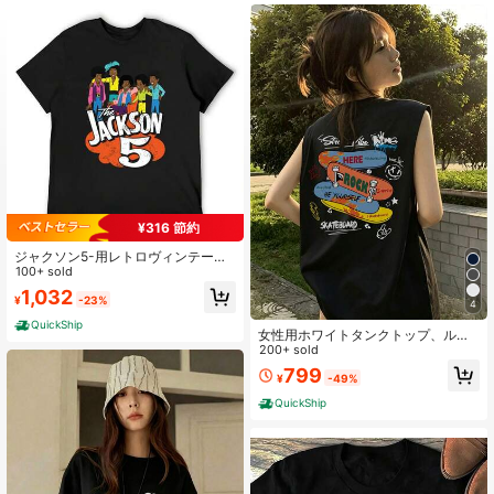
¥316 節約
ジャクソン5-用レトロヴィンテージ
漫画Tシャツ,1970sユーズド加工グラ
100+ sold
フィック,カワイイ服,スウェットシャ
1,032
¥
-23%
ツ,スウェットシャツ
4
QuickShip
女性用ホワイトタンクトップ、ルー
ズフィット、ユニークなスパイシー
200+ sold
スウィートデザイン、ノースリーブT
799
¥
-49%
シャツ、夏カジュアル
QuickShip