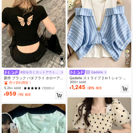
66 フォロワー
3.85
66 フォロワー
3.85
66 フォロワー
3.85
19
#目を引くカットアウトデザイン
Qadelle
新作 ブラック バタフライ ホローア
Qadelle ストライプ 2 in 1 シャツ レ
ウト 半袖 スタイリッシュ カジュア
ディース バケーションコーデ
300+ sold
売り切れ間近！
ル トップス 夏用 通気性
1,245
5.2k+ sold
(1000+)
¥
-21%
概算
959
¥
-1%
概算