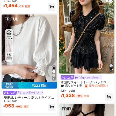
7.3k+ sold
ブラック
1,454
¥
-1%
概算
Vigorsunshine
#5 ベストセラー
ビーチ レディーストップス
8
高リピート率
売り切れ間近！
韓国風 スイート レース パッチワー
¥223 節約
ク ペタルスリーブ ピーターパンカラ
#5 ベストセラー
#5 ベストセラー
ビーチ レディーストップス
ビーチ レディーストップス
ー ブラウス クロップトップ 夏 Tシャ
1.6k+ sold
高リピート率
高リピート率
売り切れ間近！
売り切れ間近！
#ジェンダーレス
ツ ブラック ポルカドット
1,338
#5 ベストセラー
ビーチ レディーストップス
¥
-21%
概算
FRIFUL レディース 夏 ストライプ ラ
高リピート率
売り切れ間近！
ウンドネック 半袖 カフス付きTシャ
1.3k+ sold
ツ
953
¥
-19%
概算