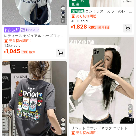
コントラストカラーのレー
国内発送
スがあしらわれたビショップスリー
売り切れ間近！
ブが特徴的な、女性用カジュアルフ
400+ sold
10
ード付きスウェットシャツ。夏と秋
1,828
¥
-25%
残り3日
の着用に最適です。長袖で着心地の
Nadia
良いトップスで、やや伸縮性のある
レディース カジュアル ルーズフィッ
レギュラーフィットのカバーアップ
ト ラウンドネック レター&バイク プ
売り切れ間近！
です。
リント 半袖Tシャツ、春夏に活躍 ホ
1.3k+ sold
ワイト
1,045
¥
-1%
概算
8
リベット ラウンドネック ニットトッ
プ、多用途スリムフィット ニッチ 半
売り切れ間近！
15