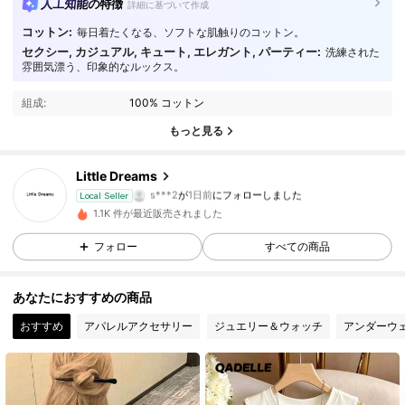
人工知能の特徴
詳細に基づいて作成
コットン:
毎日着たくなる、ソフトな肌触りのコットン。
セクシー, カジュアル, キュート, エレガント, パーティー:
洗練された
66 フォロワー
3.85
雰囲気漂う、印象的なルックス。
組成:
100% コットン
66 フォロワー
3.85
もっと見る
66 フォロワー
3.85
Little Dreams
s***2
が
1日前
にフォローしました
66 フォロワー
3.85
Local Seller
1.1K 件が最近販売されました
66 フォロワー
3.85
フォロー
すべての商品
66 フォロワー
3.85
あなたにおすすめの商品
おすすめ
アパレルアクセサリー
ジュエリー＆ウォッチ
アンダーウ
66 フォロワー
3.85
66 フォロワー
3.85