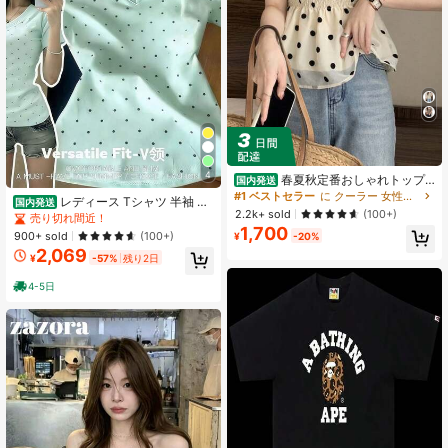
4
春夏秋定番おしゃれトップ
国内発送
ス 韓国ファッションレディース半袖
#1 ベストセラー
に クーラー 女性用トップス、ブラウス、Tシャツ
レディース Tシャツ 半袖 ド
国内発送
ブラウス 水玉ドット柄スクエアネッ
2.2k+ sold
(100+)
ット柄 水玉 Vネック 韓国ファッショ
売り切れ間近！
クにパフスリーブ盛り袖を採用 シャ
ン タイト スリム ウエストシェイプ
1,700
ーリングとペプラム、ウエストマー
900+ sold
(100+)
¥
-20%
着痩せ 細見え 華奢見え 骨格ウェー
クがアクセントのショート丈 シフォ
2,069
ブ 骨格ストレート 大人可愛い フェ
¥
-57%
残り2日
ン素材の透け感で涼しい着心地 鎖骨
ミニン きれいめ カジュアル トップ
を美しく見せ小顔に、二の腕体型カ
ス カットソー ショートスリーブ 春
4-5日
バーで着痩せ華奢見え レトロフレン
夏 秋 デイリー デート お出かけ 旅行
チテイスト漂う清楚上品なガーリー
オフィス 通勤 通学 伸縮性 ストレッ
フェミニンスタイル カジュアルから
チ 涼しい 快適 ネイビー ブラック 20
フォーマルまで対応 通勤通学デート
代 30代 40代 上品 鎖骨見え 美シル
女子会旅行お呼ばれに最適な 20 代
エット 抜け感 お呼ばれ 女子会 ガー
～40 代向け春服夏服
リー ポルカドット ラウンドヘム 重
ね着 インナー 柔らかい