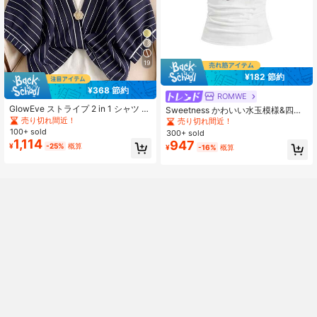
19
¥182 節約
¥368 節約
ROMWE
GlowEve ストライプ 2 in 1 シャツ バ
Sweetness かわいい水玉模様&四つ
ケーションアウトフィット レディー
葉のクローバーアップリケ刺繍 レデ
売り切れ間近！
売り切れ間近！
ス
ィースTシャツ、カジュアルデイリー
100+ sold
300+ sold
ウェア、学校、卒業シーズン、休
1,114
947
¥
-25%
概算
¥
-16%
概算
暇、その他の機会に適しています、
春/夏/秋