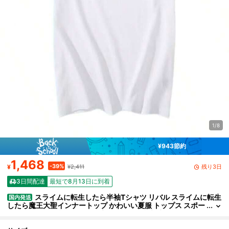
1/8
¥943節約
1,468
-39%
残り3日
¥
¥2,411
3日間配達
最短で8月13日に到着
スライムに転生したら半袖Tシャツ リバル スライムに転生
国内発送
したら魔王大聖インナートップ かわいい夏服 トップス スポー
ツウェア ソフト記念シャツ プラスサイズ 快適 涼しい春夏服
カジュアル 通勤 学校 ユニセックス (7)