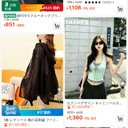
袖スリミングトップ、やや低めのネ
10k+ sold
(1000+)
ックライン、素材、レディースカジ
1,108
¥525 節約
ュアルホワイト夏服
¥
-1%
概算
綿100％クルーネックプリン
国内発送
ト半袖Tシャツ、女性用新作夏服、ス
1.1k+ sold
タイリッシュなゆったりカジュアル
851
¥
-38%
トップス
5
#7 ベストセラー
に 緑色 万能デイリートップス
8
売り切れ間近！
セクシーデザイン キャミソールタン
クトップ レディース、スリムフィッ
#7 ベストセラー
#7 ベストセラー
に 緑色 万能デイリートップス
に 緑色 万能デイリートップス
ト、フラッタリング、ストライプパ
¥17 節約
600+ sold
売り切れ間近！
売り切れ間近！
ッチワーク、クロップド、2in1トッ
1,360
#7 ベストセラー
に 緑色 万能デイリートップス
¥
-1%
概算
プ、夏服
1枚 レディース 梅の花刺繍 フード付
売り切れ間近！
き 長袖シャツ、夏用薄手ルーズアウ
売り切れ間近！
ターウェア、アウトドア日よけ衣類