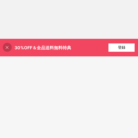
30%OFF＆全品送料無料特典
買い物かごに追加
登録
39% 割引！