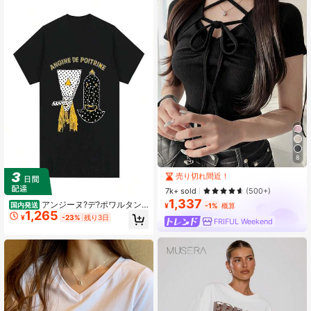
#2 ベストセラー
に 恋人 女性用トップス、ブラウス、Tシャツ
8
売り切れ間近！
#2 ベストセラー
#2 ベストセラー
に 恋人 女性用トップス、ブラウス、Tシャツ
に 恋人 女性用トップス、ブラウス、Tシャツ
売り切れ間近！
売り切れ間近！
7k+ sold
(500+)
1,337
#2 ベストセラー
に 恋人 女性用トップス、ブラウス、Tシャツ
アンジーヌ?デ?ポワルタン
国内発送
¥
-1%
概算
1,265
Tシャツ ソフトコットン ロックバン
売り切れ間近！
¥
-23%
残り3日
FRIFUL Weekend
ド アルバムアート グラフィックプリ
ントTシャツ ストリートウェア レデ
ィース メンズ レディース ラウンド
ネック トップス レディース.jpg