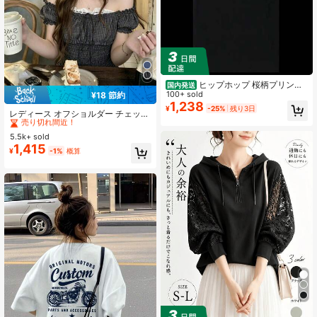
ヒップホップ 桜柄プリント
国内発送
半袖 サメ猿人Tシャツ、クルーネッ
100+ sold
¥18 節約
#1 ベストセラー
に オフショルダー 女性用トップス、ブラウス、Tシャツ
ク カートゥーン柄 純綿トップス、ユ
1,238
¥
-25%
残り3日
売り切れ間近！
レディース オフショルダー チェック
ニセックス ティーンエイジャースタ
柄 シャーリング入り ウエストシェイ
イル (978)
#1 ベストセラー
#1 ベストセラー
に オフショルダー 女性用トップス、ブラウス、Tシャツ
に オフショルダー 女性用トップス、ブラウス、Tシャツ
プ スリムフィット 軽量 シアー ポリ
5.5k+ sold
売り切れ間近！
売り切れ間近！
エステル 夏トップス
1,415
#1 ベストセラー
に オフショルダー 女性用トップス、ブラウス、Tシャツ
¥
-1%
概算
売り切れ間近！