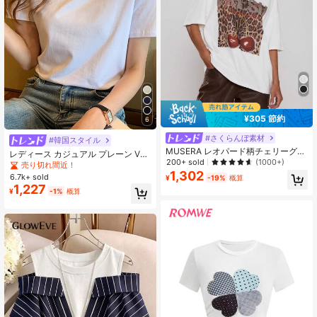
¥305 節約
6
#さくらんぼ素材
#韓国スタイル
MUSERA レオパード柄チェリーグラ
レディース カジュアル プレーン Vネ
フィックTシャツ オーバーサイズト
200+ sold
(1000+)
ック 半袖 Tシャツ、夏 ホワイト
売り切れ間近！
ップス クール 日常 バケーション オ
1,302
6.7k+ sold
¥
-19%
概算
ーバーサイズグラフィックTシャツ
1,227
エアポート ホリデー フェスティバル
¥
-1%
概算
学校 エレガントな春夏カジュアル