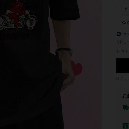
S
XXX
サ
お探し
All サイ
購入で
お