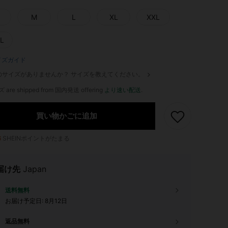
M
L
XL
XXL
L
イズガイド
のサイズがありませんか？ サイズを教えてください。
ズ are shipped from 国内発送 offering
より速い配送
.
買い物かごに追加
6
SHEINポイントがたまる
届け先
Japan
送料無料
お届け予定日:
8月12日
返品無料