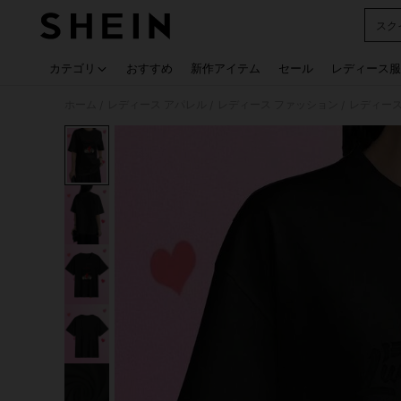
スク
Use up
カテゴリ
おすすめ
新作アイテム
セール
レディース服
ホーム
レディース アパレル
レディース ファッション
レディース
/
/
/