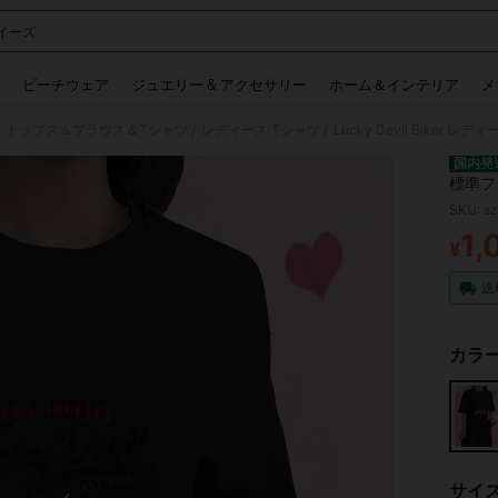
イーズ
 and down arrow keys to navigate search 検索履歴 and 人気ワード. Press Enter to 
ビーチウェア
ジュエリー & アクセサリー
ホーム＆インテリア
メ
 トップス＆ブラウス＆Tシャツ
レディース Tシャツ
/
/
国内発
標準フ
通気性
SKU: s
1,
¥
PR
送
カラー
サイ