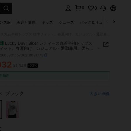
0
0
select.
ンズ服
美容と健康
キッズ
シューズ
バッグ＆リュック
下着＆
Lucky Devil Biker レディース丸首半袖トップス 標準フィット。春夏向け、カジュアル・通勤兼用。柔らか通気性抜群、日韓風、洗濯可、ギフトにも◎
Lucky Devil Biker レディース丸首半袖トップス
送
ィット。春夏向け、カジュアル・通勤兼用。柔らか
抜群、日韓風、洗濯可、ギフトにも◎
z260530115736218091773
032
¥1,348
-23%
ICE AND AVAILABILITY
料無料
:
ブラック
大きい画像
ズ