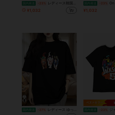
レディース韓国風K-Style Tシャツ - 軽いいピンクとブルーのスマイルマークとピースマークプリントのラウンドネック半袖トップス,洗う濯機で洗えるカジュアルな夏用Tシャツ,通常使用いのカジュアルウェアや韓国風ファッションコーデ
On A Mission From God 
国内発送
-23%
国内発送
-23%
¥1,032
¥1,032
レディース ゆったりフィット カジュアルTシャツ,猫と犬のプリントTシャツ,半袖,メンズ,お嬢さん,ユニセックス,かわいい動物柄Tシャツ,男女兼用,200G 半袖トップス,2026 Y2KTシャツ,個性的ななレトロシャツ,ミニマルベースシャツ,一年中着用可能なデイリーシャツ,通気性のある素材で洗濯機対応,レギュラーラウンドネック,柔らかいらかな筋肉のタッチりのTシャツ,女性への贈呈り物に最适
ジャクソン5-用レトロヴィン
国内発送
-27%
国内発送
-23%