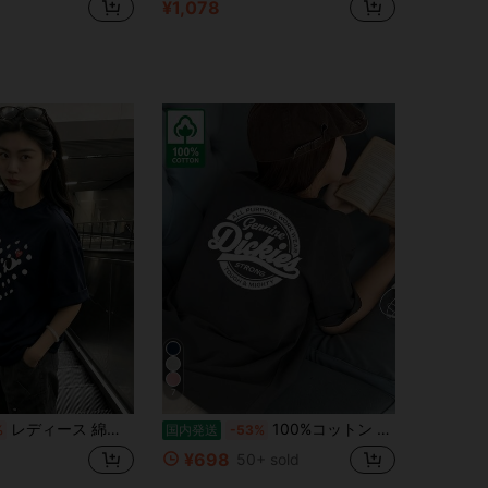
¥1,078
7
レディース 綿素材 プリント柄 半袖 T シャツ クルーネック カジュアル 柔らか肌触り 通気性良好 夏新作 普段着 通勤着 おしゃれデイリーカジュアルトップス
100%コットン レディース半袖 夏服y2kスタイルトップ レディースカジュアルプリントTシャツ 春夏新作 ゆったり快適 韓国風トップス ス キャラクター tシャツ 国内発送
%
国内発送
-53%
¥698
50+ sold