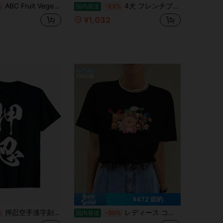
ABC Fruit Vegetable Number Chart 夏服，半袖，tシャツ，tシャツ y2k，スポーツ tシャツ，プリントtシャツ，tシャツ おもしろ，y2k トップス, 洗濯可
4犬 フレンチブルドッグ グラフィックプリント Tシャツ 半袖 クルーネック カジュアルトップ 夏と春のレディース服 レディース＆メンズ デイリーカジュアルウェアに最適 半袖Tシャツ 超快適
%
国内発送
-23%
¥1,032
¥472 節約
押忍空手漢字刻印シャツ、黒色
レディース コットン 半袖 ラウンドネック カジュアル キュート Tシャツ カートゥーン グラフィック プリント入り レギュラーフィット 普段使いに最適
%
国内発送
-30%