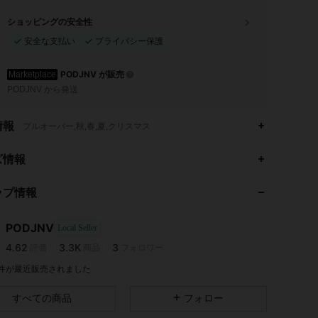
ショッピングの安全性
安全な支払い
プライバシー保護
PODJNV が販売
Marketplace
PODJNV から発送
情報
プルオーバー,秋,春,夏,クリスマス
ズ情報
ップ情報
4.62
3.3K
3
4.62
3.3K
3
PODJNV
Local Seller
4.62
3.3K
3
評価
商品
フォロワー
a***6
が
1日前
にフォローしました
2 件が最近販売されました
すべての商品
フォロー