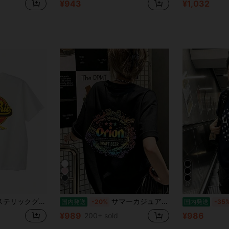
¥943
¥1,032
d
40
37
02251CT06 SOUND STUDIO Tシャツ WHITE 正規通販 メンズ
サマーカジュアルレタープリントのオーバーサイズTシャツ、クルーネック半袖、女性用のゆったりとしたストリートウェアトップス
国内発送
-20%
国内発送
-35
¥989
¥986
200+ sold