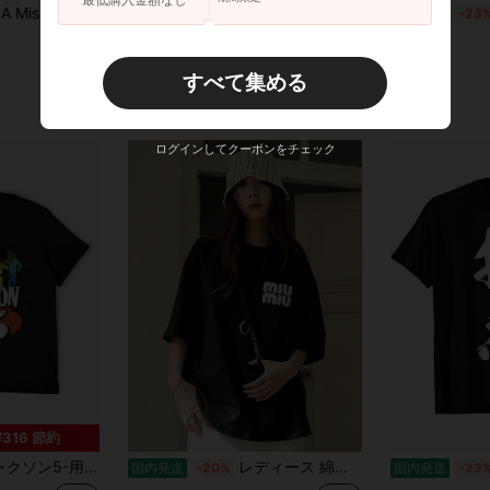
Men Silhouette Print 夏服，半袖，tシャツ，tシャツ y2k，スポーツ tシャツ，プリントtシャツ，tシャツ おもしろ，y2k トップス, 洗濯可
男女兼用パイナップル柄スイングデザインTシャツ - 柔らかさらかく通気性の良い五分袖丸頭シャツ,パイナップルタイププリントインり,春夏の通常使用いに最適,洗う濯機で洗え,赤いいスニーカーと合うわせて着用可能
国内発送
-23%
国内発送
-23
¥1,032
¥1,032
すべて集める
ログインしてクーポンをチェック
¥316 節約
テージ漫画Tシャツ,1970sユーズド加工グラフィック,カワイイ服,スウェットシャツ,スウェットシャツ
レディース 綿素材 プリント柄 半袖 T シャツ クルーネック カジュアル 柔らか肌触り 通気性良好 夏新作 普段着 通勤着 おしゃれデイリーカジュアルトップス
国内発送
-20%
国内発送
-23