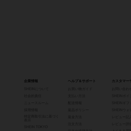
企業情報
ヘルプ＆サポート
カスタマー
SHEINについて
お買い物ガイド
お問い合わ
社会的責任
支払い方法
SHEINポ
ニュースルーム
配送情報
SHEINギ
採用情報
返品ポリシー
SHEINウ
特定商取引法に基づく
返金方法
レビュー記
表示
注文方法
レビュー評
SHEIN TOKYO