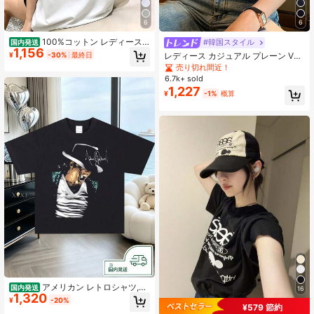
6
6
100%コットン レディース
#韓国スタイル
国内発送
1,156
半袖 夏服y2kスタイルトップ レディ
¥
-30%
最終日
レディース カジュアル プレーン Vネ
ースカジュアルプリントTシャツ 春
ック 半袖 Tシャツ、夏 ホワイト
売り切れ間近！
夏新作 ゆったり快適 韓国風トップス
6.7k+ sold
ス キャラクター tシャツ 国内発送
1,227
¥
-1%
概算
アメリカン レトロシャツ,ヘ
国内発送
16
1,320
ビーウェイト ハイストリート ヒップ
¥
-20%
ホップ ダメージ加工 半袖
¥579 節約