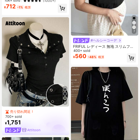
10k+ sold
(1000+)
クリスマス、春節、カジュアルブラ
712
ックサマーに適しています、シック&
¥
-1%
概算
エレガント
7
#ヘルシーコーデ
FRIFUL レディース 無地 スリムフィ
ット カジュアル 半袖Tシャツ、春夏
400+ sold
シーズンに適しています
560
¥
-48%
概算
6
売り切れ間近！
700+ sold
1,751
¥
Attitoon