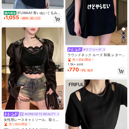
[FUWAA!! 青いぬいぐるみ柄
国内発送
1,055
コットン半袖Tシャツ] 「​​FUWAA!!」
¥
-23%
残り2日
の文字をアクセントに効かせたユニ
ークなぬいぐるみのグラフィックデ
ザインが特徴で、楽しく遊び心あふ
れるスタイルを演出します。
4
#ラフコーデ
ラウンドネック ルーズ 和風 レター
プリント 可愛い猫 半袖Tシャツ、春
売り切れ間近！
夏カジュアル ブラック
1.3k+ sold
770
¥
-1%
概算
6
MOREGETS BEAUTY
女性用レースキャミソール、取り外
し可能なパッド付き、かわいい&セク
売り切れ間近！
シーな無地インナー、新学期、冬、