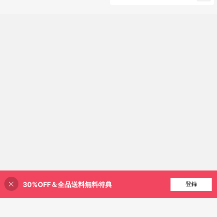
p [Parallel Import
30%OFF＆全品送料無料特典
買い物かごに追加
登録
37% 割引！