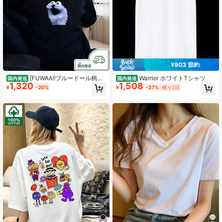
66 フォロワー
3.81
¥903 節約
[FUWAA!!ブルードール柄%
Warrior ホワイトTシャツ
国内発送
国内発送
1,320
1,508
半袖シャツ]ブルーのぬいぐるみデザ
¥
-20%
¥
-37%
残り2日
インが特で,「FUWAA! !」の英語テキ
ストが装飾要素としてを使用するさ
れています.このシャツは,で楽しいス
タイルを強調するしています.通気性
のある材料で