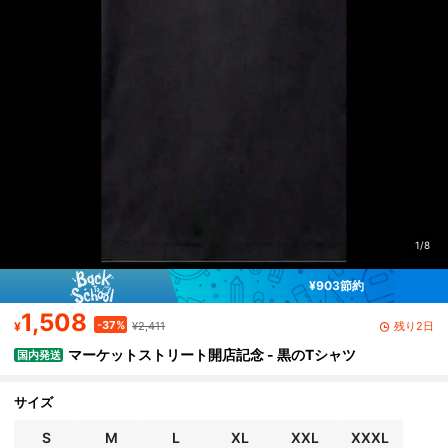
1/8
¥903節約
1,508
-37%
残り2日
¥
¥2,411
マーケットストリート開店記念 - 黒のTシャツ
国内発送
サイズ
S
M
L
XL
XXL
XXXL