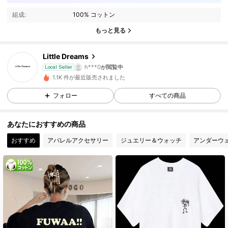
組成:
100% コットン
66 フォロワー
3.81
もっと見る
66 フォロワー
3.81
Little Dreams
h***0
が閲覧中
66 フォロワー
3.81
Local Seller
1.1K 件が最近販売されました
66 フォロワー
3.81
フォロー
すべての商品
66 フォロワー
3.81
あなたにおすすめの商品
おすすめ
アパレルアクセサリー
ジュエリー＆ウォッチ
アンダーウ
66 フォロワー
3.81
66 フォロワー
3.81
66 フォロワー
3.81
66 フォロワー
3.81