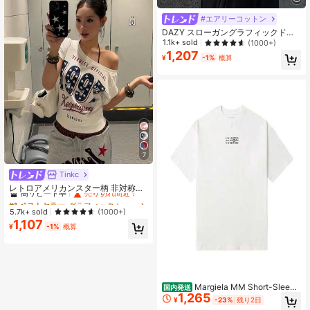
#エアリーコットン
DAZY スローガングラフィックドロ
ップショルダーTシャツ Keep Smilin
1.1k+ sold
(1000+)
g ENERGY ATTITUDE See For Good
1,207
¥
-1%
概算
Time For Happiness オーバーサイズ
Tシャツ
7
Tinkc
#1 ベストセラー
グラフィック レディーストップス
高リピート率
売り切れ間近！
レトロアメリカンスター柄 非対称ネ
ック カジュアル セクシー 半袖 スタ
#1 ベストセラー
#1 ベストセラー
グラフィック レディーストップス
グラフィック レディーストップス
イリッシュ スリムフィット トップス
高リピート率
高リピート率
売り切れ間近！
売り切れ間近！
5.7k+ sold
(1000+)
ホワイト 夏用
1,107
#1 ベストセラー
グラフィック レディーストップス
¥
-1%
概算
高リピート率
売り切れ間近！
Margiela MM Short-Sleeve
国内発送
1,265
T-Shirt,Cotton, Logo, Digital Print, L
¥
-23%
残り2日
oose Fit, Teen Style, Crew Neck To