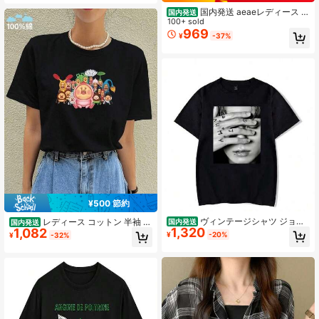
国内発送 aeaeレディース 斜
国内発送
め配置逆さ英字グラフィック半袖 T
100+ sold
シャツ 100% 綿素材 オーバーサイズ
969
¥
-37%
クルーネック 7 色展開 クール韓国カ
ジュアル ユニセックス 夏新作 デイ
リートップス
¥500 節約
ヴィンテージシャツ ジョン
レディース コットン 半袖 ラ
国内発送
国内発送
1,320
1,082
グク グラフィックシャツ オーバーサ
ウンドネック カジュアル キュート T
¥
-20%
¥
-32%
イズトップス ゴシック レディースシ
シャツ カートゥーン グラフィック
ャツ エステティック ゴスファッショ
プリント入り レギュラーフィット 普
ン ストリートウェア
段使いに最適