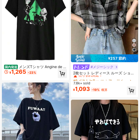
¥257 節約
メンズTシャツ Angine de P
#メジーシック
#2 ベストセラー
に シアー デイリーシャツ
国内発送
1,265
oitrine ヴィンテージコットンTシャ
売り切れ間近！
¥
-23%
2枚セット レディース ルーズ ショー
ツ 半袖Tシャツ ラウンドカラー服 プ
トシャツ & キャミソールトップ、春/
#2 ベストセラー
#2 ベストセラー
に シアー デイリーシャツ
に シアー デイリーシャツ
ラスサイズ
夏新作、チェック柄 薄手 セミシアー
7.8k+ sold
売り切れ間近！
売り切れ間近！
シフォン 日よけブラウス カジュアル
1,093
#2 ベストセラー
に シアー デイリーシャツ
¥
-19%
概算
ブラック
売り切れ間近！