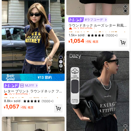
#ラフコーデ
#8 ベストセラー
に 柔らかく軽量 女性用トップス、ブラウス、Tシャツ
売り切れ間近！
ラウンドネック ルーズ レター 和風
プリント キュート 半袖Tシャツ、春
#8 ベストセラー
#8 ベストセラー
に 柔らかく軽量 女性用トップス、ブラウス、Tシャツ
に 柔らかく軽量 女性用トップス、ブラウス、Tシャツ
夏カジュアル ブラック
売り切れ間近！
売り切れ間近！
1.5k+ sold
(1000+)
1,054
#8 ベストセラー
に 柔らかく軽量 女性用トップス、ブラウス、Tシャツ
¥
-1%
概算
売り切れ間近！
6
¥13 節約
MJYY
#1 ベストセラー
に 作物 カジュアルTシャツ
売り切れ間近！
レター プリント ラウンドネック フ
ィッテッド 半袖 Tシャツ レディー
#1 ベストセラー
#1 ベストセラー
に 作物 カジュアルTシャツ
に 作物 カジュアルTシャツ
ス、夏カジュアル
売り切れ間近！
売り切れ間近！
8.8k+ sold
(1000+)
1,057
#1 ベストセラー
に 作物 カジュアルTシャツ
¥
-1%
概算
売り切れ間近！