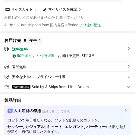
サイズガイド
マイサイズを確認
お探しのサイズがありませんか？ 教えてください
All サイズ are shipped from 国内発送 offering
より速い配送
.
お届け先
Japan
送料無料
500 ポイント 付与遅延
お届け予定日:
8月13日
返品無料
安全な支払い · プライバシー保護
Sold by & Ships from: Little Dreams
Marketplace
製品詳細
人工知能の特徴
詳細に基づいて作成
コットン:
毎日着たくなる、ソフトな肌触りのコットン。
セクシー, カジュアル, キュート, エレガント, パーティー:
大胆な魅力
66 フォロワー
3.81
が漂う、自信に満ちたスタイル。