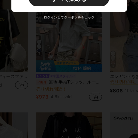
ログインしてクーポンをチェック
5
6
¥214 節約
#2 ベストセラ
ン 春夏用 ゆったりラウンドネック半袖おもしろtシャツプリントTシャツ
#韓国スタイル
売り切れ間近
無地 半袖Tシャツ、ルーズ ドロップショルダー 軽量 通気性 ブラウス カジュアル 夏
-18%
#2 ベストセラ
#2 ベストセラ
d
売り切れ間近
売り切れ間近
売り切れ間近！
¥806
10k+ s
#2 ベストセラ
¥973
4.6k+ sold
売り切れ間近