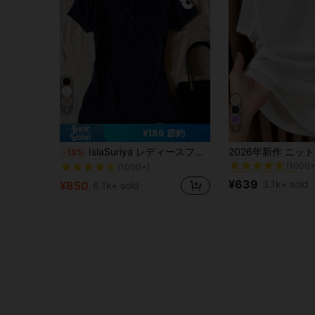
4
5
¥186 節約
#10 ベストセラー
売り切れ間近！
IslaSuriya レディースファッション カラーブロック ボタン付き 半袖Tシャツ
-18%
(1000+
(1000+)
#10 ベストセラー
#10 ベストセラー
売り切れ間近！
売り切れ間近！
(1000+
(1000+
(1000+)
(1000+)
¥639
3.1k+ sold
¥850
6.1k+ sold
#10 ベストセラー
売り切れ間近！
(1000+
(1000+)