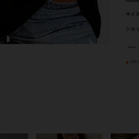
サイ
ショ
42