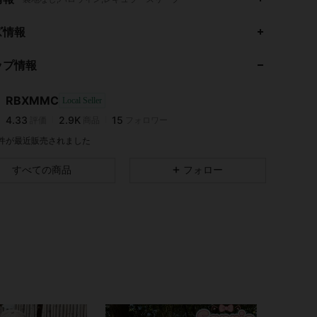
4.33
2.9K
15
ズ情報
4.33
2.9K
15
ップ情報
4.33
2.9K
15
4.33
2.9K
15
RBXMMC
Local Seller
4.33
2.9K
15
評価
商品
フォロワー
な***ん
が
1日前
にフォローしました
4.33
2.9K
15
4 件が最近販売されました
4.33
2.9K
15
すべての商品
フォロー
4.33
2.9K
15
4.33
2.9K
15
4.33
2.9K
15