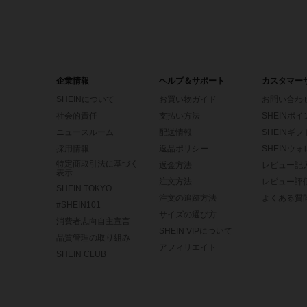
企業情報
ヘルプ＆サポート
カスタマー
SHEINについて
お買い物ガイド
お問い合わ
社会的責任
支払い方法
SHEINポ
ニュースルーム
配送情報
SHEINギ
採用情報
返品ポリシー
SHEINウ
特定商取引法に基づく
返金方法
レビュー記
表示
注文方法
レビュー評
SHEIN TOKYO
注文の追跡方法
よくある質
#SHEIN101
サイズの選び方
消費者志向自主宣言
SHEIN VIPについて
品質管理の取り組み
アフィリエイト
SHEIN CLUB