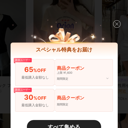
スペシャル特典をお届け
新規ユーザー
7
商品クーポン
65
%OFF
37
¥140 節約
上限 ¥1,600
最低購入金額なし
期間限定
200g純綿tシャツ2026年夏レディース新品半袖純綿少女柄プリント半袖丸首カップルが着る丸首レディーストップス
#シアー
国内発送
-30%
#1 ベストセラー
女性用 ラウンドネック フィッテッド 半袖Tシャツ、アメリカンスタイル、ホワイト、春夏新作カジュアル ブラック
売り切れ間近
)
(500+)
新規ユーザー
#1 ベストセラー
#1 ベストセラー
¥326
300+ sold
30
売り切れ間近
売り切れ間近
)
)
商品クーポン
%OFF
¥1,133
10k+ 
#1 ベストセラー
期間限定
売り切れ間近
最低購入金額なし
)
すべて集める