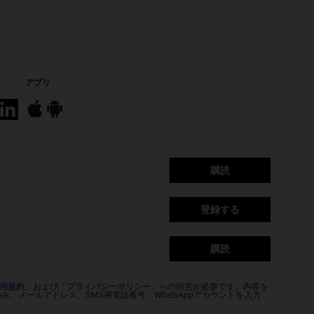
アプリ
購読
登録する
購読
用規約
」および「
プライバシーポリシー
」への同意が必要です。内容を
、メールアドレス、SMS用電話番号、WhatsAppアカウントを入力