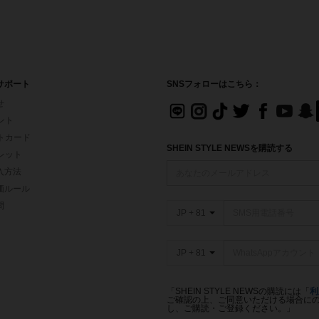
サポート
SNSフォローはこちら：
せ
イント
フトカード
SHEIN STYLE NEWSを購読する
ォレット
入方法
価ルール
問
JP + 81
JP + 81
「SHEIN STYLE NEWSの購読には「
利
ご確認の上、ご同意いただける場合にのみ
し、ご購読・ご登録ください。」