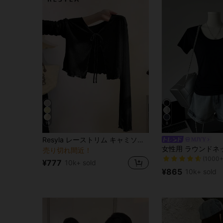
19
8
Resyla レーストリム キャミソールドレスカバーアップ、長袖ニットシャギートップス レディース、夏の日よけ
MJYY
売り切れ間近！
売り切れ間近！
(1000+
売り切れ間近！
売り切れ間近！
¥777
10k+ sold
(1000+
(1000+
¥865
10k+ sold
売り切れ間近！
(1000+