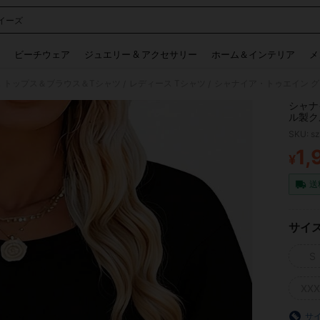
イーズ
 and down arrow keys to navigate search 検索履歴 and 人気ワード. Press Enter to 
ビーチウェア
ジュエリー & アクセサリー
ホーム＆インテリア
メ
 トップス＆ブラウス＆Tシャツ
レディース Tシャツ
/
/
シャナ
ル製ク
ルトッ
SKU: s
1,
¥
PR
送
サイ
S
XXX
サ