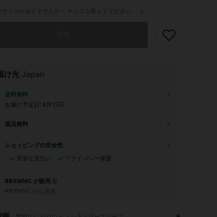
のサイズがありませんか？ サイズを教えてください。
ありませんが、この商品は完売しました。
完売
届け先
Japan
送料無料
お届け予定日:
8月12日
返品無料
ショッピングの安全性
安全な支払い
プライバシー保護
RBXMMC が販売
RBXMMC から発送
情報
裏地なし,ハロウィン,レギュラースリーブ