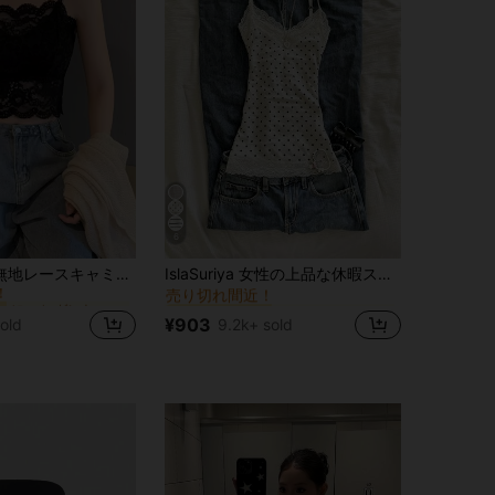
6
に エレガント ノースリーブキャミソール
通常 女性用タンクトップ&キャミス
ー
#2 ベストセラー
エレガントな無地レースキャミソール カジュアル ブラック 夏、デートナイト
IslaSuriya 女性の上品な休暇スタイル ドット柄 レース切り替え スリムフィット キャミソールトップ
！
売り切れ間近！
に エレガント ノースリーブキャミソール
に エレガント ノースリーブキャミソール
通常 女性用タンクトップ&キャミス
通常 女性用タンクトップ&キャミス
ー
ー
#2 ベストセラー
#2 ベストセラー
！
！
売り切れ間近！
売り切れ間近！
¥903
old
9.2k+ sold
に エレガント ノースリーブキャミソール
通常 女性用タンクトップ&キャミス
ー
#2 ベストセラー
！
売り切れ間近！