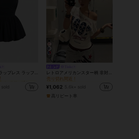
7
a
Tinkc
ノースリーブ レディーストップス
グラフィック レディーストップス
#1 ベストセラー
Sweetra ストラップレス ラッフルトップ ルーチェ Y2Kデザイン レディース夏用シンプル
レトロアメリカンスター柄 非対称ネック カジュアル セクシー 半袖 スタイリッシュ スリムフィット トップス ホワイト 夏用
！
売り切れ間近！
ノースリーブ レディーストップス
ノースリーブ レディーストップス
グラフィック レディーストップス
グラフィック レディーストップス
#1 ベストセラー
#1 ベストセラー
！
！
売り切れ間近！
売り切れ間近！
¥1,062
 sold
5.6k+ sold
ノースリーブ レディーストップス
グラフィック レディーストップス
#1 ベストセラー
！
売り切れ間近！
高リピート率