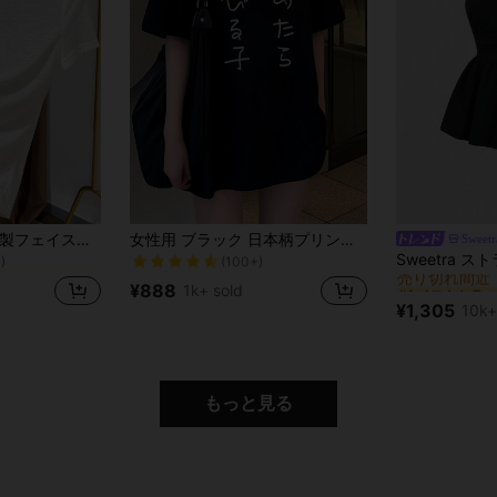
売り切れ間近！
に ポリエステル デイリーTシャツ
2026年新作 ニット製フェイスマスク付き半袖インナーシャツ、レディース夏用薄手ラウンドネック白Tシャツカジュアル
女性用 ブラック 日本柄プリント カジュアル ラウンドネック 半袖Tシャツ夏向け
Sweetr
)
(100+)
#1 ベストセラー
売り切れ間近！
売り切れ間近！
に ポリエステル デイリーTシャツ
に ポリエステル デイリーTシャツ
売り切れ間近
)
)
(100+)
(100+)
#1 ベストセラー
#1 ベストセラー
¥888
1k+ sold
売り切れ間近！
に ポリエステル デイリーTシャツ
売り切れ間近
売り切れ間近
¥1,305
10k+
)
(100+)
#1 ベストセラー
売り切れ間近
もっと見る