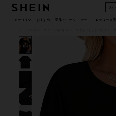
スク
Use up
カテゴリ
おすすめ
新作アイテム
セール
レディース服
ホーム
レディース アパレル
レディース ファッション
レディース
/
/
/