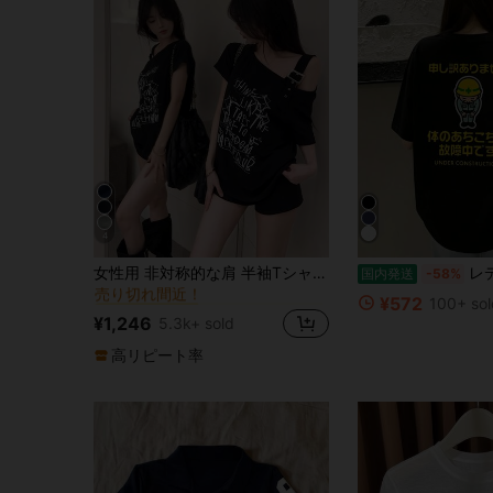
4
に ゆるい ソフトデイリートップス
#1 ベストセラー
女性用 非対称的な肩 半袖Tシャツ、夏デザイン ニッチ ルーズフィット スリミングトップス ブラック
レディースファッショ
国内発送
-58%
売り切れ間近！
に ゆるい ソフトデイリートップス
に ゆるい ソフトデイリートップス
#1 ベストセラー
#1 ベストセラー
¥572
100+ sol
売り切れ間近！
売り切れ間近！
¥1,246
5.3k+ sold
に ゆるい ソフトデイリートップス
#1 ベストセラー
売り切れ間近！
高リピート率