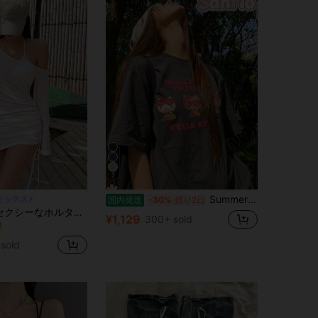
7
Summer Japanese-style cute girl look, Sanrio Hello Kitty simple pattern print, pure cotton sweet-style T-shirt
ミックス
国内発送
-30%
残り2日
に モデストシック 女性用トップス、ブラウス、Tシャツ
DAZY 女性用セクシーなホルターネック リボン ストラップ ルーチェ シアー ビーチカバーアップ水着ラップ、夏のY2Kロングスリーブ女性用トップス オフショル
！
¥1,129
300+ sold
に モデストシック 女性用トップス、ブラウス、Tシャツ
に モデストシック 女性用トップス、ブラウス、Tシャツ
！
！
sold
に モデストシック 女性用トップス、ブラウス、Tシャツ
！