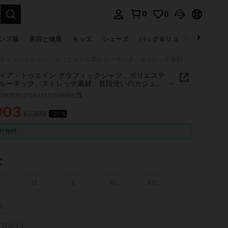
0
0
select.
ンズ服
美容と健康
キッズ
シューズ
バッグ＆リュック
下着＆
シャナイア・トゥエイン グラフィックシャツ、ポリエステル製クルーネック、ストレッチ素材、普段使いのカジュアルトップス
イア・トゥエイン グラフィックシャツ、ポリエステ
ルーネック、ストレッチ素材、普段使いのカジュア
プス
z260530211633112516956
903
¥2,378
-20%
ICE AND AVAILABILITY
料無料
ズ
M
L
XL
XXL
L
イズガイド