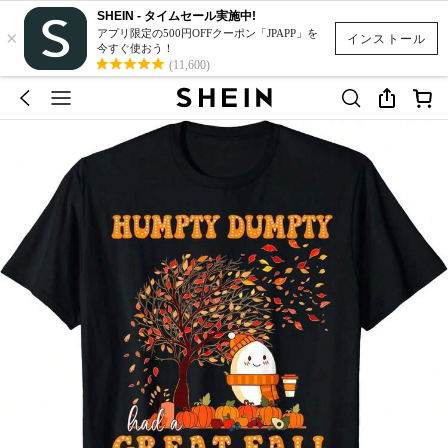
SHEIN - タイムセール実施中!
×
アプリ限定の500円OFFクーポン「JPAPP」を
インストール
今すぐ使おう！
(11,600)