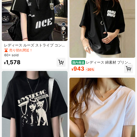
6
レディース ルーズ ストライプ コン
トラストカラー レタープリント 半袖
売り切れ間近！
Tシャツ、多用途 夏トップス
60+ sold
1,578
レディース 綿素材 プリント
国内発送
¥
柄 半袖 T シャツ クルーネック カジ
943
¥
-20%
ュアル 柔らか肌触り 通気性良好 夏
新作 普段着 通勤着 おしゃれデイリ
ーカジュアルトップス