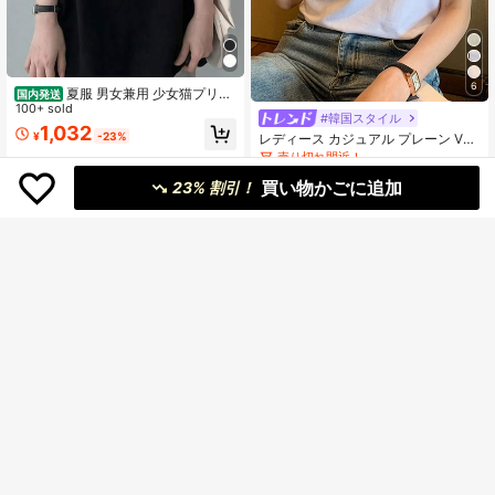
6
夏服 男女兼用 少女猫プリン
国内発送
ト 春夏 かわいいカジュアル 半袖 ト
100+ sold
#韓国スタイル
ップス 婦人 ゆったりルーズ 着痩せ
1,032
¥
-23%
レディース カジュアル プレーン Vネ
洋服 日常着?プレゼント 100% コッ
ック 半袖 Tシャツ、夏 ホワイト
トン おもしろ t シャツ
売り切れ間近！
6.8k+ sold
買い物かごに追加
23% 割引！
1,178
¥