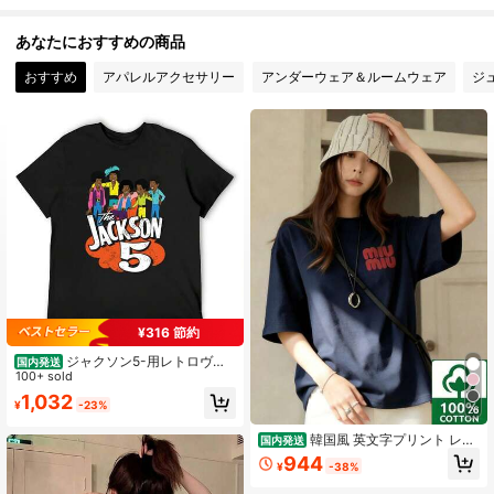
5 フォロワー
4.64
あなたにおすすめの商品
5 フォロワー
4.64
5 フォロワー
おすすめ
アパレルアクセサリー
アンダーウェア＆ルームウェア
ジ
4.64
5 フォロワー
4.64
5 フォロワー
4.64
¥316 節約
ジャクソン5-用レトロヴィ
国内発送
ンテージ漫画Tシャツ,1970sユーズド
100+ sold
加工グラフィック,カワイイ服,スウェ
1,032
¥
-23%
ットシャツ,スウェットシャツ
26
韓国風 英文字プリント レデ
国内発送
ィース 綿Tシャツ 半袖 クルーネック
944
¥
-38%
カジュアル 柔らかい肌触り 通気性抜
群 夏新作 普段着 通勤着 おしゃれデ