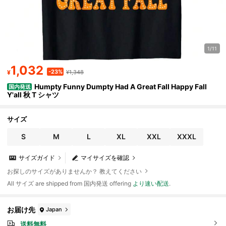
1/11
1,032
-23%
¥
¥1,348
Humpty Funny Dumpty Had A Great Fall Happy Fall
国内発送
Y'all 秋 T シャツ
サイズ
S
M
L
XL
XXL
XXXL
サイズガイド
マイサイズを確認
お探しのサイズがありませんか？ 教えてください
All サイズ are shipped from 国内発送 offering
より速い配送
.
お届け先
Japan
送料無料