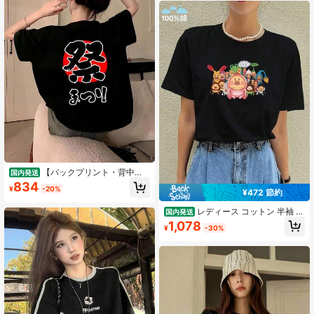
イリーカジュアルトップス
【バックプリント・背中
国内発送
側】祭 まつり（筆文字）日の丸 お祭
834
¥
-20%
り 衣装 体育祭 文化祭 イベント 面白
¥472 節約
い デザイン Tシャツ
レディース コットン 半袖 ラ
国内発送
ウンドネック カジュアル キュート T
1,078
¥
-30%
シャツ カートゥーン グラフィック
プリント入り レギュラーフィット 普
段使いに最適