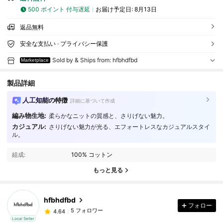
500 ポイント 付与遅延
お届け予定日:
8月13日
返品無料
安全な支払い · プライバシー保護
Sold by & Ships from: hfbhdfbd
Marketplace
製品詳細
人工知能の特徴
詳細に基づいて作成
編み物生地:
柔らかなニットの質感と、さりげない魅力。
カジュアル:
さりげない魅力が光る、エフォートレスなカジュアルスタイ
ル。
組成:
100% コットン
もっと見る
hfbhdfbd
フォロー
5 フォロワー
4.64
Local Seller