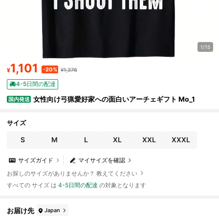
1/15
1,101
-20%
¥
¥1,376
4-5日間の配達
女性向け弓猟愛好家への面白いアーチェギフト Mo_1
国内発送
サイズ
S
M
L
XL
XXL
XXXL
サイズガイド
マイサイズを確認
お探しのサイズがありませんか？ 教えてください
すべての サイズ は
4-5日間の配達
の対象となります
お届け先
Japan