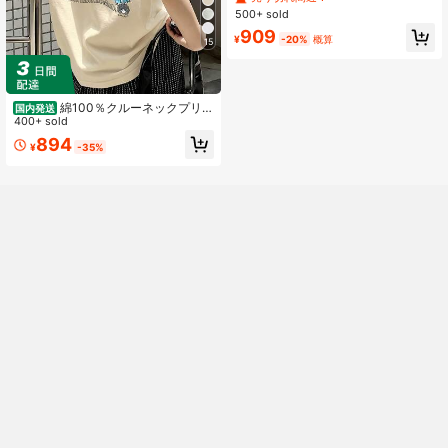
チ スリムフィット トップス カジュ
500+ sold
アル 夏
909
¥
-20%
概算
15
綿100％クルーネックプリン
国内発送
ト半袖Tシャツ、女性用新作夏服、ス
400+ sold
タイリッシュなゆったりカジュアル
894
¥
-35%
トップス