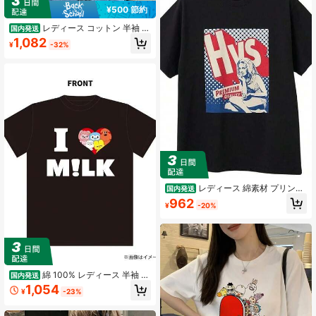
¥500 節約
レディース コットン 半袖 ラ
国内発送
ウンドネック カジュアル キュート T
1,082
¥
-32%
シャツ カートゥーン グラフィック
プリント入り レギュラーフィット 普
段使いに最適
レディース 綿素材 プリント
国内発送
柄 半袖 T シャツ クルーネック カジ
962
¥
-20%
ュアル 柔らか肌触り 通気性良好 夏
新作 普段着 通勤着 おしゃれデイリ
ーカジュアルトップス
綿 100% レディース 半袖 T
国内発送
シャツ I LOVE MILK プリント シンプ
1,054
¥
-23%
ルカラーカジュアル