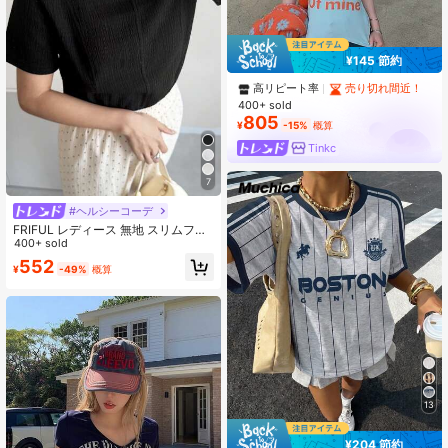
¥145 節約
高リピート率
売り切れ間近！
400+ sold
805
¥
-15%
概算
Tinkc
7
#ヘルシーコーデ
FRIFUL レディース 無地 スリムフィ
ット カジュアル 半袖Tシャツ、春夏
400+ sold
シーズンに適しています
552
¥
-49%
概算
13
¥204 節約