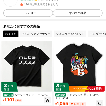
144 件が最近販売されました
2 フォロワー
3.53
フォロー
すべての商品
あなたにおすすめの商品
おすすめ
アパレルアクセサリー
ジュエリー＆ウォッチ
アンダーウ
¥321 節約
ムータマリン スモールハン
ジャクソン5-用レトロヴィ
国内発送
国内発送
ドルTシャツ メンズ レディース - 吸
ンテージ漫画Tシャツ,1970sユーズド
100+ sold
1,101
¥
-20%
汗速乾 クルーネック 半袖 カットソ
加工グラフィック,カワイイ服,スウェ
1,055
¥
-23%
残り2日
ー、シンプル おしゃれ ロゴデザイ
ットシャツ,スウェットシャツ