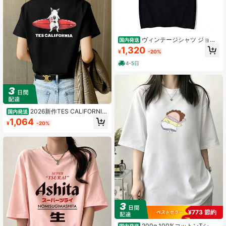
ヴィンテージシャツ ジョン
国内発送
グク グラフィックシャツ オーバーサ
1,320
¥
-20%
イズトップス ゴシック レディースシ
ャツ エステティック ゴスファッショ
4-5日
ン ストリートウェア
2026新作TES CALIFORNIA
国内発送
フレンチブルドッグサーフィンTシャ
1,064
¥
-20%
ツ - ホワイトいフレンチブルドッグ
と赤いいサーフボードのデザイン、1
00%ゆったりフィットのユニセック
スTシャツ、カリフォルニアの犬愛好
家へけウェア、カ
¥773 節約
200g 100%コットンTシャ
国内発送