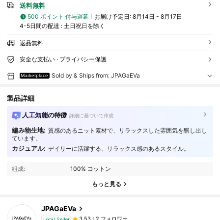
送料無料
500 ポイント 付与遅延
お届け予定日:
8月14日 - 8月17日
4-5日間の配達 : 土日祝日を除く
返品無料
安全な支払い · プライバシー保護
Sold by & Ships from: JPAGaEVa
Marketplace
製品詳細
人工知能の特徴
詳細に基づいて作成
編み物生地:
質感のあるニット素材で、リラックスした雰囲気を醸し出し
ています。
カジュアル:
デイリーに活躍する、リラックス感のあるスタイル。
組成:
100% コットン
もっと見る
2 フォロワー
3.53
2 フォロワー
3.53
JPAGaEVa
2 フォロワー
3.53
Local Seller