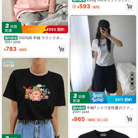
ツ、2026年夏ファッション柄プリン
593
¥
-57%
ト半袖Tシャツ、カップルスタイル、
インナーウェア、アウターウェア、
オフィスカジュアルラウンドネック
7
半袖トップス
¥593 節約
100%綿 半袖 ラウンドネッ
国内発送
ク Tシャツ 夏服 レディース おもしろ
100+ sold
プリント ゆったり カジュアル トッ
783
¥
-43%
プス
10
¥411 節約
半袖Tシャツ女性夏のファッ
国内発送
ション versatileゆったりしたラウン
200+ sold
ドネックの上着
965
¥
-30%
残り2日