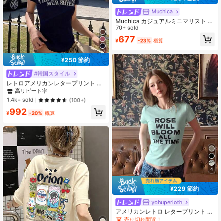
Muchica
Muchica カジュアルミニマリスト ラ
ウンドネック 半袖 ルーズフィット
70+ sold
レディースTシャツ 夏向け、コント
677
¥
-23%
概算
ラストネイビーブルーの襟とストラ
イプ袖。馬プリントがヴィンテー
ジ、カレッジ、クラシック、ファッ
¥250 節約
ション、若々しい、ストリートスタ
イルを演出。滑らかで快適な生地、
#韓国スタイル
秋に最適な選択。
レトロアメリカンレタープリント 半
袖Tシャツ、スリムフィット カジュ
高リピート率
アル ルーズ レディーストップス 夏
1.4k+ sold
(100+)
992
¥
-20%
概算
4
¥229 節約
yohuperloth
アメリカンレトロ レタープリント 半
袖Tシャツ レディース デザイン ニッ
売り切れ間近！