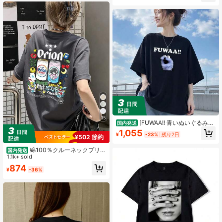
ン、スポーツ アウトドア ゴルフ 普
段着 プレゼント ギフトに最適
15
[FUWAA!! 青いぬいぐるみ柄
国内発送
コットン半袖Tシャツ] 「​​FUWAA!!」
1,055
¥
-23%
残り2日
の文字をアクセントに効かせたユニ
¥502 節約
ークなぬいぐるみのグラフィックデ
綿100％クルーネックプリン
ザインが特徴で、楽しく遊び心あふ
国内発送
ト半袖Tシャツ、女性用新作夏服、ス
1.1k+ sold
れるスタイルを演出します。
タイリッシュなゆったりカジュアル
874
¥
-36%
トップス