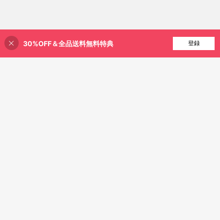
30%OFF＆全品送料無料特典
買い物かごに追加
登録
20% 割引！