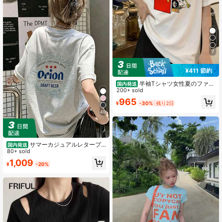
7
¥411 節約
半袖Tシャツ女性夏のファッ
国内発送
ション versatileゆったりしたラウン
200+ sold
ドネックの上着
965
¥
-30%
残り2日
40
サマーカジュアルレタープ
国内発送
リントのオーバーサイズTシャツ、ク
80+ sold
ルーネック半袖、女性用のゆったり
1,009
¥
-20%
としたストリートウェアトップス