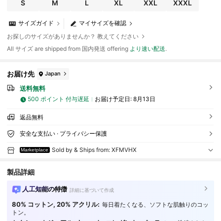
S
M
L
XL
XXL
XXXL
サイズガイド
マイサイズを確認
お探しのサイズがありませんか？ 教えてください
All サイズ are shipped from 国内発送 offering
より速い配送
.
お届け先
Japan
送料無料
500 ポイント 付与遅延
お届け予定日:
8月13日
返品無料
安全な支払い · プライバシー保護
Sold by & Ships from: XFMVHX
Marketplace
製品詳細
人工知能の特徴
詳細に基づいて作成
80% コットン, 20% アクリル:
毎日着たくなる、ソフトな肌触りのコッ
トン。