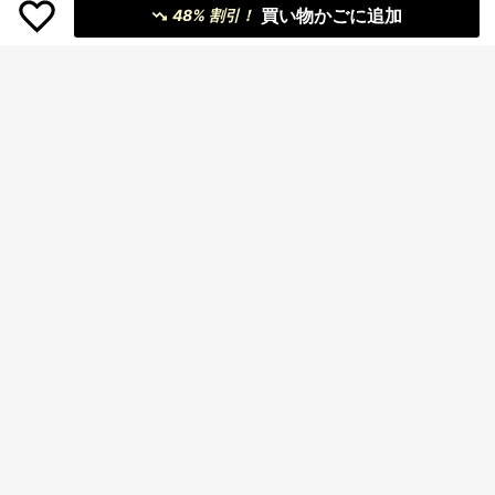
買い物かごに追加
48% 割引！
4
#4 ベストセラー
に 新しい 女性用ブラウス
売り切れ間近！
レディース シアー ボタンアップ シ
ャツカラー 長袖 レギュラーフィット
#4 ベストセラー
#4 ベストセラー
に 新しい 女性用ブラウス
に 新しい 女性用ブラウス
ポリエステル トップス、秋のファッ
6
200+ sold
売り切れ間近！
売り切れ間近！
ションルックを作るのに最適な選
994
#4 ベストセラー
に 新しい 女性用ブラウス
¥
-3%
概算
200g 100%コットンTシャ
択。夏
国内発送
1,101
ツ 2026年レディース夏ファッション
売り切れ間近！
¥
-20%
プリント柄 半袖Tシャツ カップル向
けクルーネック半袖トップス