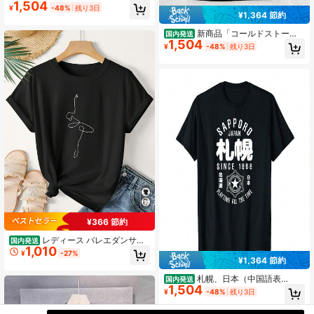
1,504
幽霊柄、デザイン、画像、夏服
¥
-48%
残り3日
¥1,364 節約
新商品「コールドストー
国内発送
1,504
ン」歴史書、アオシュイTシャツ、高
¥
-48%
残り3日
品質パウダーギフト、ダイナミック
バージョン選択可能、クロスオーバ
ーテーマ、ユニセックスTシャツ。
¥366 節約
レディース バレエダンサー
国内発送
1,010
ラインアート Tシャツ - ソフトピン
¥
-27%
ク ルーズフィット ラウンドネック
¥1,364 節約
半袖トップス バレエポーズプリント
札幌、日本（中国語表
インり ミディアムストレッチ 通気性
国内発送
1,504
記）、札幌、北海道、日本、記念Tシ
の良い生地 通常のアパレル・ダンス
¥
-48%
残り3日
ャツ
練習する・休暇の服装に最