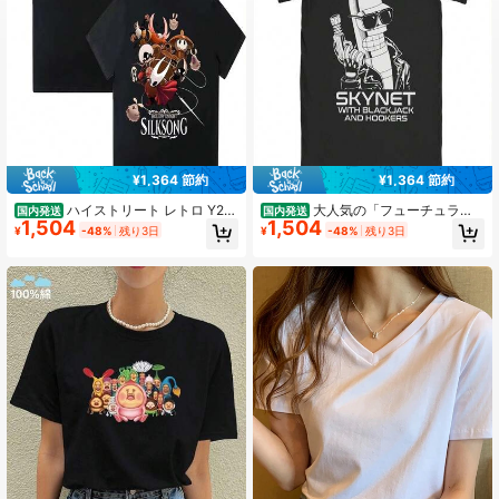
¥1,364 節約
¥1,364 節約
ハイストリート レトロ Y2K
大人気の「フューチュラ
国内発送
国内発送
1,504
1,504
Tシャツ、ホロウナイト シルクソン
マ」サプライヤーロボット周辺機器
¥
-48%
残り3日
¥
-48%
残り3日
グ柄Tシャツ、ファッション漫画人気
全人類排除おもしろプリントTシャ
ゲームTシャツ、カジュアル ルーズ
ツ、男女兼用純綿ゆったり夏新作Tシ
トップ、ユニセックス
ャツ