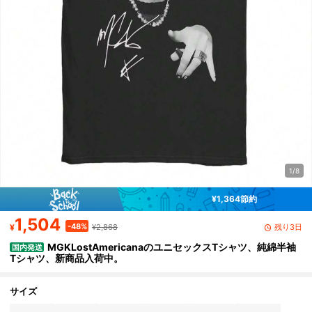
1/8
¥1,364節約
1,504
-48%
残り3日
¥
¥2,868
MGKLostAmericanaのユニセックスTシャツ、純綿半袖
国内発送
Tシャツ、新商品入荷中。
サイズ