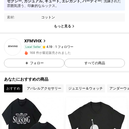
セクシー, カジュアル, キュート, エレガント, パーティー:
洗練された
雰囲気漂う、印象的なルックス。
素材:
コットン
もっと見る
XFMVHX
1 フォロワー
4.19
Local Seller
1***3
が
1日前
にフォローしました
168 件が最近販売されました
1 フォロワー
4.19
フォロー
すべての商品
1 フォロワー
4.19
あなたにおすすめの商品
おすすめ
アパレルアクセサリー
ジュエリー＆ウォッチ
アンダーウ