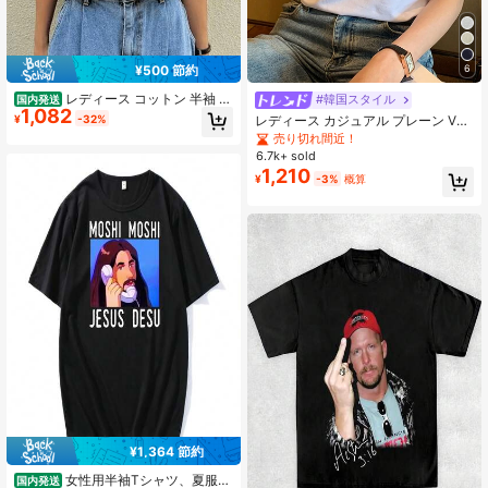
¥500 節約
6
レディース コットン 半袖 ラ
#韓国スタイル
国内発送
1,082
ウンドネック カジュアル キュート T
¥
-32%
レディース カジュアル プレーン Vネ
シャツ カートゥーン グラフィック
ック 半袖 Tシャツ、夏 ホワイト
売り切れ間近！
プリント入り レギュラーフィット 普
6.7k+ sold
段使いに最適
1,210
¥
-3%
概算
¥1,364 節約
女性用半袖Tシャツ、夏服、
国内発送