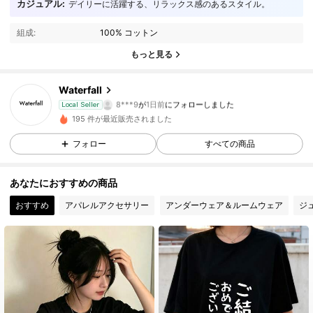
6 フォロワー
4.80
カジュアル:
デイリーに活躍する、リラックス感のあるスタイル。
組成:
100% コットン
6 フォロワー
4.80
もっと見る
6 フォロワー
4.80
Waterfall
8***9
が
1日前
にフォローしました
Local Seller
6 フォロワー
4.80
195 件が最近販売されました
6 フォロワー
4.80
フォロー
すべての商品
6 フォロワー
4.80
あなたにおすすめの商品
おすすめ
アパレルアクセサリー
アンダーウェア＆ルームウェア
ジ
6 フォロワー
4.80