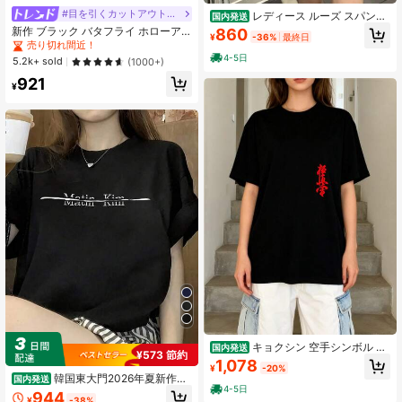
#目を引くカットアウトデザイン
レディース ルーズ スパンコ
国内発送
ール レター柄 ドロップショルダーT
新作 ブラック バタフライ ホローア
860
¥
-36%
最終日
シャツ、夏カジュアル ブラック
ウト 半袖 スタイリッシュ カジュア
売り切れ間近！
ル トップス 夏用 通気性
4-5日
5.2k+ sold
(1000+)
921
¥
キョクシン 空手シンボル キ
国内発送
¥573 節約
ョクシンカイ 道場 トレーニングシャ
1,078
¥
-20%
ツシャツ 2025年夏レディース新作純
韓国東大門2026年夏新作M
国内発送
綿半袖
4-5日
atinKレディース 綿素材 プリント柄
944
¥
-38%