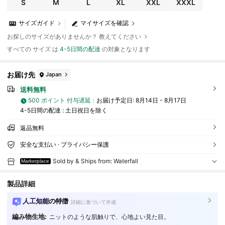
S
M
L
XL
XXL
XXXL
サイズガイド
マイサイズを確認
お探しのサイズがありませんか？ 教えてください
すべての サイズ は
4-5日間の配達
の対象となります
お届け先
Japan
送料無料
500 ポイント 付与遅延
お届け予定日:
8月14日 - 8月17日
4-5日間の配達 : 土日祝日を除く
返品無料
安全な支払い · プライバシー保護
Sold by & Ships from: Waterfall
Marketplace
製品詳細
人工知能の特徴
詳細に基づいて作成
編み物生地:
ニットのような肌触りで、心地よい見た目。