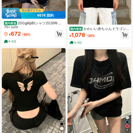
¥674 節約
200g純綿tシャツ2026年夏
国内発送
レディース新品半袖純綿少女柄プリ
70+ sold
かわいい赤ちゃんドラゴン
国内発送
ント半袖丸首カップルが着る丸首レ
ハート森林ファンタジー水彩Arシャ
672
1,078
¥
-50%
ディーストップス
¥
-20%
ツ 2025年夏レディース新作純綿半袖
4-5日
4-5日
6