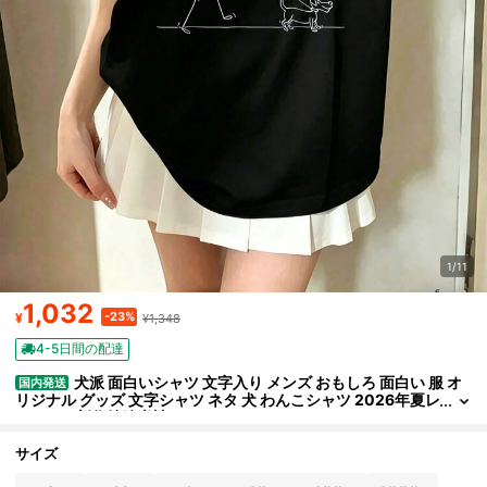
1/11
1,032
-23%
¥
¥1,348
4-5日間の配達
犬派 面白いシャツ 文字入り メンズ おもしろ 面白い 服 オ
国内発送
リジナル グッズ 文字シャツ ネタ 犬 わんこシャツ 2026年夏レ
ディース新作純綿半袖
サイズ