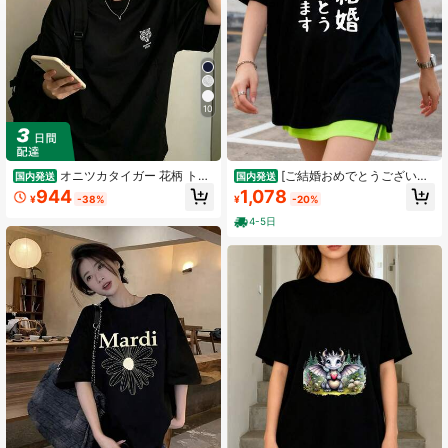
10
オニツカタイガー 花柄 トラ
[ご結婚おめでとうございま
国内発送
国内発送
T シャツ レディース 半袖 綿 ホワイ
す]文字 新婚 祝 記念 面白い おもしろ
944
1,078
¥
-38%
¥
-20%
ト オーバーサイズ カジュアル おし
ネタ ウケ狙い 文字入り 夫婦 文字入
ゃれ
れ カップルシャツ 2025年夏レディ
4-5日
ース新作純綿半袖