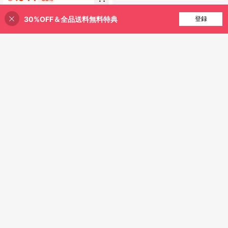
半袖 T シャツ クルーネック カジュア
ル 柔らか肌触り 通気性良好 夏新作
普段着 通勤着 おしゃれデイリーカジ
30%OFF＆全品送料無料特典
買い物かごに追加
登録
23% 割引！
ュアルトップス
6
ブラックナイト(blackknigh
国内発送
t) バドミントンウェア ドライTシャ
Attitoon
860
¥
-36%
最終日
ツ T-5101U-BLAPNK
Attitoon リッププリント カジュアル
4-5日
ルーズクルーネック 半袖 レディース
200+ sold
Tシャツ、夏に最適、コットンブレン
876
¥
ド