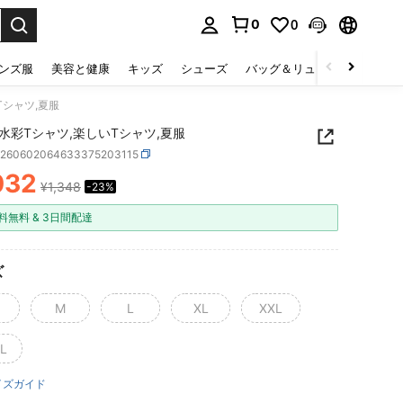
0
0
select.
ンズ服
美容と健康
キッズ
シューズ
バッグ＆リュック
下着＆
Tシャツ,夏服
水彩Tシャツ,楽しいTシャツ,夏服
z260602064633375203115
032
¥1,348
-23%
ICE AND AVAILABILITY
料無料 & 3日間配達
ズ
M
L
XL
XXL
L
イズガイド