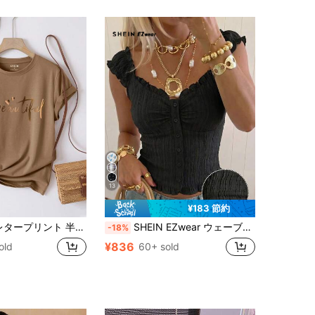
13
¥183 節約
ント 半袖Tシャツ、ウィメンズグラフィックTシャツ
SHEIN EZwear ウェーブヘムデザイン ブラック 編み込みシャツ (レディース)
-18%
¥836
old
60+ sold