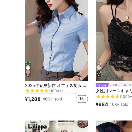
15
6
に プロ 女性用ビジネスブラウス
#1 ベストセラー
2025年春夏新作 オフィス制服 レディース ブルー 半袖ブラウス、ビジネス プロフェッショナル アパレル
MOREGETS
(1000+)
売り切れ間近！
に プロ 女性用ビジネスブラウス
に プロ 女性用ビジネスブラウス
#1 ベストセラー
#1 ベストセラー
(1000+
(1000+)
(1000+)
売り切れ間近！
売り切れ間近！
¥1,288
400+ sold
に プロ 女性用ビジネスブラウス
#1 ベストセラー
(1000+
(1000+
¥684
10k+ sold
(1000+)
売り切れ間近！
(1000+