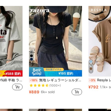
8
5
¥195 節約
¥588 節約
売り切れ間近！
ドネック Tシャツ 夏服 レディース おもしろプリント ゆったり カジュアル トップス
無地 レギュラーショルダー 半袖Tシャツ レディース ラウンドネック スリムフィット 美シルエット 伸縮性 軽量 通気性 快適素材 夏用 万能 オールマッチ
Resyla レタープリ
-18%
-3%
(1000+)
売り切れ間近！
売り切れ間近！
¥792
1.1k+ s
(1000+)
(1000+)
¥889
6k+ sold
売り切れ間近！
(1000+)