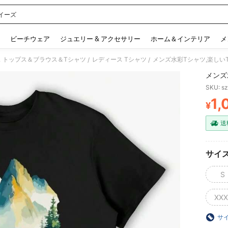
イーズ
 and down arrow keys to navigate search 検索履歴 and 人気ワード. Press Enter to 
ビーチウェア
ジュエリー & アクセサリー
ホーム＆インテリア
メ
 トップス＆ブラウス＆Tシャツ
レディース Tシャツ
メンズ水彩Tシャツ,楽しい
/
/
メンズ
SKU: s
1,
¥
PR
送
サイ
S
XXX
サ