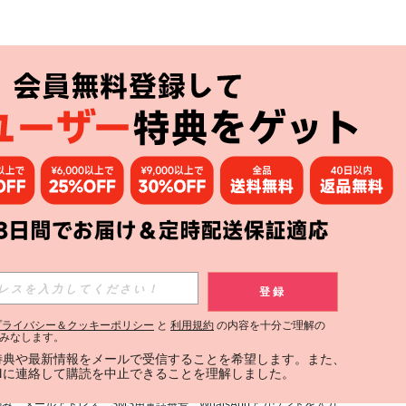
アプリ
購読
登録
登録する
プライバシー＆クッキーポリシー
と
利用規約
の内容を十分ご理解の
みなします。
購読
定特典や最新情報をメールで受信することを希望します。また、
INに連絡して購読を中止できることを理解しました。
用規約
」および「
プライバシーポリシー
」への同意が必要です。内容を
、メールアドレス、SMS用電話番号、WhatsAppアカウントを入力