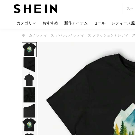
スク
Use up
カテゴリ
おすすめ
新作アイテム
セール
レディース服
ホーム
レディース アパレル
レディース ファッション
レディース
/
/
/