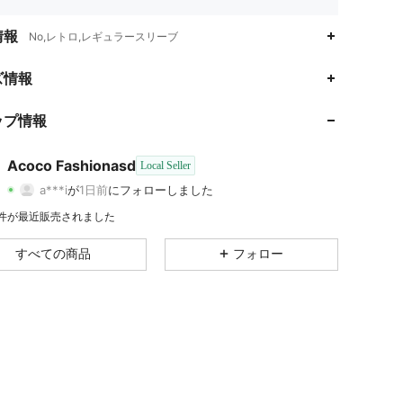
情報
No,レトロ,レギュラースリーブ
ズ情報
4.62
200
3
4.62
200
3
ップ情報
4.62
200
3
Acoco Fashionasd
Local Seller
a***i
が
1日前
にフォローしました
4.62
200
3
評価
商品
フォロワー
8 件が最近販売されました
すべての商品
フォロー