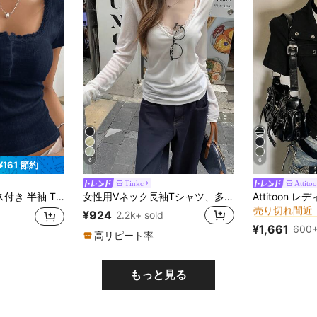
6
6
¥161 節約
Tinkc
Attito
#6 ベストセラ
、夏新作 スリムフィット 3つボタンフロントトップス
女性用Vネック長袖Tシャツ、多用途な日よけ、春夏に適しています ホワイト
売り切れ間近
#6 ベストセラ
#6 ベストセラ
¥924
2.2k+ sold
売り切れ間近
売り切れ間近
¥1,661
600+
#6 ベストセラ
高リピート率
売り切れ間近
もっと見る