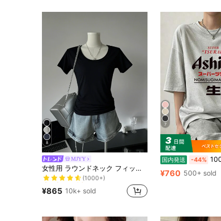
7
8
100%綿 半袖 ラウン
MJYY
国内発送
-44%
売り切れ間近！
女性用 ラウンドネック フィッテッド 半袖Tシャツ、アメリカンスタイル、ホワイト、春夏新作カジュアル ブラック
(1000+)
¥760
500+ sold
売り切れ間近！
売り切れ間近！
(1000+)
(1000+)
¥865
10k+ sold
売り切れ間近！
(1000+)