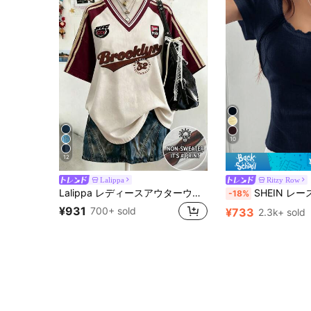
10
12
Lalippa
Ritzy Row
Lalippa レディースアウターウェアトップ、夏新作Vネック半袖Tシャツ、アプリコット、バーガンディ、レタープリント、パターンデザイン、フォトグラフィーストリート、レディースVネックTシャツ
SHEIN レース付き 半袖 Tシャツ レディース
-18%
¥931
700+ sold
¥733
2.3k+ sold