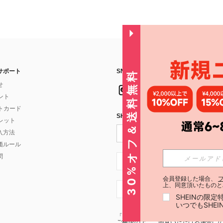
サポート
SNSフォローはこちら：
30%オフ＆送料無料
せ
イント
フトカード
SHEIN STYLE NEWSを購読する
ォレット
入方法
価ルール
問
JP + 81
会員登録した場合、
上、同意頂いたものと
JP + 81
SHEINの限
いつでもSHE
「SHEIN STYLE NEWSの購読には「
利
ご確認の上、ご同意いただける場合にのみ