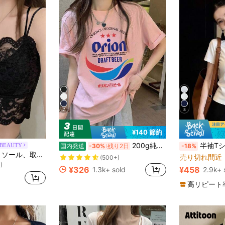
8
7
¥140 節約
200g純綿tシャツ2026年夏レディース新品半袖純綿少女柄プリント半袖丸首カップルが着る丸首レディーストップス
半袖Tシャツ、多用途な半袖Tシャツ、レデ
 BEAUTY
国内発送
-30%
残り2日
-18%
女性用レースキャミソール、取り外し可能なパッド付き、かわいい&セクシーな無地インナー、新学期、冬、クリスマス、春節、カジュアルブラックサマーに適しています、シック&エレガント
売り切れ間近
)
(500+)
¥326
¥458
1.3k+ sold
2.9k+ 
)
)
高リピート
)