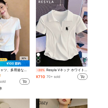
¥100 節約
ィース半袖トップス、スリムフィット 無地 アンダーシャツ カジュアル ホワイト 夏
Resyla Vネック ホワイト 馬プリント カジュアル 多用途 半袖Tシャツ
-20%
！
¥710
70+ sold
sold
率