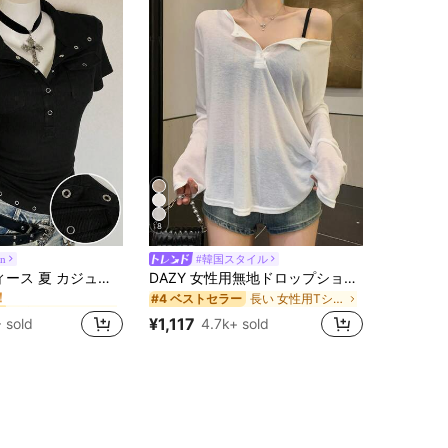
8
on
#韓国スタイル
に 新しい 女性用Tシャツ
ー
Attitoon レディース 夏 カジュアル 万能 無地 半袖Tシャツ
DAZY 女性用無地ドロップショルダーTシャツ シアー長袖トップス、秋の女性用衣類 水着用カバーアップ
！
に 新しい 女性用Tシャツ
に 新しい 女性用Tシャツ
長い 女性用Tシャツ
ー
ー
#4 ベストセラー
！
！
¥1,117
 sold
4.7k+ sold
に 新しい 女性用Tシャツ
ー
！