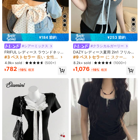
5
¥184 節約
¥253 節約
#3 ベストセラー
長い 女性用Tシャツ
#9 ベストセラー
に スクープネック 女性用トップス、ブラウス、Tシャツ
#シアーミックス
#クラシカルガーリー
売り切れ間近！
売り切れ間近！
FRIFUL レディース ラウンドネック
DAZY レディース夏用 2in1 フリル
バックポルカドット柄 ファブリック
ちょう結び 半袖Tシャツ
#3 ベストセラー
#3 ベストセラー
長い 女性用Tシャツ
長い 女性用Tシャツ
#9 ベストセラー
#9 ベストセラー
に スクープネック 女性用トップス、ブラウス、Tシャツ
に スクープネック 女性用トップス、ブラウス、Tシャツ
切り替え リボンストラップ装飾 透か
売り切れ間近！
売り切れ間近！
売り切れ間近！
売り切れ間近！
4.9k+ sold
8.2k+ sold
(500+)
(1000+)
しデザイン セクシー スウィート Tシ
782
1,076
#3 ベストセラー
長い 女性用Tシャツ
#9 ベストセラー
に スクープネック 女性用トップス、ブラウス、Tシャツ
ャツ
¥
-19%
概算
¥
-19%
概算
売り切れ間近！
売り切れ間近！
1/12
1,903
-20%
¥
¥2,378
3日間配達
最短で8月13日に到着
シャツ メンズ 新世紀エヴァンゲリ 半袖 夏服 レディースシャツ コ
ットン 丸首 通気 快適 綿 人気 おしゃれ 男女兼用 大きいサイズ
サイズ