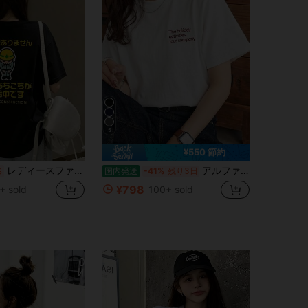
5
¥550 節約
レディースファッション 春夏用 ゆったりラウンドネック半袖おもしろtシャツプリントTシャツ
アルファベットのプリント、白、綿100%、女性の日常着、快適。国内発送。夏の新作。無地デザイン、通常の長さ、綿素材、洗濯機で洗えます。1枚
%
国内発送
-41%
残り3日
¥798
+ sold
100+ sold