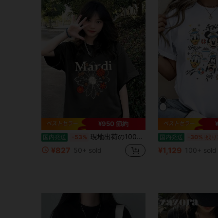
¥950 節約
現地出荷の100%純綿200g Tシャツ、2026レディース夏ファッションプリント半袖Tシャツ、カップルスタイル、インナーにもアウターにも適し、オフィスカジュアルラウンドネックの楽しい半袖トップス。
国内発送
-53%
国内発送
-30%
残り
¥827
¥1,129
50+ sold
100+ sold