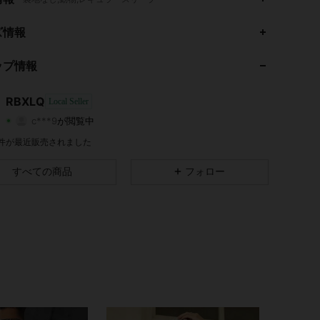
4.25
3.8K
8
ズ情報
4.25
3.8K
8
ップ情報
4.25
3.8K
8
RBXLQ
Local Seller
c***9
が閲覧中
4.25
3.8K
8
評価
商品
フォロワー
6 件が最近販売されました
4.25
3.8K
8
すべての商品
フォロー
4.25
3.8K
8
4.25
3.8K
8
4.25
3.8K
8
4.25
3.8K
8