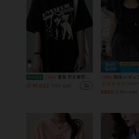
8
売り切れ間近！
夏服 男女兼用 少女猫プリント 春夏 かわいいカジュアル 半袖 トップス 婦人 ゆったりルーズ 着痩せ 洋服 日常着?プレゼント 100% コットン おもしろ t シャツ
無地 レギュラーショルダー 半袖Tシャツ レディース ラウンドネック スリムフィット 美シル
国内発送
-23%
-18%
(1000+
売り切れ間近！
売り切れ間近！
¥1,032
100+ sold
(1000+
(1000+
¥889
5.9k+ sold
売り切れ間近！
(1000+