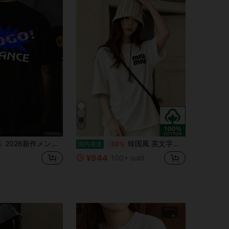
26
2026新作メンズTシャツ、シンプルな黒のプリント、綿100%材料で肌にYOしく通気性があり刺激が少ないない、感のあるデザインですごい雰囲気、ゆったりとしたシルエットで体型をカバー、春夏の通常使用いやデート、旅行するに最适
韓国風 英文字プリント レディース 綿Tシャツ 半袖 クルーネック カジュアル 柔らかい肌触り 通気性抜群 夏新作 普段着 通勤着 おしゃれデイリーカジュアルトップス
%
国内発送
-38%
¥944
100+ sold