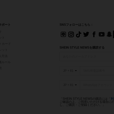
サポート
SNSフォローはこちら：
せ
イント
フトカード
SHEIN STYLE NEWSを購読する
ォレット
入方法
価ルール
問
JP + 81
JP + 81
「SHEIN STYLE NEWSの購読には「
利
ご確認の上、ご同意いただける場合にのみ
し、ご購読・ご登録ください。」