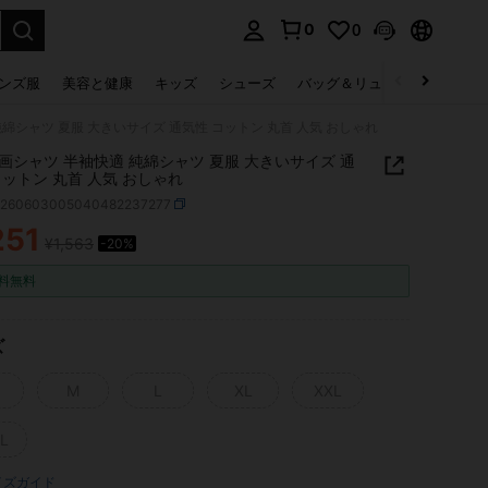
0
0
select.
ンズ服
美容と健康
キッズ
シューズ
バッグ＆リュック
下着＆
綿シャツ 夏服 大きいサイズ 通気性 コットン 丸首 人気 おしゃれ
画シャツ 半袖快適 純綿シャツ 夏服 大きいサイズ 通
コットン 丸首 人気 おしゃれ
z260603005040482237277
251
¥1,563
-20%
ICE AND AVAILABILITY
料無料
ズ
M
L
XL
XXL
L
イズガイド