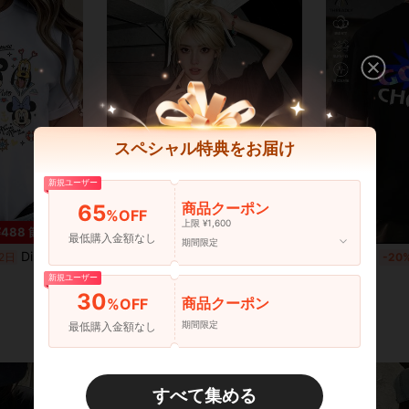
スペシャル特典をお届け
新規ユーザー
商品クーポン
65
%OFF
上限 ¥1,600
7
¥488 節約
最低購入金額なし
期間限定
Disney アニメやキャラクター柄のレディースTシャツ、メンズTシャツ。この男女兼用のゆったりとしたクルーネックTシャツは、春夏の着用に最適です。普段着やショッピング、パーティーなど、どんなシーンにもぴったりです。ギフトとしても最適です。
綿100％クルーネックプリント半袖Tシャツ、女性用新作夏服、スタイリッシュなゆったりカジュアルトップス
2日
国内発送
-51%
残り2日
国内発送
-20
新規ユーザー
¥661
¥1,042
30
商品クーポン
%OFF
期間限定
最低購入金額なし
すべて集める