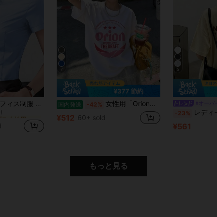
7
5
¥377 節約
に プロ 女性用ビジネスブラウス
2025年春夏新作 オフィス制服 レディース ブルー 半袖ブラウス、ビジネス プロフェッショナル アパレル
女性用「Orion」グラフィックプリントTシャツ、クルーネック ドロップショルダー カジュアル半袖トップス、春に最適
#オーバ
国内発送
-42%
)
レディース 春夏 ルーズ ラウンドネッ
-23%
に プロ 女性用ビジネスブラウス
に プロ 女性用ビジネスブラウス
¥512
60+ sold
)
)
¥561
d
に プロ 女性用ビジネスブラウス
)
もっと見る