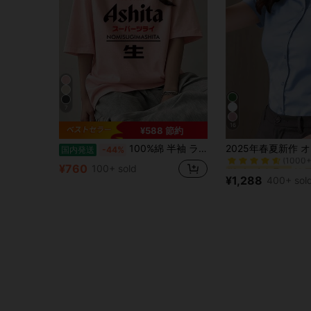
7
16
¥588 節約
#1 ベストセラー
100%綿 半袖 ラウンドネック Tシャツ 夏服 レディース おもしろプリント ゆったり カジュアル トップス
国内発送
-44%
(1000+
#1 ベストセラー
#1 ベストセラー
¥760
100+ sold
(1000+
(1000+
¥1,288
400+ sol
#1 ベストセラー
(1000+