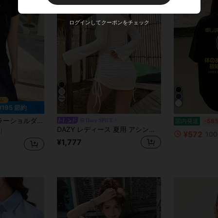
ログインしてクーポンをチェック
37
¥195 節約
エット 伸縮性 軽量 透け感あり 通気性 快適素材 夏用 万能 オールマッチ Tシャツ
Dazy SPICE
国内発送
-58
)
DAZY レディース 夏用 アシンメトリーショルダー ギャザー タイアップ ビーチカバーアップ セクシー シアー 水着サロング 長袖
¥572
100
)
)
¥1,777
)