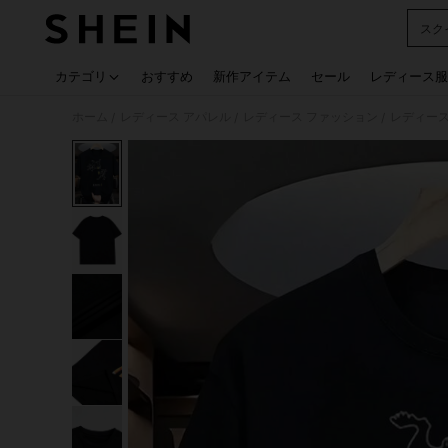
スク
Use up
カテゴリ
おすすめ
新作アイテム
セール
レディース服
ホーム
レディース アパレル
レディース ファッション
レディース
/
/
/