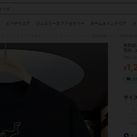
イーズ
 and down arrow keys to navigate search 検索履歴 and 人気ワード. Press Enter to 
ビーチウェア
ジュエリー & アクセサリー
ホーム＆インテリア
メ
 トップス＆ブラウス＆Tシャツ
レディース Tシャツ
鳥獣戯画シャツ 半袖快適 純
/
/
鳥獣戯
気性 
SKU: s
1,
¥
PR
送
サイ
S
XXX
サ