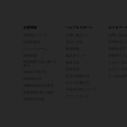
企業情報
ヘルプ＆サポート
カスタマー
SHEINについて
お買い物ガイド
お問い合わ
社会的責任
支払い方法
SHEINポ
ニュースルーム
配送情報
SHEINギ
採用情報
返品ポリシー
SHEINウ
特定商取引法に基づく
返金方法
レビュー記
表示
注文方法
レビュー評
SHEIN TOKYO
注文の追跡方法
よくある質
#SHEIN101
サイズの選び方
消費者志向自主宣言
SHEIN VIPについて
品質管理の取り組み
アフィリエイト
SHEIN CLUB