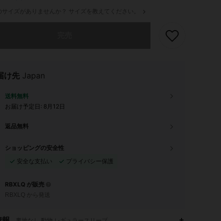
のサイズがありませんか？ サイズを教えてください。
ありませんが、この商品は完売しました。
完売
届け先
Japan
送料無料
お届け予定日:
8月12日
返品無料
ショッピングの安全性
安全な支払い
プライバシー保護
RBXLQ が販売
RBXLQ から発送
情報
裏地なし,動物,レギュラースリーブ