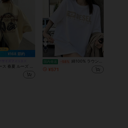
7
¥168 節約
綿100% ラウンドネック 半袖Tシャツ レディース 夏服 おもしろプリント おしゃれ ゆったり カジュアル トップス
ーサイズフィット
国内発送
-58%
ク ミニマル 万能 レターライン イヤホン カートゥーン柄 半袖Tシャツ カジュアル
¥571