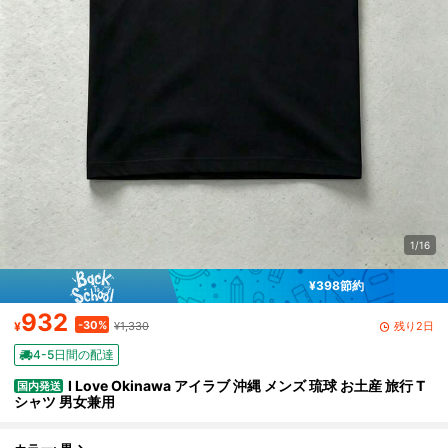
1/16
¥398節約
932
-30%
残り2日
¥
¥1,330
4-5日間の配達
I Love Okinawa アイラブ 沖縄 メンズ 琉球 お土産 旅行 T
国内発送
シャツ 男女兼用