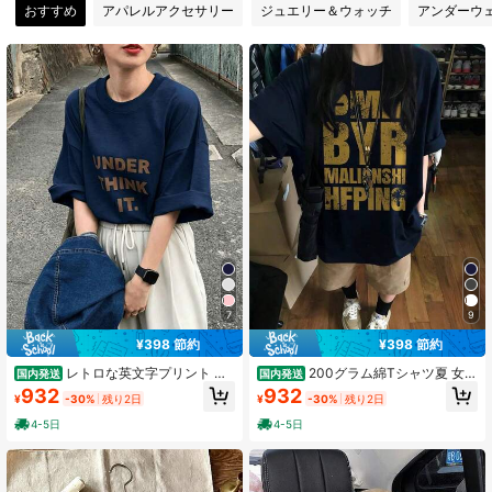
おすすめ
アパレルアクセサリー
ジュエリー＆ウォッチ
アンダーウ
10 フォロワー
4.27
10 フォロワー
4.27
10 フォロワー
4.27
10 フォロワー
4.27
10 フォロワー
4.27
7
9
¥398 節約
¥398 節約
レトロな英文字プリント 藏
200グラム綿Tシャツ夏 女性
国内発送
国内発送
青色 半袖 Tシャツ 100%綿 レディー
の新しい半袖プリントパターンルー
932
932
¥
-30%
残り2日
¥
-30%
残り2日
ス 日常着 ゆったりカット、国内発
ズラウンドネック小さなシャツのト
送、女性用服、夏服、新作、レディ
ップス
4-5日
4-5日
ース半袖Tシャツ1枚、無地デザイ
ン、通常の長さ、綿素材使用で快
適、洗濯機可。