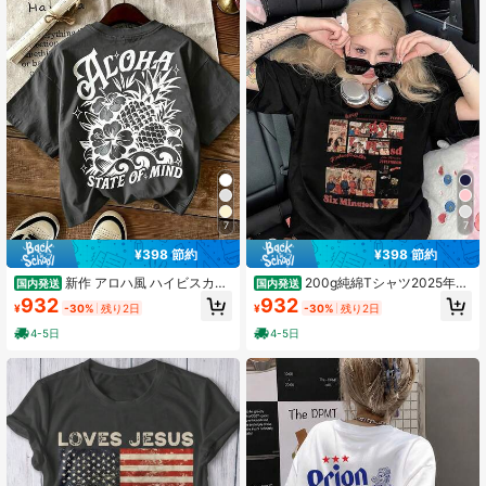
7
7
¥398 節約
¥398 節約
新作 アロハ風 ハイビスカス
200g純綿Tシャツ2025年夏
国内発送
国内発送
パイナップルプリント レディース半
レディース新作半袖純綿ホリデー柄
932
932
¥
-30%
残り2日
¥
-30%
残り2日
袖 T シャツ 旅行着 洗濯機洗い可
半袖丸首カップル着用小シャツトッ
プス
4-5日
4-5日