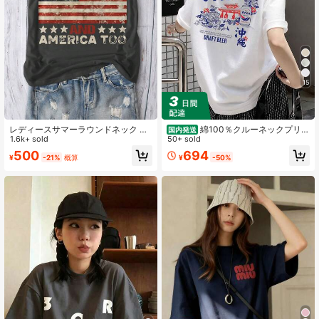
15
レディースサマーラウンドネック 国
綿100％クルーネックプリン
国内発送
旗 & 英語グラフィックTシャツ、カ
1.6k+ sold
ト半袖Tシャツ、女性用新作夏服、ス
50+ sold
ジュアルで簡単、デイリー着用に
タイリッシュなゆったりカジュアル
694
500
¥
-50%
¥
-21%
概算
トップス