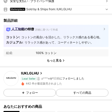
安全な支払い · プライバシー保護
Sold by & Ships from: IUKLGLHU
Marketplace
製品詳細
人工知能の特徴
詳細に基づいて作成
コットン:
コットンの風合いを活かした、リラックス感のある着心地。
カジュアル:
リラックス感があって、コーディネートしやすい。
10 フォロワー
4.27
組成:
100% コットン
10 フォロワー
4.27
もっと見る
10 フォロワー
4.27
IUKLGLHU
p***w
が
1日前
にフォローしました
Local Seller
10 フォロワー
4.27
442 件が最近販売されました
フォロー
すべての商品
10 フォロワー
4.27
あなたにおすすめの商品
10 フォロワー
4.27