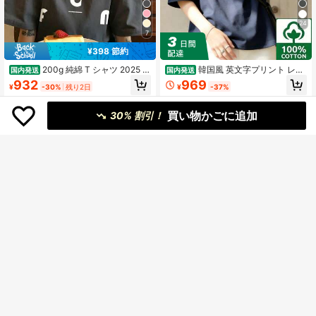
24
7
¥398 節約
200g 純綿 T シャツ 2025 年
韓国風 英文字プリント レデ
国内発送
国内発送
夏新作 ホリデー柄 レディース丸首半
ィース 綿Tシャツ 半袖 クルーネック
932
969
¥
-30%
残り2日
¥
-37%
袖トップス カップル着用可
カジュアル 柔らかい肌触り 通気性抜
群 夏新作 普段着 通勤着 おしゃれデ
4-5日
イリーカジュアルトップス
買い物かごに追加
30% 割引！
8
5
#9 ベストセラー
に 短い カジュアルTシャツ
¥229 節約
売り切れ間近！