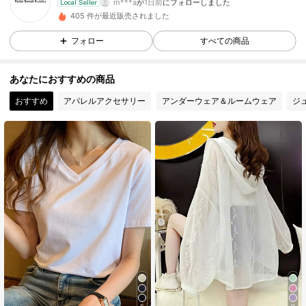
m***a
が
1日前
にフォローしました
Local Seller
405 件が最近販売されました
18 フォロワー
4.79
フォロー
すべての商品
18 フォロワー
4.79
あなたにおすすめの商品
おすすめ
アパレルアクセサリー
アンダーウェア＆ルームウェア
ジ
18 フォロワー
4.79
18 フォロワー
4.79
18 フォロワー
4.79
18 フォロワー
4.79
18 フォロワー
4.79