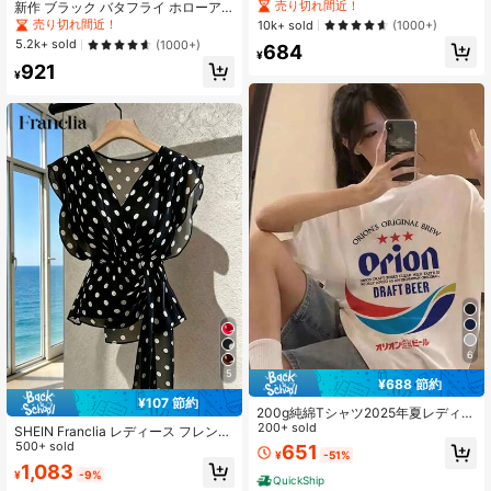
し可能なパッド付き、かわいい&セク
売り切れ間近！
新作 ブラック バタフライ ホローア
シーな無地インナー、新学期、冬、
ウト 半袖 スタイリッシュ カジュア
売り切れ間近！
10k+ sold
(1000+)
クリスマス、春節、カジュアルブラ
ル トップス 夏用 通気性
5.2k+ sold
(1000+)
684
ックサマーに適しています、シック&
¥
エレガント
921
¥
6
5
¥688 節約
¥107 節約
200g純綿Tシャツ2025年夏レディー
ス新作半袖純綿ホリデー柄半袖丸首
200+ sold
SHEIN Franclia レディース フレンチ
カップル着用小シャツトップス
ドット Vネック 高級メッシュ エレガ
500+ sold
651
¥
-51%
ント ノースリーブブラウス、ファッ
1,083
¥
-9%
ショナブルなタイストラップ フリル
QuickShip