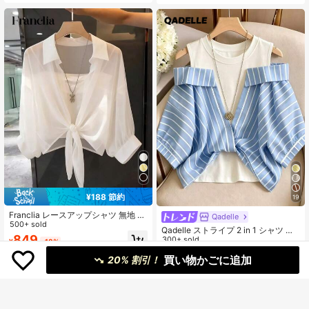
スリーブ シフォンキャミソールトッ
プ
¥188 節約
19
Franclia レースアップシャツ 無地 カ
Qadelle
ジュアル レディース
500+ sold
Qadelle ストライプ 2 in 1 シャツ レ
849
ディース バケーションコーデ
300+ sold
¥
-18%
1,195
¥
-20%
買い物かごに追加
20% 割引！