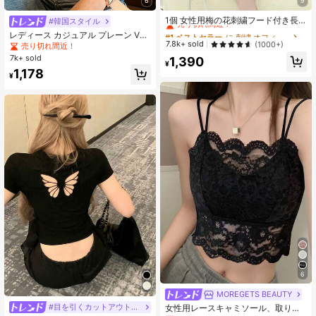
6
9
#1 ベストセラー
に 刺繍 オフィスブラウス
売り切れ間近！
1個 女性用梅の花刺繍フード付き長
#韓国スタイル
袖シャツ、夏用薄手ルーズアウター
#1 ベストセラー
#1 ベストセラー
に 刺繍 オフィスブラウス
に 刺繍 オフィスブラウス
レディース カジュアル プレーン Vネ
18 フォロワー
ウェア、アウトドア日よけ服 ホワイ
4.79
売り切れ間近！
売り切れ間近！
7.8k+ sold
ック 半袖 Tシャツ、夏 ホワイト
(1000+)
売り切れ間近！
ト
#1 ベストセラー
に 刺繍 オフィスブラウス
7k+ sold
1,390
¥
売り切れ間近！
1,178
¥
6
MOREGETS BEAUTY
#目を引くカットアウトデザイン
女性用レースキャミソール、取り外