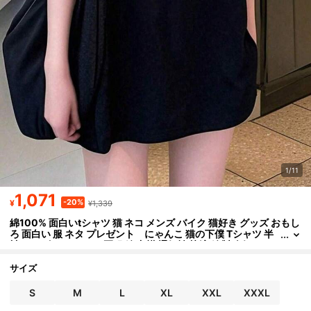
1/11
1,071
-20%
¥
¥1,339
綿100% 面白いtシャツ 猫 ネコ メンズ バイク 猫好き グッズ おもし
ろ 面白い 服 ネタ プレゼント にゃんこ 猫の下僕 Tシャツ 半
袖 メンズ レディース 夏服 綿 丸襟 通気性 快適 綿製 人気 おし
ゃれ 男女兼用
サイズ
S
M
L
XL
XXL
XXXL