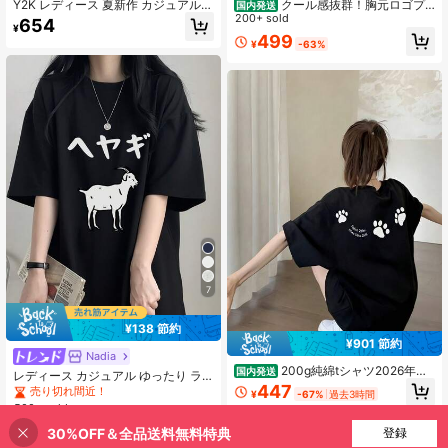
Y2K レディース 夏新作 カジュアル
クール感抜群！胸元ロゴプ
国内発送
ゆったり レター&カートゥーンキャ
リント オーバーサイズ半袖Tシャツ
200+ sold
654
¥
ラクタープリント 半袖Tシャツ トッ
ストリートカジュアルスタイル
499
¥
-63%
プス
7
¥138 節約
¥901 節約
Nadia
200g純綿tシャツ2026年夏
国内発送
レディース カジュアル ゆったり ラ
レディース新品半袖純綿少女柄プリ
447
ウンドネック 万能 日本風漫画羊柄
売り切れ間近！
¥
-67%
過去3時間
ント半袖丸首カップルが着る丸首レ
半袖Tシャツ 春夏向け ブラック
500+ sold
ディーストップス
627
30%OFF＆全品送料無料特典
買い物かごに追加
登録
58% 割引！
¥
-18%