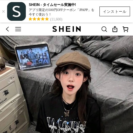
SHEIN - タイムセール実施中!
×
アプリ限定の500円OFFクーポン「JPAPP」を
インストール
今すぐ使おう！
(11,600)