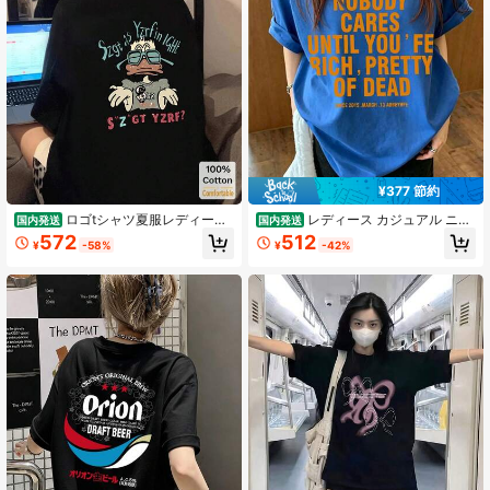
4.59
341 フォロワー
4.59
341 フォロワー
4.59
¥377 節約
341 フォロワー
4.59
ロゴtシャツ夏服レディース
レディース カジュアル ニッ
国内発送
国内発送
ファッションtシャツ 半袖オフィス
ト グラフィック T シャツ、ラウンド
572
512
¥
-58%
¥
-42%
カジュアル200グラム綿ゆったりプ
ネック 半袖 ドロップショルダー、レ
リントブラックy2kレディース トッ
ギュラー丈 やや伸縮性あり、プレッ
341 フォロワー
4.59
プス
ピー デイリーウェア T シャツ