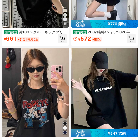
¥776 節約
15
綿100％クルーネックプリン
200g純綿tシャツ2026年夏
国内発送
国内発送
ト半袖Tシャツ、女性用新作夏服、ス
レディース新品半袖純綿少女柄プリ
661
572
¥
-51%
残り2日
¥
-58%
タイリッシュなゆったりカジュアル
ント半袖丸首カップルが着る丸首レ
トップス
ディーストップス
¥847 節約