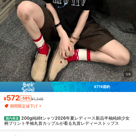
1/4
¥776節約
572
¥
-58%
¥1,348
期間限定値下げ
200g純綿tシャツ2026年夏レディース新品半袖純綿少女
国内発送
柄プリント半袖丸首カップルが着る丸首レディーストップス