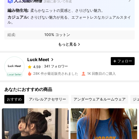
人工知能の特徴
詳細に基づいて作成
編み物生地:
柔らかなニットの質感と、さりげない魅力。
カジュアル:
さりげない魅力が光る、エフォートレスなカジュアルスタイ
ル。
341 フォロワー
4.59
組成:
100% コットン
341 フォロワー
4.59
もっと見る
Luck Meet
フォロー
341 フォロワー
4.59
2***y
は
1日前
に購入しました
28K 件が最近販売されました
1K 回数目のご購入
Local Seller
341 フォロワー
4.59
あなたにおすすめの商品
おすすめ
アパレルアクセサリー
アンダーウェア＆ルームウェア
ジ
341 フォロワー
4.59
341 フォロワー
4.59
341 フォロワー